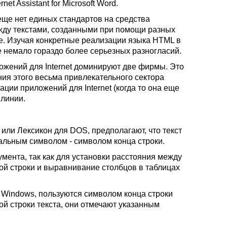
ernet Assistant
for Microsoft Word.
ще нет единых стандартов на средства
жду текстами, созданными при помощи разных
ре. Изучая конкретные реализации языка
HTML
в
 немало гораздо более серьезных разногласий.
ложений для
Internet
доминируют две фирмы. Это
ия этого весьма привлекательного сектора
изации приложений для
Internet
(когда то она еще
 линии.
или Лексикон для
DOS,
предполагают, что текст
иальным символом - символом конца строки.
мента, так как для установки расстояния между
вой строки и выравнивание столбцов в таблицах
r Windows,
пользуются символом конца строки
дой строки текста, они отмечают указанным