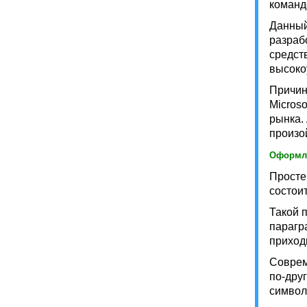
команд
Данный
разраб
средст
высоко
Причин
Microso
рынка.
произо
Оформл
Просте
состои
Такой 
парагр
приход
Соврем
по-дру
символ