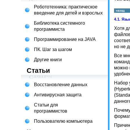
Робототехника: практическое
введение для детей и взрослых
4.1.
Язы
Библиотека системного
Хотя д
программиста
файлов
Программирование на JAVA
соотве
но не 
ПК. Шаг за шагом
Все мн
Другие книги
команд
можно 
Статьи
удобнее
Набор 
Восстановление данных
(Hypert
Антивирусная защита
(Standa
данног
Статьи для
Почему
программистов
форма
Пользователю компьютера
Причин