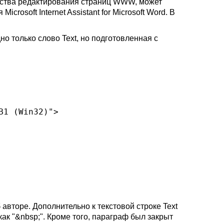
дства редактирования страниц
WWW,
может
ия
Microsoft Internet Assistant for Microsoft Word
. В
дно только слово
Text,
но подготовленная с
1 (Win32)">

 авторе. Дополнительно к текстовой строке
Text
к "&nbsp;". Кроме того, параграф был закрыт