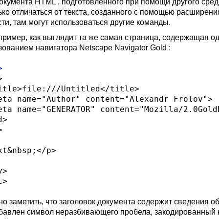
документа
HTML ,
подготовленного при помощи другого сре
ько отличаться от текста, созданного с помощью расширен
сти, там могут использоваться другие команды.
апример, как выглядит та же самая страница, содержащая о
зованием навигатора
Netscape Navigator Gold :


itle>file:///Untitled</title>

eta name="Author" content="Alexandr Frolov">

eta name="GENERATOR" content="Mozilla/2.0GoldB
>



xt&nbsp;</p>

>

но заметить, что заголовок документа содержит сведения об
бавлен символ неразбивающего пробела, закодированный ка