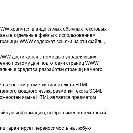
WWW
хранятся в виде самых обычных текстовых
исаны в отдельные файлы с использованием
страницы
WWW
содержат ссылки на эти файлы,
WWW
достигается с помощью управляющих
менно поэтому для подготовки страниц
WWW
альные средства разработки страниц намного
тся языком разметки гипертекста
HTML
танного мощного языка разметки текста
SGML
можностей языка
HTML
является предметом
ийную информацию, выбран именно текстовый
ниц гарантирует переносимость на любую