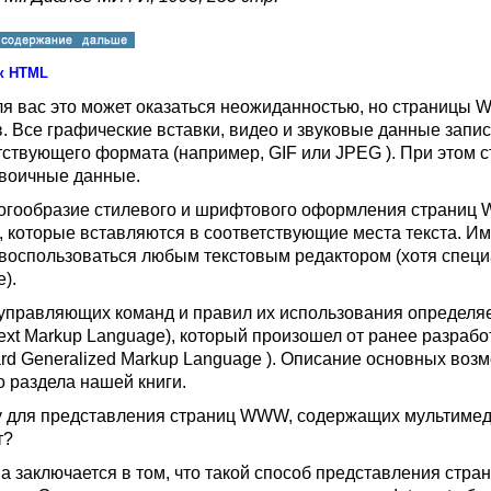
к HTML
ля вас это может оказаться неожиданностью, но страницы
. Все графические вставки, видео и звуковые данные зап
тствующего формата (например,
GIF
или
JPEG ).
При этом 
двоичные данные.
огообразие стилевого и шрифтового оформления страниц
, которые вставляются в соответствующие места текста. И
воспользоваться любым текстовым редактором (хотя специ
).
управляющих команд и правил их использования определяе
ext Markup Language),
который произошел от ранее разрабо
rd Generalized Markup Language )
. Описание основных воз
о раздела нашей книги.
 для представления страниц
WWW,
содержащих мультимед
т
?
а заключается в том, что такой способ представления стра