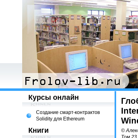
Курсы онлайн
Гло
Int
Создание смарт-контрактов
Solidity для Ethereum
Win
Книги
© Алек
Том 23