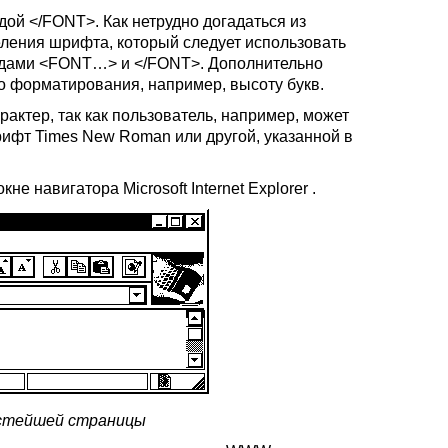
ндой
</FONT>.
Как нетрудно догадаться из
еления шрифта, который следует использовать
ндами
<FONT…>
и
</FONT>.
Дополнительно
о форматирования, например, высоту букв.
актер, так как пользователь, например, может
рифт Times New Roman или другой, указанной в
 окне навигатора
Microsoft Internet Explorer .
ростейшей страницы