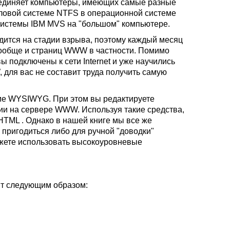
единяет компьютеры, имеющих самые разные
йловой системе
NTFS
в операционной системе
 системы
IBM MVS
на "большом" компьютере.
дится на стадии взрыва, поэтому каждый месяц
ообще и страниц
WWW
в частности. Помимо
вы подключены к сети
Internet
и уже научились
,
для вас не составит труда получить самую
ме
WYSIWYG
. При этом вы редактируете
нии на сервере
WWW.
Используя такие средства,
HTML .
Однако в нашей книге мы все же
 пригодиться либо для ручной "доводки"
можете использовать высокоуровневые
т следующим образом: