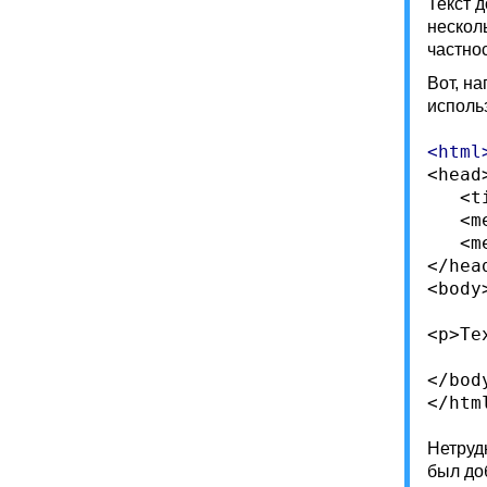
Текст 
нескол
частно
Вот, н
исполь
<head>
   <t
   <m
   <m
</head
<body>
<p>Te
</body
Нетруд
был до