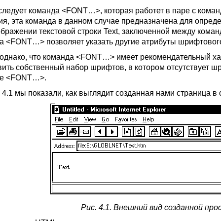
следует команда
<FONT…>
, которая работет в паре с кома
ия, эта команда в данном случае предназначена для опред
ображении текстовой строки
Text,
заключенной между кома
да
<FONT…>
позволяет указать другие атрибуты шрифтовог
 однако, что команда
<FONT…>
имеет рекомендательный хар
вить собственный набор шрифтов, в котором отсутствует ш
де
<FONT…>
.
. 4.1 мы показали, как выглядит созданная нами страница в
Рис. 4.1. Внешний вид созданной п