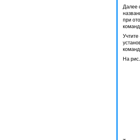
Далее 
назван
при от
коман
Учтите
устано
коман
На рис