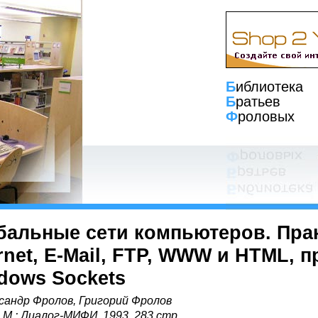
Б
иблиотека
Б
ратьев
Ф
роловых
бальные сети компьютеров. Пра
ernet, E-Mail, FTP, WWW и HTML,
dows Sockets
сандр Фролов, Григорий Фролов
, М.: Диалог-МИФИ, 1993, 283 стр.