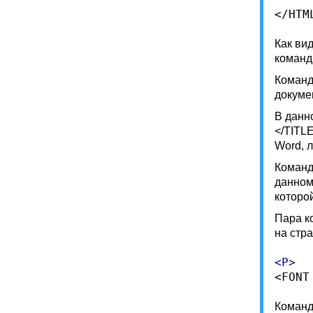
Как ви
команд
Команд
докуме
В данн
</TITL
Word, 
Коман
данном
которо
Пара к
на стр
Коман