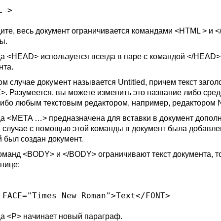
дите, весь документ ограничивается командами <HTML > и 
ы.
а <HEAD> используется всегда в паре с командой </HEAD>
нта.
ом случае документ называется
Untitled,
причем текст заго
E>. Разумеется, вы можете изменить это название либо сре
либо любым текстовым редактором, например, редактором
да
<META …>
предназначена для вставки в документ допол
 случае с помощью этой команды в документ была добавл
й был создан документ.
оманд <BODY> и </BODY> ограничивают текст документа, то
анице
:
да
<P>
начинает новый параграф.