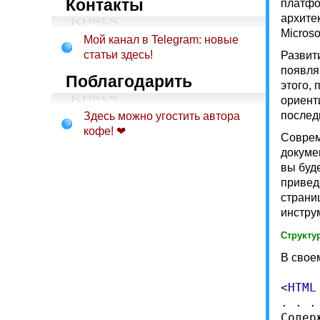
Контакты
платфо
архите
Micros
Мой канал в Telegram: новые
статьи здесь!
Развит
появля
Поблагодарить
этого,
ориент
послед
Здесь можно угостить автора
кофе! ❤
Соврем
докуме
вы буд
привед
страни
инстру
Структу
В свое
. . .

Содер