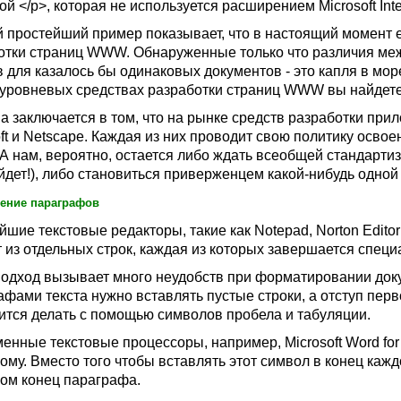
ой </p>, которая не используется расширением
Microsoft Int
 простейший пример показывает, что в настоящий момент е
отки страниц
WWW.
Обнаруженные только что различия ме
в для казалось бы одинаковых документов - это капля в мо
уровневых средствах разработки страниц
WWW
вы найдете
а заключается в том, что на рынке средств разработки при
ft
и
Netscape.
Каждая из них проводит свою политику освоен
 А нам, вероятно, остается либо ждать всеобщей стандарт
йдет!), либо становиться приверженцем какой-нибудь одной
ение параграфов
йшие текстовые редакторы, такие как
Notepad
,
Norton Editor
т из отдельных строк, каждая из которых завершается спец
подход вызывает много неудобств при форматировании доку
афами текста нужно вставлять пустые строки, а отступ пер
ится делать с помощью символов пробела и табуляции.
енные текстовые процессоры, например,
Microsoft Word fo
гому. Вместо того чтобы вставлять этот символ в конец каж
ом конец параграфа.