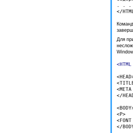
. . .

Команд
заверш
Для пр
неслож
Windo
<HTML 
<HEAD>
<TITL
<META
</HEAD
<BODY>
<P> 

<FONT
</BODY