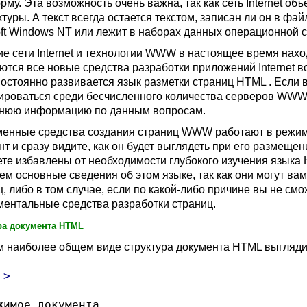
рму. Эта возможность очень важна, так как сеть
Internet
объ
ктуры. А текст всегда остается текстом, записан ли он в фа
oft Windows NT
или лежит в наборах данных операционной
ие сети
Internet
и технологии
WWW
в настоящее время нахо
ются все новые средства разработки приложений
Internet
в
 постоянно развивается язык разметки страниц
HTML .
Если 
ироваться среди бесчисленного количества серверов
WWW
нюю информацию по данным вопросам.
енные средства создания страниц
WWW
работают в режи
нт и сразу видите, как он будет выглядеть при его размеще
ете избавлены от необходимости глубокого изучения языка
ем основные сведения об этом языке, так как они могут вам
ц, либо в том случае, если по какой-либо причине вы не с
ментальные средства разработки страниц.
ра документа
HTML
м наиболее общем виде структура документа
HTML
выгляди
жимое документа
