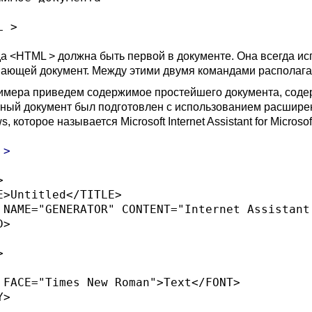
а <HTML > должна быть первой в документе. Она всегда ис
ающей документ. Между этими двумя командами располагае
имера приведем содержимое простейшего документа, соде
ный документ был подготовлен с использованием расшире
ws,
которое называется
Microsoft Internet Assistant
for Microso
>



E>Untitled</TITLE>

 NAME="GENERATOR" CONTENT="Internet Assistant
>

 

 FACE="Times New Roman">Text</FONT> 

> 
