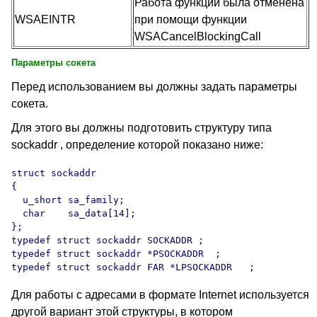
Работа функции была отменена
WSAEINTR
при помощи функции
WSACancelBlockingCall
Параметры сокета
Перед использованием вы должны задать параметры
сокета.
Для этого вы должны подготовить структуру типа
sockaddr , определение которой показано ниже:
struct sockaddr 

{

  u_short sa_family; 

  char    sa_data[14]; 

};

typedef struct sockaddr SOCKADDR ;

typedef struct sockaddr *PSOCKADDR  ;

Для работы с адресами в формате
Internet
используется
другой вариант этой структуры, в котором