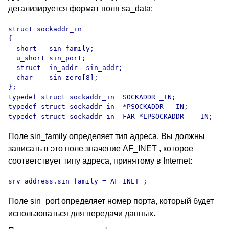
детализируется формат поля sa_data:
struct sockaddr_in  

{

  short   sin_family;

  u_short sin_port;

  struct  in_addr  sin_addr;

  char    sin_zero[8];

};

typedef struct sockaddr_in  SOCKADDR _IN;

typedef struct sockaddr_in  *PSOCKADDR  _IN;

Поле sin_family определяет тип адреса. Вы должны
записать в это поле значение AF_INET , которое
соответствует типу адреса, принятому в
Internet:
srv_address.sin_family = AF_INET ;
Поле sin_port определяет номер порта, который будет
использоваться для передачи данных.