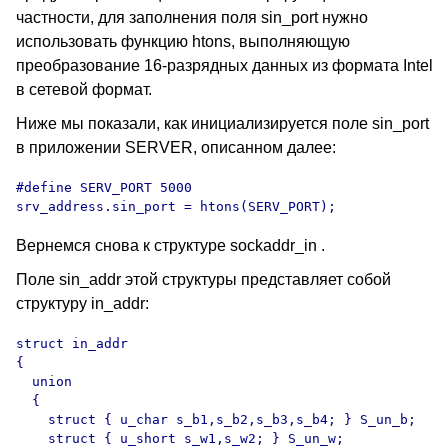
частности, для заполнения поля sin_port нужно
использовать функцию htons, выполняющую
преобразование 16-разрядных данных из формата
Intel
в сетевой формат.
Ниже мы показали, как инициализируется поле sin_port
в приложении
SERVER,
описанном далее:
#define SERV_PORT 5000

Вернемся снова к структуре
sockaddr_in .
Поле sin_addr этой структуры представляет собой
структуру in_addr:
struct in_addr  

{

  union 

  {

    struct { u_char s_b1,s_b2,s_b3,s_b4; } S_un_b;

    struct { u_short s_w1,s_w2; } S_un_w;
