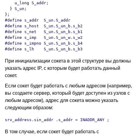
    u_long S_addr;

  } S_un;

};

#define s_addr  S_un.S_addr

#define s_host  S_un.S_un_b.s_b2

#define s_net   S_un.S_un_b.s_b1

#define s_imp   S_un.S_un_w.s_w2

#define s_impno S_un.S_un_b.s_b4

При инициализации сокета в этой структуре вы должны
указать адрес
IP,
с которым будет работать данный
сокет.
Если сокет будет работать с любым адресом (например,
вы создаете сервер, который будет доступен из узлов с
любым адресом), адрес для сокета можно указать
следующим образом:
srv_address.sin_addr .s_addr = INADDR_ANY ;
В том случае, если сокет будет работать с