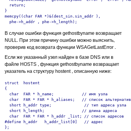
  return;

}

memcpy((char FAR *)&(dest_sin.sin_addr ), 

В случае ошибки функция gethostbyname возвращает
NULL.
При этом причину ошибки можно выяснить,
проверив код возврата функции WSAGetLastError .
Если же указанный узел найден в базе
DNS
или в
файле
HOSTS ,
функция gethostbyname возвращает
указатель на структуру hostent , описанную ниже:
struct  hostent 

{

  char  FAR * h_name;            // имя узла

  char  FAR * FAR * h_aliases;   // список альтернатив
  short h_addr type;              // тип адреса узла

  short h_length;                // длина адреса

  char  FAR * FAR * h_addr _list; // список адресов

#define h_addr   h_addr_list[0]   // адрес 

};
