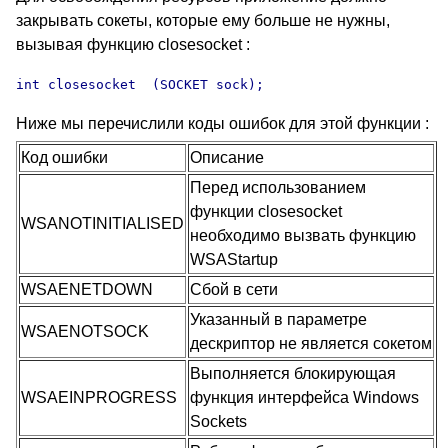
закрывать сокеты, которые ему больше не нужны,
вызывая функцию closesocket :
int closesocket  (SOCKET sock);
Ниже мы перечислили коды ошибок для этой функции :
Код ошибки
Описание
Перед использованием
функции closesocket
WSANOTINITIALISED
необходимо вызвать функцию
WSAStartup
WSAENETDOWN
Сбой в сети
Указанный в параметре
WSAENOTSOCK
дескриптор не является сокетом
Выполняется блокирующая
WSAEINPROGRESS
функция интерфейса
Windows
Sockets