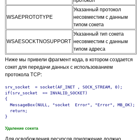
протокол
Указанный протокол
WSAEPROTOTYPE
несовместим с данным
типом сокета
Указанный тип сокета
WSAESOCKTNOSUPPORT
несовместим с данным
типом адреса
Ниже мы привели фрагмент кода, в котором создается
сокет для передачи данных с использованием
протокола
TCP:
srv_socket  = socket(AF_INET , SOCK_STREAM, 0);

if(srv_socket  == INVALID_SOCKET)

{

  MessageBox(NULL, "socket  Error", "Error", MB_OK);

  return;

Удаление сокета
Для освобождения ресурсов приложение должно