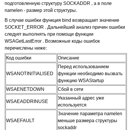
подготовленную структуру SOCKADDR , а в поле
namelen - размер этой структуры.
В случае ошибки функция bind возвращает значение
SOCKET_ERROR . Дальнейший анализ причин ошибки
следует выполнять при помощи функции
WSAGetLastError . Возможные коды ошибок
перечислены ниже:
Код ошибки
Описание
Перед использованием
WSANOTINITIALISED
функции необходимо вызвать
функцию WSAStartup
WSAENETDOWN
Сбой в сети
Указанный адрес уже
WSAEADDRINUSE
используется
Значение параметра namelen
WSAEFAULT
меньше размера структуры
sockaddr