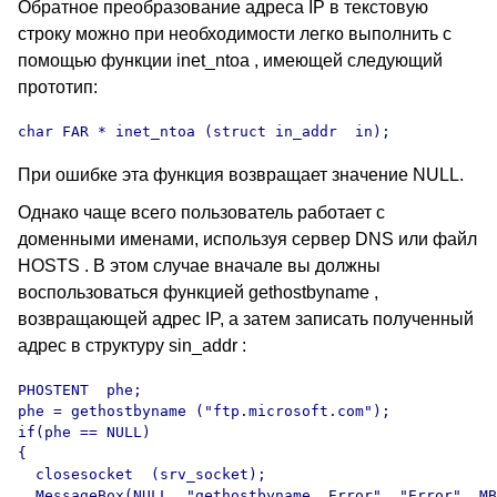
Обратное преобразование адреса
IP
в текстовую
строку можно при необходимости легко выполнить с
помощью функции inet_ntoa , имеющей следующий
прототип:
char FAR * inet_ntoa (struct in_addr  in);
При ошибке эта функция возвращает значение
NULL.
Однако чаще всего пользователь работает с
доменными именами, используя сервер
DNS
или файл
HOSTS .
В этом случае вначале вы должны
воспользоваться функцией gethostbyname ,
возвращающей адрес
IP,
а затем записать полученный
адрес в структуру sin_addr :
PHOSTENT  phe;

phe = gethostbyname ("ftp.microsoft.com");

if(phe == NULL)

{

  closesocket  (srv_socket);

  MessageBox(NULL, "gethostbyname  Error", "Error", MB