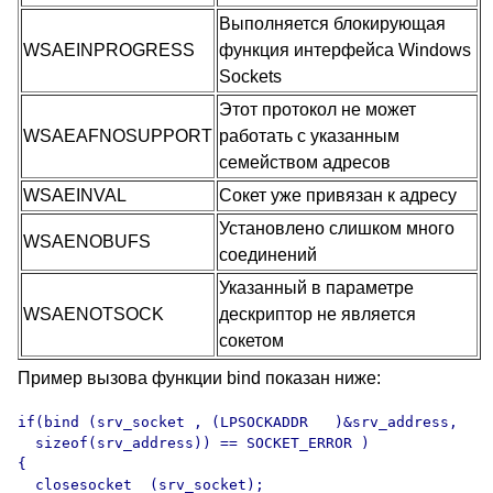
Выполняется блокирующая
WSAEINPROGRESS
функция интерфейса
Windows
Sockets
Этот протокол не может
WSAEAFNOSUPPORT
работать с указанным
семейством адресов
WSAEINVAL
Сокет уже привязан к адресу
Установлено слишком много
WSAENOBUFS
соединений
Указанный в параметре
WSAENOTSOCK
дескриптор не является
сокетом
Пример вызова функции bind показан ниже:
if(bind (srv_socket , (LPSOCKADDR   )&srv_address, 

  sizeof(srv_address)) == SOCKET_ERROR )

{

  closesocket  (srv_socket);
