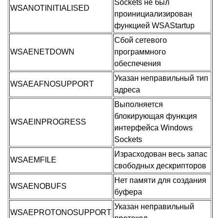
Sockets
не был
WSANOTINITIALISED
проинициализирован
функцией WSAStartup
Сбой сетевого
WSAENETDOWN
программного
обеспечения
Указан неправильный тип
WSAEAFNOSUPPORT
адреса
Выполняется
блокирующая функция
WSAEINPROGRESS
интерфейса
Windows
Sockets
Израсходован весь запас
WSAEMFILE
свободных дескрипторов
Нет памяти для создания
WSAENOBUFS
буфера
Указан неправильный
WSAEPROTONOSUPPORT