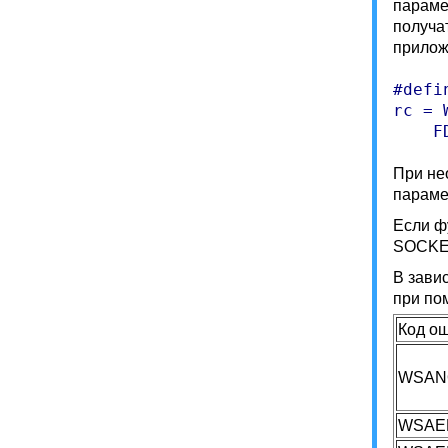
параме
получа
прилож
#defi
rc = 
    F
При не
парам
Если ф
SOCK
В зави
при по
Код о
WSANO
WSAE