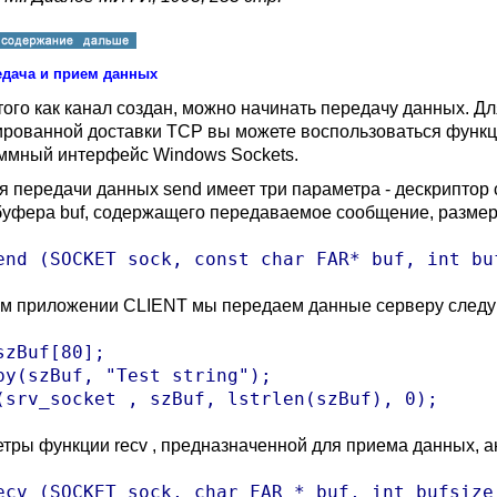
едача и прием данных
того как канал создан, можно начинать передачу данных. 
ированной доставки TCP вы можете воспользоваться функ
аммный интерфейс
Windows Sockets.
я передачи данных send имеет три параметра - дескриптор 
буфера buf, содержащего передаваемое сообщение, размер э
end (SOCKET sock, const char FAR* buf, int bu
ем приложении
CLIENT
мы передаем данные серверу след
szBuf[80];

py(szBuf, "Test string");

тры функции recv , предназначенной для приема данных, а
ecv (SOCKET sock, char FAR * buf, int bufsize