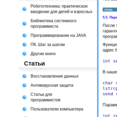
Робототехника: практическое
введение для детей и взрослых
5.5.
Пер
Библиотека системного
После 
программиста
гарант
Программирование на JAVA
прогр
ПК. Шаг за шагом
Функци
адрес 
Другие книги
int s
Статьи
В наш
Восстановление данных
char 
Антивирусная защита
lstrc
Статьи для
программистов
Параме
Пользователю компьютера
int r