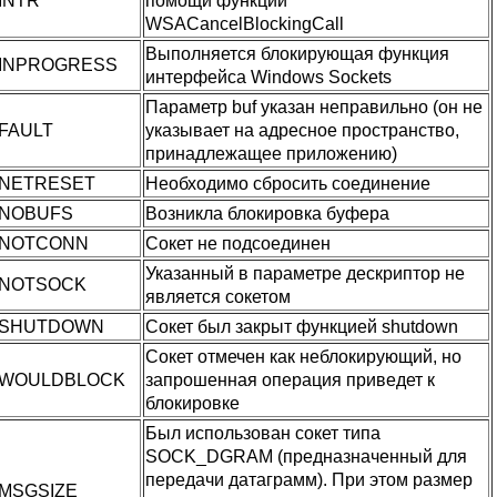
INTR
помощи функции
WSACancelBlockingCall
Выполняется блокирующая функция
INPROGRESS
интерфейса
Windows Sockets
Параметр buf указан неправильно (он не
FAULT
указывает на адресное пространство,
принадлежащее приложению)
NETRESET
Необходимо сбросить соединение
NOBUFS
Возникла блокировка буфера
NOTCONN
Сокет не подсоединен
Указанный в параметре дескриптор не
NOTSOCK
является сокетом
SHUTDOWN
Сокет был закрыт функцией shutdown
Сокет отмечен как неблокирующий, но
WOULDBLOCK
запрошенная операция приведет к
блокировке
Был использован сокет типа
SOCK_DGRAM
(предназначенный для
передачи датаграмм). При этом размер
MSGSIZE