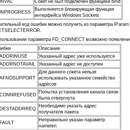
INVAL
Сокет не был подключен функцией bind
Выполняется блокирующая функция
INPROGRESS
интерфейса
Windows Sockets
ительный код ошибки можно получить из параметра lPara
ETSELECTERROR
.
пользовании параметра FD_CONNECT возможно появлени
шибки
Описание
ADDRINUSE
Указанный адрес уже используется
ADDRNOTAVAIL
Указанный адрес не доступен
Для данного сокета нельзя
AFNOSUPPORT
использовать указанное семейство
адресов
Попытка установления канала связи
CONNREFUSED
была отвергнута
Необходимо указать адрес
DESTADDRREQ
получателя пакета
Неправильно указан параметр
FAULT
namelen