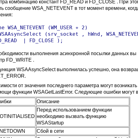
тра комбинацию констант FD_READ и FD_CLOSE . При этом
ть сообщение WSA_NETEVENT в тот момент времени, когда
ения:
ne WSA_NETEVENT (WM_USER + 2)

WSAAsyncSelect (srv_socket , hWnd, WSA_NETEVEN
D_READ  | FD_CLOSE );
обходимости выполнения асинхронной посылки данных вы 
етр
FD_WRITE
.
ункция WSAAsyncSelect выполнилась успешно, она возвращ
ET_ERROR
.
симости от значения последнего параметра могут возникат
мощи функции WSAGetLastError. Следующие ошибки могут в
шибки
Описание
Перед использованием функции
TINITIALISED
необходимо вызвать функцию
WSAStartup
NETDOWN
Сбой в сети