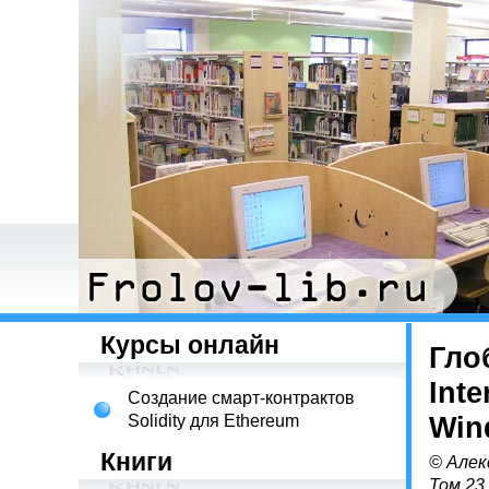
Курсы онлайн
Гло
Int
Создание смарт-контрактов
Solidity для Ethereum
Win
Книги
© Алек
Том 23