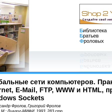
Б
иблиотека
Б
ратьев
Ф
роловых
бальные сети компьютеров. Пра
ernet, E-Mail, FTP, WWW и HTML,
dows Sockets
сандр Фролов, Григорий Фролов
, М.: Диалог-МИФИ, 1993, 283 стр.