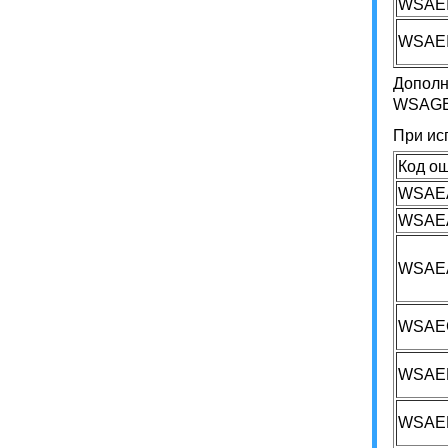
WSAE
WSAE
Дополн
WSAG
При ис
Код о
WSAE
WSAE
WSAE
WSAE
WSAE
WSAE