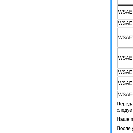
WSAE
WSAE
WSAE
WSAE
WSAE
WSAE
WSAE
Переда
следуе
Наше 
После 