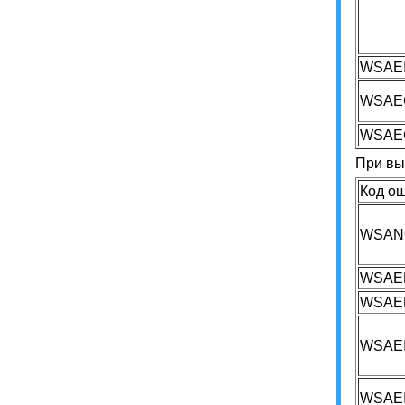
WSAE
WSAE
WSAE
При вы
Код о
WSANO
WSAE
WSAE
WSAE
WSAE