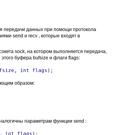
Для передачи данных при помощи протокола
циями
send
и recv , которые входят в
сокета sock, на котором выполняется передача,
того буфера bufsize и флаги flags:
fsize, int flags);
ующим образом:
налогичны параметрам функции send :
, int flags);