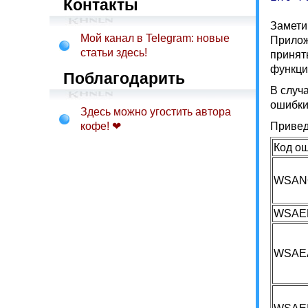
Контакты
Замети
Мой канал в Telegram: новые
Прилож
статьи здесь!
принят
функц
Поблагодарить
В случ
ошибки
Здесь можно угостить автора
кофе! ❤
Привед
Код о
WSANO
WSAE
WSAE