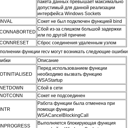
пакета данных превышает максимально
допустимый для данной реализации
интерфейса
Windows Sockets
INVAL
Сокет не был подключен функцией bind
Сбой из-за слишком большой задержки
CONNABORTED
или по другой причине
CONNRESET
Сброс соединения удаленным узлом
полнении функции recv могут возникать следующие ошибки
шибки
Описание
Перед использованием функции
TINITIALISED
необходимо вызвать функцию
WSAStartup
NETDOWN
Сбой в сети
NOTCONN
Сокет не подсоединен
Работа функции была отменена при
INTR
помощи функции
WSACancelBlockingCall
Выполняется блокирующая функция
INPROGRESS