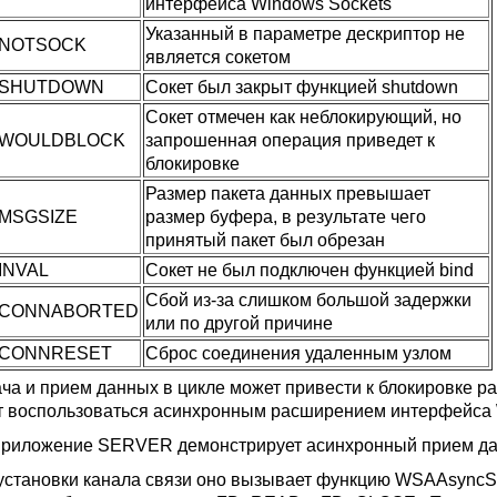
интерфейса
Windows Sockets
Указанный в параметре дескриптор не
NOTSOCK
является сокетом
SHUTDOWN
Сокет был закрыт функцией shutdown
Сокет отмечен как неблокирующий, но
WOULDBLOCK
запрошенная операция приведет к
блокировке
Размер пакета данных превышает
MSGSIZE
размер буфера, в результате чего
принятый пакет был обрезан
INVAL
Сокет не был подключен функцией bind
Сбой из-за слишком большой задержки
CONNABORTED
или по другой причине
CONNRESET
Сброс соединения удаленным узлом
ча и прием данных в цикле может привести к блокировке р
т воспользоваться асинхронным расширением интерфейса
приложение
SERVER
демонстрирует асинхронный прием д
установки канала связи оно вызывает функцию WSAAsyncSel