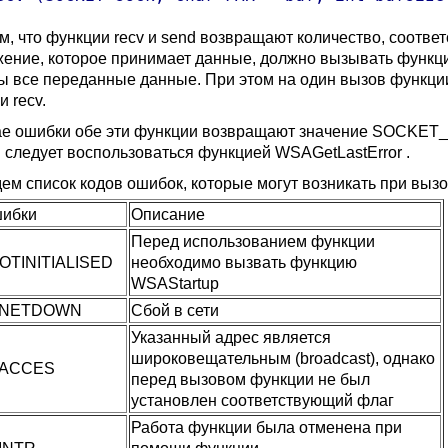
м, что функции recv и send возвращают количество, соотве
ение, которое принимает данные, должно вызывать функцию 
ы все переданные данные. При этом на один вызов функц
ии
recv.
ае ошибки обе эти функции возвращают значение
SOCKET_
 следует воспользоваться функцией
WSAGetLastError .
ем список кодов ошибок, которые могут возникать при вы
шибки
Описание
Перед использованием функции
TINITIALISED
необходимо вызвать функцию
WSAStartup
NETDOWN
Сбой в сети
Указанный адрес является
широковещательным
(
broadcast
), однако
ACCES
перед вызовом функции не был
установлен соответствующий флаг
Работа функции была отменена при