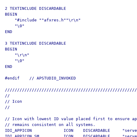
2 TEXTINCLUDE DISCARDABLE 

BEGIN

    "#include ""afxres.h""\r\n"

    "\0"

END

3 TEXTINCLUDE DISCARDABLE 

BEGIN

    "\r\n"

    "\0"

END

#endif    // APSTUDIO_INVOKED

//////////////////////////////////////////////////////
//

// Icon

//

// Icon with lowest ID value placed first to ensure ap
// remains consistent on all systems.

IDI_APPICON             ICON    DISCARDABLE     "serve
IDI_APPICON_SM          ICON    DISCARDABLE     "serve