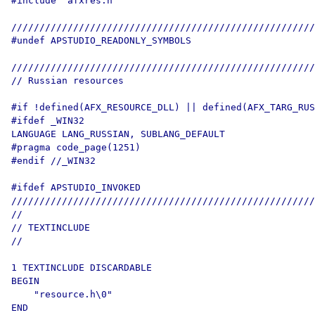
#include "afxres.h"

//////////////////////////////////////////////////////
#undef APSTUDIO_READONLY_SYMBOLS

//////////////////////////////////////////////////////
// Russian resources

#if !defined(AFX_RESOURCE_DLL) || defined(AFX_TARG_RUS
#ifdef _WIN32 

LANGUAGE LANG_RUSSIAN, SUBLANG_DEFAULT

#pragma code_page(1251)

#endif //_WIN32 

#ifdef APSTUDIO_INVOKED

//////////////////////////////////////////////////////
//

// TEXTINCLUDE

//

1 TEXTINCLUDE DISCARDABLE 

BEGIN

    "resource.h\0"

END
