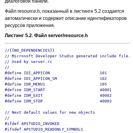
диалоговой панели.
Файл resource.h, показанный в листинге
5
.2 создается
автоматически и содержит описание идентификаторов
ресурсов приложения.
Листинг
5
.
2
. Файл server/resource.h
//{{NO_DEPENDENCIES}}

// Microsoft Developer Studio generated include file.

// Used by server.rc

//

#define IDI_APPICON                     101

#define IDI_APPICON_SM                  102

#define IDR_MENU1                       105

#define IDM_START                       40001

#define IDM_EXIT                        40002

#define IDM_STOP                        40003

// Next default values for new objects

// 

#ifdef APSTUDIO_INVOKED

#ifndef APSTUDIO_READONLY_SYMBOLS
