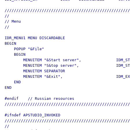
//////////////////////////////////////////////////////
//

// Menu

//

IDR_MENU1 MENU DISCARDABLE 

BEGIN

    POPUP "&File"

    BEGIN

        MENUITEM "&Start server",               IDM_ST
        MENUITEM "S&top server",                IDM_ST
        MENUITEM SEPARATOR

        MENUITEM "&Exit",                       IDM_EX
    END

END

#endif    // Russian resources

//////////////////////////////////////////////////////
#ifndef APSTUDIO_INVOKED

//////////////////////////////////////////////////////
//
