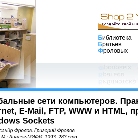
Б
иблиотека
Б
ратьев
Ф
роловых
бальные сети компьютеров. Пра
ernet, E-Mail, FTP, WWW и HTML,
dows Sockets
сандр Фролов, Григорий Фролов
, М.: Диалог-МИФИ, 1993, 283 стр.