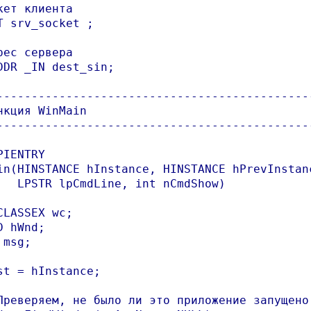
кет клиента

T srv_socket ;

рес сервера

DDR _IN dest_sin;

----------------------------------------------
нкция WinMain

----------------------------------------------
PIENTRY 

in(HINSTANCE hInstance, HINSTANCE hPrevInstanc
   LPSTR lpCmdLine, int nCmdShow)

CLASSEX wc;

D hWnd;

msg;

st = hInstance;

Преверяем, не было ли это приложение запущено 