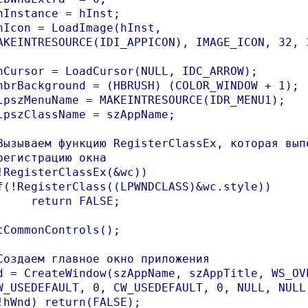
hInstance = hInst;

hIcon = LoadImage(hInst,

AKEINTRESOURCE(IDI_APPICON), IMAGE_ICON, 32, 3
hCursor = LoadCursor(NULL, IDC_ARROW);

hbrBackground = (HBRUSH) (COLOR_WINDOW + 1);

lpszMenuName = MAKEINTRESOURCE(IDR_MENU1);

lpszClassName = szAppName;

Вызываем функцию RegisterClassEx, которая выпо
регистрацию окна

!RegisterClassEx(&wc))

f(!RegisterClass((LPWNDCLASS)&wc.style))

ALSE;

tCommonControls();

Создаем главное окно приложения

d = CreateWindow(szAppName, szAppTitle, WS_OVE
W_USEDEFAULT, 0, CW_USEDEFAULT, 0, NULL, NULL,
!hWnd) return(FALSE);
