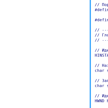
// По
#defi
#defi
// --
// Гл
// --
// Ид
HINST
// На
char 
// За
char 
// Ид
HWND 