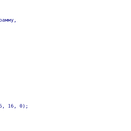
амму,

, 16, 0);
