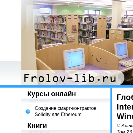
Курсы онлайн
Гло
Int
Создание смарт-контрактов
Solidity для Ethereum
Win
Книги
© Алек
Том 23