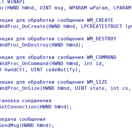
LT WINAPI

oc(HWND hWnd, UINT msg, WPARAM wParam, LPARAM 
нкция для обработки сообщения WM_CREATE 

WndProc_OnCreate(HWND hWnd, LPCREATESTRUCT lpC
нкция для обработки сообщения WM_DESTROY 

WndProc_OnDestroy(HWND hWnd);

нкция для обработки сообщения WM_COMMAND 

WndProc_OnCommand(HWND hWnd, int id, 

D hwndCtl, UINT codeNotify);

нкция для обработки сообщения WM_SIZE 

WndProc_OnSize(HWND hWnd, UINT state, int cx, 
тановка соединения

SetConnection(HWND hWnd);

редача сообщения

SendMsg(HWND hWnd);
