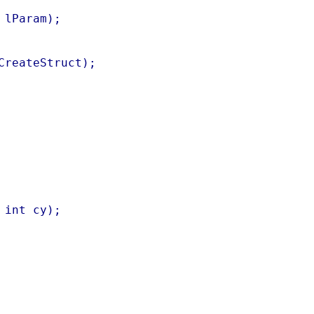
lParam);

reateStruct);

int cy);
