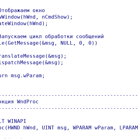
Отображаем окно

wWindow(hWnd, nCmdShow);

ateWindow(hWnd);

Запускаем цикл обработки сообщений

le(GetMessage(&msg, NULL, 0, 0))

ranslateMessage(&msg);

ispatchMessage(&msg);

urn msg.wParam;

----------------------------------------------
нкция WndProc

----------------------------------------------
LT WINAPI

oc(HWND hWnd, UINT msg, WPARAM wParam, LPARAM 