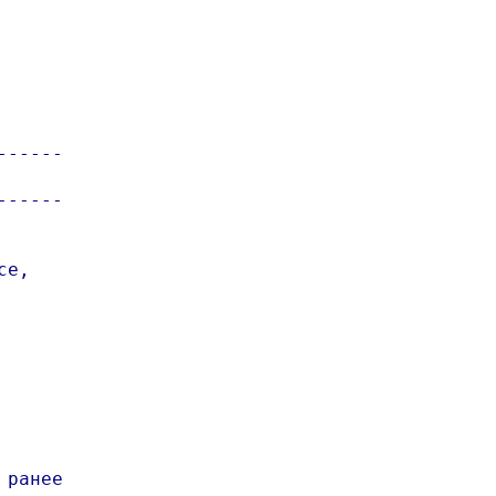
-----

-----

e,

ранее
