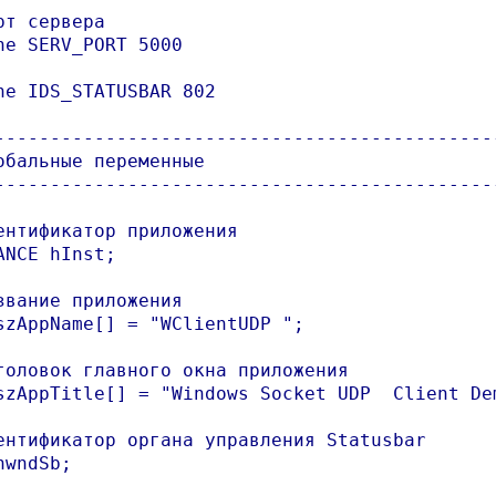
рт сервера

ne SERV_PORT 5000

ne IDS_STATUSBAR 802

----------------------------------------------
обальные переменные

----------------------------------------------
ентификатор приложения

ANCE hInst;

звание приложения

szAppName[] = "WClientUDP ";

головок главного окна приложения

szAppTitle[] = "Windows Socket UDP  Client Dem
ентификатор органа управления Statusbar 

hwndSb;
