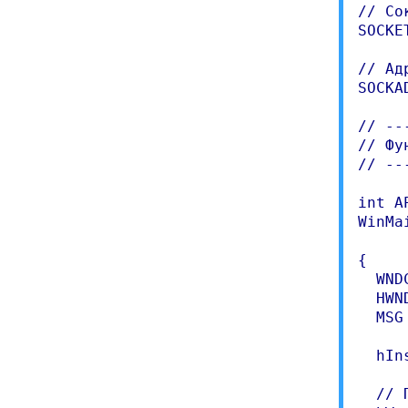
// Со
SOCKE
// Ад
SOCKA
// --
// Фу
// --
int A
WinMa
     
{

  WND
  HWN
  MSG 
  hIn
  // 