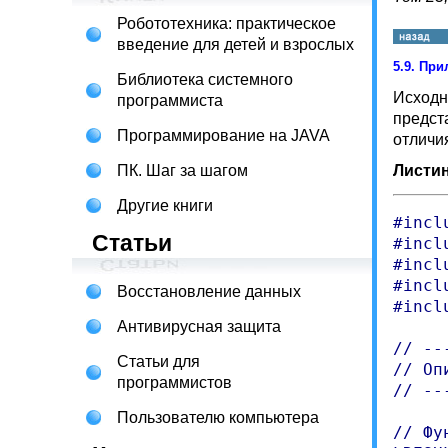
Робототехника: практическое
введение для детей и взрослых
5.9.
При
Библиотека системного
Исходн
программиста
предст
Программирование на JAVA
отличи
ПК. Шаг за шагом
Листинг
Другие книги
#incl
Статьи
#incl
#incl
#incl
Восстановление данных
#incl
Антивирусная защита
// --
Статьи для
// Оп
программистов
// --
Пользователю компьютера
// Фу