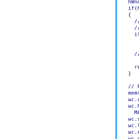
  hWn
  if(h
  {

    /
    /
    i
     
    /
     
    r
  }

  // 
  mem
  wc.
  wc.
    M
  wc.
  wc.
  wc.
  wc.