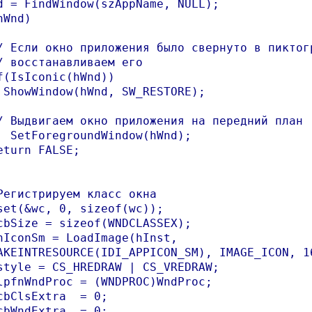
d = FindWindow(szAppName, NULL);

Wnd)

/ Если окно приложения было свернуто в пиктогр
/ восстанавливаем его

f(IsIconic(hWnd))

 ShowWindow(hWnd, SW_RESTORE);

/ Выдвигаем окно приложения на передний план

  SetForegroundWindow(hWnd);

eturn FALSE;

Регистрируем класс окна

set(&wc, 0, sizeof(wc));

cbSize = sizeof(WNDCLASSEX);

hIconSm = LoadImage(hInst,

AKEINTRESOURCE(IDI_APPICON_SM), IMAGE_ICON, 16
style = CS_HREDRAW | CS_VREDRAW;

lpfnWndProc = (WNDPROC)WndProc;

cbClsExtra  = 0;

cbWndExtra  = 0;
