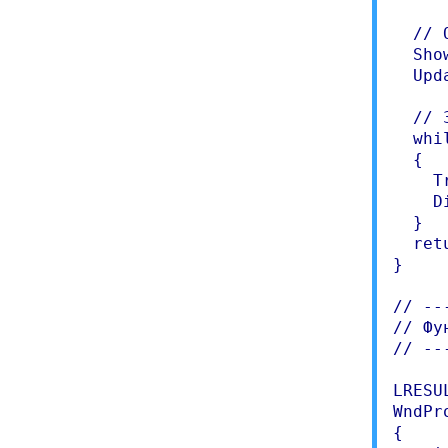
  // 
  Sho
  Upd
  // 
  whi
  {

    T
    D
  }

  ret
}

// --
// Фу
// --
LRESU
WndPr
{
