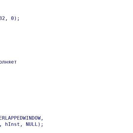
2, 0);

лняет

RLAPPEDWINDOW,

 hInst, NULL);
