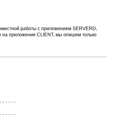
овместной работы с приложением
SERVERD,
же на приложение
CLIENT,
мы опишем только
-----

-----
