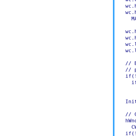
  wc.
  wc.
    M
  wc.
  wc.
  wc.
  wc.
  // 
  // 
  if(
    i
	  return F
  Ini
  // 
  hWn
    C
  if(