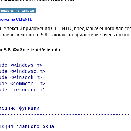
ложение
CLIENTD
ые тексты приложения
CLIENTD
, предназначенного для с
авлены в листинге 5.8. Так как это приложение очень похо
я.
 5.8. Файл clientd/clientd.c
ude <windows.h>

ude <windowsx.h>

ude <winsock.h>

ude <commctrl.h>

ude "resource.h"

----------------------------------------------
исание функций

----------------------------------------------
нкция главного окна
