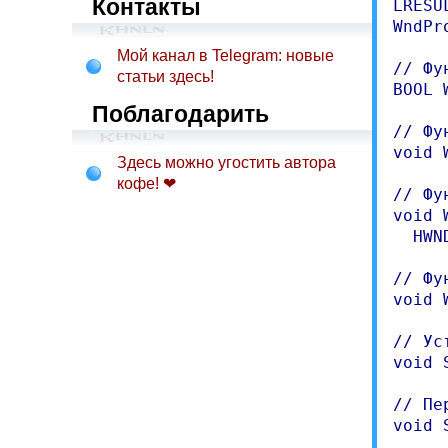
Контакты
LRESU
WndPr
Мой канал в Telegram: новые
// Фу
статьи здесь!
BOOL 
Поблагодарить
// Фу
void 
Здесь можно угостить автора
кофе! ❤
// Фу
void 
  HWN
// Фу
void 
// Ус
void 
// Пе
void 