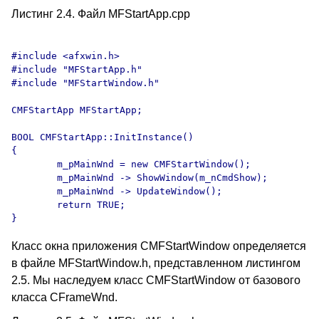
Листинг 2.4. Файл MFStartApp.cpp
#include <afxwin.h>

#include "MFStartApp.h"

#include "MFStartWindow.h"

CMFStartApp MFStartApp;

BOOL CMFStartApp::InitInstance()

{

	m_pMainWnd = new CMFStartWindow();

	m_pMainWnd -> ShowWindow(m_nCmdShow);

	m_pMainWnd -> UpdateWindow();

	return TRUE;

Класс окна приложения CMFStartWindow определяется
в файле MFStartWindow.h, представленном листингом
2.5. Мы наследуем класс CMFStartWindow от базового
класса CFrameWnd.