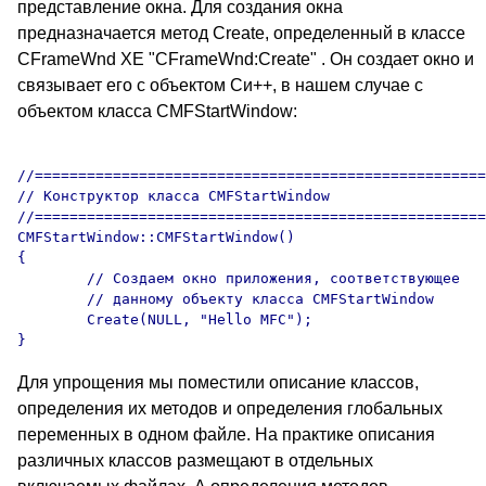
представление окна. Для создания окна
предназначается метод Create, определенный в классе
CFrameWnd XE "CFrameWnd:Create" . Он создает окно и
связывает его с объектом Си++, в нашем случае с
объектом класса CMFStartWindow:
//====================================================
// Конструктор класса CMFStartWindow

//====================================================
CMFStartWindow::CMFStartWindow()

{ 

	// Создаем окно приложения, соответствующее 

	// данному объекту класса CMFStartWindow

	Create(NULL, "Hello MFC"); 

Для упрощения мы поместили описание классов,
определения их методов и определения глобальных
переменных в одном файле. На практике описания
различных классов размещают в отдельных