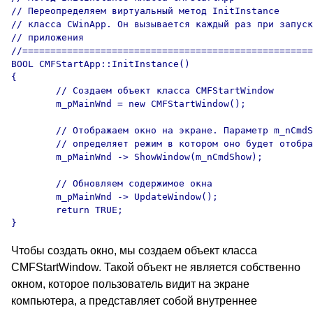
// Переопределяем виртуальный метод InitInstance

// класса CWinApp. Он вызывается каждый раз при запуск
// приложения

//====================================================
BOOL CMFStartApp::InitInstance()

{

	// Создаем объект класса CMFStartWindow

	m_pMainWnd = new CMFStartWindow();

	// Отображаем окно на экране. Параметр m_nCmdShow

	// определяет режим в котором оно будет отображаться

	m_pMainWnd -> ShowWindow(m_nCmdShow);

	// Обновляем содержимое окна

	m_pMainWnd -> UpdateWindow();

	return TRUE;

Чтобы создать окно, мы создаем объект класса
CMFStartWindow. Такой объект не является собственно
окном, которое пользователь видит на экране
компьютера, а представляет собой внутреннее