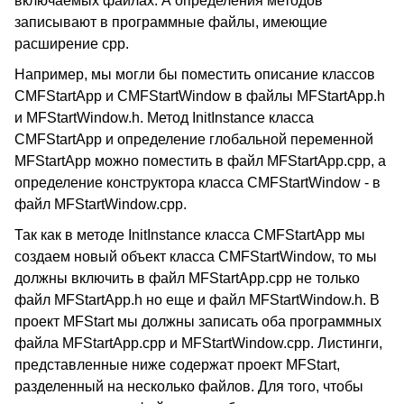
включаемых файлах. А определения методов
записывают в программные файлы, имеющие
расширение cpp.
Например, мы могли бы поместить описание классов
CMFStartApp и CMFStartWindow в файлы MFStartApp.h
и MFStartWindow.h. Метод InitInstance класса
CMFStartApp и определение глобальной переменной
MFStartApp можно поместить в файл MFStartApp.cpp, а
определение конструктора класса CMFStartWindow - в
файл MFStartWindow.cpp.
Так как в методе InitInstance класса CMFStartApp мы
создаем новый объект класса CMFStartWindow, то мы
должны включить в файл MFStartApp.cpp не только
файл MFStartApp.h но еще и файл MFStartWindow.h. В
проект MFStart мы должны записать оба программных
файла MFStartApp.cpp и MFStartWindow.cpp. Листинги,
представленные ниже содержат проект MFStart,
разделенный на несколько файлов. Для того, чтобы