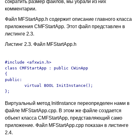
сократить размер файлов, мы убрали из них
комментарии.
Файл MFStartApp.h содержит описание главного класса
приложения CMFStartApp. Этот файл представлен в
листинге 2.3.
Листинг 2.3. Файл MFStartApp.h
#include <afxwin.h>

class CMFStartApp : public CWinApp

{

public:

	virtual BOOL InitInstance();

Виртуальный метод InitInstance переопределен нами в
файле MFStartApp.cpp. В этом же файле создается
объект класса CMFStartApp, представляющий само
приложение. Файл MFStartApp.cpp показан в листинге
2.4.