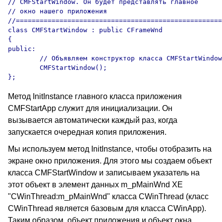
// CMFStartWindow. Он будет представлять главное 

// окно нашего приложения

//====================================================
class CMFStartWindow : public CFrameWnd

{

public:

	// Объявляем конструктор класса CMFStartWindow

	CMFStartWindow();

Метод InitInstance главного класса приложения
CMFStartApp служит для инициализации. Он
вызывается автоматически каждый раз, когда
запускается очередная копия приложения.
Мы используем метод InitInstance, чтобы отобразить на
экране окно приложения. Для этого мы создаем объект
класса CMFStartWindow и записываем указатель на
этот объект в элемент данных m_pMainWnd XE
"CWinThread:m_pMainWnd" класса CWinThread (класс
CWinThread является базовым для класса CWinApp).
Таким образом, объект приложения и объект окна