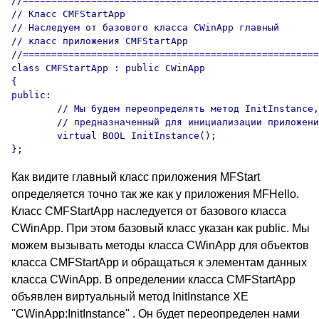
//====================================================
// Класс CMFStartApp

// Наследуем от базового класса CWinApp главный

// класс приложения CMFStartApp

//====================================================
class CMFStartApp : public CWinApp

{

public:

	// Мы будем переопределять метод InitInstance,

	// предназначенный для инициализации приложения

	virtual BOOL InitInstance();

Как видите главный класс приложения MFStart
определяется точно так же как у приложения MFHello.
Класс CMFStartApp наследуется от базового класса
CWinApp. При этом базовый класс указан как public. Мы
можем вызывать методы класса CWinApp для объектов
класса CMFStartApp и обращаться к элементам данных
класса CWinApp. В определении класса CMFStartApp
объявлен виртуальный метод InitInstance XE
"CWinApp:InitInstance" . Он будет переопределен нами