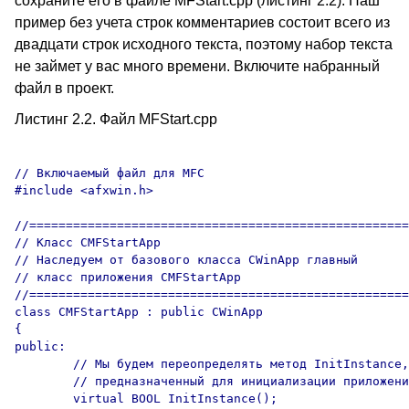
сохраните его в файле MFStart.cpp (листинг 2.2). Наш
пример без учета строк комментариев состоит всего из
двадцати строк исходного текста, поэтому набор текста
не займет у вас много времени. Включите набранный
файл в проект.
Листинг 2.2. Файл MFStart.cpp
// Включаемый файл для MFC

#include <afxwin.h>

//====================================================
// Класс CMFStartApp

// Наследуем от базового класса CWinApp главный

// класс приложения CMFStartApp

//====================================================
class CMFStartApp : public CWinApp

{

public:

	// Мы будем переопределять метод InitInstance,

	// предназначенный для инициализации приложения

	virtual BOOL InitInstance();
