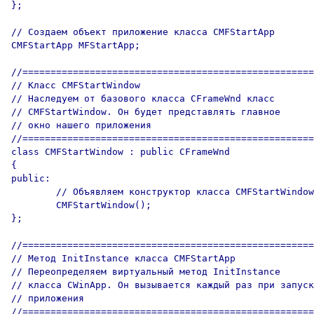
};

// Создаем объект приложение класса CMFStartApp

CMFStartApp MFStartApp;

//====================================================
// Класс CMFStartWindow

// Наследуем от базового класса CFrameWnd класс 

// CMFStartWindow. Он будет представлять главное 

// окно нашего приложения

//====================================================
class CMFStartWindow : public CFrameWnd

{

public:

	// Объявляем конструктор класса CMFStartWindow

	CMFStartWindow();

}; 

//====================================================
// Метод InitInstance класса CMFStartApp

// Переопределяем виртуальный метод InitInstance

// класса CWinApp. Он вызывается каждый раз при запуск
// приложения

//====================================================