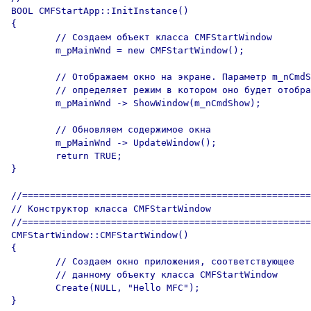
BOOL CMFStartApp::InitInstance()

{

	// Создаем объект класса CMFStartWindow

	m_pMainWnd = new CMFStartWindow();

	// Отображаем окно на экране. Параметр m_nCmdShow

	// определяет режим в котором оно будет отображаться

	m_pMainWnd -> ShowWindow(m_nCmdShow);

	// Обновляем содержимое окна

	m_pMainWnd -> UpdateWindow();

	return TRUE;

}

//====================================================
// Конструктор класса CMFStartWindow

//====================================================
CMFStartWindow::CMFStartWindow()

{ 

	// Создаем окно приложения, соответствующее 

	// данному объекту класса CMFStartWindow

	Create(NULL, "Hello MFC"); 
