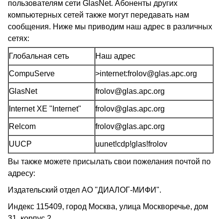
пользователям сети GlasNet. Абоненты других
компьютерных сетей также могут передавать нам
сообщения. Ниже мы приводим наш адрес в различных
сетях:
Глобальная сеть
Наш адрес
CompuServe
>internet:frolov@glas.apc.org
GlasNet
frolov@glas.apc.org
Internet XE "Internet"
frolov@glas.apc.org
Relcom
frolov@glas.apc.org
UUCP
uunet!cdp!glas!frolov
Вы также можете присылать свои пожелания почтой по
адресу:
Издательский отдел АО "ДИАЛОГ-МИФИ".
Индекс 115409, город Москва, улица Москворечье, дом
31, корпус 2.