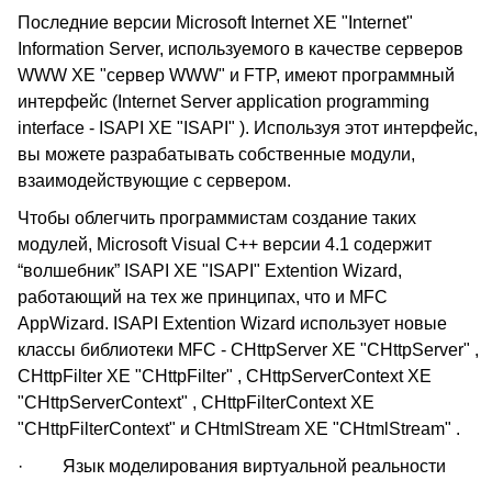
Последние версии Microsoft Internet XE "Internet"
Information Server, используемого в качестве серверов
WWW XE "сервер WWW" и FTP, имеют программный
интерфейс (Internet Server application programming
interface - ISAPI XE "ISAPI" ). Используя этот интерфейс,
вы можете разрабатывать собственные модули,
взаимодействующие с сервером.
Чтобы облегчить программистам создание таких
модулей, Microsoft Visual C++ версии 4.1 содержит
“волшебник” ISAPI XE "ISAPI" Extention Wizard,
работающий на тех же принципах, что и MFC
AppWizard. ISAPI Extention Wizard использует новые
классы библиотеки MFC - CHttpServer XE "CHttpServer" ,
CHttpFilter XE "CHttpFilter" , CHttpServerContext XE
"CHttpServerContext" , CHttpFilterContext XE
"CHttpFilterContext" и CHtmlStream XE "CHtmlStream" .
· Язык моделирования виртуальной реальности