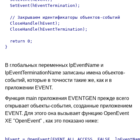
  SetEvent(hEventTermination);

  // Закрываем идентификаторы объектов-событий

  CloseHandle(hEvent);

  CloseHandle(hEventTermination);

  return 0;

}

В глобальных переменных lpEventName и
lpEventTerminationName записаны имена объектов-
событий, которые в точности такие же, как и в
приложении EVENT.
Функция main приложения EVENTGEN прежде всего
открывает объекты-события, созданные приложением
EVENT. Для этого она вызывает функцию OpenEvent
XE "OpenEvent" , как это показано ниже:
hEvent = OpenEvent(EVENT_ALL_ACCESS, FALSE, lpEventNam