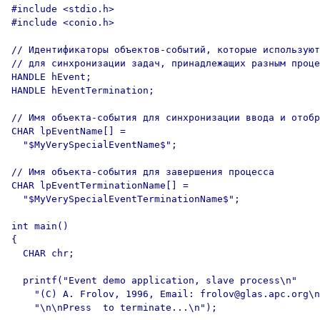
#include <stdio.h>

#include <conio.h>

// Идентификаторы объектов-событий, которые используют
// для синхронизации задач, принадлежащих разным проце
HANDLE hEvent;

HANDLE hEventTermination;

// Имя объекта-события для синхронизации ввода и отобр
CHAR lpEventName[] = 

  "$MyVerySpecialEventName$";

// Имя объекта-события для завершения процесса

CHAR lpEventTerminationName[] = 

  "$MyVerySpecialEventTerminationName$";

int main()

{

  CHAR chr;

  printf("Event demo application, slave process\n"

    "(C) A. Frolov, 1996, Email: frolov@glas.apc.org\n
    "\n\nPress 
 to terminate...\n");
