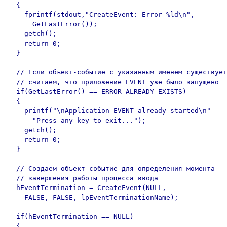
  {

    fprintf(stdout,"CreateEvent: Error %ld\n", 

      GetLastError());

    getch();

    return 0;

  }

  // Если объект-событие с указанным именем существует
  // считаем, что приложение EVENT уже было запущено

  if(GetLastError() == ERROR_ALREADY_EXISTS)

  {

    printf("\nApplication EVENT already started\n"

      "Press any key to exit...");

    getch();

    return 0;

  }

  // Создаем объект-событие для определения момента

  // завершения работы процесса ввода

  hEventTermination = CreateEvent(NULL, 

    FALSE, FALSE, lpEventTerminationName);

  if(hEventTermination == NULL)

  {
