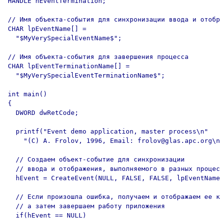
HANDLE hEventTermination;

// Имя объекта-события для синхронизации ввода и отобр
CHAR lpEventName[] = 

  "$MyVerySpecialEventName$";

// Имя объекта-события для завершения процесса

CHAR lpEventTerminationName[] = 

  "$MyVerySpecialEventTerminationName$";

int main()

{

  DWORD dwRetCode;

  printf("Event demo application, master process\n"

    "(C) A. Frolov, 1996, Email: frolov@glas.apc.org\n
  // Создаем объект-событие для синхронизации 

  // ввода и отображения, выполняемого в разных процес
  hEvent = CreateEvent(NULL, FALSE, FALSE, lpEventName
  // Если произошла ошибка, получаем и отображаем ее к
  // а затем завершаем работу приложения

  if(hEvent == NULL)
