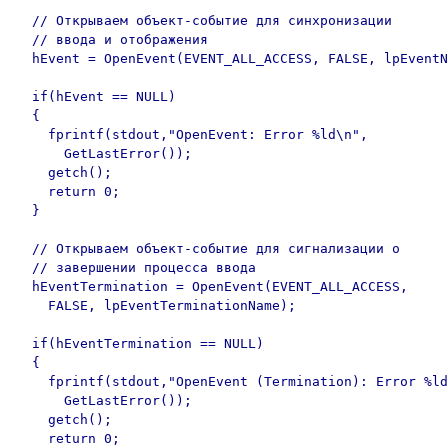
  // Открываем объект-событие для синхронизации 

  // ввода и отображения

  hEvent = OpenEvent(EVENT_ALL_ACCESS, FALSE, lpEventN
  if(hEvent == NULL)

  {

    fprintf(stdout,"OpenEvent: Error %ld\n", 

      GetLastError());

    getch();

    return 0;

  }

  // Открываем объект-событие для сигнализации о

  // завершении процесса ввода

  hEventTermination = OpenEvent(EVENT_ALL_ACCESS, 

    FALSE, lpEventTerminationName);

  if(hEventTermination == NULL)

  {

    fprintf(stdout,"OpenEvent (Termination): Error %ld
      GetLastError());

    getch();

    return 0;
