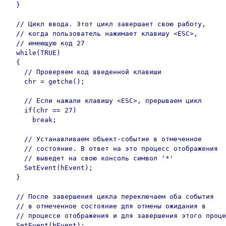
  }

  // Цикл ввода. Этот цикл завершает свою работу,

  // когда пользователь нажимает клавишу <ESC>, 

  // имеющую код 27

  while(TRUE)

  {

    // Проверяем код введенной клавиши

    chr = getche();

    // Если нажали клавишу <ESC>, прерываем цикл

    if(chr == 27)

      break;

    // Устанавливаем объект-событие в отмеченное

    // состояние. В ответ на это процесс отображения

    // выведет на свою консоль символ '*'

    SetEvent(hEvent);

  }

  // После завершения цикла переключаем оба события

  // в отмеченное состояние для отмены ожидания в

  // процессе отображения и для завершения этого проце
  SetEvent(hEvent);
