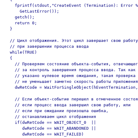
    fprintf(stdout,"CreateEvent (Termination): Error %
      GetLastError());

    getch();

    return 0;

  }

  // Цикл отображения. Этот цикл завершает свою работу

  // при завершении процесса ввода

  while(TRUE)

  {

    // Проверяем состояние объекта-события, отвечающег
    // за контроль завершения процесса ввода. Так как

    // указано нулевое время ожидания, такая проверка

    // не уменьшает заметно скорость работы приложения

    dwRetCode = WaitForSingleObject(hEventTermination,
    // Если объект-событие перешел в отмеченное состоя
    // если процесс ввода завершил свою работу, или

    // если при ожидании произошла ошибка,

    // останавливаем цикл отображения

    if(dwRetCode == WAIT_OBJECT_0  || 

       dwRetCode == WAIT_ABANDONED ||

       dwRetCode == WAIT_FAILED)
