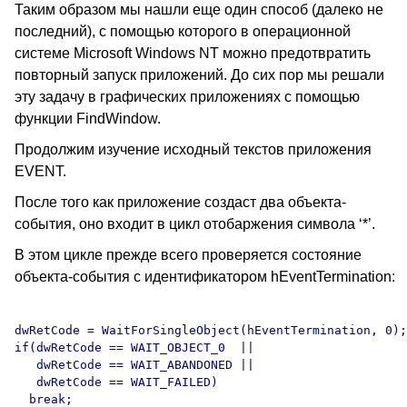
Таким образом мы нашли еще один способ (далеко не
последний), с помощью которого в операционной
системе Microsoft Windows NT можно предотвратить
повторный запуск приложений. До сих пор мы решали
эту задачу в графических приложениях с помощью
функции FindWindow.
Продолжим изучение исходный текстов приложения
EVENT.
После того как приложение создаст два объекта-
события, оно входит в цикл отобаржения символа ‘*’.
В этом цикле прежде всего проверяется состояние
объекта-события с идентификатором hEventTermination:
dwRetCode = WaitForSingleObject(hEventTermination, 0);

if(dwRetCode == WAIT_OBJECT_0  || 

   dwRetCode == WAIT_ABANDONED ||

   dwRetCode == WAIT_FAILED)
