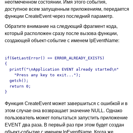
неотмеченном состоянии. Имя этого события,
доступное всем запущенным приложениям, передается
функции CreateEvent через последний параметр.
Обратите внимание на следующий фрагмент кода,
который расположен сразу после вызова функции,
создающей объект-событие с именем lpEventName:
if(GetLastError() == ERROR_ALREADY_EXISTS)

{

  printf("\nApplication EVENT already started\n"

    "Press any key to exit...");

  getch();

  return 0;

Функция CreateEvent может завершиться с ошибкой и в
этом случае она возвращает значение NULL. Однако
пользователь может попытаться запустить приложение
EVENT два раза. В первый раз при этом будет создан
объект-событие с именем lpEventName. Когда же