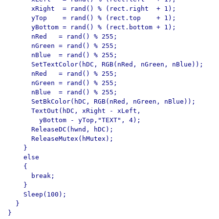
      xRight  = rand() % (rect.right  + 1);

      yTop    = rand() % (rect.top    + 1);

      yBottom = rand() % (rect.bottom + 1);

      nRed   = rand() % 255;

      nGreen = rand() % 255;

      nBlue  = rand() % 255;

      SetTextColor(hDC, RGB(nRed, nGreen, nBlue));

      nRed   = rand() % 255;

      nGreen = rand() % 255;

      nBlue  = rand() % 255;

      SetBkColor(hDC, RGB(nRed, nGreen, nBlue));

      TextOut(hDC, xRight - xLeft,

        yBottom - yTop,"TEXT", 4);

      ReleaseDC(hwnd, hDC);

      ReleaseMutex(hMutex);

    }

    else

    {

      break;

    }

    Sleep(100);

  }

}
