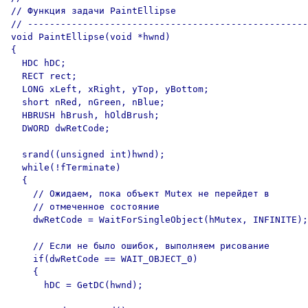
// Функция задачи PaintEllipse

// ---------------------------------------------------
void PaintEllipse(void *hwnd)

{

  HDC hDC;

  RECT rect;

  LONG xLeft, xRight, yTop, yBottom;

  short nRed, nGreen, nBlue;

  HBRUSH hBrush, hOldBrush;

  DWORD dwRetCode;

  srand((unsigned int)hwnd);

  while(!fTerminate) 

  {

    // Ожидаем, пока объект Mutex не перейдет в

    // отмеченное состояние

    dwRetCode = WaitForSingleObject(hMutex, INFINITE);

    // Если не было ошибок, выполняем рисование

    if(dwRetCode == WAIT_OBJECT_0)

    {

      hDC = GetDC(hwnd);
