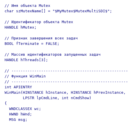
// Имя объекта Mutex

char szMutexName[] = "$MyMutex$MutexMultiSDI$";

// Идентификатор объекта Mutex

HANDLE hMutex;

// Признак завершения всех задач

BOOL fTerminate = FALSE;

// Массив идентификаторов запущенных задач

HANDLE hThreads[3];

// ---------------------------------------------------
// Функция WinMain

// ---------------------------------------------------
int APIENTRY 

WinMain(HINSTANCE hInstance, HINSTANCE hPrevInstance,

        LPSTR lpCmdLine, int nCmdShow)

{

  WNDCLASSEX wc;

  HWND hWnd;

  MSG msg;
