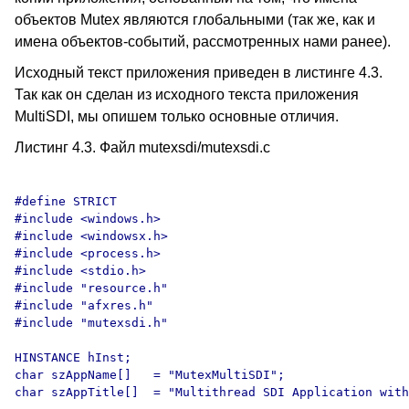
объектов Mutex являются глобальными (так же, как и
имена объектов-событий, рассмотренных нами ранее).
Исходный текст приложения приведен в листинге 4.3.
Так как он сделан из исходного текста приложения
MultiSDI, мы опишем только основные отличия.
Листинг 4.3. Файл mutexsdi/mutexsdi.c
#define STRICT

#include <windows.h>

#include <windowsx.h>

#include <process.h>

#include <stdio.h>

#include "resource.h"

#include "afxres.h"

#include "mutexsdi.h"

HINSTANCE hInst;

char szAppName[]   = "MutexMultiSDI";

char szAppTitle[]  = "Multithread SDI Application with