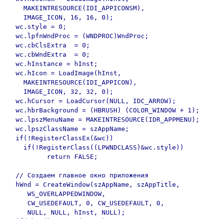
    MAKEINTRESOURCE(IDI_APPICONSM), 

    IMAGE_ICON, 16, 16, 0);

  wc.style = 0;

  wc.lpfnWndProc = (WNDPROC)WndProc;

  wc.cbClsExtra  = 0;

  wc.cbWndExtra  = 0;

  wc.hInstance = hInst;

  wc.hIcon = LoadImage(hInst,

    MAKEINTRESOURCE(IDI_APPICON), 

    IMAGE_ICON, 32, 32, 0);

  wc.hCursor = LoadCursor(NULL, IDC_ARROW);

  wc.hbrBackground = (HBRUSH) (COLOR_WINDOW + 1);

  wc.lpszMenuName = MAKEINTRESOURCE(IDR_APPMENU);

  wc.lpszClassName = szAppName;

  if(!RegisterClassEx(&wc))

    if(!RegisterClass((LPWNDCLASS)&wc.style))

	  return FALSE;

  // Создаем главное окно приложения

  hWnd = CreateWindow(szAppName, szAppTitle, 

     WS_OVERLAPPEDWINDOW, 

     CW_USEDEFAULT, 0, CW_USEDEFAULT, 0, 

     NULL, NULL, hInst, NULL);
