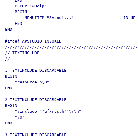
    END

    POPUP "&Help"

    BEGIN

        MENUITEM "&About...",                   ID_HEL
    END

END

#ifdef APSTUDIO_INVOKED

//////////////////////////////////////////////////////
// TEXTINCLUDE

//

1 TEXTINCLUDE DISCARDABLE 

BEGIN

    "resource.h\0"

END

2 TEXTINCLUDE DISCARDABLE 

BEGIN

    "#include ""afxres.h""\r\n"

    "\0"

END

3 TEXTINCLUDE DISCARDABLE 
