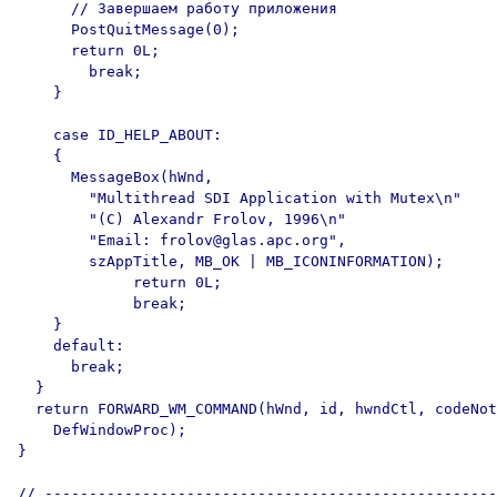
      // Завершаем работу приложения

      PostQuitMessage(0);

      return 0L;

        break;

    }

    case ID_HELP_ABOUT:

    {

      MessageBox(hWnd, 

        "Multithread SDI Application with Mutex\n"

        "(C) Alexandr Frolov, 1996\n"

        "Email: frolov@glas.apc.org",

        szAppTitle, MB_OK | MB_ICONINFORMATION);

	     return 0L;

	     break;

    }

    default:

      break;

  }

  return FORWARD_WM_COMMAND(hWnd, id, hwndCtl, codeNot
    DefWindowProc);

}

// ---------------------------------------------------