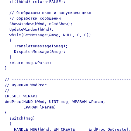
  if(!hWnd) return(FALSE);

  // Отображаем окно и запускаем цикл 

  // обработки сообщений

  ShowWindow(hWnd, nCmdShow);

  UpdateWindow(hWnd);

  while(GetMessage(&msg, NULL, 0, 0))

  {

    TranslateMessage(&msg);

    DispatchMessage(&msg);

  }

  return msg.wParam;

}

// ---------------------------------------------------
// Функция WndProc

// ---------------------------------------------------
LRESULT WINAPI

WndProc(HWND hWnd, UINT msg, WPARAM wParam, 

        LPARAM lParam)

{

  switch(msg)

  {

    HANDLE_MSG(hWnd, WM_CREATE,     WndProc_OnCreate);
