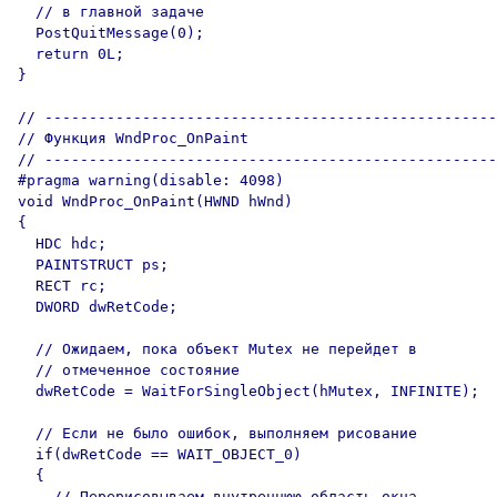
  // в главной задаче

  PostQuitMessage(0);

  return 0L;

}

// ---------------------------------------------------
// Функция WndProc_OnPaint

// ---------------------------------------------------
#pragma warning(disable: 4098)

void WndProc_OnPaint(HWND hWnd)

{

  HDC hdc;

  PAINTSTRUCT ps;

  RECT rc;

  DWORD dwRetCode;

  // Ожидаем, пока объект Mutex не перейдет в

  // отмеченное состояние

  dwRetCode = WaitForSingleObject(hMutex, INFINITE);

  // Если не было ошибок, выполняем рисование

  if(dwRetCode == WAIT_OBJECT_0)

  {

    // Перерисовываем внутреннюю область окна
