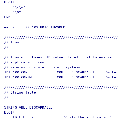
BEGIN

    "\r\n"

    "\0"

END

#endif    // APSTUDIO_INVOKED

//////////////////////////////////////////////////////
// Icon

//

// Icon with lowest ID value placed first to ensure 

// application icon

// remains consistent on all systems.

IDI_APPICON             ICON    DISCARDABLE     "mutex
IDI_APPICONSM           ICON    DISCARDABLE     "mutex
//////////////////////////////////////////////////////
// String Table

//

STRINGTABLE DISCARDABLE 

BEGIN

    ID_FILE_EXIT            "Quits the application"
