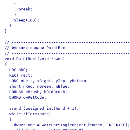
    {

      break;

    }

    Sleep(100);

  }

}

// ---------------------------------------------------
// Функция задачи PaintRect

// ---------------------------------------------------
void PaintRect(void *hwnd)

{

  HDC hDC;

  RECT rect;

  LONG xLeft, xRight, yTop, yBottom;

  short nRed, nGreen, nBlue;

  HBRUSH hBrush, hOldBrush;

  DWORD dwRetCode;

  srand((unsigned int)hwnd + 1);

  while(!fTerminate) 

  {

    dwRetCode = WaitForSingleObject(hMutex, INFINITE);
