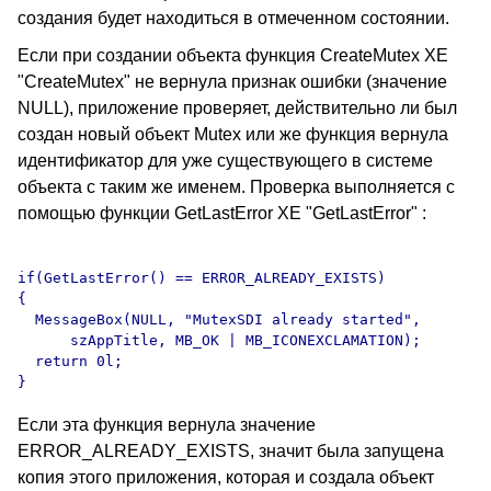
создания будет находиться в отмеченном состоянии.
Если при создании объекта функция CreateMutex XE
"CreateMutex" не вернула признак ошибки (значение
NULL), приложение проверяет, действительно ли был
создан новый объект Mutex или же функция вернула
идентификатор для уже существующего в системе
объекта с таким же именем. Проверка выполняется с
помощью функции GetLastError XE "GetLastError" :
if(GetLastError() == ERROR_ALREADY_EXISTS)

{

  MessageBox(NULL, "MutexSDI already started",

      szAppTitle, MB_OK | MB_ICONEXCLAMATION);

  return 0l;

Если эта функция вернула значение
ERROR_ALREADY_EXISTS, значит была запущена
копия этого приложения, которая и создала объект