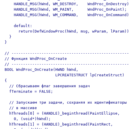
    HANDLE_MSG(hWnd, WM_DESTROY,    WndProc_OnDestroy)
    HANDLE_MSG(hWnd, WM_PAINT,      WndProc_OnPaint);

    HANDLE_MSG(hWnd, WM_COMMAND,    WndProc_OnCommand)
    default:

      return(DefWindowProc(hWnd, msg, wParam, lParam))
  }

}

// ---------------------------------------------------
// Функция WndProc_OnCreate

// ---------------------------------------------------
BOOL WndProc_OnCreate(HWND hWnd, 

                      LPCREATESTRUCT lpCreateStruct)

{

  // Сбрасываем флаг завершения задач

  fTerminate = FALSE;

  // Запускаем три задачи, сохраняя их идентификаторы

  // в массиве

  hThreads[0] = (HANDLE)_beginthread(PaintEllipse, 

    0, (void*)hWnd);

  hThreads[1] = (HANDLE)_beginthread(PaintRect, 
