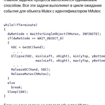
способом. Все эти задачи выполняют в цикле ожидание
события для объекта Mutex с идентификатором hMutex:
while(!fTerminate) 

{

  dwRetCode = WaitForSingleObject(hMutex, INFINITE);

  if(dwRetCode == WAIT_OBJECT_0)

  {

    hDC = GetDC(hwnd);

     . . .

    Ellipse(hDC, min(xLeft, xRight), min(yTop, yBottom
                 max(xLeft, xRight), max(yTop, yBottom
     . . .

    ReleaseDC(hwnd, hDC);

    ReleaseMutex(hMutex);

  }

  else

    break;

  Sleep(100);
