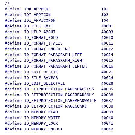
//

#define IDR_APPMENU                     102

#define IDI_APPICON                     103

#define IDI_APPICONSM                   104

#define ID_FILE_EXIT                    40001

#define ID_HELP_ABOUT                   40003

#define ID_FORMAT_BOLD                  40010

#define ID_FORMAT_ITALIC                40011

#define ID_FORMAT_UNDERLINE             40012

#define ID_FORMAT_PARAGRAPH_LEFT        40014

#define ID_FORMAT_PARAGRAPH_RIGHT       40015

#define ID_FORMAT_PARAGRAPH_CENTER      40016

#define ID_EDIT_DELETE                  40021

#define ID_FILE_SAVEAS                  40024

#define ID_EDIT_SELECTALL               40028

#define ID_SETPROTECTION_PAGENOACCESS   40035

#define ID_SETPROTECTION_PAGEREADONLY   40036

#define ID_SETPROTECTION_PAGEREADWRITE  40037

#define ID_SETPROTECTION_PAGEGUARD      40038

#define ID_MEMORY_READ                  40039

#define ID_MEMORY_WRITE                 40040

#define ID_MEMORY_LOCK                  40041

#define ID_MEMORY_UNLOCK                40042
