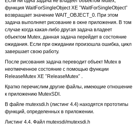
Если ни одна задача не владеет объектом Mutex,
функция WaitForSingleObject XE "WaitForSingleObject"
возвращает значение WAIT_OBJECT_0. При этом
задача выполняет рисование в окне приложения. В том
случае когда какая-либо другая задача владеет
объектом Mutex, данная задача перейдет в состояние
ожидания. Если при ожидании произошла ошибка, цикл
завершает свою работу.
После рисования задача переводит объект Mutex в
неотмеченное состояние с помощью функции
ReleaseMutex XE "ReleaseMutex" .
Кратко перечислим другие файлы, имеющие отношение
к приложению MutexSDI.
В файле mutexsdi.h (листинг 4.4) находятся прототипы
функций, определенных в приложении.
Листинг 4.4. Файл mutexsdi/mutexsdi.h