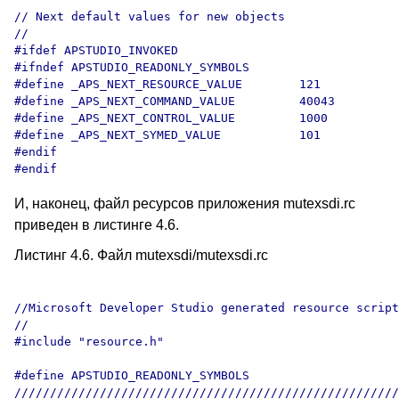
// Next default values for new objects

// 

#ifdef APSTUDIO_INVOKED

#ifndef APSTUDIO_READONLY_SYMBOLS

#define _APS_NEXT_RESOURCE_VALUE        121

#define _APS_NEXT_COMMAND_VALUE         40043

#define _APS_NEXT_CONTROL_VALUE         1000

#define _APS_NEXT_SYMED_VALUE           101

#endif

И, наконец, файл ресурсов приложения mutexsdi.rc
приведен в листинге 4.6.
Листинг 4.6. Файл mutexsdi/mutexsdi.rc
//Microsoft Developer Studio generated resource script
//

#include "resource.h"

#define APSTUDIO_READONLY_SYMBOLS

//////////////////////////////////////////////////////