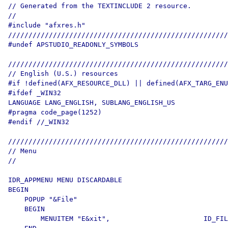
// Generated from the TEXTINCLUDE 2 resource.

//

#include "afxres.h"

//////////////////////////////////////////////////////
#undef APSTUDIO_READONLY_SYMBOLS

//////////////////////////////////////////////////////
// English (U.S.) resources

#if !defined(AFX_RESOURCE_DLL) || defined(AFX_TARG_ENU
#ifdef _WIN32

LANGUAGE LANG_ENGLISH, SUBLANG_ENGLISH_US

#pragma code_page(1252)

#endif //_WIN32

//////////////////////////////////////////////////////
// Menu

//

IDR_APPMENU MENU DISCARDABLE 

BEGIN

    POPUP "&File"

    BEGIN

        MENUITEM "E&xit",                       ID_FIL