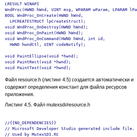
LRESULT WINAPI

WndProc(HWND hWnd, UINT msg, WPARAM wParam, LPARAM lPa
BOOL WndProc_OnCreate(HWND hWnd, 

  LPCREATESTRUCT lpCreateStruct);

void WndProc_OnDestroy(HWND hWnd);

void WndProc_OnPaint(HWND hWnd);

void WndProc_OnCommand(HWND hWnd, int id, 

  HWND hwndCtl, UINT codeNotify);

void PaintEllipse(void *hwnd);

void PaintRect(void *hwnd);

Файл resource.h (листинг 4.5) создается автоматически и
содержит определения констант для файла ресурсов
приложения.
Листинг 4.5. Файл mutexsdi/resource.h
//{{NO_DEPENDENCIES}}

// Microsoft Developer Studio generated include file.

// Used by MutexSDI.RC
