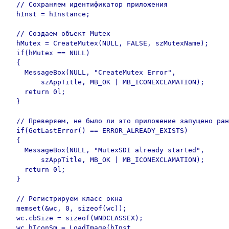
  // Сохраняем идентификатор приложения

  hInst = hInstance;

  // Создаем объект Mutex  

  hMutex = CreateMutex(NULL, FALSE, szMutexName);

  if(hMutex == NULL)

  {

    MessageBox(NULL, "CreateMutex Error",

        szAppTitle, MB_OK | MB_ICONEXCLAMATION);

    return 0l;

  }

  // Преверяем, не было ли это приложение запущено ран
  if(GetLastError() == ERROR_ALREADY_EXISTS)

  {

    MessageBox(NULL, "MutexSDI already started",

        szAppTitle, MB_OK | MB_ICONEXCLAMATION);

    return 0l;

  }

  // Регистрируем класс окна

  memset(&wc, 0, sizeof(wc));

  wc.cbSize = sizeof(WNDCLASSEX);

  wc.hIconSm = LoadImage(hInst,
