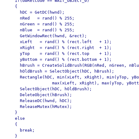
    if(dwRetCode == WAIT_OBJECT_0)

    {

      hDC = GetDC(hwnd);

      nRed   = rand() % 255;

      nGreen = rand() % 255;

      nBlue  = rand() % 255;

      GetWindowRect(hwnd, &rect);

      xLeft   = rand() % (rect.left   + 1);

      xRight  = rand() % (rect.right  + 1);

      yTop    = rand() % (rect.top    + 1);

      yBottom = rand() % (rect.bottom + 1);

      hBrush = CreateSolidBrush(RGB(nRed, nGreen, nBlu
      hOldBrush = SelectObject(hDC, hBrush);

      Rectangle(hDC, min(xLeft, xRight), min(yTop, yBo
                   max(xLeft, xRight), max(yTop, yBott
      SelectObject(hDC, hOldBrush);

      DeleteObject(hBrush);

      ReleaseDC(hwnd, hDC);

      ReleaseMutex(hMutex);

    }

    else

    {

      break;

    }
