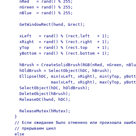
      nRed   = rand() % 255;

      nGreen = rand() % 255;

      nBlue  = rand() % 255;

      GetWindowRect(hwnd, &rect);

      xLeft   = rand() % (rect.left   + 1);

      xRight  = rand() % (rect.right  + 1);

      yTop    = rand() % (rect.top    + 1);

      yBottom = rand() % (rect.bottom + 1);

      hBrush = CreateSolidBrush(RGB(nRed, nGreen, nBlu
      hOldBrush = SelectObject(hDC, hBrush);

      Ellipse(hDC, min(xLeft, xRight), min(yTop, yBott
                   max(xLeft, xRight), max(yTop, yBott
      SelectObject(hDC, hOldBrush);

      DeleteObject(hBrush);

      ReleaseDC(hwnd, hDC);

      ReleaseMutex(hMutex);

    }

    // Если ожидание было отменено или произошла ошибк
    // прерываем цикл

    else
