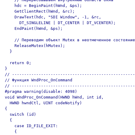
    hdc = BeginPaint(hWnd, &ps);

    GetClientRect(hWnd, &rc);

    DrawText(hdc, "SDI Window", -1, &rc,

      DT_SINGLELINE | DT_CENTER | DT_VCENTER);

    EndPaint(hWnd, &ps);

    // Переводим объект Mutex в неотмеченное состояние

    ReleaseMutex(hMutex);

  }

  return 0;

}

// ---------------------------------------------------
// Функция WndProc_OnCommand

// ---------------------------------------------------
#pragma warning(disable: 4098)

void WndProc_OnCommand(HWND hWnd, int id, 

  HWND hwndCtl, UINT codeNotify)

{

  switch (id)

  {

    case ID_FILE_EXIT:  

    {
