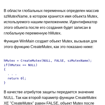
В области глобальных переменных определен массив
szMutexName, в котором хранится имя объекта Mutex,
используемого нашим приложением. Идентификатор
этого объекта после его создания будет записан в
глобальную переменную hMutex.
Функция WinMain создает объект Mutex, вызывая для
этого функцию CreateMutex, как это показано ниже:
hMutex = CreateMutex(NULL, FALSE, szMutexName);

if(hMutex == NULL)

{

  . . .

  return 0l;

В качестве атрибутов защиты передается значение
NULL. Так как второй параметр функции CreateMutex
XE "CreateMutex" равен FALSE, объект Mutex после