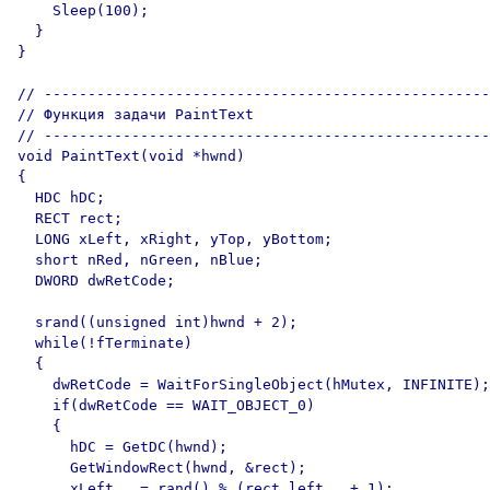
    Sleep(100);

  }

}

// ---------------------------------------------------
// Функция задачи PaintText

// ---------------------------------------------------
void PaintText(void *hwnd)

{

  HDC hDC;

  RECT rect;

  LONG xLeft, xRight, yTop, yBottom;

  short nRed, nGreen, nBlue;

  DWORD dwRetCode;

  srand((unsigned int)hwnd + 2);

  while(!fTerminate) 

  {

    dwRetCode = WaitForSingleObject(hMutex, INFINITE);

    if(dwRetCode == WAIT_OBJECT_0)

    {

      hDC = GetDC(hwnd);

      GetWindowRect(hwnd, &rect);

      xLeft   = rand() % (rect.left   + 1);
