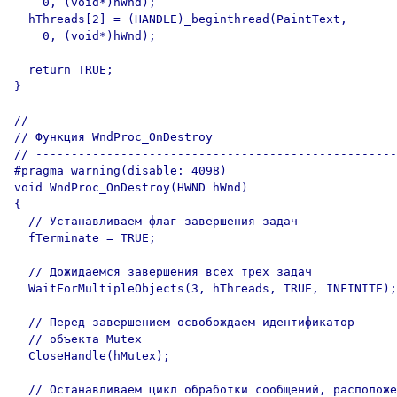
    0, (void*)hWnd);

  hThreads[2] = (HANDLE)_beginthread(PaintText, 

    0, (void*)hWnd);

  return TRUE;

}

// ---------------------------------------------------
// Функция WndProc_OnDestroy

// ---------------------------------------------------
#pragma warning(disable: 4098)

void WndProc_OnDestroy(HWND hWnd)

{

  // Устанавливаем флаг завершения задач

  fTerminate = TRUE;

  // Дожидаемся завершения всех трех задач

  WaitForMultipleObjects(3, hThreads, TRUE, INFINITE);

  // Перед завершением освобождаем идентификатор 

  // объекта Mutex

  CloseHandle(hMutex);

  // Останавливаем цикл обработки сообщений, расположе