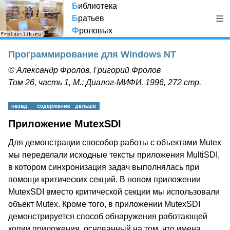
Б
иблиотека
Б
ратьев
Ф
роловых
Программирование для Windows NT
© Александр Фролов, Григорий Фролов
Том 26, часть 1, М.: Диалог-МИФИ, 1996, 272 стр.
Приложение MutexSDI
Для демонстрации способор работы с объектами Mutex
мы переделали исходные тексты приложения MultiSDI,
в котором синхронизация задач выполнялась при
помощи критических секций. В новом приложении
MutexSDI вместо критической секции мы использовали
объект Mutex. Кроме того, в приложении MutexSDI
демонстрируется способ обнаружения работающей
копии приложения, основанный на том, что имена