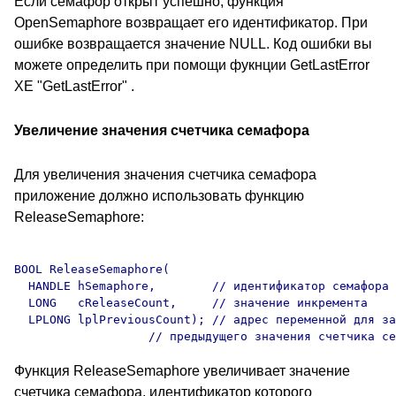
Если семафор открыт успешно, функция
OpenSemaphore возвращает его идентификатор. При
ошибке возвращается значение NULL. Код ошибки вы
можете определить при помощи фукнции GetLastError
XE "GetLastError" .
Увеличение значения счетчика семафора
Для увеличения значения счетчика семафора
приложение должно использовать функцию
ReleaseSemaphore:
BOOL ReleaseSemaphore(

  HANDLE hSemaphore,        // идентификатор семафора 

  LONG   cReleaseCount,     // значение инкремента 

  LPLONG lplPreviousCount); // адрес переменной для за
Функция ReleaseSemaphore увеличивает значение
счетчика семафора, идентификатор которого