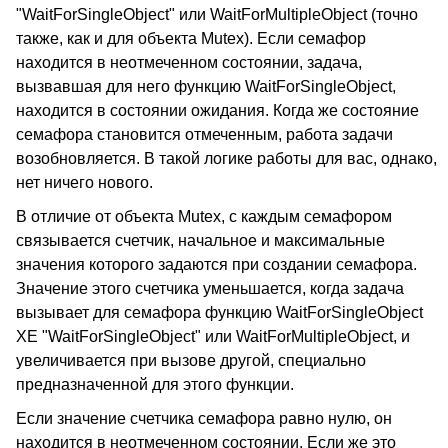
"WaitForSingleObject" или WaitForMultipleObject (точно
также, как и для объекта Mutex). Если семафор
находится в неотмеченном состоянии, задача,
вызвавшая для него функцию WaitForSingleObject,
находится в состоянии ожидания. Когда же состояние
семафора становится отмеченным, работа задачи
возобновляется. В такой логике работы для вас, однако,
нет ничего нового.
В отличие от объекта Mutex, с каждым семафором
связывается счетчик, начальное и максимальные
значения которого задаются при создании семафора.
Значение этого счетчика уменьшается, когда задача
вызывает для семафора функцию WaitForSingleObject
XE "WaitForSingleObject" или WaitForMultipleObject, и
увеличивается при вызове другой, специально
предназначенной для этого функции.
Если значение счетчика семафора равно нулю, он
находится в неотмеченном состоянии. Если же это