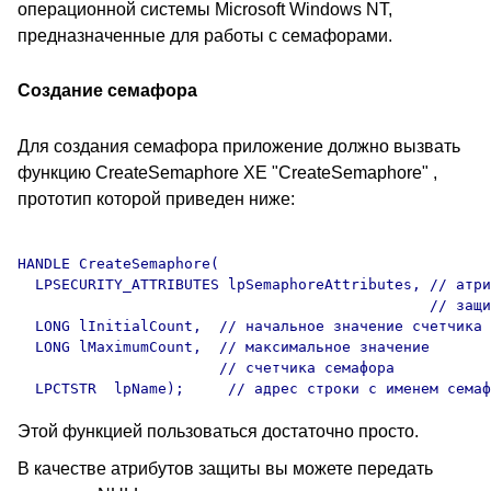
операционной системы Microsoft Windows NT,
предназначенные для работы с семафорами.
Создание семафора
Для создания семафора приложение должно вызвать
функцию CreateSemaphore XE "CreateSemaphore" ,
прототип которой приведен ниже:
HANDLE CreateSemaphore(

  LPSECURITY_ATTRIBUTES lpSemaphoreAttributes, // атри
                                               // защи
  LONG lInitialCount,  // начальное значение счетчика 
  LONG lMaximumCount,  // максимальное значение 

                       // счетчика семафора 

Этой функцией пользоваться достаточно просто.
В качестве атрибутов защиты вы можете передать