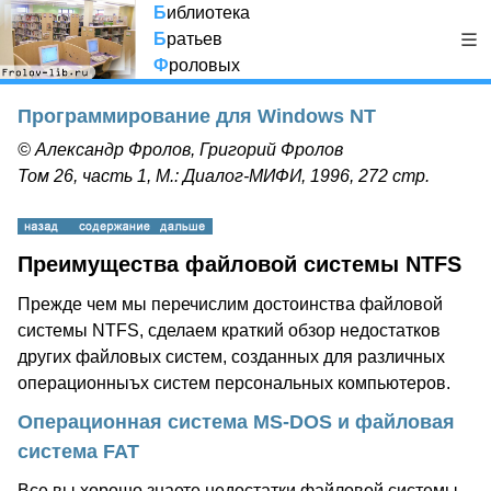
Б
иблиотека
Б
ратьев
Ф
роловых
Программирование для Windows NT
© Александр Фролов, Григорий Фролов
Том 26, часть 1, М.: Диалог-МИФИ, 1996, 272 стр.
Преимущества файловой системы NTFS
Прежде чем мы перечислим достоинства файловой
системы NTFS, сделаем краткий обзор недостатков
других файловых систем, созданных для различных
операционныъх систем персональных компьютеров.
Операционная система MS-DOS и файловая
система FAT
Все вы хорошо знаете недостатки файловой системы