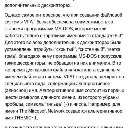
дополнительных дескрипторах.
Однако самое интересное, что при создании файловой
системы VFAT была обеспечена совместимость со
старыми программами MS-DOS, которые могли
работать только с короткими именами “в стандарте 8.3”.
Для этого во всех дополнительных дескрипторах были
установлены атрибуты “скрытый”, “системный”, “метка
тома”, благодаря чему программы MS-DOS пропускали
такие дескрипторы, не обращая на них внимания. В то
же время для каждого файла или каталога с длинным
именем файловая система VFAT создавала дескриптор
специального вида, содержащий альтернативное
(алиасное) имя. Альтернативное имя состоит из первых
шести символов длинного имени, из которого убраны
пробелы, символа “тильда” (~) и числа. Например, для
имени The Mircosoft Network создается альтернативное
имя THEMIC~1.
В результате пользователи могли работать с длинными