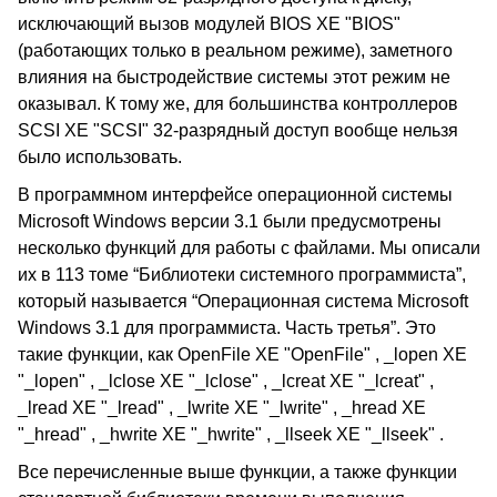
исключающий вызов модулей BIOS XE "BIOS"
(работающих только в реальном режиме), заметного
влияния на быстродействие системы этот режим не
оказывал. К тому же, для большинства контроллеров
SCSI XE "SCSI" 32-разрядный доступ вообще нельзя
было использовать.
В программном интерфейсе операционной системы
Microsoft Windows версии 3.1 были предусмотрены
несколько функций для работы с файлами. Мы описали
их в 113 томе “Библиотеки системного программиста”,
который называется “Операционная система Microsoft
Windows 3.1 для программиста. Часть третья”. Это
такие функции, как OpenFile XE "OpenFile" , _lopen XE
"_lopen" , _lclose XE "_lclose" , _lcreat XE "_lcreat" ,
_lread XE "_lread" , _lwrite XE "_lwrite" , _hread XE
"_hread" , _hwrite XE "_hwrite" , _llseek XE "_llseek" .
Все перечисленные выше функции, а также функции