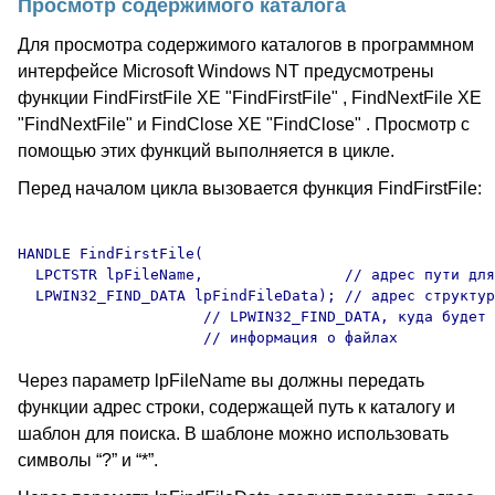
Просмотр содержимого каталога
Для просмотра содержимого каталогов в программном
интерфейсе Microsoft Windows NT предусмотрены
функции FindFirstFile XE "FindFirstFile" , FindNextFile XE
"FindNextFile" и FindClose XE "FindClose" . Просмотр с
помощью этих функций выполняется в цикле.
Перед началом цикла вызовается функция FindFirstFile:
HANDLE FindFirstFile(

  LPCTSTR lpFileName,                // адрес пути для
  LPWIN32_FIND_DATA lpFindFileData); // адрес структур
                     // LPWIN32_FIND_DATA, куда будет 
Через параметр lpFileName вы должны передать
функции адрес строки, содержащей путь к каталогу и
шаблон для поиска. В шаблоне можно использовать
символы “?” и “*”.