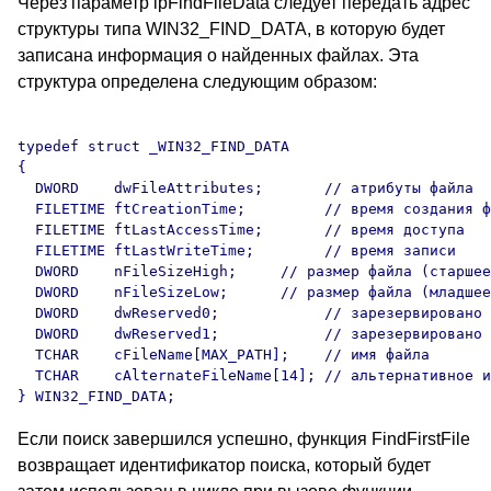
Через параметр lpFindFileData следует передать адрес
структуры типа WIN32_FIND_DATA, в которую будет
записана информация о найденных файлах. Эта
структура определена следующим образом:
typedef struct _WIN32_FIND_DATA 

{

  DWORD    dwFileAttributes;       // атрибуты файла

  FILETIME ftCreationTime;         // время создания ф
  FILETIME ftLastAccessTime;       // время доступа

  FILETIME ftLastWriteTime;        // время записи

  DWORD    nFileSizeHigh;     // размер файла (старшее
  DWORD    nFileSizeLow;      // размер файла (младшее
  DWORD    dwReserved0;            // зарезервировано

  DWORD    dwReserved1;            // зарезервировано

  TCHAR    cFileName[MAX_PATH];    // имя файла

  TCHAR    cAlternateFileName[14]; // альтернативное и
Если поиск завершился успешно, функция FindFirstFile
возвращает идентификатор поиска, который будет