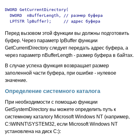
DWORD GetCurrentDirectory(

  DWORD  nBufferLength, // размер буфера 

Перед вызовом этой функции вы должны подготовить
буфер. Через параметр lpBuffer функции
GetCurrentDirectory следует передать адрес буфера, а
через параметр nBufferLength - размер буфера в байтах.
В случае успеха функция возвращает размер
заполенной части буфера, при ошибке - нулевое
значение.
Определение системного каталога
При необходимости с помощью функции
GetSystemDirectory вы можете определить путь к
системному каталогу Microsoft Windows NT (например,
C:\WINNT\SYSTEM32, если Microsoft Windows NT
установлена на диск C:):