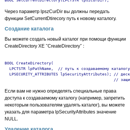
Через параметр lpszCurDir вы должны передать
функции SetCurrentDtirecory путь к новому каталогу.
Создание каталога
Вы можете создать новый каталог при помощи функции
CreateDirectory XE "CreateDirectory" :
BOOL CreateDirectory(

  LPCTSTR lpPathName,  // путь к создаваемому каталогу

  LPSECURITY_ATTRIBUTES lpSecurityAttributes); // деск
Если вам не нужно определять специальные права
доступа к создаваемому каталогу (например, запретить
некоторым пользователям удалять каталог), вы можете
указать для параметра lpSecurityAttributes значение
NULL.
Удаление каталога