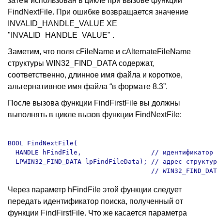
затем использован в цикле при вызове функции
FindNextFile. При ошибке возвращается значение
INVALID_HANDLE_VALUE XE
"INVALID_HANDLE_VALUE" .
Заметим, что поля cFileName и cAlternateFileName
структуры WIN32_FIND_DATA содержат,
соответственно, длинное имя файла и короткое,
альтернативное имя файла “в формате 8.3”.
После вызова функции FindFirstFile вы должны
выполнять в цикле вызов функции FindNextFile:
BOOL FindNextFile(

  HANDLE hFindFile,                  // идентификатор 
  LPWIN32_FIND_DATA lpFindFileData); // адрес структур
Через параметр hFindFile этой функции следует
передать идентификатор поиска, полученный от
функции FindFirstFile. Что же касается параметра