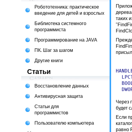
Прилож
Робототехника: практическое
дерева
введение для детей и взрослых
таких 
Библиотека системного
"FindFi
программиста
FindClo
Программирование на JAVA
Прежде
FindFir
ПК. Шаг за шагом
присыл
Другие книги
Статьи
HANDL
  LPC
  BOO
Восстановление данных
Антивирусная защита
Через 
Статьи для
будет 
программистов
Если п
Пользователю компьютера
каталог
равно 