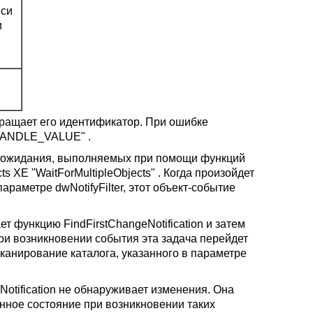
иси
и
звращает его идентификатор. При ошибке
HANDLE_VALUE" .
х ожидания, выполняемых при помощи функций
ts XE "WaitForMultipleObjects" . Когда произойдет
параметре dwNotifyFilter, этот объект-событие
т функцию FindFirstChangeNotification и затем
ри возникновении события эта задача перейдет
сканирование каталога, указанного в параметре
Notification не обнаруживает изменения. Она
енное состояние при возникновении таких