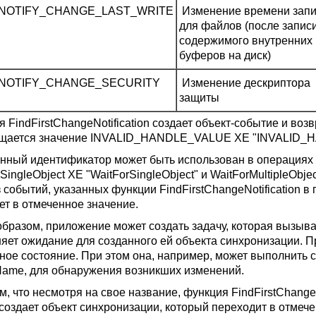
_NOTIFY_CHANGE_LAST_WRITE
Изменение времени зап
для файлов (после запис
содержимого внутренних
буферов на диск)
_NOTIFY_CHANGE_SECURITY
Изменение дескриптора
защиты
я FindFirstChangeNotification создает объект-событие и во
щается значение INVALID_HANDLE_VALUE XE "INVALID_
нный идентификатор может быть использован в операция
SingleObject XE "WaitForSingleObject" и WaitForMultipleObjec
 событий, указанных функции FindFirstChangeNotification в 
ет в отмеченное значение.
образом, приложение может создать задачу, которая вызывае
яет ожидание для созданного ей объекта синхронизации. П
вное состояние. При этом она, например, может выполнить 
Name, для обнаружения возникших изменений.
м, что несмотря на свое название, функция FindFirstChange
 создает объект синхронизации, который переходит в отмеч