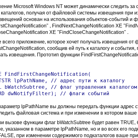
ение Microsoft Windows NT может динамически следить за
 каталогов, получая от файловой системы извещения при 
извещений основан на использования объектов-событий и фу
rstChangeNotification" , FindNextChangeNotification XE "FindN
seChangeNotification XE "FindCloseChangeNotification" .
 всего приложение, которое хочет получать извещения от
stChangeNotification, сообщив ей путь к каталогу и событи
ать извещения. Прототип функции FindFirstChangeNotificat
E FindFirstChangeNotification(

TSTR lpPathName, // адрес пути к каталогу 

L bWatchSubtree, // флаг управления каталогом 
параметр lpPathName вы должны передать функции адрес стр
следить файловая система и при изменении в котором ваше
ри вызове функции флаг bWatchSubtree будет равен TRUE, 
е, указанном в параметре lpPathName, но и во всех его под
FALSE, при изменении содержимого подкаталогов ваше при