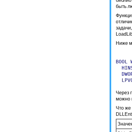
библио
быть л
Функци
отличи
задачи
LoadLib
Ниже м
BOOL 
  HIN
  DWO
Через 
можно 
Что же
DLLEnt
Значе