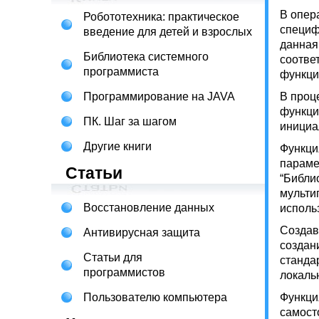
В опер
Робототехника: практическое
специф
введение для детей и взрослых
данная
Библиотека системного
соотве
программиста
функци
Программирование на JAVA
В проц
функци
ПК. Шаг за шагом
инициа
Другие книги
Функци
параме
Статьи
“Библи
мульти
Восстановление данных
исполь
Создав
Антивирусная защита
создан
Статьи для
станда
программистов
локаль
Пользователю компьютера
Функци
самост