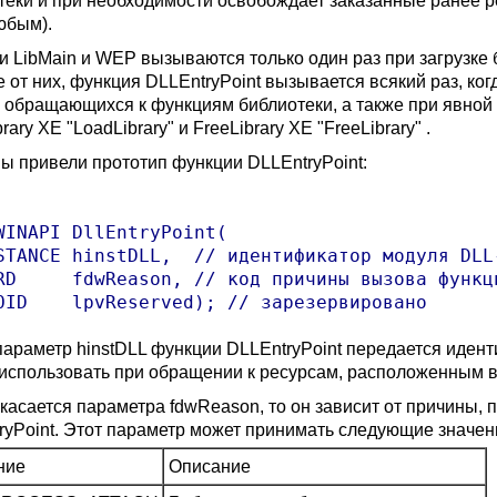
теки и при необходимости освобождает заказанные ранее 
юбым).
и LibMain и WEP вызываются только один раз при загрузке б
е от них, функция DLLEntryPoint вызывается всякий раз, к
, обращающихся к функциям библиотеки, а также при явной 
rary XE "LoadLibrary" и FreeLibrary XE "FreeLibrary" .
ы привели прототип функции DLLEntryPoint:
WINAPI DllEntryPoint(

STANCE hinstDLL,  // идентификатор модуля DLL-
RD     fdwReason, // код причины вызова функци
параметр hinstDLL функции DLLEntryPoint передается иден
использовать при обращении к ресурсам, расположенным в
 касается параметра fdwReason, то он зависит от причины,
ryPoint. Этот параметр может принимать следующие значен
ние
Описание