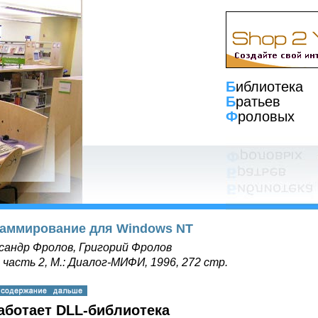
Б
иблиотека
Б
ратьев
Ф
роловых
аммирование для Windows NT
сандр Фролов, Григорий Фролов
 часть 2, М.: Диалог-МИФИ, 1996, 272 стр.
аботает DLL-библиотека