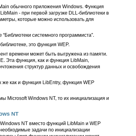
Main обычного приложения Windows. Функция
ibMain - при первой загрузке DLL-библиотеки в
раметры, которые можно использовать для
е “Библиотеки системного программиста”.
-библиотеке, это функция WEP.
мент времени может быть выгружена из памяти.
 Эта функция, как и функция LibMain,
ничтожения структур данных и освобождения
 же как и функция LibEntry, функция WEP
ы Microsoft Windows NT, то их инициализация и
dows NT
t Windows NT вместо функций LibMain и WEP
е необходимые задачи по инициализации