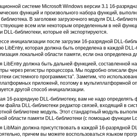
ационной системе Microsoft Windows версии 3.1 16-разрядн
ических функций и произвольного набора функций, выполн
 библиотека. В заголовке загрузочного модуля DLL-библиот
тствующие всем или некоторым определенным в ней функци
и DLL-библиотеки, которые ей экспортируются.
ессе инициализации после загрузки 16-разрядной DLL-библ
ю LibEntry, которая должна быть определена в каждой DLL-
лизация локальной области памяти, если она определена д
я LibEntry должна быть дальней функцией, составленной на 
тры через регистры процессора. Мы подробно описали функ
отеки системного программиста”. Заметим, что использован
платформных приложенй, поэтому в мультиплатформной оп
зуется другой способ инициализации.
ая 16-разрядную DLL-библиотеку, вам не надо определять фу
ии файла DLL-библиотеки редактор связей, входящий в сис
ртной библиотеке модуль. Этот стандартный модуль выпол
ной области памяти DLL-библиотеки (с помощью функции Loc
я LibMain должна присутствовать в каждой 16-разрядной D
оятельно, причем вы можете воспользоваться языком прог