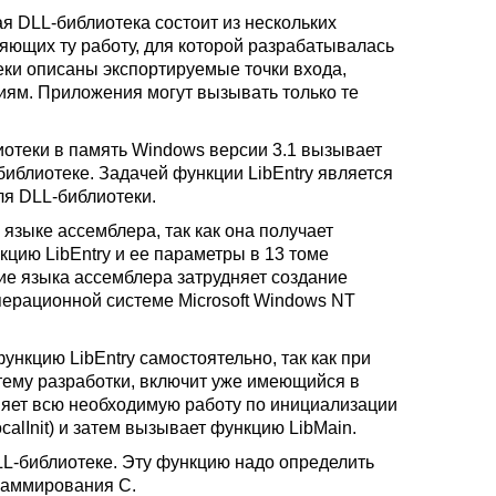
ая DLL-библиотека состоит из нескольких
яющих ту работу, для которой разрабатывалась
еки описаны экспортируемые точки входа,
ям. Приложения могут вызывать только те
иотеки в память Windows версии 3.1 вызывает
библиотеке. Задачей функции LibEntry является
ля DLL-библиотеки.
языке ассемблера, так как она получает
цию LibEntry и ее параметры в 13 томе
ие языка ассемблера затрудняет создание
ерационной системе Microsoft Windows NT
нкцию LibEntry самостоятельно, так как при
тему разработки, включит уже имеющийся в
няет всю необходимую работу по инициализации
alInit) и затем вызывает функцию LibMain.
LL-библиотеке. Эту функцию надо определить
раммирования С.