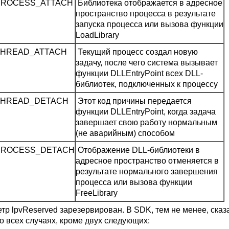
PROCESS_ATTACH
Библиотека отображается в адресное
пространство процесса в результате
запуска процесса или вызова функции
LoadLibrary
THREAD_ATTACH
Текущий процесс создал новую
задачу, после чего система вызывает
функции DLLEntryPoint всех DLL-
библиотек, подключенных к процессу
THREAD_DETACH
Этот код причины передается
функции DLLEntryPoint, когда задача
завершает свою работу нормальным
(не аварийным) способом
PROCESS_DETACH
Отображение DLL‑библиотеки в
адресное пространство отменяется в
результате нормального завершения
процесса или вызова функции
FreeLibrary
тр lpvReserved зарезервирован. В SDK, тем не менее, сказ
о всех случаях, кроме двух следующих: