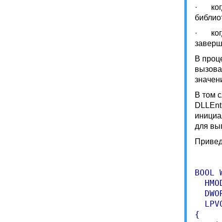
· когд
библио
· когд
заверш
В проц
вызова
значен
В том 
DLLEnt
инициа
для вы
Привед
BOOL 
  HMO
  DWO
  LPV
{
