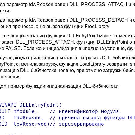
а параметр fdwReason равен DLL_PROCESS_ATTACH и испо
теки;
а параметр fdwReason равен DLL_PROCESS_DETACH и фун
ения процесса, а не вызова функции FreeLibrary
ессе инициализации функция DLLEntryPoint может отменить 
 равен DLL_PROCESS_ATTACH, функция DLLEntryPoint отме
ие FALSE. Если же инициализация выполнена успешно, фу
случае, когда приложение пыталось загрузить DLL-библиотек
ryPoint отменила загрузку, функция LoadLibrary возвратит
лизацию DLL-библиотеки неявно, при отмене загрузки библ
полнения.
ем пример функции инициализации DLL-библиотеки:
WINAPI DLLEntryPoint(

DULE hModule,    // идентификатор модуля

RD   fdwReason,  // причина вызова функции DLL
OID  lpvReserved)// зарезервировано
