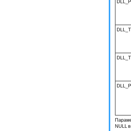
DLL_
DLL_
DLL_
DLL_
Параме
NULL в