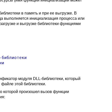
ресурсы (имя функции инициализации может
иблиотеки в память и при ее выгрузке. В
огда выполняется инициализация процесса или
загрузке и выгрузке библиотеки функциями
библиотеки 

и 

тификатор модуля DLL-библиотеки, который
 файле этой библиотеки.
 по которой произошел вызов функции
ия: