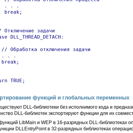
  . . .

  break;

/ Отключение задачи

ase DLL_THREAD_DETACH:

 // Обработка отключения задачи

. . .

 break;

urn TRUE;

ртирование функций и глобальных переменных
уществуют DLL-библиотеки без исполнимого кода и предна
нство DLL-библиотек экспортируют функции для их совмес
функций LibMain и WEP в 16-разрядных DLL-библиотеках о
функции DLLEntryPoint в 32-разрядных библиотеках операцио