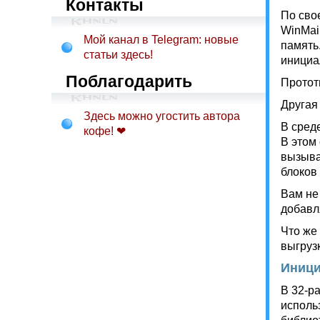
Контакты
По сво
WinMai
Мой канал в Telegram: новые
память
статьи здесь!
инициа
Поблагодарить
Протот
Другая
Здесь можно угостить автора
В сред
кофе! ❤
В этом
вызыва
блоков
Вам не
добавл
Что же
выгруз
Иници
В 32-р
исполь