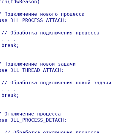
tch(fdwReason)

/ Подключение нового процесса

ase DLL_PROCESS_ATTACH:

 // Обработка подключения процесса

. . .

 break;

/ Подключение новой задачи

ase DLL_THREAD_ATTACH:

 // Обработка подключения новой задачи

. . .

 break;

/ Отключение процесса

ase DLL_PROCESS_DETACH:

  // Обработка отключения процесса
