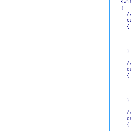
  swi
  {

    /
    c
    {

     
      
     
    }

    /
    c
    {

     
      
     
    }

    /
    c
    {

     