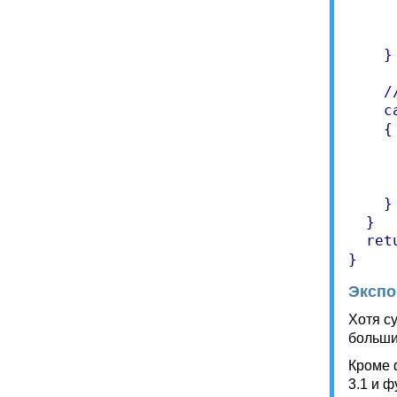
     
     
    }

    /
    c
    {

     
      
     
    }

  }

  ret
Экспо
Хотя с
больши
Кроме 
3.1 и 