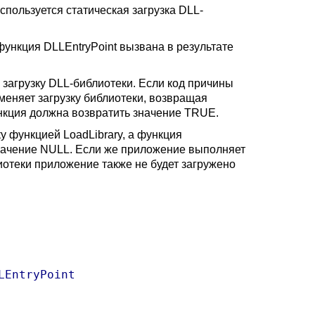
льзуется статическая загрузка DLL-
кция DLLEntryPoint вызвана в результате
загрузку DLL-библиотеки. Если код причины
няет загрузку библиотеки, возвращая
нкция должна возвратить значение TRUE.
у функцией LoadLibrary, а функция
 значение NULL. Если же приложение выполняет
иотеки приложение также не будет загружено
EntryPoint
