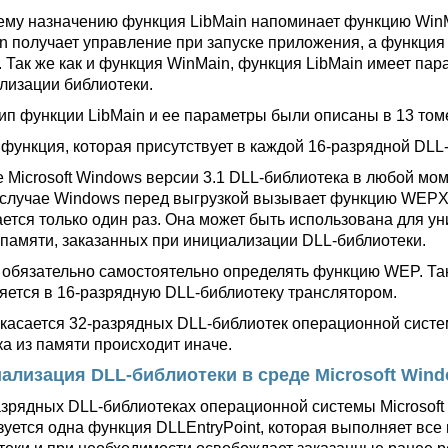
ему назначению функция LibMain напоминает функцию Win
n получает управление при запуске приложения, а функция L
. Так же как и функция WinMain, функция LibMain имеет па
лизации библиотеки.
ип функции LibMain и ее параметры были описаны в 13 том
 функция, которая присутствует в каждой 16-разрядной DLL
е Microsoft Windows версии 3.1 DLL-библиотека в любой мо
 случае Windows перед выгрузкой вызывает функцию WEPXE.
ется только один раз. Она может быть использована для у
 памяти, заказанных при инициализации DLL-библиотеки.
 обязательно самостоятельно определять функцию WEP. Так
яется в 16-разрядную DLL-библиотеку транслятором.
 касается 32-разрядных DLL-библиотек операционной систем
ка из памяти происходит иначе.
ализация DLL-библиотеки в среде Microsoft Win
азрядных DLL-библиотеках операционной системы Microsof
зуется одна функция DLLEntryPoint, которая выполняет вс