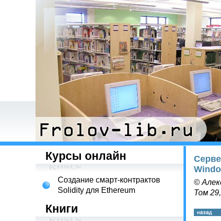
Курсы онлайн
Серве
Wind
Создание смарт-контрактов
© Алек
Solidity для Ethereum
Том 29
Книги