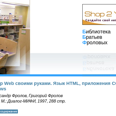
Б
иблиотека
Б
ратьев
Ф
роловых
р Web своими руками. Язык HTML, приложения CG
ows
сандр Фролов, Григорий Фролов
, М.: Диалог-МИФИ, 1997, 288 стр.