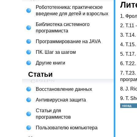
Лит
Робототехника: практическое
введение для детей и взрослых
1. Фро
Библиотека системного
2. Т.11
программиста
3. Т.14
Программирование на JAVA
4. Т.1
ПК. Шаг за шагом
5. Т.1
Другие книги
6. Т.2
Статьи
7. Т.23
програ
8. J. R
Восстановление данных
9. T. S
Антивирусная защита
Статьи для
программистов
Пользователю компьютера