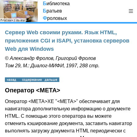
Б
иблиотека
Б
ратьев
Ф
роловых
Сервер Web своими руками. Язык HTML,
приложения CGI и ISAPI, установка серверов
Web для Windows
© Александр Фролов, Григорий Фролов
Том 29, М.: Диалог-МИФИ, 1997, 288 стр.
Оператор <META>
Оператор <META>XE "<META>" обеспечивает для
навигатора дополнительную информацию о документе
HTML. С помощью этого оператора вы можете
отменить кэширование документа, заставить навигатор
выполнять загрузку документа HTML периодически с