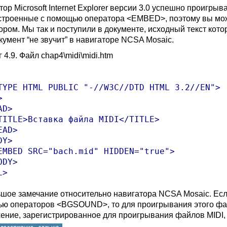
тор Microsoft Internet Explorer версии 3.0 успешно проиг
встроенные с помощью оператора <EMBED>, поэтому вы мож
ором. Мы так и поступили в документе, исходный текст кото
кумент “не звучит” в навигаторе NCSA Mosaic.
 4.9. Файл chap4\midi\midi.htm
TYPE HTML PUBLIC "-//W3C//DTD HTML 3.2//EN">



D>

TITLE>Вставка файла MIDI</TITLE>

AD>

Y>

EMBED SRC="bach.mid" HIDDEN="true">

DY>

шое замечание относительно навигатора NCSA Mosaic. Есл
ю операторов <BGSOUND>, то для проигрывания этого фа
ение, зарегистрированное для проигрывания файлов MIDI, 