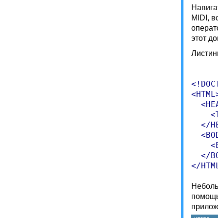
Навига
MIDI, 
операт
этот до
Листинг
<!DOC
<HTML>
  <HEA
    <
  </HE
  <BOD
    <
  </BO
Неболь
помощь
прилож