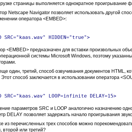
грузке страницы выполняется однократное проигрывание ф
тор Netscape Navigator позволяет использовать другой спо
менении оператора <EMBED>:
ор <EMBED> предназначен для вставки произвольных объек
операционной системы Microsoft Windows, поэтому указанн
торами.
 еще один, третий, способ озвучивания документов HTML, к
. Этот способ заключается в использовании оператора <S
ение параметров SRC и LOOP аналогично назначению од
тр DELAY позволяет задержать начало проигрывания звуко
же из перечисленных трех способов можно порекомендовать
, второй или третий?