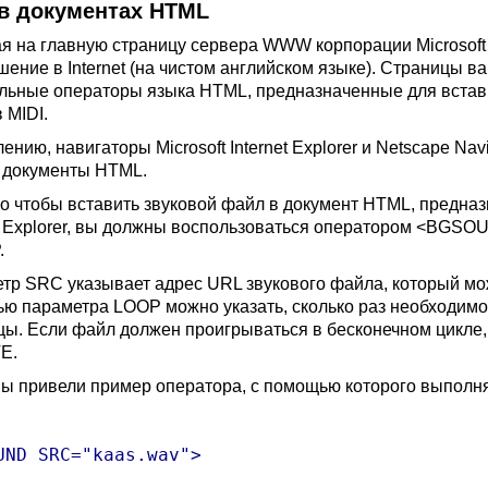
 в документах HTML
я на главную страницу сервера WWW корпорации Microsoft 
шение в Internet (на чистом английском языке). Страницы в
льные операторы языка HTML, предназначенные для встав
 MIDI.
ению, навигаторы Microsoft Internet Explorer и Netscape Na
в документы HTML.
го чтобы вставить звуковой файл в документ HTML, предназ
et Explorer, вы должны воспользоваться оператором <BGSO
.
тр SRC указывает адрес URL звукового файла, который мож
ю параметра LOOP можно указать, сколько раз необходимо 
цы. Если файл должен проигрываться в бесконечном цикле
TE.
ы привели пример оператора, с помощью которого выполн