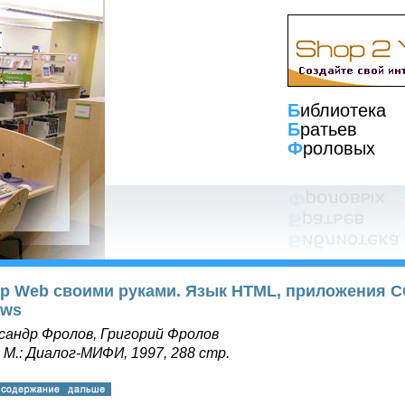
Б
иблиотека
Б
ратьев
Ф
роловых
р Web своими руками. Язык HTML, приложения CG
ows
сандр Фролов, Григорий Фролов
, М.: Диалог-МИФИ, 1997, 288 стр.