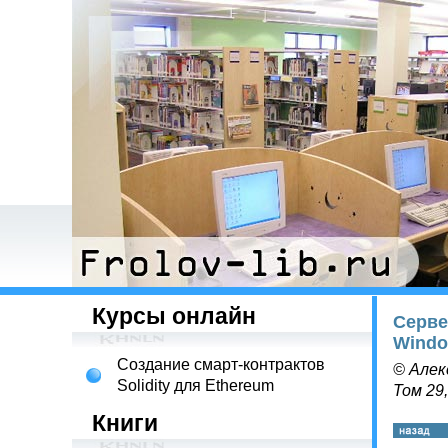
Курсы онлайн
Серве
Wind
Создание смарт-контрактов
© Алек
Solidity для Ethereum
Том 29
Книги