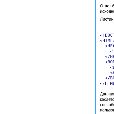
Ответ б
исходны
Листин
<!DOC
<HTML>
  <HEA
    <
  </HE
  <BOD
    <
    <
  </BO
Данная 
касаетс
способ
пользо