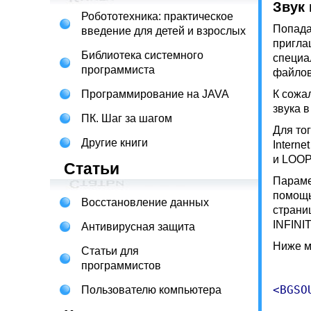
Звук
Робототехника: практическое
Попада
введение для детей и взрослых
пригла
Библиотека системного
специа
программиста
файлов
Программирование на JAVA
К сожал
звука 
ПК. Шаг за шагом
Для то
Другие книги
Intern
и LOOP
Статьи
Параме
помощь
Восстановление данных
страни
INFINI
Антивирусная защита
Ниже м
Статьи для
программистов
Пользователю компьютера