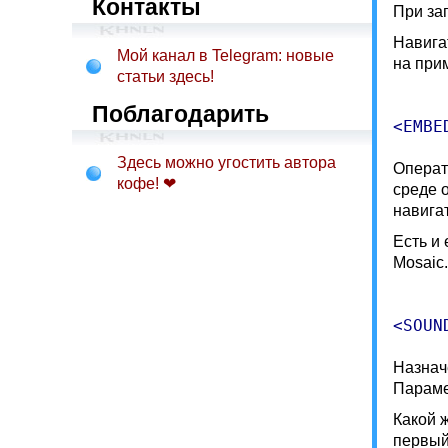
Контакты
При за
Навига
Мой канал в Telegram: новые
на при
статьи здесь!
Поблагодарить
Здесь можно угостить автора
Операт
кофе! ❤
среде 
навига
Есть и
Mosaic
Назнач
Параме
Какой 
первый