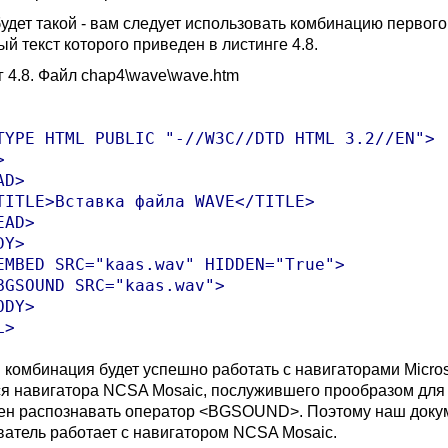
удет такой - вам следует использовать комбинацию первого 
й текст которого приведен в листинге 4.8.
г 4.8. Файл chap4\wave\wave.htm
TYPE HTML PUBLIC "-//W3C//DTD HTML 3.2//EN">



D>

TITLE>Вставка файла WAVE</TITLE>

AD>

Y>

EMBED SRC="kaas.wav" HIDDEN="True">

BGSOUND SRC="kaas.wav">

DY>

комбинация будет успешно работать с навигаторами Microsoft
я навигатора NCSA Mosaic, послужившего прообразом для нав
ен распознавать оператор <BGSOUND>. Поэтому наш докумен
ватель работает с навигатором NCSA Mosaic.