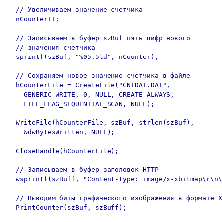
  // Увеличиваем значение счетчика

  nCounter++;

  // Записываем в буфер szBuf пять цифр нового

  // значения счетчика

  sprintf(szBuf, "%05.5ld", nCounter);

  // Сохраняем новое значение счетчика в файле

  hCounterFile = CreateFile("CNTDAT.DAT", 

    GENERIC_WRITE, 0, NULL, CREATE_ALWAYS,

    FILE_FLAG_SEQUENTIAL_SCAN, NULL);

  WriteFile(hCounterFile, szBuf, strlen(szBuf),

    &dwBytesWritten, NULL);

  CloseHandle(hCounterFile);

  // Записываем в буфер заголовок HTTP

  wsprintf(szBuff, "Content-type: image/x-xbitmap\r\n\
  // Выводим биты графического изображения в формате X
  PrintCounter(szBuf, szBuff);
