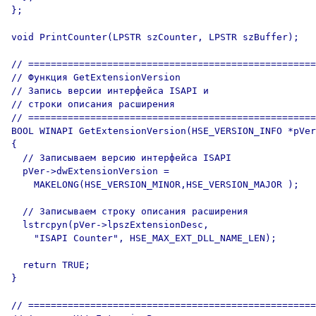
};

void PrintCounter(LPSTR szCounter, LPSTR szBuffer);

// ===================================================
// Функция GetExtensionVersion

// Запись версии интерфейса ISAPI и

// строки описания расширения

// ===================================================
BOOL WINAPI GetExtensionVersion(HSE_VERSION_INFO *pVer
{

  // Записываем версию интерфейса ISAPI

  pVer->dwExtensionVersion = 

    MAKELONG(HSE_VERSION_MINOR,HSE_VERSION_MAJOR );

  // Записываем строку описания расширения

  lstrcpyn(pVer->lpszExtensionDesc,

    "ISAPI Counter", HSE_MAX_EXT_DLL_NAME_LEN);

  return TRUE;

}

// ===================================================