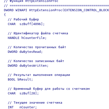
// Функция HttpExtensionProc

// ===================================================
DWORD WINAPI HttpExtensionProc(EXTENSION_CONTROL_BLOCK
{

  // Рабочий буфер

  CHAR  szBuff[4096];

  // Идентификатор файла счетчика

  HANDLE hCounterFile;

  // Количество прочитанных байт

  DWORD dwBytesRead;

  // Количество записанных байт

  DWORD dwBytesWritten;

  // Результат выполнения операции

  BOOL bResult;

  // Временный буфер для работы со счетчиком

  CHAR  szBuf[20];

  // Текущее значение счетчика

  INT   nCounter;
