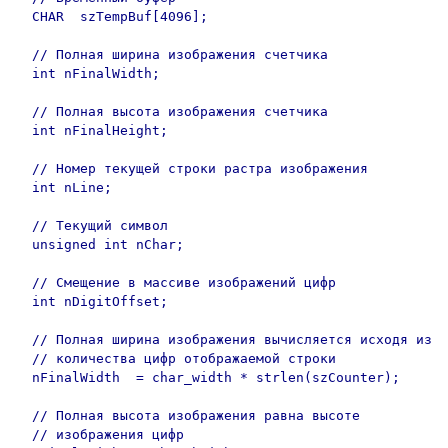
  CHAR  szTempBuf[4096];

  // Полная ширина изображения счетчика

  int nFinalWidth;

  // Полная высота изображения счетчика

  int nFinalHeight;

  // Номер текущей строки растра изображения

  int nLine;

  // Текущий символ

  unsigned int nChar;

  // Смещение в массиве изображений цифр

  int nDigitOffset;

  // Полная ширина изображения вычисляется исходя из

  // количества цифр отображаемой строки

  nFinalWidth  = char_width * strlen(szCounter);

  // Полная высота изображения равна высоте 

  // изображения цифр
