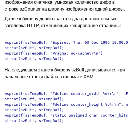
изображения счетчика, умножая количество цифр в
строке szCounter на ширину изображения одной цифры.
Далее к буферу дописываются два дополнительных
заголовка HTTP, отменяющих кэширование страницы:
wsprintf(szTempBuf, "Expires: Thu, 03 Dec 1996 10:00:0
strcat(szBuff, szTempBuf);

wsprintf(szTempBuf, "Pragma: no-cache\r\n");

На следующем этапе к буферу szBuff дописываются три
начальные строки файла в формате XBM:
wsprintf(szTempBuf, "#define counter_width %d\r\n", nF
strcat(szBuff, szTempBuf);

wsprintf(szTempBuf, "#define counter_height %d\r\n", n
strcat(szBuff, szTempBuf);

wsprintf(szTempBuf, "static unsigned char counter_bits