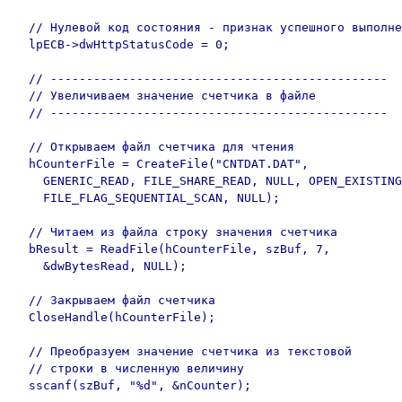
  // Нулевой код состояния - признак успешного выполне
  lpECB->dwHttpStatusCode = 0;

  // -----------------------------------------------

  // Увеличиваем значение счетчика в файле

  // -----------------------------------------------

  // Открываем файл счетчика для чтения

  hCounterFile = CreateFile("CNTDAT.DAT", 

    GENERIC_READ, FILE_SHARE_READ, NULL, OPEN_EXISTING
    FILE_FLAG_SEQUENTIAL_SCAN, NULL);

  // Читаем из файла строку значения счетчика

  bResult = ReadFile(hCounterFile, szBuf, 7, 

    &dwBytesRead, NULL);

  // Закрываем файл счетчика

  CloseHandle(hCounterFile);

  // Преобразуем значение счетчика из текстовой

  // строки в численную величину

  sscanf(szBuf, "%d", &nCounter);
