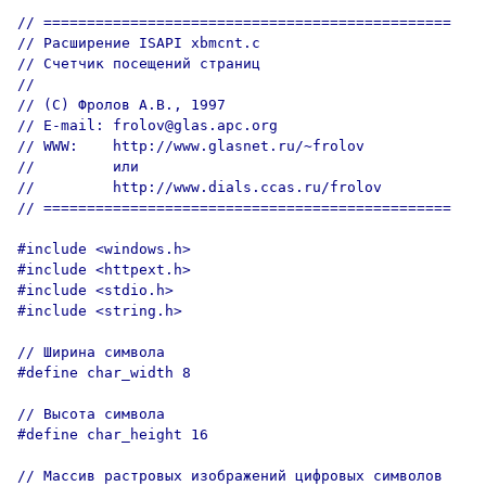
// ===============================================

// Расширение ISAPI xbmcnt.c

// Счетчик посещений страниц

//

// (C) Фролов А.В., 1997

// E-mail: frolov@glas.apc.org

// WWW:    http://www.glasnet.ru/~frolov

//         или

//         http://www.dials.ccas.ru/frolov

// ===============================================

#include <windows.h>

#include <httpext.h>

#include <stdio.h>

#include <string.h>

// Ширина символа

#define char_width 8

// Высота символа

#define char_height 16

// Массив растровых изображений цифровых символов
