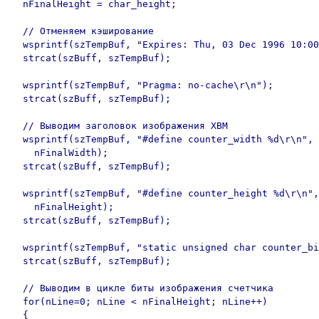
  nFinalHeight = char_height;

  // Отменяем кэширование

  wsprintf(szTempBuf, "Expires: Thu, 03 Dec 1996 10:00
  strcat(szBuff, szTempBuf);

  wsprintf(szTempBuf, "Pragma: no-cache\r\n");

  strcat(szBuff, szTempBuf);

  // Выводим заголовок изображения XBM

  wsprintf(szTempBuf, "#define counter_width %d\r\n",

    nFinalWidth);

  strcat(szBuff, szTempBuf);

  wsprintf(szTempBuf, "#define counter_height %d\r\n",
    nFinalHeight);

  strcat(szBuff, szTempBuf);

  wsprintf(szTempBuf, "static unsigned char counter_bi
  strcat(szBuff, szTempBuf);

  // Выводим в цикле биты изображения счетчика

  for(nLine=0; nLine < nFinalHeight; nLine++)

  {
