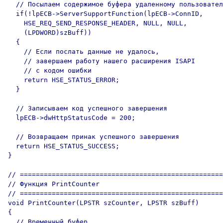
  // Посылаем содержимое буфера удаленному пользовател
  if(!lpECB->ServerSupportFunction(lpECB->ConnID,

    HSE_REQ_SEND_RESPONSE_HEADER, NULL, NULL, 

    (LPDWORD)szBuff))

  {

    // Если послать данные не удалось, 

    // завершаем работу нашего расширения ISAPI 

    // с кодом ошибки

    return HSE_STATUS_ERROR;

  }

  // Записываем код успешного завершения

  lpECB->dwHttpStatusCode = 200;

  // Возвращаем принак успешного завершения  

  return HSE_STATUS_SUCCESS;

}

// ===================================================
// Функция PrintCounter

// ===================================================
void PrintCounter(LPSTR szCounter, LPSTR szBuff)

{

  // Временный буфер
