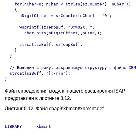
    for(nChar=0; nChar < strlen(szCounter); nChar++)

    {

      nDigitOffset = szCounter[nChar] - '0';

      wsprintf(szTempBuf, "0x%02X, ", 

        char_bits[nDigitOffset][nLine]);

      strcat(szBuff, szTempBuf);

    }

  }

  // Выводим строку, закрывающую структуру в файле XBM

  strcat(szBuff, "};\r\n");

Файл определения модуля нашего расширения ISAPI
представлен в листинге 8.12.
Листинг 8.12. Файл chap8\xbmcnt\xbmcnt.def
LIBRARY	     xbmcnt
