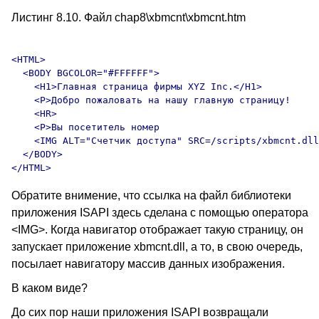
Листинг 8.10. Файл chap8\xbmcnt\xbmcnt.htm
<HTML>

  <BODY BGCOLOR="#FFFFFF">

    <H1>Главная страница фирмы XYZ Inc.</H1>

    <P>Добро пожаловать на нашу главную страницу!

    <HR>

    <P>Вы посетитель номер 

    <IMG ALT="Счетчик доступа" SRC=/scripts/xbmcnt.dll
  </BODY>

Обратите внимение, что ссылка на файл библиотеки
приложения ISAPI здесь сделана с помощью оператора
<IMG>. Когда навигатор отображает такую страницу, он
запускает приложение xbmcnt.dll, а то, в свою очередь,
посылает навигатору массив данных изображения.
В каком виде?
До сих пор наши приложения ISAPI возвращали