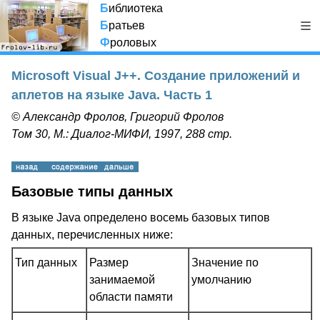
Б
иблиотека
Б
ратьев
Ф
роловых
Microsoft Visual J++. Создание приложений и
аплетов на языке Java. Часть 1
© Александр Фролов, Григорий Фролов
Том 30, М.: Диалог-МИФИ, 1997, 288 стр.
Базовые типы данных
В языке Java определено восемь базовых типов
данных, перечисленных ниже:
Тип данных
Размер
Значение по
занимаемой
умолчанию
области памяти