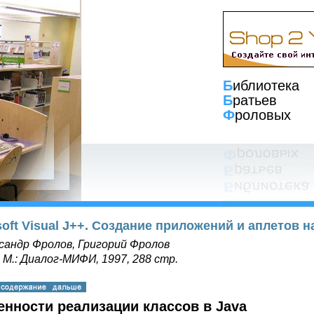
Б
иблиотека
Б
ратьев
Ф
роловых
soft Visual J++. Создание приложений и аплетов н
сандр Фролов, Григорий Фролов
, М.: Диалог-МИФИ, 1997, 288 стр.
нности реализации классов в Java