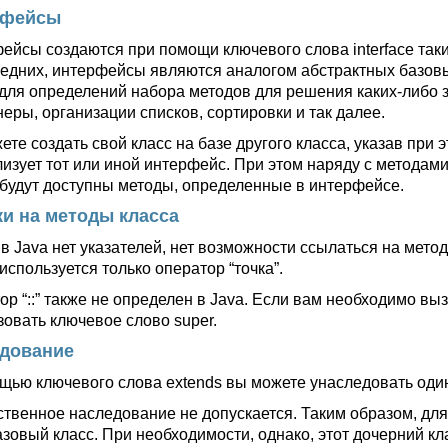
рфейсы
ейсы создаются при помощи ключевого слова interface таки
ледних, интерфейсы являются аналогом абстрактных базов
 для определений набора методов для решения каких-либо 
еры, организации списков, сортировки и так далее.
те создать свой класс на базе другого класса, указав при 
лизует тот или иной интерфейс. При этом наряду с методам
 будут доступны методы, определенные в интерфейсе.
и на методы класса
к в Java нет указателей, нет возможности ссылаться на мет
используется только оператор “точка”.
р “::” также не определен в Java. Если вам необходимо выз
зовать ключевое слово super.
дование
щью ключевого слова extends вы можете унаследовать один к
твенное наследование не допускается. Таким образом, для
азовый класс. При необходимости, однако, этот дочерний к