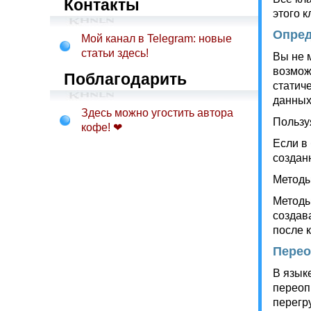
Контакты
этого к
Опред
Мой канал в Telegram: новые
статьи здесь!
Вы не 
возмож
Поблагодарить
статиче
данных
Здесь можно угостить автора
Пользу
кофе! ❤
Если в
создан
Методы 
Методы
создав
после 
Перео
В языке
переоп
перегр