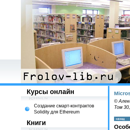
Курсы онлайн
Micro
© Алек
Создание смарт-контрактов
Том 30
Solidity для Ethereum
Книги
Особе