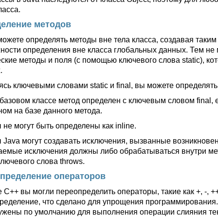
ласса.
еление методов
можете определять методы вне тела класса, создавая таким
ности определения вне класса глобальных данных. Тем не 
ские методы и поля (с помощью ключевого слова static), ко
.
ясь ключевыми словами static и final, вы можете определят
 базовом классе метод определен с ключевым словом final, 
ном на базе данного метода.
не могут быть определены как inline.
 Java могут создавать исключения, вызванные возникновен
аемые исключения должны либо обрабатываться внутри мет
ключевого слова throws.
пределение операторов
 С++ вы могли переопределить операторы, такие как +, -, ++
ределение, что сделано для упрощения программирования. Т
ужены по умолчанию для выполнения операции слияния текс