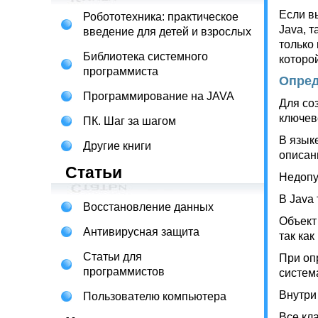
Если в
Робототехника: практическое
Java, 
введение для детей и взрослых
только
Библиотека системного
которой
программиста
Опред
Программирование на JAVA
Для соз
ключев
ПК. Шаг за шагом
В язык
Другие книги
описан
Статьи
Недопу
В Java
Восстановление данных
Объект
Антивирусная защита
так ка
Статьи для
При оп
программистов
систем
Внутри
Пользователю компьютера
Все кл