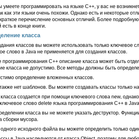
ы умеете программировать на языке С++, у вас не возникн
так как эти языки очень похожи. Однако есть и некоторые о
 краткое перечисление основных отличий. Более подробную
 есть в конце книги.
еление класса
дания классов вы можете использовать только ключевое слов
ое слово в Java не применяется для создания классов.
е программирования С++ описание класса может быть отделен
ие класса не допустимо. Все методы должны быть определе
стимо определение вложенных классов.
 также нет шаблонов. Вы можете создавать классы только на
 класса создается при помощи ключевого слова new, однако
к ключевое слово delete языка программирования С++ в Java
ределении класса вы не можете указать деструктор. Функци
а сборки мусора.
 одного исходного файла вы можете определить только один
ассы в Java наследуются от класса Object, поэтому для лю