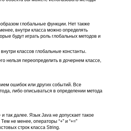
 образом глобальные функции. Нет также
менее, внутри класса можно определять
торые будут играть роль глобальных методов и
ь внутри классов глобальные константы.
его нельзя переопределить в дочернем классе,
ием ошибок или других событий. Все
ода, либо описываться в определении метода
 и так далее. Язык Java не допускает такое
ем не менее, операторы “+” и “+=”
товых строк класса String.