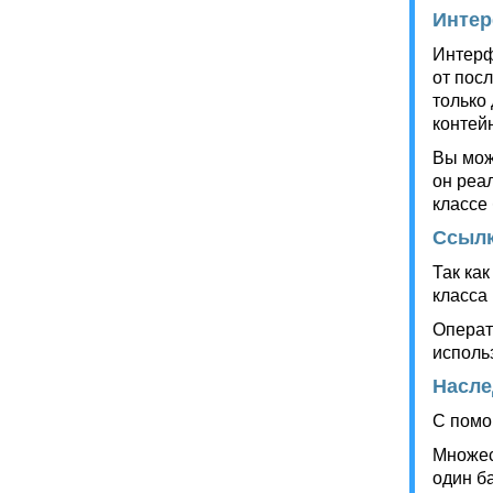
Инте
Интерф
от пос
только
контейн
Вы може
он реа
классе
Ссылк
Так ка
класса 
Операто
исполь
Насле
С помо
Множес
один б