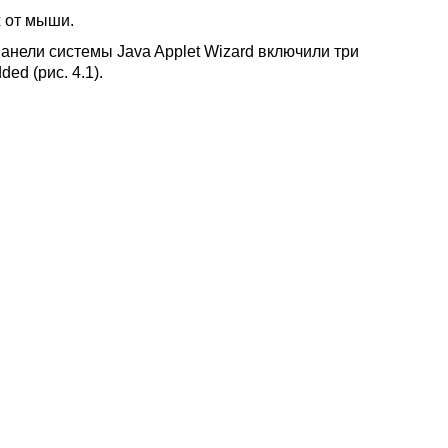
 от мыши.
панели системы Java Applet Wizard включили три
ed (рис. 4.1).