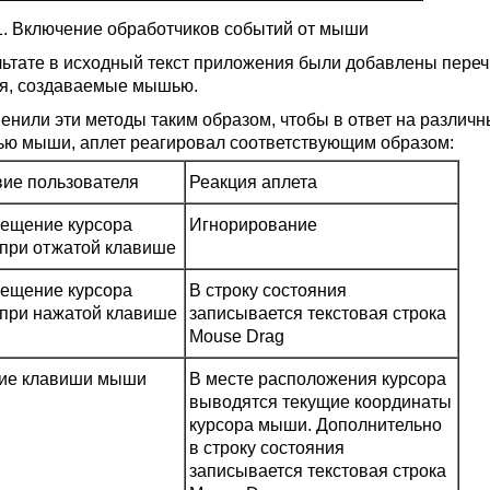
.1. Включение обработчиков событий от мыши
льтате в исходный текст приложения были добавлены пер
я, создаваемые мышью.
енили эти методы таким образом, чтобы в ответ на различ
ю мыши, аплет реагировал соответствующим образом:
вие пользователя
Реакция аплета
ещение курсора
Игнорирование
при отжатой клавише
ещение курсора
В строку состояния
при нажатой клавише
записывается текстовая строка
Mouse Drag
ие клавиши мыши
В месте расположения курсора
выводятся текущие координаты
курсора мыши. Дополнительно
в строку состояния
записывается текстовая строка