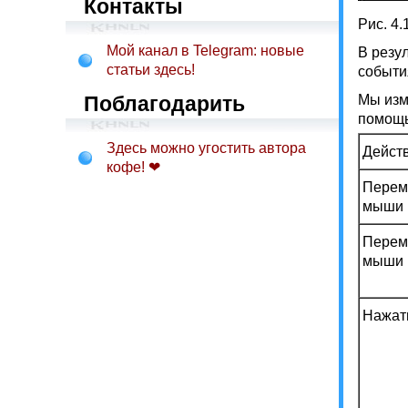
Контакты
Рис. 4
Мой канал в Telegram: новые
В резу
статьи здесь!
событи
Поблагодарить
Мы изм
помощь
Здесь можно угостить автора
Дейст
кофе! ❤
Перем
мыши 
Перем
мыши 
Нажат