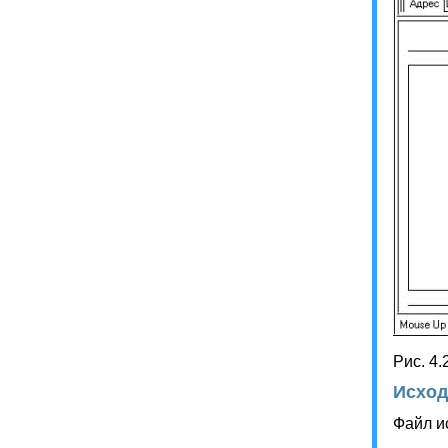
Рис. 4
Исход
Файл и