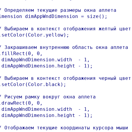
/ Определяем текущие размеры окна аплета

imension dimAppWndDimension = size();

/ Выбираем в контекст отображения желтый цвет

.setColor(Color.yellow);

/ Закрашиваем внутреннюю область окна аплета

.fillRect(0, 0, 

 dimAppWndDimension.width  - 1, 

 dimAppWndDimension.height - 1);

/ Выбираем в контекст отображения черный цвет

.setColor(Color.black);

/ Рисуем рамку вокруг окна аплета

.drawRect(0, 0, 

 dimAppWndDimension.width  - 1, 

 dimAppWndDimension.height - 1);

/ Отображаем текущие координаты курсора мыши
