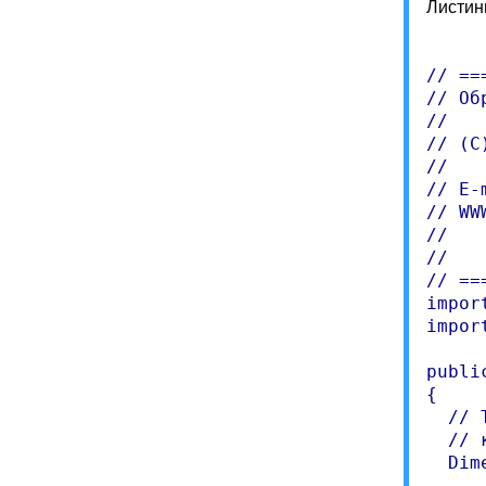
Листинг
// ==
// Об
//

// (C
//

// E-
// WW
//   
//   
// ==
impor
impor
publi
{

  // 
  // 
  Dim