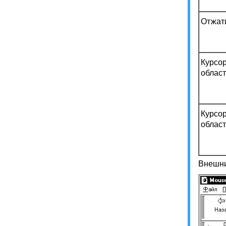
Отжат
Курсо
област
Курсо
област
Внешни