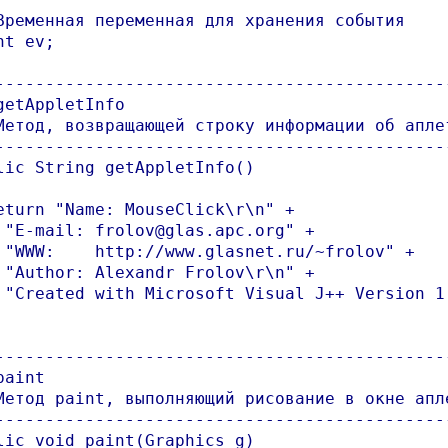
Временная переменная для хранения события

t ev;

----------------------------------------------
getAppletInfo

Метод, возвращающей строку информации об аплет
----------------------------------------------
lic String getAppletInfo()

eturn "Name: MouseClick\r\n" +

 "E-mail: frolov@glas.apc.org" +

 "WWW:    http://www.glasnet.ru/~frolov" +

 "Author: Alexandr Frolov\r\n" +

 "Created with Microsoft Visual J++ Version 1.
----------------------------------------------
aint

Метод paint, выполняющий рисование в окне апле
----------------------------------------------
lic void paint(Graphics g)
