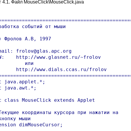
 4.1. Файл MouseClick\MouseClick.java
==============================================
работка событий от мыши

) Фролов А.В, 1997

mail: frolov@glas.apc.org

W:    http://www.glasnet.ru/~frolov

         или

      http://www.dials.ccas.ru/frolov

==============================================
t java.applet.*;

t java.awt.*;

c class MouseClick extends Applet

Текущие координаты курсора при нажатии на 

кнопку мыши

ension dimMouseCursor;
