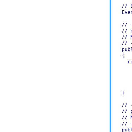
  // 
  Even
  // 
  // 
  // 
  // 
  pub
  {

    r
     
     
     
     
  }

  // 
  // p
  // 
  // 
  pub