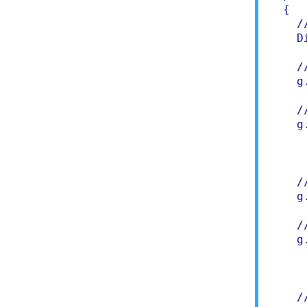
  {

    /
    D
    /
    g
    /
    g
     
     
    /
    g
    /
    g
     
     
    /