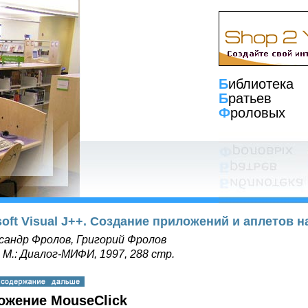
Б
иблиотека
Б
ратьев
Ф
роловых
soft Visual J++. Создание приложений и аплетов н
сандр Фролов, Григорий Фролов
, М.: Диалог-МИФИ, 1997, 288 стр.
ожение MouseClick