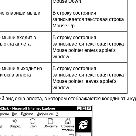
Mouse Down
ие клавиши мыши
В строку состояния
записывается текстовая строка
Mouse Up
р мыши входит в
В строку состояния
ь окна аплета
записывается текстовая строка
Mouse pointer enters applet's
window
р мыши выходит из
В строку состояния
и окна аплета
записывается текстовая строка
Mouse pointer leaves applet's
window
й вид окна аплета, в котором отображаются координаты курс