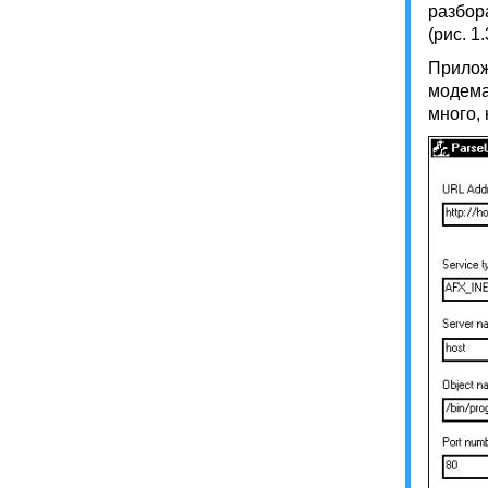
разбор
(рис. 1.
Прилож
модема,
много,