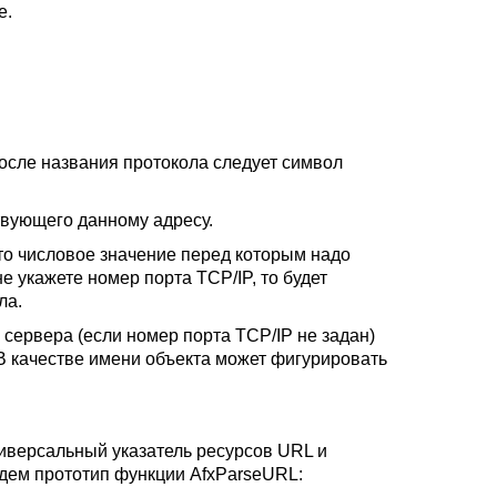
е.
после названия протокола следует символ
ствующего данному адресу.
то числовое значение перед которым надо
е укажете номер порта TCP/IP, то будет
ла.
сервера (если номер порта TCP/IP не задан)
 В качестве имени объекта может фигурировать
иверсальный указатель ресурсов URL и
ведем прототип функции AfxParseURL: