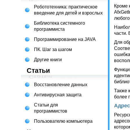
Кроме 
Робототехника: практическое
AfxGet
введение для детей и взрослых
любого
Библиотека системного
Наибол
программиста
части.
Программирование на JAVA
Для об
Соотве
ПК. Шаг за шагом
ошибка
Другие книги
воспол
Статьи
Функци
иденти
библиот
Восстановление данных
Также 
Антивирусная защита
более 
Статьи для
Адрес
программистов
Ресурс
адресов
Пользователю компьютера
которо