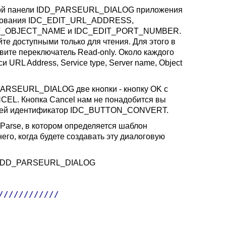
говой панели IDD_PARSEURL_DIALOG приложения
ктирования IDC_EDIT_URL_ADDRESS,
IT_OBJECT_NAME и IDC_EDIT_PORT_NUMBER.
 доступными только для чтения. Для этого в
новите переключатель Read-only. Около каждого
URL Address, Service type, Server name, Object
PARSEURL_DIALOG две кнопки - кнопку OK с
CEL. Кнопка Cancel нам не понадобится вы
оив ей идентификатор IDC_BUTTON_CONVERT.
Parse, в котором определяется шаблон
о, когда будете создавать эту диалоговую
ели IDD_PARSEURL_DIALOG
///////////
