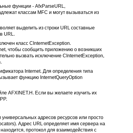
льные функции - AfxParseURL,
инадлежат классам MFC и могут вызываться из
воляет выделить из строки URL составные
ов URL.
лючен класс CInternetException.
et, чтобы сообщить приложению о возникших
ельно вызвать исключение CInternetException,
.
ификатора Internet. Для определения типа
вызывает функцию InternetQueryOption
йле AFXINET.H. Если вы желаете изучить их
PP.
ом универсальных адресов ресурсов или просто
Locators). Адрес URL определяет имя сервера на
с находится, протокол для взаимодействия с