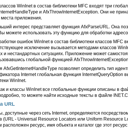
классов WinInet в состав библиотеки MFC входят три глоба
InternetHandleType и AfxThrowInternetException. Они не пр
 места приложения.
ьший интерес представляет функция AfxParseURL. Она поз
 Вы можете использовать эту функцию для обработки адрес
работки ошибок WinInet в состав библиотеки классов MFC вк
тствующее исключение вызывается методами классов WinIn
х и нестандартных ситуациях. Приложение может самостоят
ьзовавшись глобальной функцией AfxThrowInternetException
я AfxGetInternetHandleType позволяет определить тип идент
фикатора Internet глобальная функция InternetQueryOption 
еки WinInet.
как и классы WinInet все глобальные функции описаны в фа
подробно, то можете найти исходные тексты в файле INET.C
а URL
ы, доступные через сеть Internet, определяются посредств
 (URL - Universal Resource Locators или Uniform Resource 
м расположен ресурс, имя объекта и каталог где этот ресур