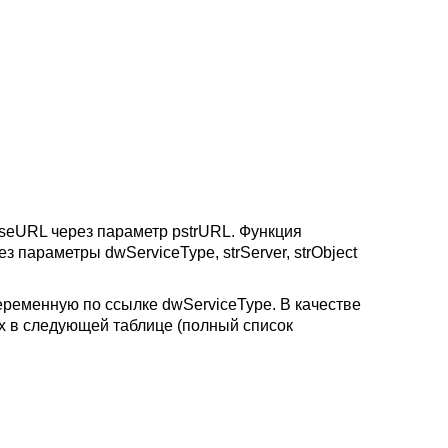
rseURL через параметр pstrURL. Функция
 параметры dwServiceType, strServer, strObject
еременную по ссылке dwServiceType. В качестве
ых в следующей таблице (полный список