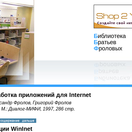
Б
иблиотека
Б
ратьев
Ф
роловых
ботка приложений для Internet
сандр Фролов, Григорий Фролов
, М.: Диалог-МИФИ, 1997, 286 стр.
ии WinInet