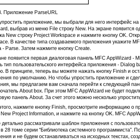
.3. Приложение ParseURL
упростить приложение, мы выбрали для него интерфейс на
ard, выбрав из меню File строку New. На экране появится 
ска New строку Project Workspace и нажмите кнопку OK. Отк
ace. В качестве типа создаваемого приложения укажите MF
 - Parse. Затем нажмите кнопку Create.
ане появится первая диалоговая панель MFC AppWizard - MF
ь тип пользовательского интерфейса приложения - Dialog b
ю. В принципе, теперь вы можете нажать кнопку Finish и ос
ения по умолчанию. Но чтобы упростить приложение и сдел
ния, мы предлагаем вам сначала перейти к следующей панел
ючатель About box. При этом MFC AppWizard не будет под
овую панель About. За счет этого можно несколько упрости
этого, нажмите кнопку Finish, просмотрите информацию о п
New Project Information, и нажмите на кнопку OK. MFC AppWi
 детально рассматривали шаблон приложения с пользоват
 в 28 томе серии “Библиотека системного программиста”. П
ения и не будем останавливаться на исходных текстах, со