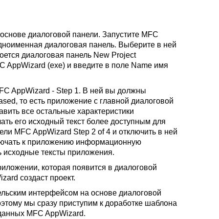
 основе диалоговой панели. Запустите MFC
одноименная диалоговая панель. Выберите в ней
роется диалоговая панель New Project
C AppWizard (exe) и введите в поле Name имя
C AppWizard - Step 1. В ней вы должны
ased, то есть приложение с главной диалоговой
тавить все остальные характеристики
ать его исходный текст более доступным для
и MFC AppWizard Step 2 of 4 и отключить в ней
ключать к приложению информационную
ть исходные тексты приложения.
риложении, которая появится в диалоговой
zard создаст проект.
ельским интерфейсом на основе диалоговой
оэтому мы сразу приступим к доработке шаблона
зданных MFC AppWizard.