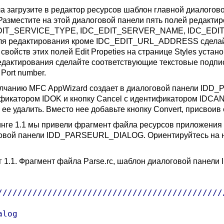
а загрузите в редактор ресурсов шаблон главной диало
 Разместите на этой диалоговой панели пять полей реда
DIT_SERVICE_TYPE, IDC_EDIT_SERVER_NAME, IDC_ED
ля редактирования кроме IDC_EDIT_URL_ADDRESS сделайте
свойств этих полей Edit Propeties на странице Styles уста
едактирования сделайте соответствующие текстовые подписи 
Port number.
лчанию MFC AppWizard создает в диалоговой панели IDD_
фикатором IDOK и кнопку Cancel с идентификатором IDCAN
 ее удалить. Вместо нее добавьте кнопку Convert, присв
инге 1.1 мы привели фрагмент файла ресурсов приложения 
овой панели IDD_PARSEURL_DIALOG. Ориентируйтесь на нег
.
г 1.1. Фрагмент файла Parse.rc, шаблон диалоговой пан
//////////////////////////////////////////////
log
