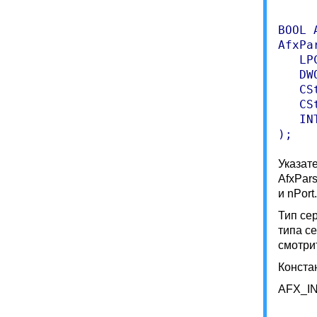
BOOL 
AfxPa
   LP
   DW
   CS
   CS
   IN
Указат
AfxPars
и nPort.
Тип се
типа с
смотрит
Конста
AFX_I