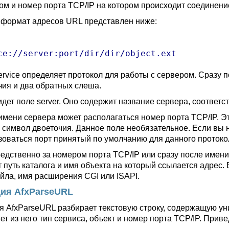
ом и номер порта TCP/IP на котором происходит соединени
формат адресов URL представлен ниже:
ervice определяет протокол для работы с сервером. Сразу 
чия и два обратных слеша.
идет поле server. Оно содержит название сервера, соответ
имени сервера может располагаться номер порта TCP/IP. Э
ь символ двоеточия. Данное поле необязательное. Если вы н
зоваться порт принятый по умолчанию для данного протоко
едственно за номером порта TCP/IP или сразу после имени 
т путь каталога и имя объекта на который ссылается адрес.
йла, имя расширения CGI или ISAPI.
ия AfxParseURL
я AfxParseURL разбирает текстовую строку, содержащую ун
ет из него тип сервиса, объект и номер порта TCP/IP. При