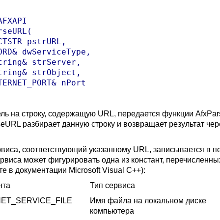
AFXAPI 

rseURL( 

CTSTR pstrURL, 

ORD& dwServiceType, 

tring& strServer, 

tring& strObject, 

TERNET_PORT& nPort 

ель на строку, содержащую URL, передается функции AfxPa
eURL разбирает данную строку и возвращает результат через
рвиса, соответствующий указанному URL, записывается в п
ервиса может фигурировать одна из констант, перечисленн
е в документации Microsoft Visual C++):
нта
Тип сервиса
NET_SERVICE_FILE
Имя файла на локальном диске
компьютера