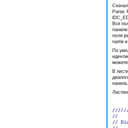
Сначал
Parse.
IDC_E
Все по
панели 
поля р
name и 
По умо
иденти
можете
В лист
диалог
панель
Листин
/////
//

// Dia