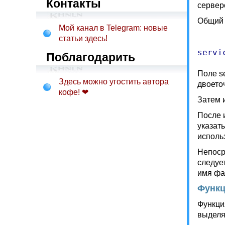
Контакты
сервер
Общий 
Мой канал в Telegram: новые
статьи здесь!
Поблагодарить
Поле s
Здесь можно угостить автора
двоето
кофе! ❤
Затем 
После 
указат
исполь
Непоср
следуе
имя фа
Функц
Функци
выделя