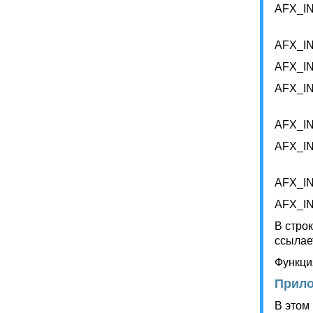
AFX_I
AFX_I
AFX_I
AFX_I
AFX_I
AFX_I
AFX_I
AFX_I
В стро
ссылае
Функци
Прило
В этом