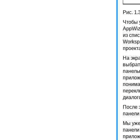
Рис. 1
Чтобы 
AppWiz
из спи
Worksp
проекта
На экр
выбрат
панель
прилож
понима
перекл
диалог
После 
панели 
Мы уже
панели
прилож