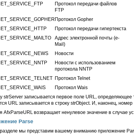
NET_SERVICE_FTP
Протокол передачи файлов
FTP
NET_SERVICE_GOPHER
Протокол Gopher
NET_SERVICE_HTTP
Протокол передачи гипертекста
NET_SERVICE_MAILTO
Адрес электронной почты (e-
Mail)
NET_SERVICE_NEWS
Новости
NET_SERVICE_NNTP
Новости с использованием
протокола NNTP
NET_SERVICE_TELNET
Протокол Telnet
NET_SERVICE_WAIS
Протокол Wais
ку strServer записывается первое поле URL, определяющее т
тся URL записывается в строку strObject. И, наконец, номе
я AfxParseURL возвращает ненулевое значение в случае ус
жение Parse
 разделе мы представим вашему вниманию приложение Par