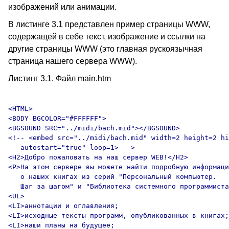
изображений или анимации.
В листинге 3.1 представлен пример страницы WWW,
содержащей в себе текст, изображение и ссылки на
другие страницы WWW (это главная рускоязычная
страница нашего сервера WWW).
Листинг 3.1. Файл main.htm
<HTML>

<BODY BGCOLOR="#FFFFFF">

<BGSOUND SRC="../midi/bach.mid"></BGSOUND>

<!-- <embed src="../midi/bach.mid" width=2 height=2 hi
   autostart="true" loop=1> -->

<H2>Добро пожаловать на наш сервер WEB!</H2>

<P>На этом сервере вы можете найти подробную информаци
   о наших книгах из серий "Персональный компьютер. 

   Шаг за шагом" и "Библиотека системного программиста
<UL>

<LI>аннотации и оглавления;

<LI>исходные тексты программ, опубликованных в книгах;

<LI>наши планы на будущее;
