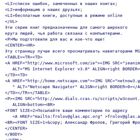
<LI>список ошибок, замеченных в наших книгах;

<LI>информацию о наших друзьях;

<LI>бесплатные книги, доступные в режиме online

</UL>

Эти серии книг предназначенны для самого широкого

круга людей, чья работа связана с компьютерами.

<P>Мы подготовили для вас и кое-что еще!

<CENTER><HR>

Эту страницу лучше всего просматривать навигаторами MS
<TABLE><TR><TD>

<A HREF="http://www.microsoft.com/ie"><IMG SRC="ieanim
   ALT="MS Internet Explorer v3.0" ALIGN=right BORDER=
</TD><TD>

<A HREF="http://home.netscape.com"><IMG SRC="netnow3.g
   " ALT="Netscape Navigator" ALIGN=right BORDER=0></A
</TD></TR></TABLE>

<P><IMG SRC="http://www.dials.ccas.ru/scripts/w3count.
   ALIGN=bottom><BR>

<FONT SIZE=2>Посылайте ваши комментарии по адресу 

   <A HREF="mailto:frolov@glas.apc.org" >frolov@glas.a
<BR><FONT SIZE=1>&copy; Александр Фролов, Григорий Фро
</CENTER>

</BODY>
