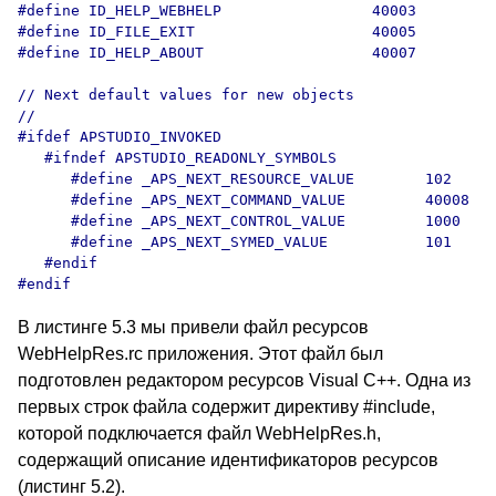
#define ID_HELP_WEBHELP                 40003

#define ID_FILE_EXIT                    40005

#define ID_HELP_ABOUT                   40007

// Next default values for new objects

// 

#ifdef APSTUDIO_INVOKED

   #ifndef APSTUDIO_READONLY_SYMBOLS

      #define _APS_NEXT_RESOURCE_VALUE        102

      #define _APS_NEXT_COMMAND_VALUE         40008

      #define _APS_NEXT_CONTROL_VALUE         1000

      #define _APS_NEXT_SYMED_VALUE           101

   #endif

В листинге 5.3 мы привели файл ресурсов
WebHelpRes.rc приложения. Этот файл был
подготовлен редактором ресурсов Visual C++. Одна из
первых строк файла содержит директиву #include,
которой подключается файл WebHelpRes.h,
содержащий описание идентификаторов ресурсов
(листинг 5.2).