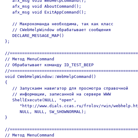
   afx_msg void WebHelpCommand();

   afx_msg void AboutCommand();

   afx_msg void ExitAppCommand();

   // Макрокоманда необходима, так как класс 

   // CWebHelpWindow обрабатывает сообщения

   DECLARE_MESSAGE_MAP()    

}; 

//====================================================
// Метод MenuCommand

// Обрабатывает команду ID_TEST_BEEP

//====================================================
void CWebHelpWindow::WebHelpCommand()

{

   // Запускаем навигатор для просмотра справочной 

   // информации, записанной на сервере WWW

   ShellExecute(NULL, "open", 

      "http://www.dials.ccas.ru/frolov/rwin/webhelp.ht
      NULL, NULL, SW_SHOWNORMAL);

}

//====================================================
// Метод MenuCommand
