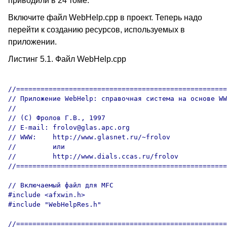
приводили в 24 томе.
Включите файл WebHelp.cpp в проект. Теперь надо
перейти к созданию ресурсов, используемых в
приложении.
Листинг 5.1. Файл WebHelp.cpp
//====================================================
// Приложение WebHelp: справочная система на основе WW
//

// (C) Фролов Г.В., 1997

// E-mail: frolov@glas.apc.org

// WWW:    http://www.glasnet.ru/~frolov

//         или

//         http://www.dials.ccas.ru/frolov

//====================================================
// Включаемый файл для MFC

#include <afxwin.h>

#include "WebHelpRes.h"

//====================================================