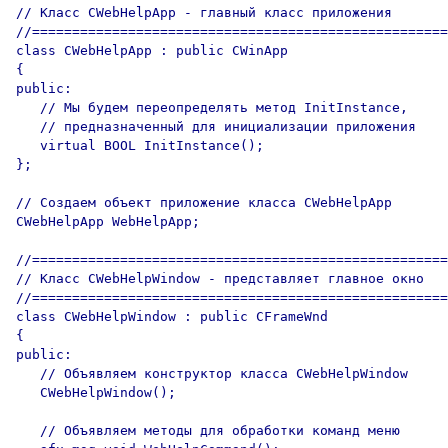
// Класс CWebHelpApp - главный класс приложения 

//====================================================
class CWebHelpApp : public CWinApp

{

public:

   // Мы будем переопределять метод InitInstance,

   // предназначенный для инициализации приложения

   virtual BOOL InitInstance();

};

// Создаем объект приложение класса CWebHelpApp

CWebHelpApp WebHelpApp;

//====================================================
// Класс CWebHelpWindow - представляет главное окно 

//====================================================
class CWebHelpWindow : public CFrameWnd

{

public:

   // Объявляем конструктор класса CWebHelpWindow

   CWebHelpWindow();

   // Объявляем методы для обработки команд меню
