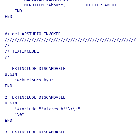
        MENUITEM "About",        ID_HELP_ABOUT

    END

END

#ifdef APSTUDIO_INVOKED

//////////////////////////////////////////////////////
//

// TEXTINCLUDE

//

1 TEXTINCLUDE DISCARDABLE 

BEGIN

    "WebHelpRes.h\0"

END

2 TEXTINCLUDE DISCARDABLE 

BEGIN

    "#include ""afxres.h""\r\n"

    "\0"

END

3 TEXTINCLUDE DISCARDABLE 
