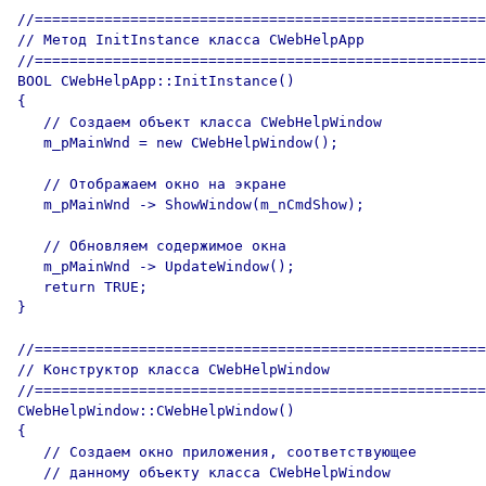
//====================================================
// Метод InitInstance класса CWebHelpApp

//====================================================
BOOL CWebHelpApp::InitInstance()

{

   // Создаем объект класса CWebHelpWindow

   m_pMainWnd = new CWebHelpWindow();

   // Отображаем окно на экране

   m_pMainWnd -> ShowWindow(m_nCmdShow);

   // Обновляем содержимое окна

   m_pMainWnd -> UpdateWindow();

   return TRUE;

}

//====================================================
// Конструктор класса CWebHelpWindow

//====================================================
CWebHelpWindow::CWebHelpWindow()

{ 

   // Создаем окно приложения, соответствующее 

   // данному объекту класса CWebHelpWindow
