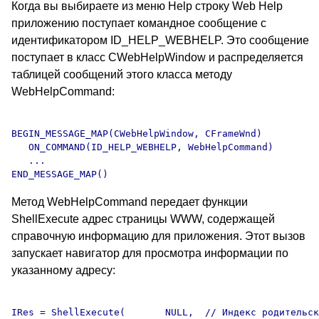
Когда вы выбираете из меню Help строку Web Help
приложению поступает командное сообщение с
идентификатором ID_HELP_WEBHELP. Это сообщение
поступает в класс CWebHelpWindow и распределяется
таблицей сообщений этого класса методу
WebHelpCommand:
BEGIN_MESSAGE_MAP(CWebHelpWindow, CFrameWnd)

   ON_COMMAND(ID_HELP_WEBHELP, WebHelpCommand)

   ...

Метод WebHelpCommand передает функции
ShellExecute адрес страницы WWW, содержащей
справочную информацию для приложения. Этот вызов
запускает навигатор для просмотра информации по
указанному адресу:
IRes = ShellExecute(       NULL,  // Индекс родительск