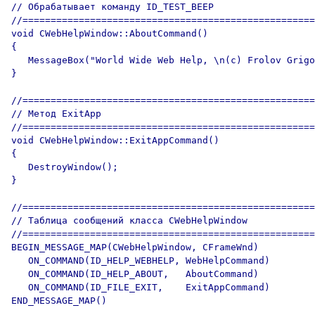
// Обрабатывает команду ID_TEST_BEEP

//====================================================
void CWebHelpWindow::AboutCommand()

{

   MessageBox("World Wide Web Help, \n(c) Frolov Grigo
}

//====================================================
// Метод ExitApp

//====================================================
void CWebHelpWindow::ExitAppCommand()

{

   DestroyWindow();

}

//====================================================
// Таблица сообщений класса CWebHelpWindow

//====================================================
BEGIN_MESSAGE_MAP(CWebHelpWindow, CFrameWnd)

   ON_COMMAND(ID_HELP_WEBHELP, WebHelpCommand)

   ON_COMMAND(ID_HELP_ABOUT,   AboutCommand)

   ON_COMMAND(ID_FILE_EXIT,    ExitAppCommand)

END_MESSAGE_MAP()
