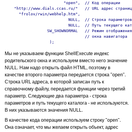
                         "open",  // Код операции

    "http://www.dials.ccas.ru/"   // URL адрес страниц
      "frolov/rwin/webhelp.htm",  

                           NULL,  // Строка параметров

                           NULL,  // Путь текущего кат
                  SW_SHOWNORMAL   // Режим отображения
                                  // окна навигатора

Мы не указываем функции ShellExecute индекс
родительского окна и используем вместо него значение
NULL. Нам надо открыть файл HTML, поэтому в
качестве второго параметра передается строка "open".
Строка URL адреса, в которой записан путь к
справочному файлу, передается функции через третий
параметр. Следующие два параметра - строка
параметров и путь текущего каталога - не используются.
В них указываются значения NULL.
В качестве кода операции используем строку "open".
Она означает, что мы желаем открыть объект, адрес