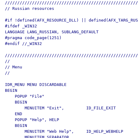
//////////////////////////////////////////////////////
// Russian resources

#if !defined(AFX_RESOURCE_DLL) || defined(AFX_TARG_RUS
#ifdef _WIN32

LANGUAGE LANG_RUSSIAN, SUBLANG_DEFAULT

#pragma code_page(1251)

#endif //_WIN32

//////////////////////////////////////////////////////
//

// Menu

//

IDR_MENU MENU DISCARDABLE 

BEGIN

    POPUP "File"

    BEGIN

        MENUITEM "Exit",         ID_FILE_EXIT

    END

    POPUP "Help", HELP

    BEGIN

        MENUITEM "Web Help",     ID_HELP_WEBHELP

        MENUITEM SEPARATOR
