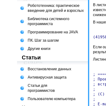
В лист
Робототехника: практическое
извест
введение для детей и взрослых
снижен
Библиотека системного
В наше
программиста
Программирование на JAVA
ПК. Шаг за шагом
Если о
Другие книги
результ
Статьи
Листинг
Восстановление данных
; ===
Антивирусная защита
; Про
; вст
Статьи для
;

программистов
; (C)
Пользователю компьютера
;

; E-m