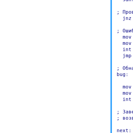
; Про
  jnz
; Оши
  mov 
  mov
  int 
  jmp 
; Обн
bug:

  mov 
  mov
  int 
; Зав
; воз
next:
