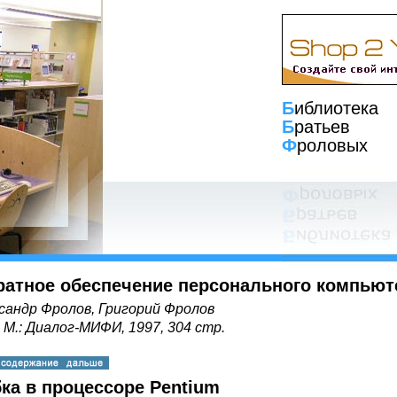
Б
иблиотека
Б
ратьев
Ф
роловых
ратное обеспечение персонального компьют
сандр Фролов, Григорий Фролов
, М.: Диалог-МИФИ, 1997, 304 стр.
ка в процессоре Pentium