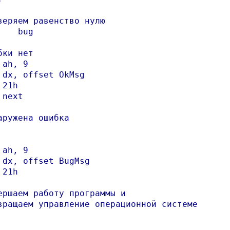
веряем равенство нулю

    bug

бки нет

ah, 9

 dx, offset OkMsg

21h

next

аружена ошибка

ah, 9

 dx, offset BugMsg

21h

ершаем работу программы и

вращаем управление операционной системе
