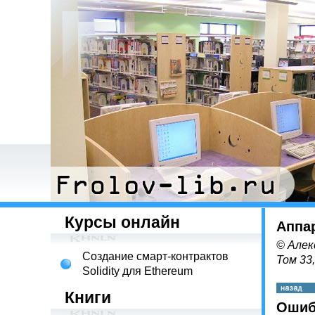
Курсы онлайн
Аппа
© Алек
Создание смарт-контрактов
Том 33
Solidity для Ethereum
Книги
Ошиб