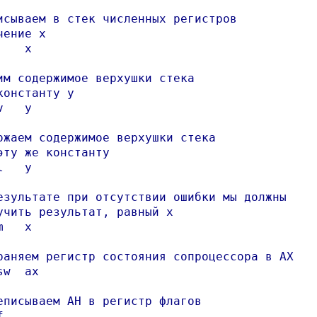
исываем в стек численных регистров

чение x

   x

им содержимое верхушки стека

константу y

   y

ожаем содержимое верхушки стека

эту же константу

   y

езультате при отсутствии ошибки мы должны

учить результат, равный x

   x

раняем регистр состояния сопроцессора в AX

w  ax

еписываем AH в регистр флагов


