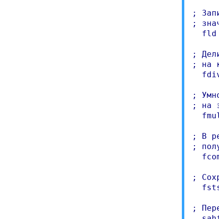
; Зап
; зна
  fld 
; Дел
; на 
  fdiv
; Умн
; на 
  fmul
; В р
; пол
  fcom
; Сох
  fsts
; Пер
  sahf