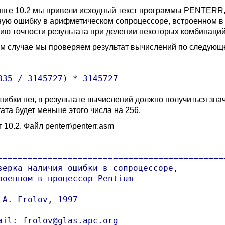
инге 10.2 мы привели исходный текст программы PENTERR
ную ошибку в арифметическом сопроцессоре, встроенном в 
ию точности результата при делении некоторых комбинаций
м случае мы проверяем результат вычислений по следующ
шибки нет, в результате вычислений должно получиться зн
ата будет меньше этого числа на 256.
 10.2. Файл penterr\penterr.asm
==============================================
верка наличия ошибки в сопроцессоре,

роенном в процессор Pentium

 A. Frolov, 1997

ail: frolov@glas.apc.org
