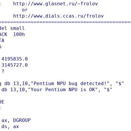
:    http://www.glasnet.ru/~frolov

        or

     http://www.dials.ccas.ru/frolov

==============================================
del small

ACK  100h

A



 4195835.0

 3145727.0

?

g db 13,10,"Pentium NPU bug detected!", "$"

 db 13,10,"Your Pentium NPU is OK", "$"

E



 ax, DGROUP

 ds, ax
