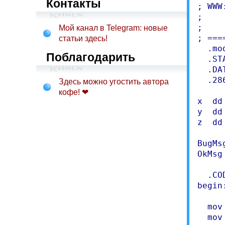
Контакты
; WWW
;    
;    
Мой канал в Telegram: новые
; ===
статьи здесь!
  .mo
Поблагодарить
  .ST
  .DAT
  .286
Здесь можно угостить автора
кофе! ❤
x  dd
y  dd
z  dd 
BugMs
OkMsg
  .COD
begin:
  mov
  mov