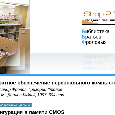
Б
иблиотека
Б
ратьев
Ф
роловых
ратное обеспечение персонального компьют
сандр Фролов, Григорий Фролов
, М.: Диалог-МИФИ, 1997, 304 стр.
игурация в памяти CMOS