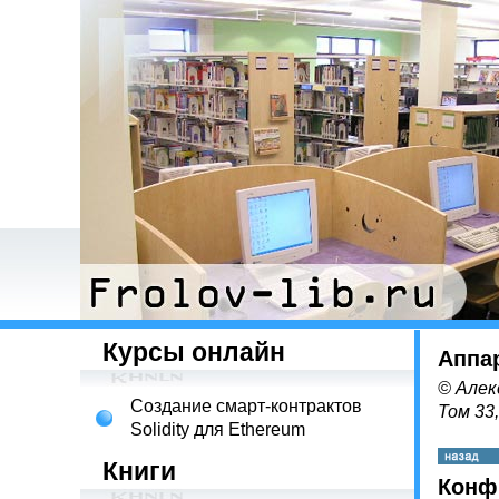
Курсы онлайн
Аппа
© Алек
Создание смарт-контрактов
Том 33
Solidity для Ethereum
Книги
Конф