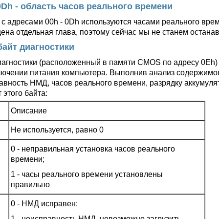
 0Dh - область часов реального времени
 с адресами 00h - 0Dh используются часами реального вре
ена отдельная глава, поэтому сейчас мы не станем останав
 байт диагностики
иагностики (расположенный в памяти CMOS по адресу 0Eh)
лючении питания компьютера. Выполнив анализ содержимог
авность НМД, часов реального времени, разрядку аккумуля
 этого байта:
Описание
Не используется, равно 0
0 - неправильная установка часов реального
времени;
1 - часы реального времени установлены
правильно
0 - НМД исправен;
1 - неисправность НМД, невозможно загрузить