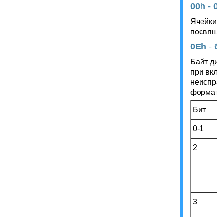
00h -
Ячейки
посвящ
0Eh -
Байт д
при вк
неиспр
формат
Бит
0-1
2
3