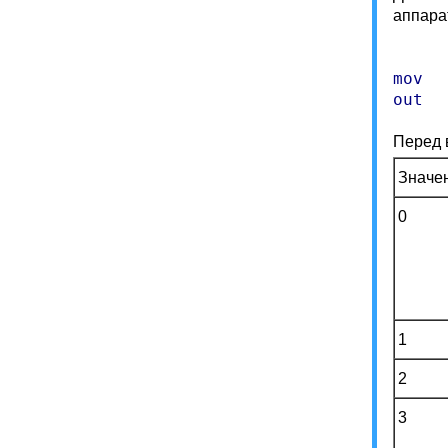
аппара
mov  
Перед 
Значе
0
1
2
3