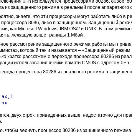
тключения 0Fh используется процессорами 80286, 80386, 8
та из защищенного режима в реальный после аппаратного 
роятно, знаете, что эти процессоры могут работать либо в 
 процессора 8086, либо в защищенном. Защищенный режи
ами, как Microsoft Windows, IBM OS/2 и UNIX. В этом режи
мять, лежащую выше границы 1 Мбайт.
ное рассмотрение защищенного режима работы мы привели
ммиста», который так и называется – «Защищенный режим п
ько кратко расскажем о переходе процессора 80286 из реа
рации использования ячейки памяти CMOS с адресом 0Fh.
ревода процессора 80286 из реального режима в защищен
ax,1

ется, двух строк, приведенных выше, недостаточно для п
.
го, чтобы вернуть процессор 80286 из защищенного режима