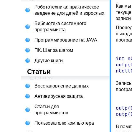
Как мы
Робототехника: практическое
текуще
введение для детей и взрослых
записи
Библиотека системного
Процед
программиста
выходн
Программирование на JAVA
програ
ПК. Шаг за шагом
int n
Другие книги
outp(
Статьи
Запись
Восстановление данных
програ
Антивирусная защита
Статьи для
outp(
программистов
Пользователю компьютера
В памя