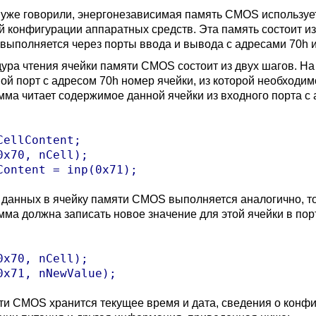
 уже говорили, энергонезависимая память CMOS используе
й конфигурации аппаратных средств. Эта память состоит из 
 выполняется через порты ввода и вывода с адресами 70h и
ура чтения ячейки памяти CMOS состоит из двух шагов. Н
ой порт с адресом 70h номер ячейки, из которой необходи
мма читает содержимое данной ячейки из входного порта с 
CellContent;

0x70, nCell);

 данных в ячейку памяти CMOS выполняется аналогично, то
мма должна записать новое значение для этой ячейки в пор
0x70, nCell);

ти CMOS хранится текущее время и дата, сведения о конфи