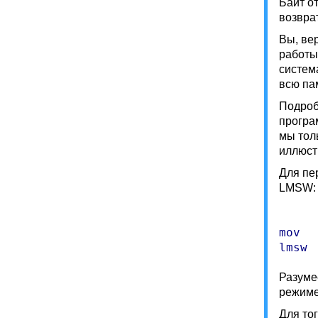
Байт о
возвра
Вы, ве
работы
систем
всю па
Подроб
програ
мы тол
иллюст
Для пе
LMSW:
mov   
Разуме
режиме
Для то