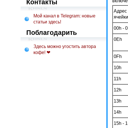
Контакты
включе
Адрес
Мой канал в Telegram: новые
ячейк
статьи здесь!
00h - 
Поблагодарить
0Eh
Здесь можно угостить автора
кофе! ❤
0Fh
10h
11h
12h
13h
14h
15h - 