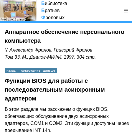
Б
иблиотека
Б
ратьев
Ф
роловых
Аппаратное обеспечение персонального
компьютера
© Александр Фролов, Григорий Фролов
Том 33, М.: Диалог-МИФИ, 1997, 304 стр.
Функции BIOS для работы с
последовательным асинхронным
адаптером
В этом разделе мы расскажем о функцях BIOS,
облегчающих обслуживание двух асинхронных
адаптеров, COM1 и COM2. Эти функции доступны через
прерывание INT 14h.