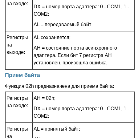
на входе:
DX = номер порта адаптера: 0 - COM1, 1 -
COM2;
AL = передаваемый байт
Регистры
AL сохраняется;
на
AH = состояние порта асинхронного
выходе:
адаптера. Если бит 7 регистра AH
установлен, произошла ошибка
Прием байта
Функция 02h предназначена для приема байта:
Регистры
AH = 02h;
на входе:
DX = номер порта адаптера: 0 - COM1, 1 -
COM2;
Регистры
AL = принятый байт;
на