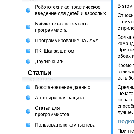
В этом
Робототехника: практическое
введение для детей и взрослых
Относи
стоимо
Библиотека системного
с прил
программиста
Больше
Программирование на JAVA
команд
Принте
ПК. Шаг за шагом
обоих 
Другие книги
Кроме 
Статьи
отлича
есть б
Восстановление данных
Средим
Печата
Антивирусная защита
желать
способ
Статьи для
лучше.
программистов
Подкл
Пользователю компьютера
Принте