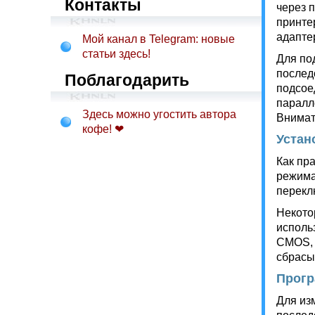
Контакты
через 
принте
адапте
Мой канал в Telegram: новые
статьи здесь!
Для по
послед
Поблагодарить
подсое
паралл
Здесь можно угостить автора
Внимат
кофе! ❤
Устан
Как пр
режима
перекл
Некото
исполь
CMOS, 
сбрасы
Прогр
Для из