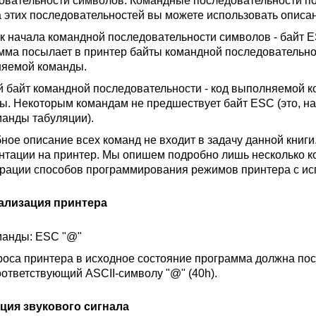
овательности символов. Командные последовательности п
 этих последовательностей вы можете использовать опис
к начала командной последовательности символов - байт E
мма посылает в принтер байты командной последовательнос
яемой команды.
 байт командной последовательности - код выполняемой к
ы. Некоторым командам не предшествует байт ESC (это, н
манды табуляции).
ное описание всех команд не входит в задачу данной книги
нтации на принтер. Мы опишем подробно лишь несколько к
рации способов программирования режимов принтера с ис
ализация принтера
манды: ESC "@"
роса принтера в исходное состояние программа должна посл
соответствующий ASCII-символу "@" (40h).
ция звукового сигнала