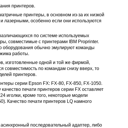
ания принтеров.
атричные принтеры, в основном из-за их низкой
и лазерными, особенно если они используются
 различающихся по системе используемых
ры, совместимые с принтерами IBM Proprinter.
о оборудования обычно эмулируют команды
ежима работы.
в, изготовленные одной и той же фирмой,
ся совместимость по командам снизу вверх, то
делей принтеров.
теры серии Epson FX: FX-80, FX-850, FX-1050.
 качество печати принтеров серии FX оставляет
24 иголки, кроме того, некоторые модели
0). Качество печати принтеров LQ намного
з асинхронный последовательный адаптер, либо