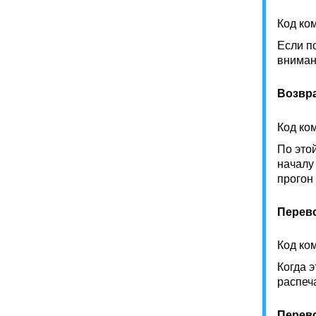
Код ко
Если по
вниман
Возвра
Код ко
По это
началу
прогон 
Перев
Код ко
Когда 
распеч
Перев