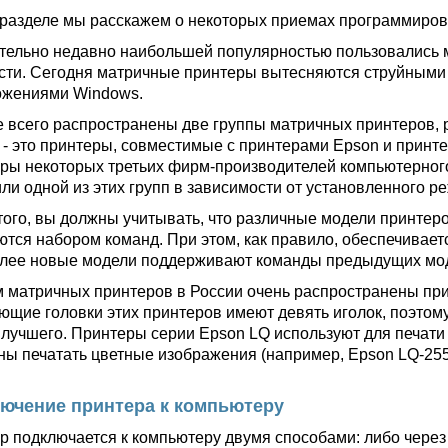
 разделе мы расскажем о некоторых приемах программиров
тельно недавно наибольшей популярностью пользовались м
сти. Сегодня матричные принтеры вытесняются струйными 
ожениями Windows.
 всего распространены две группы матричных принтеров,
 - это принтеры, совместимые с принтерами Epson и принте
ры некоторых третьих фирм-производителей компьютерног
или одной из этих групп в зависимости от установленного р
того, вы должны учитывать, что различные модели принтеро
ются набором команд. При этом, как правило, обеспечивает
олее новые модели поддерживают команды предыдущих мо
 матричных принтеров в России очень распространены прин
ющие головки этих принтеров имеют девять иголок, поэтому
 лучшего. Принтеры серии Epson LQ используют для печати 
ны печатать цветные изображения (например, Epson LQ-255
ючение принтера к компьютеру
р подключается к компьютеру двумя способами: либо чере