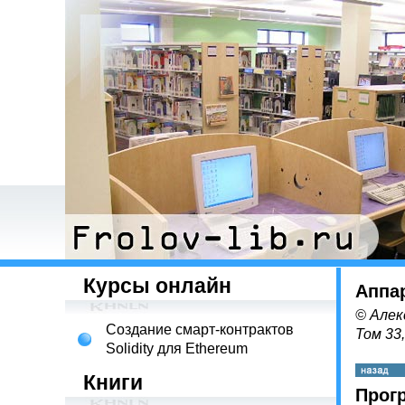
Курсы онлайн
Аппа
© Алек
Создание смарт-контрактов
Том 33
Solidity для Ethereum
Книги
Прог