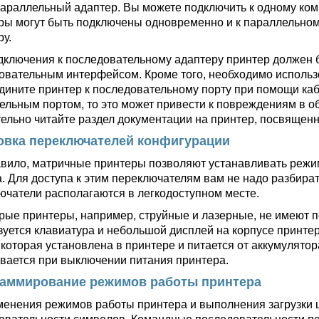
параллельный адаптер. Вы можете подключить к одному ком
ры могут быть подключены одновременно и к параллельном
ру.
дключения к последовательному адаптеру принтер должен
овательным интерфейсом. Кроме того, необходимо использ
дините принтер к последовательному порту при помощи каб
ельным портом, то это может привести к повреждениям в о
ельно читайте раздел документации на принтер, посвящен
овка переключателей конфигурации
авило, матричные принтеры позволяют устанавливать реж
. Для доступа к этим переключателям вам не надо разбират
ючатели располагаются в легкодоступном месте.
рые принтеры, например, струйные и лазерные, не имеют 
зуется клавиатура и небольшой дисплей на корпусе принтер
которая установлена в принтере и питается от аккумулято
вается при выключении питания принтера.
аммирование режимов работы принтера
менения режимов работы принтера и выполнения загрузки