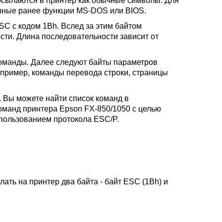
осылаются в принтер как обычные символы. Для
анные ранее функции MS-DOS или BIOS.
SC с кодом 1Bh. Вслед за этим байтом
ти. Длина последовательности зависит от
оманды. Далее следуют байты параметров
апример, команды перевода строки, страницы
. Вы можете найти список команд в
оманд принтера Epson FX-850/1050 с целью
пользованием протокола ESC/P.
ать на принтер два байта - байт ESC (1Bh) и