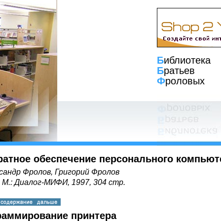
Б
иблиотека
Б
ратьев
Ф
роловых
ратное обеспечение персонального компьют
сандр Фролов, Григорий Фролов
, М.: Диалог-МИФИ, 1997, 304 стр.
раммирование принтера