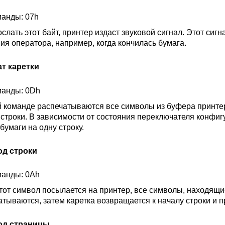
манды: 07h
слать этот байт, принтер издаст звуковой сигнал. Этот сиг
ия оператора, например, когда кончилась бумага.
т каретки
манды: 0Dh
й команде распечатываются все символы из буфера принтер
 строки. В зависимости от состояния переключателя конфи
бумаги на одну строку.
од строки
манды: 0Ah
этот символ посылается на принтер, все символы, находящ
атываются, затем каретка возвращается к началу строки и п
од страницы