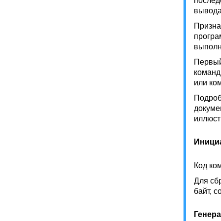
послед
вывода
Призна
програ
выполн
Первый
команд
или ко
Подроб
докуме
иллюст
Иници
Код ко
Для сб
байт, 
Генера