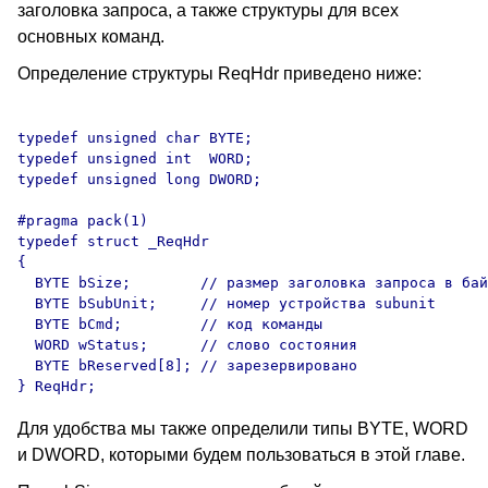
заголовка запроса, а также структуры для всех
основных команд.
Определение структуры ReqHdr приведено ниже:
typedef unsigned char BYTE;

typedef unsigned int  WORD;

typedef unsigned long DWORD;

#pragma pack(1)

typedef struct _ReqHdr

{

  BYTE bSize;        // размер заголовка запроса в бай
  BYTE bSubUnit;     // номер устройства subunit

  BYTE bCmd;         // код команды

  WORD wStatus;      // слово состояния

  BYTE bReserved[8]; // зарезервировано

Для удобства мы также определили типы BYTE, WORD
и DWORD, которыми будем пользоваться в этой главе.