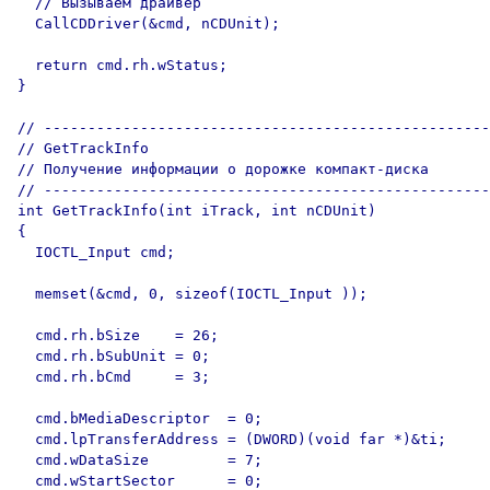
  // Вызываем драйвер

  CallCDDriver(&cmd, nCDUnit);

  return cmd.rh.wStatus;

}  

// ---------------------------------------------------

// GetTrackInfo

// Получение информации о дорожке компакт-диска

// ---------------------------------------------------

int GetTrackInfo(int iTrack, int nCDUnit)

{

  IOCTL_Input cmd;

  memset(&cmd, 0, sizeof(IOCTL_Input ));

  cmd.rh.bSize    = 26;

  cmd.rh.bSubUnit = 0;

  cmd.rh.bCmd     = 3;

  cmd.bMediaDescriptor  = 0;

  cmd.lpTransferAddress = (DWORD)(void far *)&ti;

  cmd.wDataSize         = 7;

  cmd.wStartSector      = 0;
