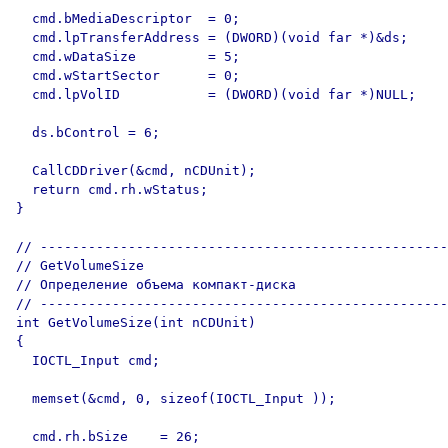
  cmd.bMediaDescriptor  = 0;

  cmd.lpTransferAddress = (DWORD)(void far *)&ds;

  cmd.wDataSize         = 5;

  cmd.wStartSector      = 0;

  cmd.lpVolID           = (DWORD)(void far *)NULL;

  ds.bControl = 6;

  CallCDDriver(&cmd, nCDUnit);

  return cmd.rh.wStatus;

}  

// ---------------------------------------------------

// GetVolumeSize

// Определение объема компакт-диска

// ---------------------------------------------------

int GetVolumeSize(int nCDUnit)

{

  IOCTL_Input cmd;

  memset(&cmd, 0, sizeof(IOCTL_Input ));

  cmd.rh.bSize    = 26;
