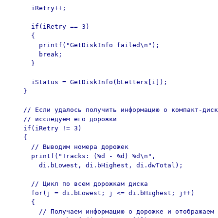
      iRetry++;

      if(iRetry == 3)

      {

        printf("GetDiskInfo failed\n");

        break;

      }

      iStatus = GetDiskInfo(bLetters[i]);

    }

    // Если удалось получить информацию о компакт-диск
    // исследуем его дорожки

    if(iRetry != 3)

    {

      // Выводим номера дорожек

      printf("Tracks: (%d - %d) %d\n", 

        di.bLowest, di.bHighest, di.dwTotal);

      // Цикл по всем дорожкам диска

      for(j = di.bLowest; j <= di.bHighest; j++)

      {

        // Получаем информацию о дорожке и отображаем 