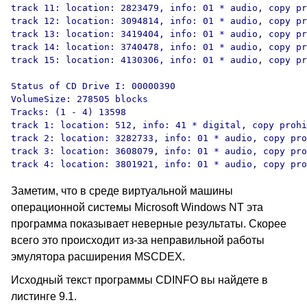
track 11: location: 2823479, info: 01 * audio, copy pr
track 12: location: 3094814, info: 01 * audio, copy pr
track 13: location: 3419404, info: 01 * audio, copy pr
track 14: location: 3740478, info: 01 * audio, copy pr
track 15: location: 4130306, info: 01 * audio, copy pr
Status of CD Drive I: 00000390

VolumeSize: 278505 blocks

Tracks: (1 - 4) 13598

track 1: location: 512, info: 41 * digital, copy prohi
track 2: location: 3282733, info: 01 * audio, copy pro
track 3: location: 3608079, info: 01 * audio, copy pro
Заметим, что в среде виртуальной машины
операционной системы Microsoft Windows NT эта
программа показывает неверные результаты. Скорее
всего это происходит из-за неправильной работы
эмулятора расширения MSCDEX.
Исходный текст программы CDINFO вы найдете в
листинге 9.1.