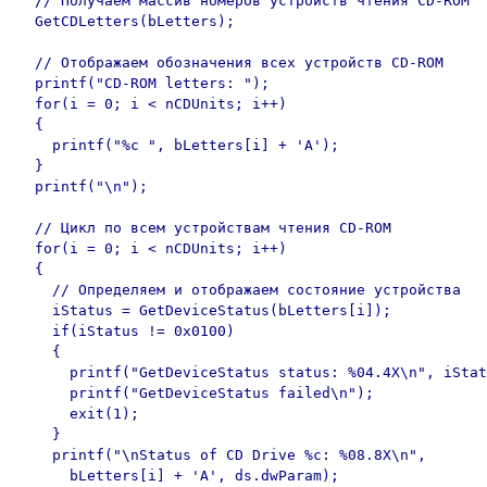
  // Получаем массив номеров устройств чтения CD-ROM

  GetCDLetters(bLetters);

  // Отображаем обозначения всех устройств CD-ROM

  printf("CD-ROM letters: ");

  for(i = 0; i < nCDUnits; i++)

  {

    printf("%c ", bLetters[i] + 'A');  

  }

  printf("\n");

  // Цикл по всем устройствам чтения CD-ROM

  for(i = 0; i < nCDUnits; i++)

  {

    // Определяем и отображаем состояние устройства

    iStatus = GetDeviceStatus(bLetters[i]);

    if(iStatus != 0x0100)

    {

      printf("GetDeviceStatus status: %04.4X\n", iStat
      printf("GetDeviceStatus failed\n");

      exit(1);               

    }

    printf("\nStatus of CD Drive %c: %08.8X\n", 

      bLetters[i] + 'A', ds.dwParam);
