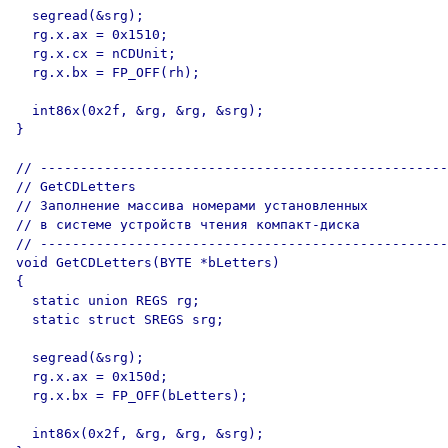
  segread(&srg);

  rg.x.ax = 0x1510;

  rg.x.cx = nCDUnit;

  rg.x.bx = FP_OFF(rh);  

  int86x(0x2f, &rg, &rg, &srg);

}

// ---------------------------------------------------

// GetCDLetters

// Заполнение массива номерами установленных 

// в системе устройств чтения компакт-диска

// ---------------------------------------------------

void GetCDLetters(BYTE *bLetters)

{

  static union REGS rg;

  static struct SREGS srg;

  segread(&srg);

  rg.x.ax = 0x150d;

  rg.x.bx = FP_OFF(bLetters);  

  int86x(0x2f, &rg, &rg, &srg);
