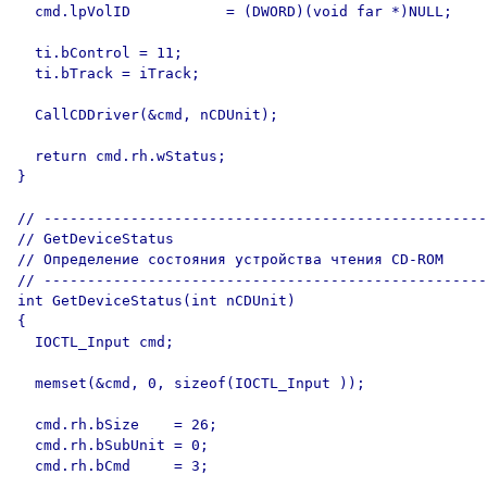
  cmd.lpVolID           = (DWORD)(void far *)NULL;

  ti.bControl = 11;

  ti.bTrack = iTrack;

  CallCDDriver(&cmd, nCDUnit);

  return cmd.rh.wStatus;

}  

// ---------------------------------------------------

// GetDeviceStatus

// Определение состояния устройства чтения CD-ROM

// ---------------------------------------------------

int GetDeviceStatus(int nCDUnit)

{

  IOCTL_Input cmd;

  memset(&cmd, 0, sizeof(IOCTL_Input ));

  cmd.rh.bSize    = 26;

  cmd.rh.bSubUnit = 0;

  cmd.rh.bCmd     = 3;
