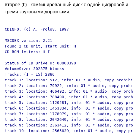
второе (I:) - комбинированный диск с одной цифровой и
тремя звуковыми дорожками:
CDINFO, (c) A. Frolov, 1997

MSCDEX version: 2.21

Found 2 CD Unit, start unit: H

CD-ROM letters: H I 

Status of CD Drive H: 00000390

VolumeSize: 302375 blocks

Tracks: (1 - 15) 2866

track 1: location: 512, info: 01 * audio, copy prohibi
track 2: location: 79922, info: 01 * audio, copy prohi
track 3: location: 466492, info: 01 * audio, copy proh
track 4: location: 788490, info: 01 * audio, copy proh
track 5: location: 1120281, info: 01 * audio, copy pro
track 6: location: 1453334, info: 01 * audio, copy pro
track 7: location: 1778979, info: 01 * audio, copy pro
track 8: location: 2042649, info: 01 * audio, copy pro
track 9: location: 2363412, info: 01 * audio, copy pro
track 10: location: 2565639, info: 01 * audio, copy pr