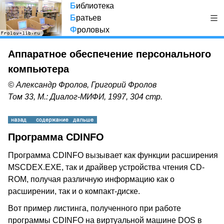
Б
иблиотека
Б
ратьев
Ф
роловых
Аппаратное обеспечение персонального
компьютера
© Александр Фролов, Григорий Фролов
Том 33, М.: Диалог-МИФИ, 1997, 304 стр.
Программа CDINFO
Программа CDINFO вызывает как функции расширения
MSCDEX.EXE, так и драйвер устройства чтения CD-
ROM, получая различную информацию как о
расширении, так и о компакт-диске.
Вот пример листинга, полученного при работе
программы CDINFO на виртуальной машине DOS в