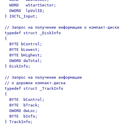
  WORD   wStartSector;

  DWORD  lpVolID;

} IOCTL_Input;       

// Запрос на получение информации о компакт-диске

typedef struct _DiskInfo

{

  BYTE bControl;

  BYTE bLowest;

  BYTE bHighest;

  DWORD dwTotal;

} DiskInfo;

// Запрос на получение информации 

// о дорожке компакт-диска

typedef struct _TrackInfo

{

  BYTE  bControl;

  BYTE  bTrack;

  DWORD dwLoc;

  BYTE  bInfo;

} TrackInfo;
