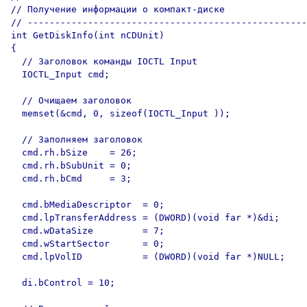
// Получение информации о компакт-диске

// ---------------------------------------------------

int GetDiskInfo(int nCDUnit)

{

  // Заголовок команды IOCTL Input

  IOCTL_Input cmd;

  // Очищаем заголовок

  memset(&cmd, 0, sizeof(IOCTL_Input ));

  // Заполняем заголовок

  cmd.rh.bSize    = 26;

  cmd.rh.bSubUnit = 0;

  cmd.rh.bCmd     = 3;

  cmd.bMediaDescriptor  = 0;

  cmd.lpTransferAddress = (DWORD)(void far *)&di;

  cmd.wDataSize         = 7;

  cmd.wStartSector      = 0;

  cmd.lpVolID           = (DWORD)(void far *)NULL;

  di.bControl = 10;
