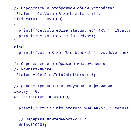
    // Определяем и отображаем объем устройства

    iStatus = GetVolumeSize(bLetters[i]);

    if(iStatus != 0x0100)

    {

      printf("GetVolumeSize status: %04.4X\n", iStatus
      printf("GetVolumeSize failed\n");

    }

    else

      printf("VolumeSize: %ld blocks\n", vs.dwVolumeSi
    // Определяем и отображаем информацию о

    // компакт-диске

    iStatus = GetDiskInfo(bLetters[i]);

    // Делаем три попытки получения информации

    iRetry = 0;

    while(iStatus != 0x0100)

    {

      printf("GetDiskInfo status: %04.4X\n", iStatus);

      // Задержка длительностью 1 с

      delay(1000);
