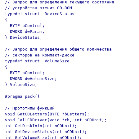
// Запрос для определения текущего состояния

// устройства чтения CD-ROM

typedef struct _DeviceStatus

{

  BYTE bControl;

  DWORD dwParam;

} DeviceStatus;

// Запрос для определения общего количества

// секторов на компакт-диске

typedef struct _VolumeSize

{

  BYTE bControl;

  DWORD dwVolumeSize;

} VolumeSize;

#pragma pack()

// Прототипы функций

void GetCDLetters(BYTE *bLetters);

void CallCDDriver(void *rh, int nCDUnit);

int GetDiskInfo(int nCDUnit);

int GetDeviceStatus(int nCDUnit);

int GetVolumeSize(int nCDUnit);
