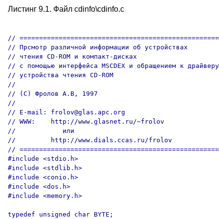
Листинг 9.1. Файл cdinfo\cdinfo.с
// ===================================================
// Прсмотр различной информации об устройствах

// чтения CD-ROM и компакт-дисках 

// с помощью интерфейса MSCDEX и обращением к драйверу

// устройства чтения CD-ROM

//

// (C) Фролов А.В, 1997

//

// E-mail: frolov@glas.apc.org

// WWW:    http://www.glasnet.ru/~frolov

//            или

//         http://www.dials.ccas.ru/frolov

// ===================================================
#include <stdio.h>

#include <stdlib.h>

#include <conio.h>

#include <dos.h>

#include <memory.h>

typedef unsigned char BYTE;
