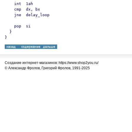
    int  1ah

    cmp  dx, bx

    jne  delay_loop

    pop  si

  }

Создание интернет-магазинов: https://www.shop2you.ru/
© Александр Фролов, Григорий Фролов, 1991-2025