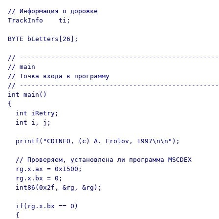
// Информация о дорожке

TrackInfo    ti;

BYTE bLetters[26];

// ---------------------------------------------------

// main

// Точка входа в программу

// ---------------------------------------------------

int main() 

{

  int iRetry;

  int i, j;

  printf("CDINFO, (c) A. Frolov, 1997\n\n");

  // Проверяем, установлена ли программа MSCDEX

  rg.x.ax = 0x1500;

  rg.x.bx = 0;

  int86(0x2f, &rg, &rg);

  if(rg.x.bx == 0)

  {
