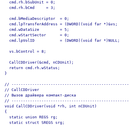
  cmd.rh.bSubUnit = 0;

  cmd.rh.bCmd     = 3;

  cmd.bMediaDescriptor  = 0;

  cmd.lpTransferAddress = (DWORD)(void far *)&vs;

  cmd.wDataSize         = 5;

  cmd.wStartSector      = 0;

  cmd.lpVolID           = (DWORD)(void far *)NULL;

  vs.bControl = 8;

  CallCDDriver(&cmd, nCDUnit);

  return cmd.rh.wStatus;

}  

// ---------------------------------------------------

// CallCDDriver

// Вызов драйвера компакт-диска

// ---------------------------------------------------

void CallCDDriver(void *rh, int nCDUnit)

{

  static union REGS rg;

  static struct SREGS srg;
