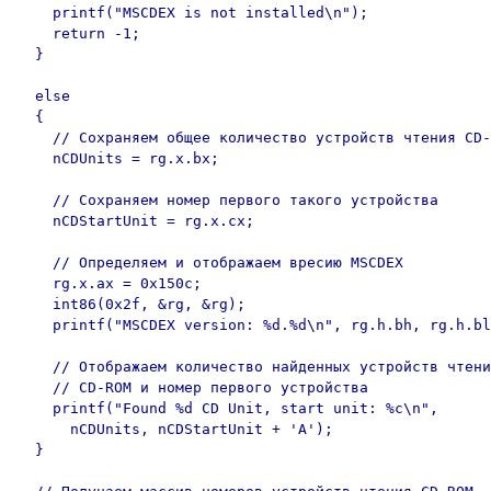
    printf("MSCDEX is not installed\n");

    return -1;

  }

  else        

  {

    // Сохраняем общее количество устройств чтения CD-
    nCDUnits = rg.x.bx;

    // Сохраняем номер первого такого устройства

    nCDStartUnit = rg.x.cx;

    // Определяем и отображаем вресию MSCDEX

    rg.x.ax = 0x150c;

    int86(0x2f, &rg, &rg);

    printf("MSCDEX version: %d.%d\n", rg.h.bh, rg.h.bl
    // Отображаем количество найденных устройств чтени
    // CD-ROM и номер первого устройства

    printf("Found %d CD Unit, start unit: %c\n",

      nCDUnits, nCDStartUnit + 'A');

  }
