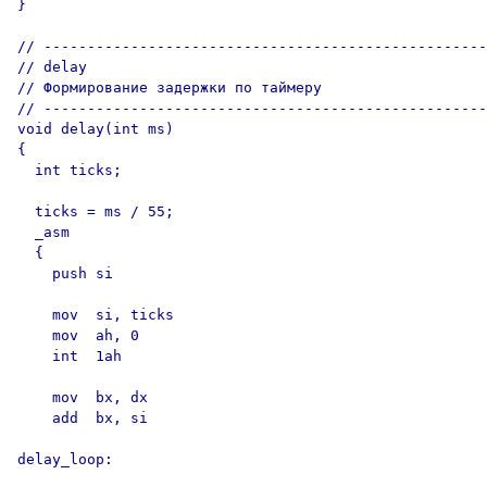
}

// ---------------------------------------------------

// delay

// Формирование задержки по таймеру

// ---------------------------------------------------

void delay(int ms) 

{

  int ticks;    

  ticks = ms / 55;

  _asm 

  {

    push si

    mov  si, ticks

    mov  ah, 0

    int  1ah

    mov  bx, dx

    add  bx, si

delay_loop:
