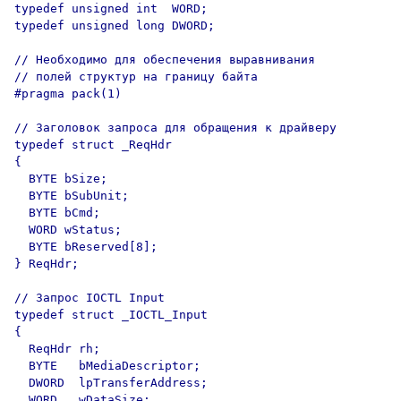
typedef unsigned int  WORD;

typedef unsigned long DWORD;

// Необходимо для обеспечения выравнивания 

// полей структур на границу байта

#pragma pack(1)

// Заголовок запроса для обращения к драйверу

typedef struct _ReqHdr

{

  BYTE bSize;

  BYTE bSubUnit;

  BYTE bCmd;

  WORD wStatus;

  BYTE bReserved[8];    

} ReqHdr;

// Запрос IOCTL Input

typedef struct _IOCTL_Input

{             

  ReqHdr rh;

  BYTE   bMediaDescriptor;

  DWORD  lpTransferAddress;

  WORD   wDataSize;
