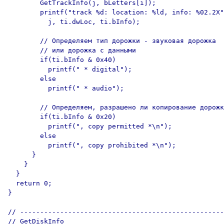
        GetTrackInfo(j, bLetters[i]);

        printf("track %d: location: %ld, info: %02.2X"
          j, ti.dwLoc, ti.bInfo);

        // Определяем тип дорожки - звуковая дорожка

        // или дорожка с данными

        if(ti.bInfo & 0x40)

          printf(" * digital");

        else

          printf(" * audio");

        // Определяем, разрашено ли копирование дорожк
        if(ti.bInfo & 0x20)

          printf(", copy permitted *\n");

        else

          printf(", copy prohibited *\n");

      }

    }  

  }

  return 0;

}

// ---------------------------------------------------

// GetDiskInfo
