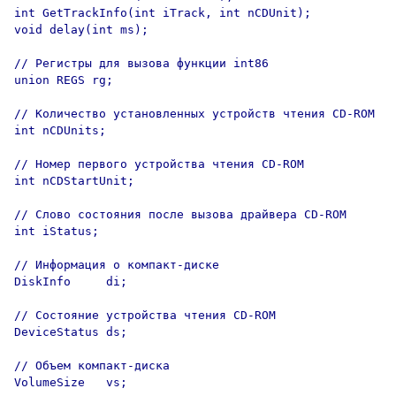
int GetTrackInfo(int iTrack, int nCDUnit);

void delay(int ms);

// Регистры для вызова функции int86

union REGS rg;                      

// Количество установленных устройств чтения CD-ROM

int nCDUnits;

// Номер первого устройства чтения CD-ROM

int nCDStartUnit;

// Слово состояния после вызова драйвера CD-ROM

int iStatus;

// Информация о компакт-диске

DiskInfo     di;             

// Состояние устройства чтения CD-ROM

DeviceStatus ds;                     

// Объем компакт-диска

VolumeSize   vs;      
