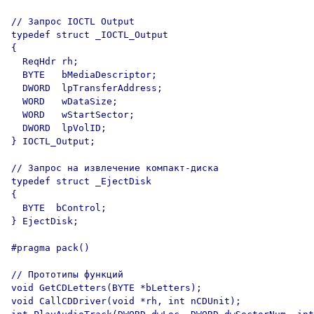
// Запрос IOCTL Output

typedef struct _IOCTL_Output

{             

  ReqHdr rh;

  BYTE   bMediaDescriptor;

  DWORD  lpTransferAddress;

  WORD   wDataSize;

  WORD   wStartSector;

  DWORD  lpVolID;

} IOCTL_Output;       

// Запрос на извлечение компакт-диска

typedef struct _EjectDisk

{

  BYTE  bControl;

} EjectDisk;

#pragma pack()

// Прототипы функций

void GetCDLetters(BYTE *bLetters);

void CallCDDriver(void *rh, int nCDUnit);
