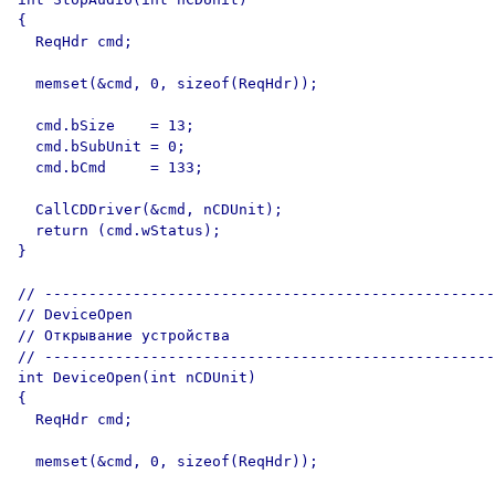
{

  ReqHdr cmd;

  memset(&cmd, 0, sizeof(ReqHdr));

  cmd.bSize    = 13;

  cmd.bSubUnit = 0;

  cmd.bCmd     = 133;

  CallCDDriver(&cmd, nCDUnit);

  return (cmd.wStatus);

}  

// ---------------------------------------------------

// DeviceOpen

// Открывание устройства

// ---------------------------------------------------

int DeviceOpen(int nCDUnit)

{

  ReqHdr cmd;

  memset(&cmd, 0, sizeof(ReqHdr));
