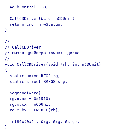
  ed.bControl = 0;

  CallCDDriver(&cmd, nCDUnit);

  return cmd.rh.wStatus;

}  

// ---------------------------------------------------

// CallCDDriver

// Вызов драйвера компакт-диска

// ---------------------------------------------------

void CallCDDriver(void *rh, int nCDUnit)

{

  static union REGS rg;

  static struct SREGS srg;

  segread(&srg);

  rg.x.ax = 0x1510;

  rg.x.cx = nCDUnit;

  rg.x.bx = FP_OFF(rh);  

  int86x(0x2f, &rg, &rg, &srg);

}
