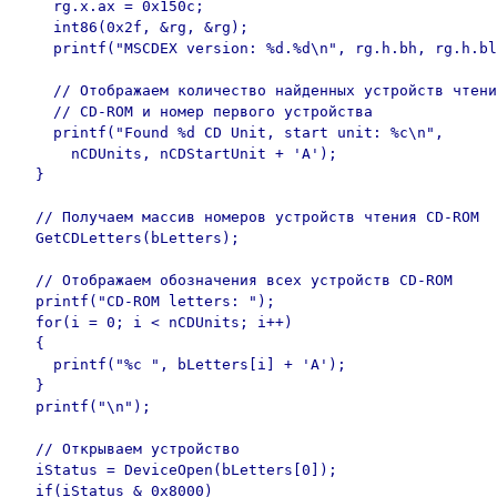
    rg.x.ax = 0x150c;

    int86(0x2f, &rg, &rg);

    printf("MSCDEX version: %d.%d\n", rg.h.bh, rg.h.bl
    // Отображаем количество найденных устройств чтени
    // CD-ROM и номер первого устройства

    printf("Found %d CD Unit, start unit: %c\n",

      nCDUnits, nCDStartUnit + 'A');

  }

  // Получаем массив номеров устройств чтения CD-ROM

  GetCDLetters(bLetters);

  // Отображаем обозначения всех устройств CD-ROM

  printf("CD-ROM letters: ");

  for(i = 0; i < nCDUnits; i++)

  {

    printf("%c ", bLetters[i] + 'A');  

  }

  printf("\n");

  // Открываем устройство

  iStatus = DeviceOpen(bLetters[0]);

  if(iStatus & 0x8000)
