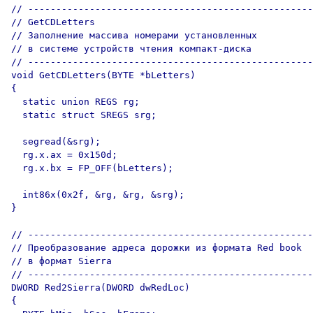
// ---------------------------------------------------

// GetCDLetters

// Заполнение массива номерами установленных 

// в системе устройств чтения компакт-диска

// ---------------------------------------------------

void GetCDLetters(BYTE *bLetters)

{

  static union REGS rg;

  static struct SREGS srg;

  segread(&srg);

  rg.x.ax = 0x150d;

  rg.x.bx = FP_OFF(bLetters);  

  int86x(0x2f, &rg, &rg, &srg);

}

// ---------------------------------------------------

// Преобразование адреса дорожки из формата Red book

// в формат Sierra

// ---------------------------------------------------

DWORD Red2Sierra(DWORD dwRedLoc)

{
