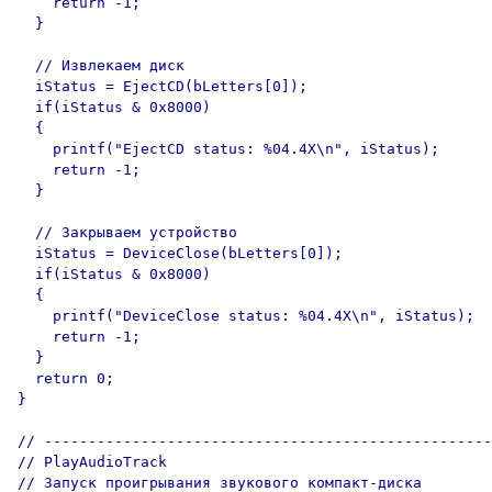
    return -1;

  }

  // Извлекаем диск

  iStatus = EjectCD(bLetters[0]);

  if(iStatus & 0x8000)

  {

    printf("EjectCD status: %04.4X\n", iStatus);

    return -1;

  }

  // Закрываем устройство

  iStatus = DeviceClose(bLetters[0]);

  if(iStatus & 0x8000)

  {

    printf("DeviceClose status: %04.4X\n", iStatus);

    return -1;

  }

  return 0;

}

// ---------------------------------------------------

// PlayAudioTrack

// Запуск проигрывания звукового компакт-диска
