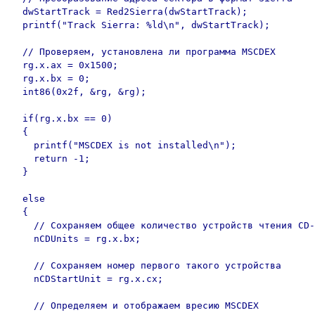
  dwStartTrack = Red2Sierra(dwStartTrack);

  printf("Track Sierra: %ld\n", dwStartTrack);

  // Проверяем, установлена ли программа MSCDEX

  rg.x.ax = 0x1500;

  rg.x.bx = 0;

  int86(0x2f, &rg, &rg);

  if(rg.x.bx == 0)

  {

    printf("MSCDEX is not installed\n");

    return -1;

  }

  else        

  {

    // Сохраняем общее количество устройств чтения CD-
    nCDUnits = rg.x.bx;

    // Сохраняем номер первого такого устройства

    nCDStartUnit = rg.x.cx;

    // Определяем и отображаем вресию MSCDEX
