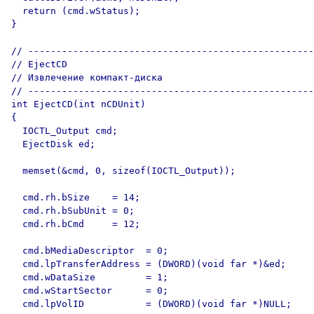
  return (cmd.wStatus);

}  

// ---------------------------------------------------

// EjectCD

// Извлечение компакт-диска

// ---------------------------------------------------

int EjectCD(int nCDUnit)

{

  IOCTL_Output cmd;

  EjectDisk ed;

  memset(&cmd, 0, sizeof(IOCTL_Output));

  cmd.rh.bSize    = 14;

  cmd.rh.bSubUnit = 0;

  cmd.rh.bCmd     = 12;

  cmd.bMediaDescriptor  = 0;

  cmd.lpTransferAddress = (DWORD)(void far *)&ed;

  cmd.wDataSize         = 1;

  cmd.wStartSector      = 0;

  cmd.lpVolID           = (DWORD)(void far *)NULL;
