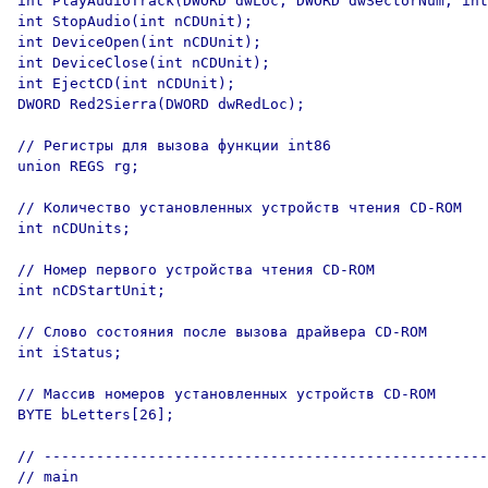
int PlayAudioTrack(DWORD dwLoc, DWORD dwSectorNum, int
int StopAudio(int nCDUnit);

int DeviceOpen(int nCDUnit);

int DeviceClose(int nCDUnit);

int EjectCD(int nCDUnit);

DWORD Red2Sierra(DWORD dwRedLoc);

// Регистры для вызова функции int86

union REGS rg;                      

// Количество установленных устройств чтения CD-ROM

int nCDUnits;

// Номер первого устройства чтения CD-ROM

int nCDStartUnit;

// Слово состояния после вызова драйвера CD-ROM

int iStatus;

// Массив номеров установленных устройств CD-ROM

BYTE bLetters[26];

// ---------------------------------------------------

// main
