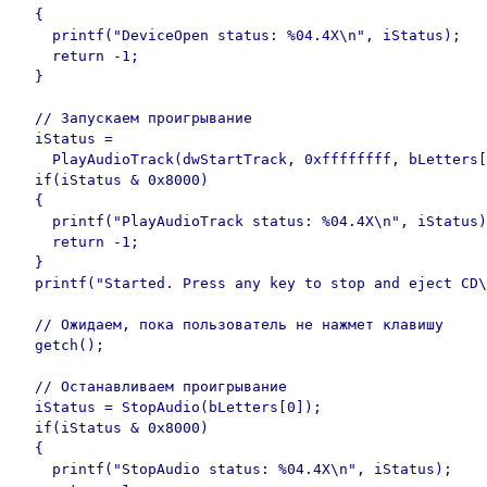
  {

    printf("DeviceOpen status: %04.4X\n", iStatus);

    return -1;

  }

  // Запускаем проигрывание

  iStatus = 

    PlayAudioTrack(dwStartTrack, 0xffffffff, bLetters[
  if(iStatus & 0x8000)

  {

    printf("PlayAudioTrack status: %04.4X\n", iStatus)
    return -1;

  }

  printf("Started. Press any key to stop and eject CD\
  // Ожидаем, пока пользователь не нажмет клавишу

  getch();

  // Останавливаем проигрывание

  iStatus = StopAudio(bLetters[0]);

  if(iStatus & 0x8000)

  {

    printf("StopAudio status: %04.4X\n", iStatus);
