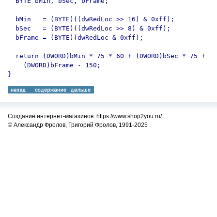
  BYTE bMin, bSec, bFrame;

  bMin   = (BYTE)((dwRedLoc >> 16) & 0xff);

  bSec   = (BYTE)((dwRedLoc >> 8) & 0xff);

  bFrame = (BYTE)(dwRedLoc & 0xff);

  return (DWORD)bMin * 75 * 60 + (DWORD)bSec * 75 + 

    (DWORD)bFrame - 150;

Создание интернет-магазинов: https://www.shop2you.ru/
© Александр Фролов, Григорий Фролов, 1991-2025