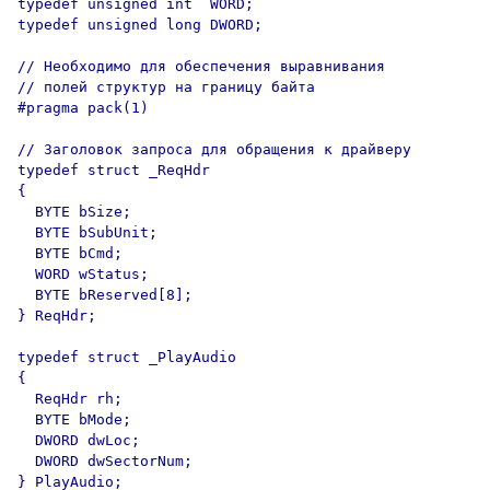
typedef unsigned int  WORD;

typedef unsigned long DWORD;

// Необходимо для обеспечения выравнивания 

// полей структур на границу байта

#pragma pack(1)

// Заголовок запроса для обращения к драйверу

typedef struct _ReqHdr

{

  BYTE bSize;

  BYTE bSubUnit;

  BYTE bCmd;

  WORD wStatus;

  BYTE bReserved[8];    

} ReqHdr;

typedef struct _PlayAudio

{

  ReqHdr rh;

  BYTE bMode;

  DWORD dwLoc;

  DWORD dwSectorNum;

} PlayAudio;
