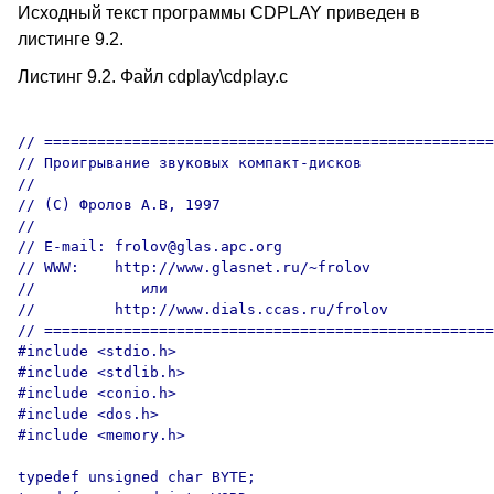
Исходный текст программы CDPLAY приведен в
листинге 9.2.
Листинг 9.2. Файл cdplay\cdplay.с
// ===================================================
// Проигрывание звуковых компакт-дисков

//

// (C) Фролов А.В, 1997

//

// E-mail: frolov@glas.apc.org

// WWW:    http://www.glasnet.ru/~frolov

//            или

//         http://www.dials.ccas.ru/frolov

// ===================================================
#include <stdio.h>

#include <stdlib.h>

#include <conio.h>

#include <dos.h>

#include <memory.h>

typedef unsigned char BYTE;
