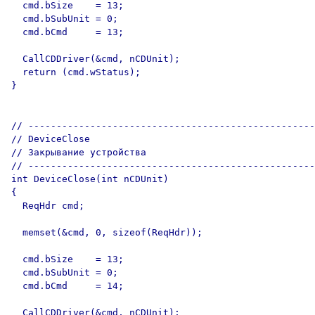
  cmd.bSize    = 13;

  cmd.bSubUnit = 0;

  cmd.bCmd     = 13;

  CallCDDriver(&cmd, nCDUnit);

  return (cmd.wStatus);

}  

// ---------------------------------------------------

// DeviceClose

// Закрывание устройства

// ---------------------------------------------------

int DeviceClose(int nCDUnit)

{

  ReqHdr cmd;

  memset(&cmd, 0, sizeof(ReqHdr));

  cmd.bSize    = 13;

  cmd.bSubUnit = 0;

  cmd.bCmd     = 14;

  CallCDDriver(&cmd, nCDUnit);
