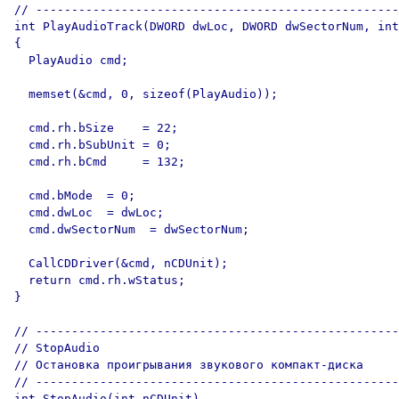
// ---------------------------------------------------

int PlayAudioTrack(DWORD dwLoc, DWORD dwSectorNum, int
{

  PlayAudio cmd;

  memset(&cmd, 0, sizeof(PlayAudio));

  cmd.rh.bSize    = 22;

  cmd.rh.bSubUnit = 0;

  cmd.rh.bCmd     = 132;

  cmd.bMode  = 0;

  cmd.dwLoc  = dwLoc;

  cmd.dwSectorNum  = dwSectorNum;

  CallCDDriver(&cmd, nCDUnit);

  return cmd.rh.wStatus;

}  

// ---------------------------------------------------

// StopAudio

// Остановка проигрывания звукового компакт-диска

// ---------------------------------------------------

int StopAudio(int nCDUnit)
