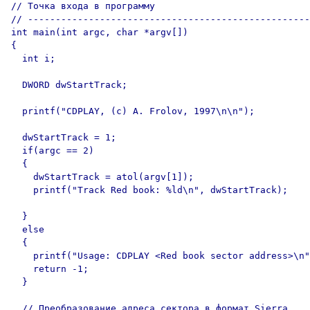
// Точка входа в программу

// ---------------------------------------------------

int main(int argc, char *argv[]) 

{

  int i;

  DWORD dwStartTrack;

  printf("CDPLAY, (c) A. Frolov, 1997\n\n");

  dwStartTrack = 1;

  if(argc == 2)

  {

    dwStartTrack = atol(argv[1]);

    printf("Track Red book: %ld\n", dwStartTrack);

  }

  else

  {

    printf("Usage: CDPLAY <Red book sector address>\n"
    return -1;

  }

  // Преобразование адреса сектора в формат Sierra
