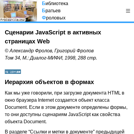
Б
иблиотека
Б
ратьев
Ф
роловых
Сценарии JavaScript в активных
страницах Web
© Александр Фролов, Григорий Фролов
Том 34, М.: Диалог-МИФИ, 1998, 288 стр.
Иерархия объектов в формах
Как мы уже говорили, при загрузке документа HTML в
окно браузера Internet создается объект класса
Document. Если в этом документе определены формы,
то они доступны сценариям JavaScript как свойства
объекта Document.
В разделе “Ссылки и метки в документе” предыдущей