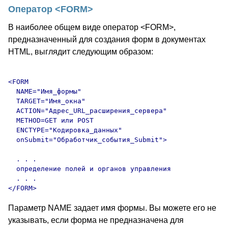
Оператор <FORM>
В наиболее общем виде оператор <FORM>,
предназначенный для создания форм в документах
HTML, выглядит следующим образом:
<FORM

  NAME="Имя_формы"

  TARGET="Имя_окна"

  ACTION="Адрес_URL_расширения_сервера"

  METHOD=GET или POST

  ENCTYPE="Кодировка_данных"

  onSubmit="Обработчик_события_Submit">

  . . .

  определение полей и органов управления

  . . .

Параметр NAME задает имя формы. Вы можете его не
указывать, если форма не предназначена для