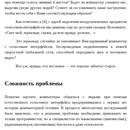
при помощи голоса, мимики и жестов? Будет ли компьютер узнавать нас,
выделяя среди других людей? Сумеет ли он улавливать наше настроение,
чтобы вести себя с Вами соответствующим образом?
Как отмечено в [4], с идеей наделения неодушевленных предметов
голосовым интерфейсом мы знакомы еще по детским сказкам. Вспомните:
«Свет мой, зеркальце, скажи, да всю правду доложи…».
Это зеркальце случайно не напоминает Вам карманный компьютер
с голосовым интерфейсом, беспроводным подключением к некоей
скоростной глобальной сети, способной передавать звук и потоковое
видео?
Вот уж, правда, что все новое — это хорошо забытое старое…
Сложность проблемы
Попытки научить компьютеры общаться с людьми при помощи
естественного голосового интерфейса предпринимались с первых лет
истории компьютерной техники. В процессе многолетних исследований
было выяснено, что к решению проблемы необходимо привлекать не
только программистов, но и специалистов по языкознанию (лингвистике),
радиоинженеров, математиков, биологов и даже психологов.