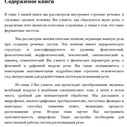
Содержимое книги
В главе 1 нашей книги мы рассмотрели внутреннее строение речевых и
слуховых органов человека. Вы узнаете, как образуются звуки речи, о
разделении этих звуков на голосовые и шумовые, а также о том, что такое
формантные частоты.
Мы рассмотрим лингвистические понятия, играющие важную роль
при создании речевых систем. Эти понятия имеют иерархическую
структуру и классифицируются по уровням: фонетический,
фонологический, морфологический, лексический, синтаксический и,
наконец, семантический. Вы узнаете о физических параметрах речи, о
фонемной и дифонной модели речи. Вы также познакомитесь с
некоторыми анатомическими подробностями строения человеческого
уха, интересными для разработчиков систем распознавания речи.
Из главы 2 Вы узнаете, как происходит преобразование звуковых
колебаний воздуха в колебания электрического тока, а затем в поток
чисел, удобный для компьютерной обработки. Мы расскажем о
микрофонах, аналого-цифровых преобразователях, частотных фильтрах и
некоторых способах снижения помех, мешающих процессу
распознавания речи. Вторая глава научит Вас настраивать
чувствительность микрофона. Такая настройка необходима для
качественной работы систем распознавания речи.