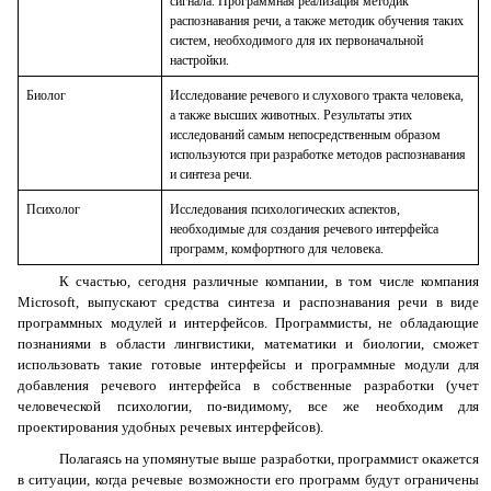
сигнала. Программная реализация методик
распознавания речи, а также методик обучения таких
систем, необходимого для их первоначальной
настройки.
Биолог
Исследование речевого и слухового тракта человека,
а также высших животных. Результаты этих
исследований самым непосредственным образом
используются при разработке методов распознавания
и синтеза речи.
Психолог
Исследования психологических аспектов,
необходимые для создания речевого интерфейса
программ, комфортного для человека.
К счастью, сегодня различные компании, в том числе компания
Microsoft
, выпускают средства синтеза и распознавания речи в виде
программных модулей и интерфейсов. Программисты, не обладающие
познаниями в области лингвистики, математики и биологии, сможет
использовать такие готовые интерфейсы и программные модули для
добавления речевого интерфейса в собственные разработки (учет
человеческой психологии, по-видимому, все же необходим для
проектирования удобных речевых интерфейсов).
Полагаясь на упомянутые выше разработки, программист окажется
в ситуации, когда речевые возможности его программ будут ограничены