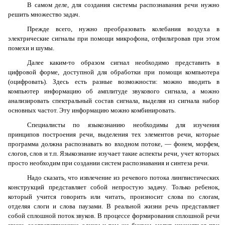
В самом деле, для создания системы распознавания речи нужно
решить множество задач.
Прежде всего, нужно преобразовать колебания воздуха в
электрические сигналы при помощи микрофона, отфильтровав при этом
помехи и шумы.
Далее каким-то образом сигнал необходимо представить в
цифровой форме, доступной для обработки при помощи компьютера
(оцифровать). Здесь есть разные возможности: можно вводить в
компьютер информацию об амплитуде звукового сигнала, а можно
анализировать спектральный состав сигнала, выделяя из сигнала набор
основных частот. Эту информацию можно комбинировать.
Специалисты по языкознанию необходимы для изучения
принципов построения речи, выделения тех элементов речи, которые
программа должна распознавать во входном потоке, — фонем, морфем,
слогов, слов и т.п. Языкознание изучает такие аспекты речи, учет которых
просто необходим при создании систем распознавания и синтеза речи.
Надо сказать, что извлечение из речевого потока лингвистических
конструкций представляет собой непростую задачу. Только ребенок,
который учится говорить или читать, произносит слова по слогам,
отделяя слоги и слова паузами. В реальной жизни речь представляет
собой сплошной поток звуков. В процессе формирования сплошной речи