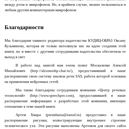
между ртом и микрофоном. Но, в крайнем случае, можно пользоваться и
любым другим компьютерным микрофоном.
Благодарности
Мы благодарим главного редактора издательства КУДИЦ-ОБРАЗ Оксану
Кузьминову, которая не только натолкнула нас на идею создания этой
книги, но и вместе с другими сотрудниками издательства обеспечила ее
выход в свет.
В работе над книгой нам очень помог Москаленко Алексей
Михайлович (http://alexmoshp.chat.ru/), предоставивший в наше
распоряжение свою систему анализа речи
SAS
, работа которой основана
на применении нейронных сетей.
Мы также благодарны сотрудникам компании «Центр речевых
технологий» (http://www.speechpro.com), предоставившей в наше
распоряжение информацию о разработках этой компании, имеющих
отношение к теме нашей книги.
Артем Хмара (premdania@narod.ru) предоставил в наше
распоряжение рисунки, иллюстрирующие внутреннее строение
человеческого уха. Эти рисунки выполнены Артемом для своего сайта