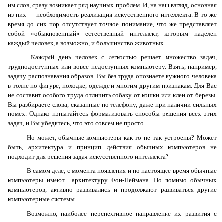
им слов, сразу возникает ряд научных проблем. И, на наш взгляд, основная
из них — необходимость реализации искусственного интеллекта. В то же
время до сих пор отсутствует точное понимание, что же представляет
собой «обыкновенный» естественный интеллект, которым наделен
каждый человек, а возможно, и большинство животных.
Каждый день человек с легкостью решает множество задач,
труднодоступных или вовсе недоступных компьютеру. Взять, например,
задачу распознавания образов. Вы без труда опознаете нужного человека
в толпе по фигуре, походке, одежде и многим другим признакам. Для Вас
не составит особого труда отличить собаку от кошки или клен от березы.
Вы разбираете слова, сказанные по телефону, даже при наличии сильных
помех. Однако попытайтесь формализовать способы решения всех этих
задач, и Вы убедитесь, что это совсем не просто.
Но может, обычные компьютеры как-то не так устроены? Может
быть, архитектура и принцип действия обычных компьютеров не
подходит для решения задач искусственного интеллекта?
В самом деле, с момента появления и по настоящее время обычные
компьютеры имеют архитектуру Фон-Неймана. Но помимо обычных
компьютеров, активно развивались и продолжают развиваться другие
компьютерные системы.
Возможно, наиболее перспективное направление их развития с