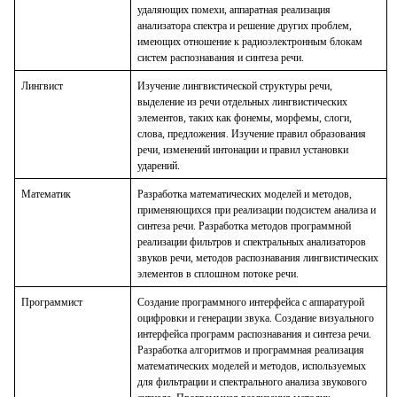
удаляющих помехи, аппаратная реализация
анализатора спектра и решение других проблем,
имеющих отношение к радиоэлектронным блокам
систем распознавания и синтеза речи.
Лингвист
Изучение лингвистической структуры речи,
выделение из речи отдельных лингвистических
элементов, таких как фонемы, морфемы, слоги,
слова, предложения. Изучение правил образования
речи, изменений интонации и правил установки
ударений.
Математик
Разработка математических моделей и методов,
применяющихся при реализации подсистем анализа и
синтеза речи. Разработка методов программной
реализации фильтров и спектральных анализаторов
звуков речи, методов распознавания лингвистических
элементов в сплошном потоке речи.
Программист
Создание программного интерфейса с аппаратурой
оцифровки и генерации звука. Создание визуального
интерфейса программ распознавания и синтеза речи.
Разработка алгоритмов и программная реализация
математических моделей и методов, используемых
для фильтрации и спектрального анализа звукового