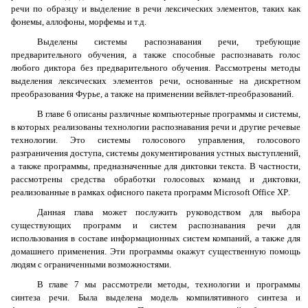
речи по образцу и выделение в речи лексических элементов, таких как
фонемы, аллофоны, морфемы и т.д.
Выделены системы распознавания речи, требующие
предварительного обучения, а также способные распознавать голос
любого диктора без предварительного обучения. Рассмотрены методы
выделения лексических элементов речи, основанные на дискретном
преобразования Фурье, а также на применении вейвлет-преобразований.
В главе 6 описаны различные компьютерные программы и системы,
в которых реализованы технологии распознавания речи и другие речевые
технологии. Это системы голосового управления, голосового
разграничения доступа, системы документирования устных выступлений,
а также программы, предназначенные для диктовки текста. В частности,
рассмотрены средства обработки голосовых команд и диктовки,
реализованные в рамках офисного пакета программ
Microsoft
Office
XP
.
Данная глава может послужить руководством для выбора
существующих программ и систем распознавания речи для
использования в составе информационных систем компаний, а также для
домашнего применения. Эти программы окажут существенную помощь
людям с ограниченными возможностями.
В главе 7 мы рассмотрели методы, технологии и программы
синтеза речи. Была выделена модель компилятивного синтеза и