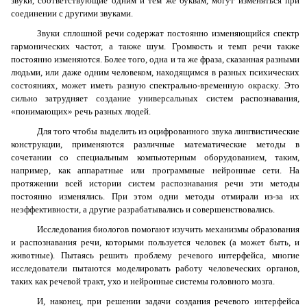
звуки, соответствующие одним и тем же буквам, могут изменяться при
соединении с другими звуками.
Звуки сплошной речи содержат постоянно изменяющийся спектр
гармонических частот, а также шум. Громкость и темп речи также
постоянно изменяются. Более того, одна и та же фраза, сказанная разными
людьми, или даже одним человеком, находящимся в разных психических
состояниях, может иметь разную спектрально-временную окраску. Это
сильно затрудняет создание универсальных систем распознавания,
«понимающих» речь разных людей.
Для того чтобы выделить из оцифрованного звука лингвистические
конструкции, применяются различные математические методы в
сочетании со специальным компьютерным оборудованием, таким,
например, как аппаратные или программные нейронные сети. На
протяжении всей истории систем распознавания речи эти методы
постоянно изменялись. При этом одни методы отмирали из-за их
неэффективности, а другие разрабатывались и совершенствовались.
Исследования биологов помогают изучить механизмы образования
и распознавания речи, которыми пользуется человек (а может быть, и
животные). Пытаясь решить проблему речевого интерфейса, многие
исследователи пытаются моделировать работу человеческих органов,
таких как речевой тракт, ухо и нейронные системы головного мозга.
И, наконец, при решении задачи создания речевого интерфейса