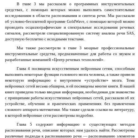
В главе 3 мы рассказали о программных инструментальных
средствах, с помощью которых можно выполнять самостоятельные
исследованиям в области распознавания и синтеза речи. Мы рассказали
об условно-бесплатной программе
GoldWave
, с помощью которой можно
проводить осциллографические и спектральные исследования речевых
сигналов, рассмотрели специализированную систему анализа речи
SAS
,
доступную бесплатно с исходными текстами.
Мы также рассмотрели в главе 3 мощные профессиональные
инструментальные средства, предназначенные для работы со звуком и
разработанные компанией «Центр речевых технологий».
Глава 4 посвящена искусственным нейронным сетям, способным
выполнять некоторые функции головного мозга человека, а также привели
некоторую информацию о внутреннем «устройстве» мозга. Тема
нейронных сетей весьма обширна, и ей посвящены многие книги. В нашей
книге приведена только вводная информация, необходимая для знакомства
с принципами работы искусственных нейронных сетей, рассказали об их
устройстве, обучении и практических применениях без привлечения
сложного аппарата математики. Мы также сделали ссылки на литературу,
в которой нейронные сети рассмотрены подробно.
Глава 5 содержит информацию о существующих методов
распознавания речи, описание которых нам удалось найти. Рассмотрены
различные подходы к распознаванию речи — распознаванию элементов