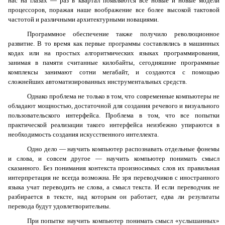
нас на глазах — раз в квартал появляются все новые и новые модели
процессоров, поражая наше воображение все более высокой тактовой
частотой и различными архитектурными новациями.
Программное обеспечение также получило революционное
развитие. В то время как первые программы составлялись в машинных
кодах или на простых алгоритмических языках программирования,
занимая в памяти считанные килобайты, сегодняшние программные
комплексы занимают сотни мегабайт, и создаются с помощью
сложнейших автоматизированных инструментальных средств.
Однако проблема не только в том, что современные компьютеры не
обладают мощностью, достаточной для создания речевого и визуального
пользовательского интерфейса. Проблема в том, что все попытки
практической реализации такого интерфейса неизбежно упираются в
необходимость создания искусственного интеллекта.
Одно дело — научить компьютер распознавать отдельные фонемы
и слова, и совсем другое — научить компьютер понимать смысл
сказанного. Без понимания контекста произносимых слов их правильная
интерпретация не всегда возможна. Не зря переводчиков с иностранного
языка учат переводить не слова, а смысл текста. И если переводчик не
разбирается в тексте, над которым он работает, едва ли результаты
перевода будут удовлетворительны.
При попытке научить компьютер понимать смысл «услышанных»