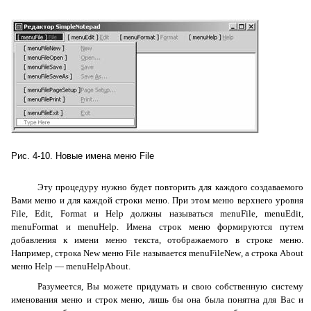
Рис. 4-10. Новые имена меню
File
Эту процедуру нужно будет повторить для каждого создаваемого
Вами меню и для каждой строки меню. При этом меню верхнего уровня
File
,
Edit
,
Format
и
Help
должны называться
menuFile
,
menuEdit
,
menuFormat
и
menuHelp
. Имена строк меню формируются путем
добавления к имени меню текста, отображаемого в строке меню.
Например, строка
New
меню
File
называется
menuFileNew
, а строка
About
меню
Help
—
menuHelpAbout
.
Разумеется, Вы можете придумать и свою собственную систему
именования меню и строк меню, лишь бы она была понятна для Вас и