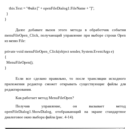
this.Text = "Файл [" + openFileDialog1.FileName + "]";
}
}
Далее добавьте вызов этого метода в обработчик события
menuFileOpen_Click
, получающий управление при выборе строки
Open
из меню
File
:
private void menuFileOpen_Click(object sender, System.EventArgs e)
{
MenuFileOpen();
}
Если все сделано правильно, то после трансляции исходного
приложения редактор сможет открывать существующие файлы для
редактирования.
Как работает метод
MenuFileOpen
?
Получив управление, он вызывает метод
openFileDialog1.ShowDialog
, отображающий на экране стандартное
диалоговое окно выбора файла (рис. 4-14).