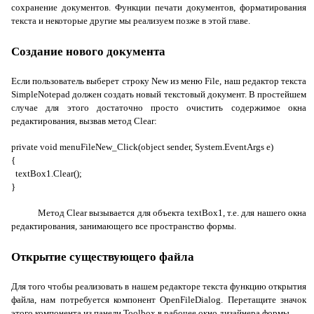
сохранение документов. Функции печати документов, форматирования
текста и некоторые другие мы реализуем позже в этой главе.
Создание нового документа
Если пользователь выберет строку
New
из меню
File
, наш редактор текста
SimpleNotepad
должен создать новый текстовый документ. В простейшем
случае для этого достаточно просто очистить содержимое окна
редактирования, вызвав метод
Clear
:
private void menuFileNew_Click(object sender, System.EventArgs e)
{
textBox1.Clear();
}
Метод
Clear
вызывается для объекта
textBox1
, т.е. для нашего окна
редактирования, занимающего все пространство формы.
Открытие существующего файла
Для того чтобы реализовать в нашем редакторе текста функцию открытия
файла, нам потребуется компонент
OpenFileDialog
. Перетащите значок
этого компонента из панели
Toolbox
в рабочее окно дизайнера формы.