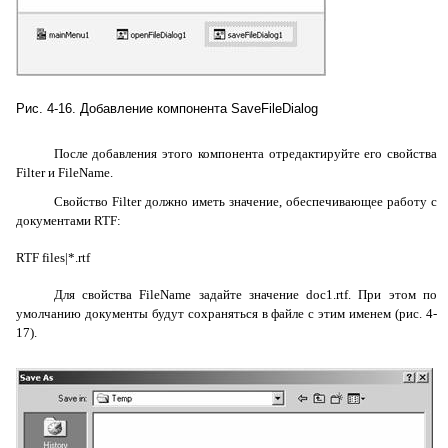
Рис. 4-16. Добавление компонента
SaveFileDialog
После добавления этого компонента отредактируйте его свойства
Filter
и
FileName
.
Свойство
Filter
должно иметь значение, обеспечивающее работу с
документами
RTF
:
RTF
files
|*.
rtf
Для свойства
FileName
задайте значение doc1.rtf. При этом по
умолчанию документы будут сохраняться в файле с этим именем (рис. 4-
17).