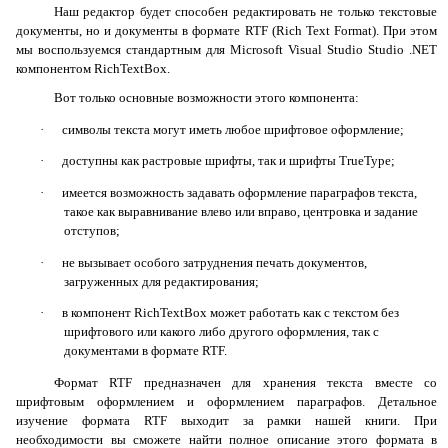
Наш редактор будет способен редактировать не только текстовые
документы, но и документы в формате RTF (Rich Text Format). При этом
мы воспользуемся стандартным для
Microsoft
Visual
Studio
Studio
.
NET
компонентом
RichTextBox
.
Вот только основные возможности этого компонента:
·
символы текста могут иметь любое шрифтовое оформление;
·
доступны как растровые шрифты, так и шрифты TrueType;
·
имеется возможность задавать оформление параграфов текста,
такое как выравнивание влево или вправо, центровка и задание
отступов;
·
не вызывает особого затруднения печать документов,
загруженных для редактирования;
·
в компонент
RichTextBox
может работать как с текстом без
шрифтового или какого либо другого оформления, так с
документами в формате RTF.
Формат RTF предназначен для хранения текста вместе со
шрифтовым оформлением и оформлением параграфов. Детальное
изучение формата RTF выходит за рамки нашей книги. При
необходимости вы сможете найти полное описание этого формата в