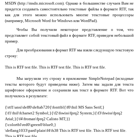
MSDN
(
http
://
msdn
.
microsoft
.
com
). Однако в большинстве случаев Вам не
придется создавать самостоятельно текстовые файлы в формате RTF, так
как для этого можно использовать многие текстовые процессоры
(например, Microsoft Word for Windows или WordPad).
Чтобы Вы получили некоторое представление о том, что
представляет собой текстовый файл в формате RTF, приведем небольшой
пример.
Для преобразования в формат RTF мы взяли следующую текстовую
строку:
This is RTF test file. This is RTF test file. This is RTF test file.
Мы загрузили эту строку в приложение
SimpleNotepad
(исходные
тексты которого будут приведены ниже). Затем мы задали для текста
шрифтовое оформление и сохранили как текст в формате RTF. Вот что
получилось в результате:
{\rtf1\ansi\deff0\deftab720{\fonttbl{\f0\fnil MS Sans Serif;}
{\f1\fnil\fcharset2 Symbol;}{\f2\fswiss\fprq2 System;}{\f3\fswiss\fprq2
Arial;}{\f4\froman\fprq2 Calisto MT;}}
{\
colortbl
\
red
0\
green
0\
blue
0;}
\
deflang
1033\
pard
\
plain
\
f
4\
fs
38
This
is
RTF
test
file
.
This is RTF test file.
This is RTF test file.