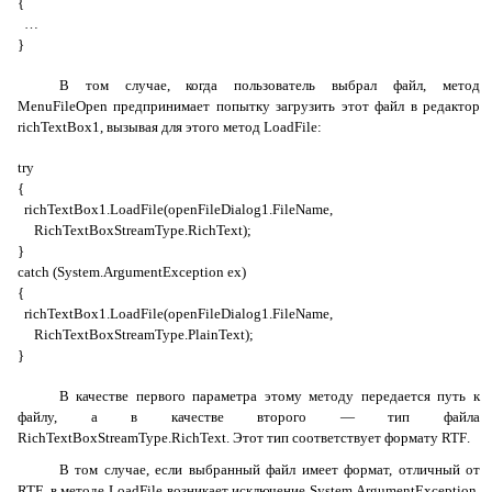
{
…
}
В том случае, когда пользователь выбрал файл, метод
MenuFileOpen
предпринимает попытку загрузить этот файл в редактор
richTextBox1
, вызывая для этого метод
LoadFile
:
try
{
richTextBox
1.
LoadFile
(
openFileDialog
1.
FileName
,
RichTextBoxStreamType
.
RichText
);
}
catch
(
System
.
ArgumentException
ex
)
{
richTextBox
1.
LoadFile
(
openFileDialog
1.
FileName
,
RichTextBoxStreamType
.
PlainText
);
}
В качестве первого параметра этому методу передается путь к
файлу, а в качестве второго — тип файла
RichTextBoxStreamType.RichText
. Этот тип соответствует формату
RTF
.
В том случае, если выбранный файл имеет формат, отличный от
RTF
, в методе
LoadFile
возникает исключение
System.ArgumentException
.