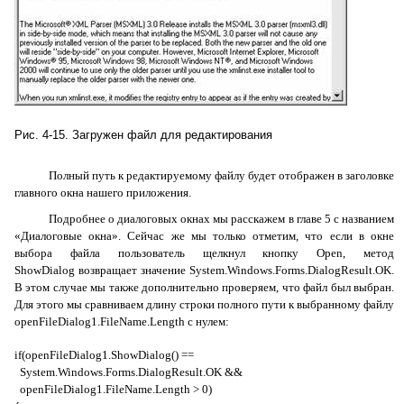
Рис. 4-15. Загружен файл для редактирования
Полный путь к редактируемому файлу будет отображен в заголовке
главного окна нашего приложения.
Подробнее о диалоговых окнах мы расскажем в главе 5 с названием
«Диалоговые окна». Сейчас же мы только отметим, что если в окне
выбора файла пользователь щелкнул кнопку
Open
, метод
ShowDialog
возвращает значение
System.Windows.Forms.DialogResult.OK
.
В этом случае мы также дополнительно проверяем, что файл был выбран.
Для этого мы сравниваем длину строки полного пути к выбранному файлу
openFileDialog1.FileName.Length
с нулем:
if
(
openFileDialog
1.
ShowDialog
() ==
System
.
Windows
.
Forms
.
DialogResult
.
OK
&&
openFileDialog
1.
FileName
.
Length
> 0)