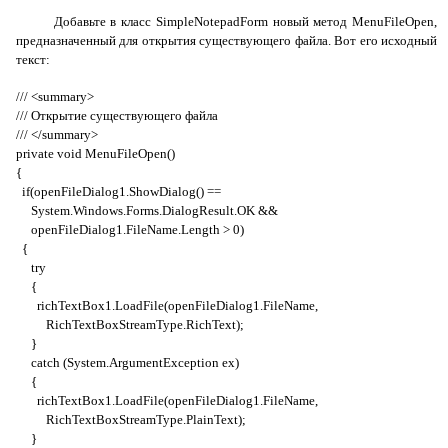
Добавьте в класс
SimpleNotepadForm
новый метод
MenuFileOpen
,
предназначенный для открытия существующего файла. Вот его исходный
текст:
/// <summary>
/// Открытие существующего файла
/// </
summary
>
private
void
MenuFileOpen
()
{
if
(
openFileDialog
1.
ShowDialog
() ==
System
.
Windows
.
Forms
.
DialogResult
.
OK
&&
openFileDialog
1.
FileName
.
Length
> 0)
{
try
{
richTextBox
1.
LoadFile
(
openFileDialog
1.
FileName
,
RichTextBoxStreamType
.
RichText
);
}
catch
(
System
.
ArgumentException
ex
)
{
richTextBox
1.
LoadFile
(
openFileDialog
1.
FileName
,
RichTextBoxStreamType
.
PlainText
);
}