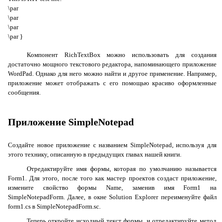
\
par
\
par
\
par
\
par
}
Компонент
RichTextBox
можно использовать для создания
достаточно мощного текстового редактора, напоминающего приложение
WordPad. Однако для него можно найти и другое применение. Например,
приложение может отображать с его помощью красиво оформленные
сообщения.
Приложение
SimpleNotepad
Создайте новое приложение с названием
SimpleNotepad
, используя для
этого технику, описанную в предыдущих главах нашей книги.
Отредактируйте имя формы, которая по умолчанию называется
Form
1. Для этого, после того как мастер проектов создаст приложение,
измените свойство формы
Name
, заменив имя
Form
1 на
SimpleNotepadForm. Далее, в окне
Solution
Explorer
переименуйте файл
form
1.
cs
в SimpleNotepadForm.
sc
.
Теперь откройте исходный текст формы, и отредактируйте метод