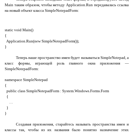
Main
таким образом, чтобы методу
Application
.
Run
передавалась ссылка
на новый объект класса
SimpleNotepadForm
:
static void Main()
{
Application.Run(new SimpleNotepadForm());
}
Теперь наше пространство имен будет называться
SimpleNotepad
, а
класс формы, играющей роль главного окна приложения —
SimpleNotepadForm
:
namespace SimpleNotepad
{
public class SimpleNotepadForm : System.Windows.Forms.Form
{
…
}
}
Создавая приложения, старайтесь называть пространства имен и
классы так, чтобы из их названия было понятно назначение этих