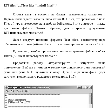
RTF
files
|*.
rtf
|
Text
files
|*.
txt
|
All
files
|*.*
Строка фильтра состоит из блоков, разделенных символом |.
Первый блок задает название типа файла
RTF
files
, отображаемое в поле
Files
of
type
диалогового окна выбора файла (рис. 4-14), а второе — маску
для имен файлов. Таким образом, для открытия документов
RTF
используется маска *.
rtf
.
Далее следует название формата
Text
files
, соответствующее
обычным текстовым файлам. Для этого формата применяется маска *.
txt
.
И, наконец, чтобы приложение могло открывать файлы любых
типов (
All
files
), используется маска *.*.
Продолжим работу. Оттранслируйте и запустите наше
приложение. Выбрав с помощью только что описанного окна текстовый
файл или файл
RTF
, щелкните кнопку
Open
. Выбранный файл будет
загружен в окно нашего редактора текста (рис. 4-15).