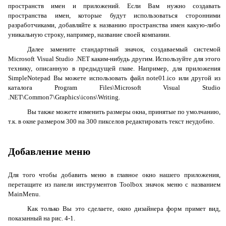
пространств имен и приложений. Если Вам нужно создавать
пространства имен, которые будут использоваться сторонними
разработчиками, добавляйте к названию пространства имен какую-либо
уникальную строку, например, название своей компании.
Далее замените стандартный значок, создаваемый системой
Microsoft
Visual
Studio
.
NET
каким-нибудь другим. Используйте для этого
технику, описанную в предыдущей главе. Например, для приложения
SimpleNotepad
Вы можете использовать файл
note
01.
ico
или другой из
каталога Program Files\Microsoft Visual Studio
.NET\Common7\Graphics\icons\Writing.
Вы также можете изменить размеры окна, принятые по умолчанию,
т.к. в окне размером 300 на 300 пикселов редактировать текст неудобно.
Добавление меню
Для того чтобы добавить меню в главное окно нашего приложения,
перетащите из панели инструментов
Toolbox
значок меню с названием
MainMenu
.
Как только Вы это сделаете, окно дизайнера форм примет вид,
показанный на рис. 4-1.