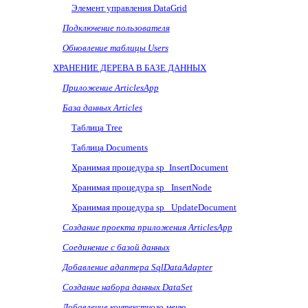
Элемент управления
DataGrid
Подключение пользователя
Обновление таблицы
Users
ХРАНЕНИЕ ДЕРЕВА В БАЗЕ ДАННЫХ
Приложение
ArticlesApp
База данных
Articles
Таблица
Tree
Таблица
Documents
Хранимая процедура
sp
_
InsertDocument
Хранимая процедура
sp
_
InsertNode
Хранимая процедура
sp
_
UpdateDocument
Создание проекта приложения
ArticlesApp
Соединение с базой данных
Добавление адаптера
SqlDataAdapter
Создание набора данных
DataSet
Добавление контекстного меню