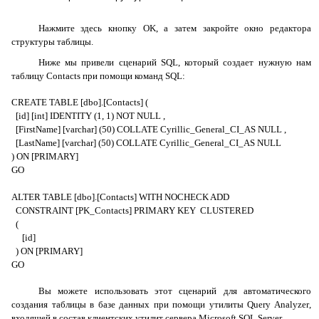
Нажмите здесь кнопку
OK
, а затем закройте окно редактора
структуры таблицы.
Ниже мы привели сценарий
SQL
, который создает нужную нам
таблицу
Contacts
при помощи команд
SQL
:
CREATE TABLE [dbo].[Contacts] (
[id] [int] IDENTITY (1, 1) NOT NULL ,
[FirstName] [varchar] (50) COLLATE Cyrillic_General_CI_AS NULL ,
[LastName] [varchar] (50) COLLATE Cyrillic_General_CI_AS NULL
) ON [PRIMARY]
GO
ALTER TABLE [dbo].[Contacts] WITH NOCHECK ADD
CONSTRAINT [PK_Contacts] PRIMARY KEY CLUSTERED
(
[id]
) ON [PRIMARY]
GO
Вы можете использовать этот сценарий для автоматического
создания таблицы в базе данных при помощи утилиты
Query
Analyzer
,
входящей в состав клиентских утилит сервера
Microsoft
SQL
Server
.