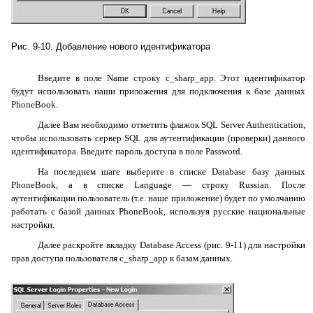
Рис. 9-10. Добавление нового идентификатора
Введите в поле
Name
строку
c
_
sharp
_
app
. Этот идентификатор
будут использовать наши приложения для подключения к базе данных
PhoneBook
.
Далее Вам необходимо отметить флажок
SQL
Server
Authentication
,
чтобы использовать сервер
SQL
для аутентификации (проверки) данного
идентификатора. Введите пароль доступа в поле
Password
.
На последнем шаге выберите в списке
Database
базу данных
PhoneBook
, а в списке
Language
— строку
Russian
. После
аутентификации пользователь (т.е. наше приложение) будет по умолчанию
работать с базой данных
PhoneBook
, используя русские национальные
настройки.
Далее раскройте вкладку
Database
Access
(рис. 9-11) для настройки
прав доступа пользователя
c
_
sharp
_
app
к базам данных.