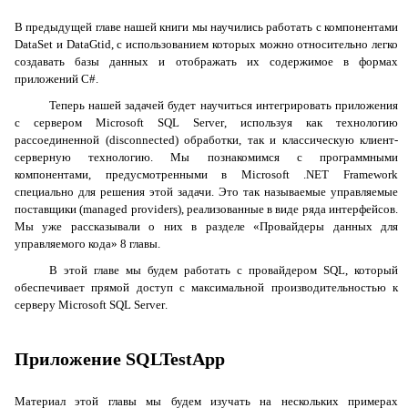
В предыдущей главе нашей книги мы научились работать с компонентами
DataSet
и
DataGtid
, с использованием которых можно относительно легко
создавать базы данных и отображать их содержимое в формах
приложений
C
#.
Теперь нашей задачей будет научиться интегрировать приложения
с сервером
Microsoft
SQL
Server
, используя как технологию
рассоединенной (
disconnected
) обработки, так и классическую клиент-
серверную технологию. Мы познакомимся с программными
компонентами, предусмотренными в
Microsoft
.
NET
Framework
специально для решения этой задачи. Это так называемые
управляемые
поставщики
(
managed
providers
), реализованные в виде ряда интерфейсов.
Мы уже рассказывали о них в разделе «Провайдеры данных для
управляемого кода» 8 главы.
В этой главе мы будем работать с провайдером
SQL
, который
обеспечивает прямой доступ с максимальной производительностью к
серверу
Microsoft
SQL
Server
.
Приложение
SQLTestApp
Материал этой главы мы будем изучать на нескольких примерах