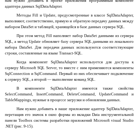
нам нужно добавить в проект приложения программный компонент
адаптера данных
SqlDataAdapter
.
Методы
Fill
и
Update
, предусмотренные в классе
SqlDataAdapter
,
выполняют, соответственно, прямую и обратную передачу данных между
набором
DataSet
и таблицей, хранящейся в базе данных сервера
SQL
.
При этом метод
Fill
наполняет набор
DataSet
данными из сервера
SQL
, а метод
Update
обновляет базу сервера
SQL
данными из локального
набора
DataSet
. Для передачи данных используются соответствующие
строки, составленные на языке
Transact
-
SQL
.
Когда компонент
SqlDataAdapter
используется для доступа к
серверу
Microsoft
SQL
Server
, то вместе с ним применяются компоненты
SqlConnection
и
SqlCommand
. Первый из них обеспечивает подключение
к серверу
SQL
, а второй
— выполнение команд
SQL
.
В компоненте
SqlDataAdapter
имеются также свойства
SelectCommand
,
InsertCommand
,
DeleteCommand
,
UpdateCommand
и
TableMappings
, нужные в процессе загрузки и обновления данных.
Нам нужно добавить в наше приложение адаптер
SqlDataAdapter
,
перетащив его значок в окно формы из вкладки
Data
инструментальной
панели
Toolbox
системы разработки приложений
Microsoft
visual
Studio
.
NET
(рис. 9-15).