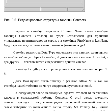
Рис. 9-5. Редактирование структуры таблицы
Contacts
Введите в столбце редактора
Column
Name
имена столбцов
таблицы
Contacts
. Столбец
id
будет использован для хранения
уникальных идентификаторов строк, а в столбцах
FirstName
и
LastName
будут храниться, соответственно, имена и фамилии людей.
Столбец редактора
Data
Type
определяет тип данных, хранящихся
в столбце таблицы. Первый столбец
id
должен иметь числовой тип
int
, а
два других — текстовый тип с переменной длиной
varchar
.
В столбце
Length
укажите размер полей, как это показано на рис. 9-
5.
Далее Вам нужно снять отметку с флажков
Allow
Nulls
, так как
столбцы нашей таблицы не могут содержать пустых значений.
На следующем этапе необходимо сделать столбец
id
первичным
ключом в создаваемой таблице
Contacts
. С этой целью щелкните
соответствующую строку в окне редактора правой клавишей мыши и
затем выберите из контекстного меню строку
Set
Primary
Key
. Около