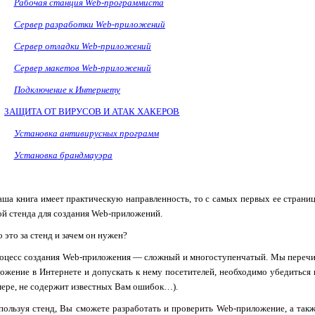
Рабочая станция
Web
-программиста
Сервер разработки
Web
-приложений
Сервер отладки
Web
-приложений
Сервер макетов
Web
-приложений
Подключение к Интернету
ЗАЩИТА ОТ ВИРУСОВ И АТАК ХАКЕРОВ
Установка антивирусных программ
Установка брандмауэра
наша книга имеет практическую направленность, то с самых первых ее страни
ой стенда для создания
Web
-приложений.
о это за стенд и зачем он нужен?
оцесс создания
Web
-приложения — сложный и многоступенчатый. Мы перечисл
ложение в Интернете и допускать к нему посетителей, необходимо убедиться 
мере, не содержит известных Вам ошибок…).
пользуя стенд, Вы сможете разработать и проверить
Web
-приложение, а так