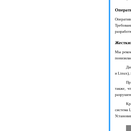
Операт
Оператив
Требован
разработ
Жестки
Мы реком
понизила
Ди
и
Linux
)
Пр
также, ч
разрушен
Кр
система
L
Установи