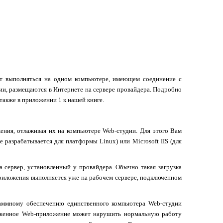
ет выполняться на одном компьютере, имеющем соединение с
ии, размещаются в Интернете на сервере провайдера. Подробно
 также в приложении 1 к нашей книге.
ения, отлаживая их на компьютере
Web
-студии. Для этого Вам
е разрабатывается для платформы
Linux
) или
Microsoft
IIS
(для
а сервер, установленный у провайдера. Обычно такая загрузка
риложения выполняется уже на рабочем сервере, подключенном
граммному обеспечению единственного компьютера
Web
-студии
аженное
Web
-приложение может нарушить нормальную работу