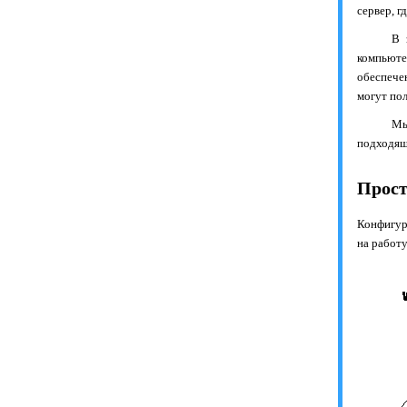
сервер, г
В 
компьюте
обеспече
могут по
Мы
подходящ
Прост
Конфигур
на работ