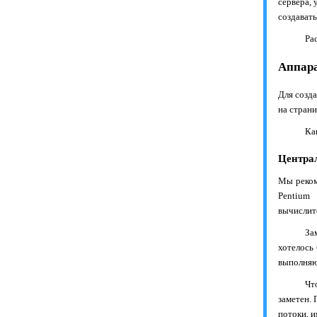
сервера, 
создават
Ра
Аппара
Для созд
на стран
Ка
Центра
Мы реком
Pentium
вычислит
За
хотелось
выполняю
Чт
заметен.
потоки, 