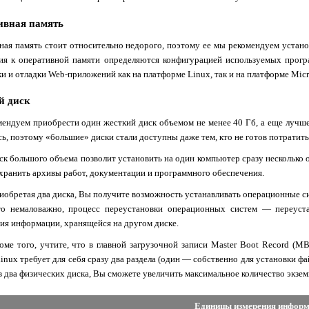
ивная память
ная память стоит относительно недорого, поэтому ее мы рекомендуем устано
ия к оперативной памяти определяются конфигурацией используемых прогр
ки и отладки
Web
-приложений как на платформе
Linux
, так и на платформе
Micr
й диск
ендуем приобрести один жесткий диск объемом не менее 40 Гб, а еще лучше
сь, поэтому «большие» диски стали доступны даже тем, кто не готов потратит
ск большого объема позволит установить на один компьютер сразу несколько
, хранить архивы работ, документации и программного обеспечения.
иобретая два диска, Вы получите возможность устанавливать операционные си
то немаловажно, процесс переустановки операционных систем — переуст
ия информации, хранящейся на другом диске.
оме того, учтите, что в главной загрузочной записи
Master
Boot
Record
(
MB
inux
требует для себя сразу два раздела (один — собственно для установки фа
в два физических диска, Вы сможете увеличить максимальное количество экзе
Единицы измерения инфор