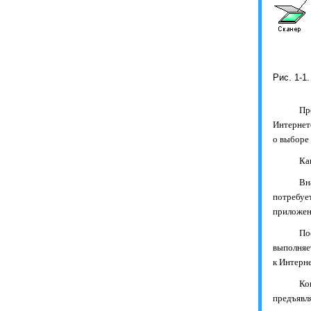
Рис. 1-1
Пр
Интернет
о выборе
Ка
Вн
потребуе
приложен
По
выполняе
к Интерне
Ко
предъявл