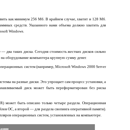
вить как минимум 256 Мб. В крайнем случае, хватит и 128 Мб.
аммных средств. Указанного нами объема должно хватить для
osoft
Windows
.
 — два таких диска. Сегодня стоимость жестких дисков сильно
ь на оборудование компьютера крупную сумму денег.
 операционных систем (например,
Microsoft
Windows
2000
Server
стемы на разные диски. Это упрощает сам процесс установки, а
анавливаемый диск может быть переформатирован без риска
R
) может быть описано только четыре раздела. Операционная
йлов ОС, а второй — для раздела свопинга оперативной памяти).
мпляров операционных систем, установленных на компьютере.
мации