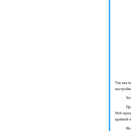
Так как 
настройк
Чт
Пр
Web
-при
крайней 
Ис