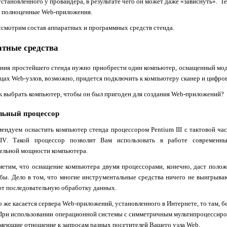
установленного у провайдера, в результате чего он может даже «зависнуть». 
ь полноценные
Web
-приложения.
ссмотрим состав аппаратных и программных средств стенда.
тные средства
ания простейшего стенда нужно приобрести один компьютер, оснащенный мо
ицах
Web
-узлов, возможно, придется подключить к компьютеру сканер и цифро
к выбрать компьютер, чтобы он был пригоден для создания
Web
-приложений?
льный процессор
ендуем оснастить компьютер стенда процессором
Pentium
III
с тактовой ча
IV
. Такой процессор позволит Вам использовать в работе современны
ельной мощности компьютера.
метим, что оснащение компьютера двумя процессорами, конечно, даст положит
 бы. Дело в том, что многие инструментальные средства ничего не выигрыва
т последовательную обработку данных.
о же касается сервера
Web
-приложений, установленного в Интернете, то там, 
 При использовании операционной системы с симметричным мультипроцессир
имеющие отношение к запросам разных посетителей Вашего узла
Web
.