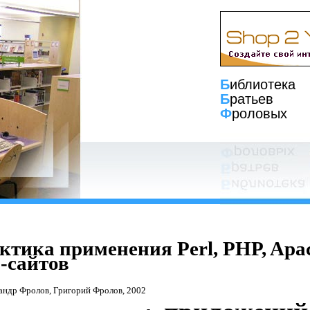
Б
иблиотека
Б
ратьев
Ф
роловых
ктика применения Perl, PHP, Ap
-сайтов
сандр Фролов, Григорий Фролов, 2002