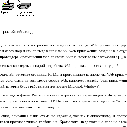
. Простейший стенд
едполагается, что вся работа по созданию и отладке
Web
-приложения буд
ом через модем или по выделенной линии.
Web
-приложения, созданные в студ
 провайдера и размещении
Web
-приложений в Интернете мы рассказали в [1], а
к может выглядеть сценарий разработки
Web
-приложений в такой студии?
ачале Вы готовите страницы
HTML
и программные компоненты
Web
-прилож
тся установить на компьютер сервер
Web
, например,
Apache
(если приложени
ий, которые будут работать на платформе
Microsoft
Windows
).
сле отладки файлы
Web
-приложения загружаются через модем в Интернет, н
тся с применением протокола
FTP
. Окончательная проверка созданного
Web
-п
ту через локальную сеть провайдера.
нечно, описанная выше схема не идеальна, так как к аппаратному и про
яются противоречивые требования. Кроме того, недостаточно хорошо отл