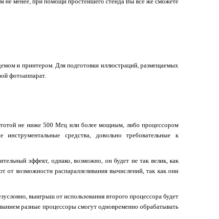
Тем не менее, при помощи простейшего стенда Вы все же сможете
демом и принтером. Для подготовки иллюстраций, размещаемых
вой фотоаппарат.
стотой не ниже 500 Мгц или более мощным, либо процессором
е инструментальные средства, довольно требовательные к
ельный эффект, однако, возможно, он будет не так велик, как
ют от возможности распараллеливания вычислений, так как они
безусловно, выигрыш от использования второго процессора будет
ованием разные процессоры смогут одновременно обрабатывать