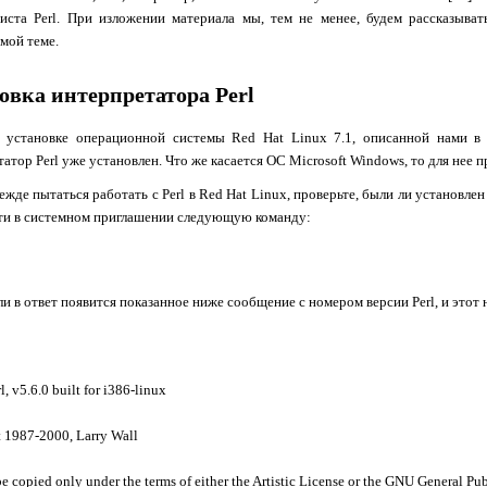
миста
Perl
. При изложении материала мы, тем не менее, будем рассказыв
мой теме.
овка интерпретатора
Perl
и установке операционной системы
Red
Hat
Linux
7.1, описанной нами в 
татор
Perl
уже установлен. Что же касается ОС
Microsoft
Windows
, то для нее
ежде пытаться работать с
Perl
в
Red
Hat
Linux
, проверьте, были ли установле
сти в системном приглашении следующую команду:
ли в ответ появится показанное ниже сообщение с номером версии
Perl
, и этот
rl, v5.6.0 built for i386-linux
 1987-2000, Larry Wall
e copied only under the terms of either the Artistic License or the GNU General Pub