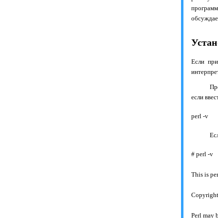
програм
обсуждае
Устан
Если пр
интерпре
Пр
если вве
perl
-
v
Ес
# perl -v
This is pe
Copyright
Perl may b