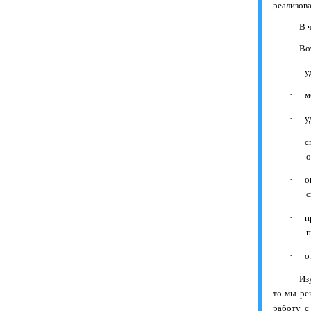
реализов
В 
Во
·
у
·
м
·
у
·
с
о
·
о
с
·
п
п
·
о
Из
то мы ре
работу с