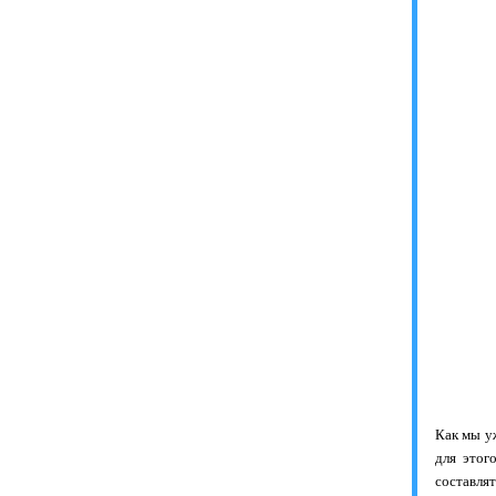
Как мы у
для этог
составля