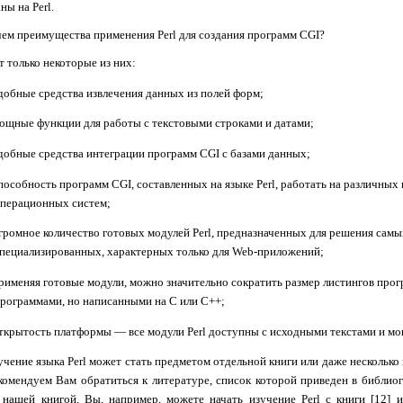
аны на
Perl
.
чем преимущества применения
Perl
для создания программ
CGI
?
т только некоторые из них:
добные средства извлечения данных из полей форм;
ощные функции для работы с текстовыми строками и датами;
добные средства интеграции программ
CGI
с базами данных;
пособность программ
CGI
, составленных на языке
Perl
, работать на различны
перационных систем;
громное количество готовых модулей
Perl
, предназначенных для решения самы
пециализированных, характерных только для
Web
-приложений;
рименяя готовые модули, можно значительно сократить размер листингов про
рограммами, но написанными на С или С++;
ткрытость платформы — все модули
Perl
доступны с исходными текстами и мо
учение языка
Perl
может стать предметом отдельной книги или даже несколько к
комендуем Вам обратиться к литературе, список которой приведен в библио
 нашей книгой, Вы, например, можете начать изучение
Perl
с книги [12] 