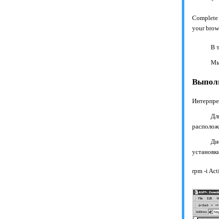
Complete d
your brow
В 
Мы
Выполн
Интерпр
Дл
располож
Ди
установки
rpm -i Ac