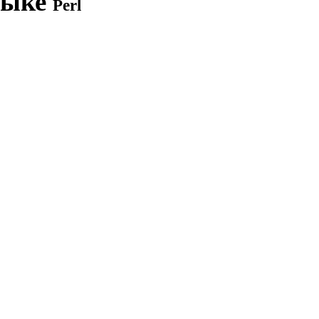
зыке
Perl