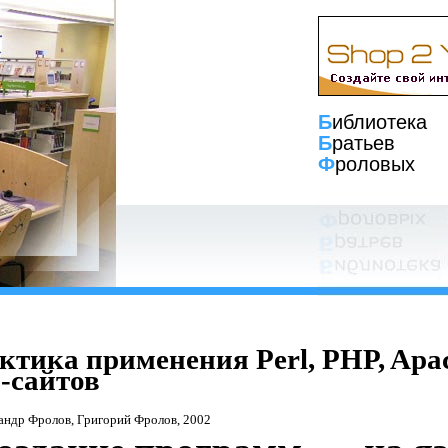
Б
иблиотека
Б
ратьев
Ф
роловых
ктика применения Perl, PHP, Ap
-сайтов
сандр Фролов, Григорий Фролов, 2002