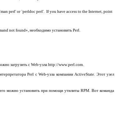
n perl' or `perldoc perl'. If you have access to the Internet, point
mand
not
found
», необходимо установить
Perl
.
ожно загрузить с
Web
-узла
http
://
www
.
perl
.
com
.
интерпретатора
Perl
с
Web
-узла компании
ActiveState
. Этот узел
его можно установить при помощи утилиты
RPM
. Вот команда