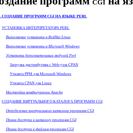
оздание программ
на я
CGI
5. СОЗДАНИЕ ПРОГРАММ
CGI
НА ЯЗЫКЕ
PERL
УСТАНОВКА ИНТЕРПРЕТАТОРА
PERL
Выполнение установки в
RedHat
Linux
Выполнение установки в
Microsoft
Windows
Установка дополнительных модулей
Perl
Загрузка дистрибутива с
Web
-узла
CPAN
Утилита
PPM
для
Microsoft Windows
Утилита
CPAN
для
Linux
Настройка конфигурации
Apache
СОЗДАНИЕ ВИРТУАЛЬНОГО КАТАЛОГА ПРОГРАММ
CGI
Определение виртуального каталога программ
CGI
Права доступа к каталогу программ
CGI
Права доступа к файлам программ
CGI