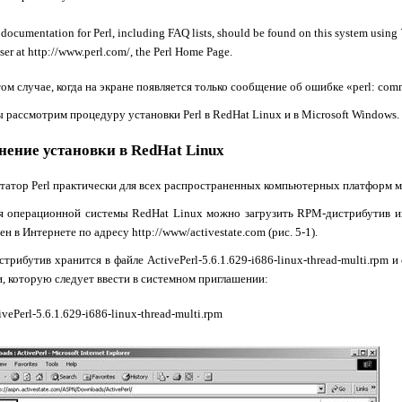
ocumentation for Perl, including FAQ lists, should be found on this system using `ma
ser at http://www.perl.com/, the Perl Home Page.
том случае, когда на экране появляется только сообщение об ошибке «
perl
:
com
 рассмотрим процедуру установки
Perl
в
RedHat
Linux
и в
Microsoft
Windows
.
ение установки в
RedHat
Linux
етатор
Perl
практически для всех распространенных компьютерных платформ м
я операционной системы
RedHat
Linux
можно загрузить
RPM
-дистрибутив 
ен в Интернете по адресу
http
://
www
/
activestate
.
com
(рис. 5-1).
стрибутив хранится в файле
ActivePerl
-5.6.1.629-
i
686-
linux
-
thread
-
multi
.
rpm
и 
, которую следует ввести в системном приглашении:
tivePerl-5.6.1.629-i686-linux-thread-multi.rpm