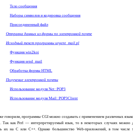
Тело сообщения
Наборы символов и кодировка сообщения
Присоединенный файл
Отправка данных из формы по электронной почте
Исходный текст программы
urgent
_
mail
.
pl
Функция win2koi
Функция send_mail
Обработка формы
HTML
Получение электронной почты
Использование модуля
Net
::
POP
3
Использование модуля
Mail
::
POP
3
Client
же говорили, программы
CGI
можно создавать с применением различных язык
о. Так как
Perl
— интерпретируемый язык, то в некоторых случаях можно 
ть их на С или С++. Однако большинство
Web
-приложений, в том числе 