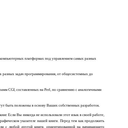
х компьютерных платформах под управлением самых разных
х разных задач программирования, от общесистемных до
грамм
CGI
, составленных на
Perl
, по сравнению с аналогичными
гут быть положены в основу Ваших собственных разработок.
ниг. Если Вы никогда не использовали этот язык в своей работе,
графическом указателе нашей книги. Перед тем как продолжить
или с любой другой книги, ориентированной на начинающего