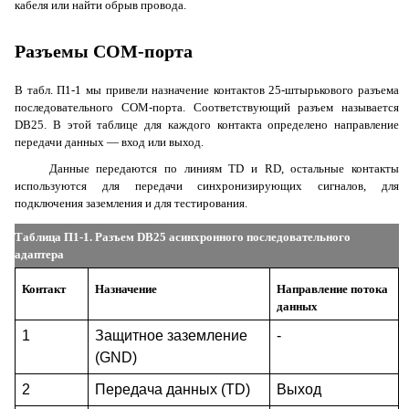
кабеля или найти обрыв провода.
Разъемы
COM
-порта
В табл. П1-1 мы привели назначение контактов 25-штырькового разъема
последовательного
COM
-порта. Соответствующий разъем называется
DB
25. В этой таблице для каждого контакта определено направление
передачи данных — вход или выход.
Данные передаются по линиям
TD
и
RD
, остальные контакты
используются для передачи синхронизирующих сигналов, для
подключения заземления и для тестирования.
Таблица П1-1. Разъем
DB
25 асинхронного последовательного
адаптера
Контакт
Назначение
Направление потока
данных
1
Защитное заземление
-
(
GND
)
2
Передача данных
(TD)
Выход