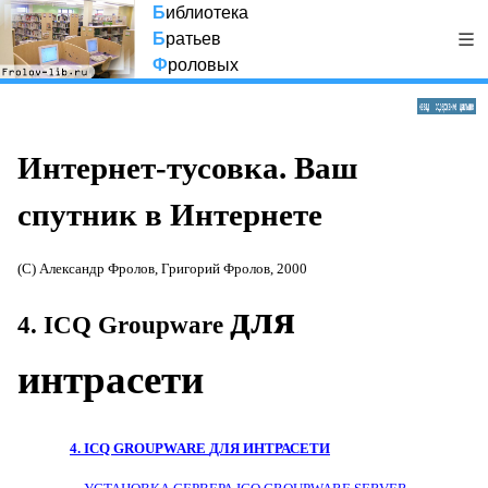
Б
иблиотека
Б
ратьев
Ф
роловых
Интернет-тусовка. Ваш
спутник в Интернете
(С) Александр Фролов, Григорий Фролов, 2000
для
4
.
ICQ Groupware
интрасети
4
.
ICQ GROUPWARE
ДЛЯ ИНТРАСЕТИ