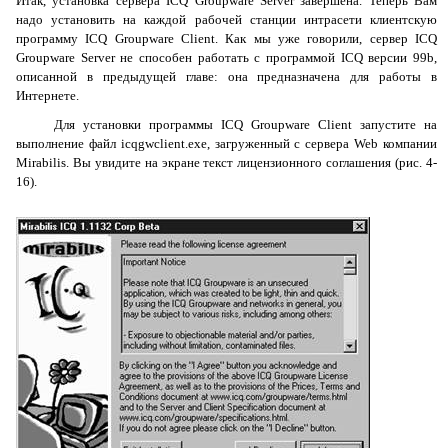
Итак, установка сервера
ICQ
Groupware
Server
завершена. Теперь Вам
надо установить на каждой рабочей станции интрасети клиентскую
программу
ICQ
Groupware
Client
. Как мы уже говорили, сервер
ICQ
Groupware
Server
не способен работать с программой
ICQ
версии 99
b
,
описанной в предыдущей главе: она предназначена для работы в
Интернете.
Для установки программы
ICQ
Groupware
Client
запустите на
выполнение файл icqgwclient.exe, загруженный с сервера
Web
компании
Mirabilis
. Вы увидите на экране текст лицензионного соглашения (рис. 4-
16).