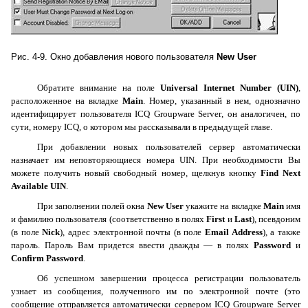
Рис. 4-9. Окно добавления нового пользователя
New
User
Обратите внимание на поле
Universal
Internet
Number
(
UIN
)
,
расположенное на вкладке
Main
. Номер, указанный в нем, однозначно
идентифицирует пользователя
ICQ
Groupware
Server
, он аналогичен, по
сути, номеру
ICQ
, о котором мы рассказывали в предыдущей главе.
При добавлении новых пользователей сервер автоматически
назначает им неповторяющиеся номера
UIN
. При необходимости Вы
можете получить новый свободный номер, щелкнув кнопку
Find
Next
Available
UIN
.
При заполнении полей окна
New
User
укажите на вкладке
Main
имя
и фамилию пользователя (соответственно в полях
First
и
Last
), псевдоним
(в поле
Nick
), адрес электронной почты (в поле
Email
Address
), а также
пароль. Пароль Вам придется ввести дважды — в полях
Password
и
Confirm
Password
.
Об успешном завершении процесса регистрации пользователь
узнает из сообщения, полученного им по электронной почте (это
сообщение отправляется автоматически сервером
ICQ
Groupware
Server