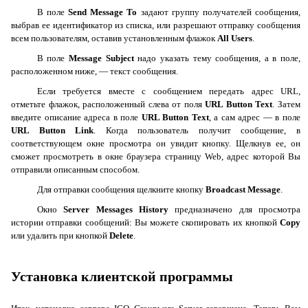
В поле
Send
Message
To
задают группу получателей сообщения,
выбрав ее идентификатор из списка, или разрешают отправку сообщения
всем пользователям, оставив установленным флажок
All
Users
.
В поле
Message
Subject
надо указать тему сообщения, а в поле,
расположенном ниже, — текст сообщения.
Если требуется вместе с сообщением передать адрес
URL
,
отметьте флажок, расположенный слева от поля
URL
Button
Text
. Затем
введите описание адреса в поле
URL
Button
Text
, а сам адрес — в поле
URL
Button
Link
. Когда пользователь получит сообщение, в
соответствующем окне просмотра он увидит кнопку. Щелкнув ее, он
сможет просмотреть в окне браузера страницу
Web
, адрес которой Вы
отправили описанным способом.
Для отправки сообщения щелкните кнопку
Broadcast
Message
.
Окно
Server
Messages
History
предназначено для просмотра
истории отправки сообщений: Вы можете скопировать их кнопкой
Copy
или удалить при кнопкой
Delete
.
Установка клиентской программы