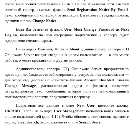
после выполнения регистрации). Если в Вашей локальной сети имеется
почтовый сервер, отметьте флажок
Send
Registration
Notice
By
Email
.
Текст сообщения об успешной регистрации Вы можете отредактировать,
щелкнув кнопку
Change
Notice
.
Если Вы отметите флажок
User
Must
Change
Password
at
Next
Log
-
on
, пользователю при очередном подключении к серверу будет
предложено сменить пароль.
На вкладках
Business
,
Home
и
About
администратор сервера
ICQ
Groupware
Server
вводит сведения о новом пользователе — о его месте
работы, о месте проживания и другие данные.
Администратору сервера
ICQ
Groupware
Server
предоставлено
право при необходимости заблокировать учетную запись пользователя —
для этого ему достаточно отметить флажок
Account
Disabled
. Кнопка
Change
Message
, расположенная рядом с флажком, позволяет
отредактировать текст сообщения, которое получит заблокированный
пользователь при попытке подключиться к серверу.
Подготовив все данные в окне
New
User
, щелкните кнопку
OK
/
ADD
. Теперь на вкладке
User
Management
появилась новая запись в
списке пользователей (рис. 4-10). Чтобы обновить этот список, щелкните
кнопку
Start
Search
, расположенную в поле
Search
Users
.