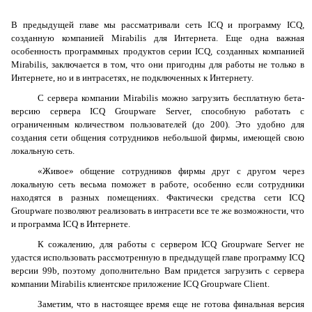
В предыдущей главе мы рассматривали сеть
ICQ
и программу
ICQ
,
созданную компанией
Mirabilis
для Интернета. Еще одна важная
особенность программных продуктов серии
ICQ
, созданных компанией
Mirabilis
, заключается в том, что они пригодны для работы не только в
Интернете, но и в интрасетях, не подключенных к Интернету.
С сервера компании
Mirabilis
можно загрузить бесплатную бета-
версию сервера
ICQ
Groupware
Server
, способную работать с
ограниченным количеством пользователей (до 200). Это удобно для
создания сети общения сотрудников небольшой фирмы, имеющей свою
локальную сеть.
«Живое» общение сотрудников фирмы друг с другом через
локальную сеть весьма поможет в работе, особенно если сотрудники
находятся в разных помещениях. Фактически средства сети
ICQ
Groupware
позволяют реализовать в интрасети все те же возможности, что
и программа
ICQ
в Интернете.
К сожалению, для работы с сервером
ICQ
Groupware
Server
не
удастся использовать рассмотренную в предыдущей главе программу
ICQ
версии 99
b
, поэтому дополнительно Вам придется загрузить с сервера
компании
Mirabilis
клиентское приложение
ICQ
Groupware
Client
.
Заметим, что в настоящее время еще не готова финальная версия