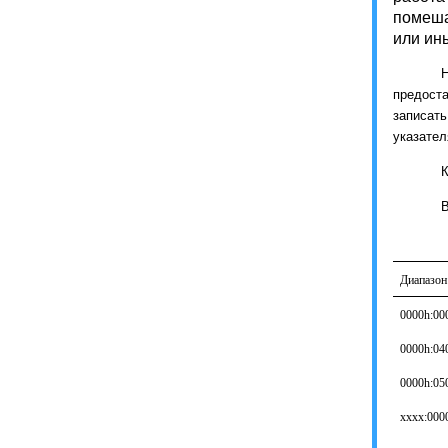
помеша
или ин
предост
записать
указател
К
В
Диапазон
0000h:00
0000h:04
0000h:05
xxxx:000