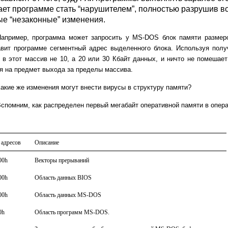
ет программе стать “нарушителем”, полностью разрушив вс
ые “незаконные” изменения.
Например, программа может запросить у MS-DOS блок памяти размер
авит программе сегментный адрес выделенного блока. Используя полу
 в этот массив не 10, а 20 или 30 Кбайт данных, и ничто не помешае
я на предмет выхода за пределы массива.
акие же изменения могут внести вирусы в структуру памяти?
спомним, как распределен первый мегабайт оперативной памяти в опе
 адресов
Описание
00h
Векторы прерываний
00h
Область данных BIOS
00h
Область данных MS-DOS
0h
Область программ MS-DOS.