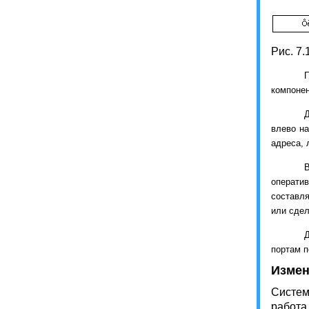
Рис. 7
П
компонен
влево на
адреса, 
оператив
составля
или сдел
Д
портам п
Измен
Систем
работа