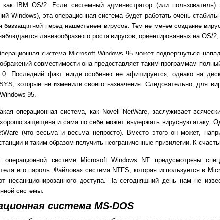
, как IBM OS/2. Если системный администратор (или пользователь)
ий Windows), эта операционная система будет работать очень стабиль
я баззащитной перед нашествием вирусов. Тем не менее создание вирус
наблюдается лавинообразного роста вирусов, ориентированных на OS/2, 
перационная система Microsoft Windows 95 может подвергнуться напа
оображений совместимости она предоставляет таким программам полны
7.0. Последний факт нигде особенно не афишируется, однако на д
SYS, которые не изменили своего назначения. Следовательно, для вир
 Windows 95.
акая операционная система, как Novell NetWare, заслуживает всячес
хорошо защищена и сама по себе может выдержать вирусную атаку. Од
etWare (что весьма и весьма непросто). Вместо этого он может, нап
станции и таким образом получить неограниченные привилегии. К счасть
В операционной системе Microsoft Windows NT предусмотрены спе
теля его пароль. Файловая система NTFS, которая используется в Mic
от несанкционированного доступа. На сегодняшний день нам не изве
нной системы.
ационная система
MS
-
DOS