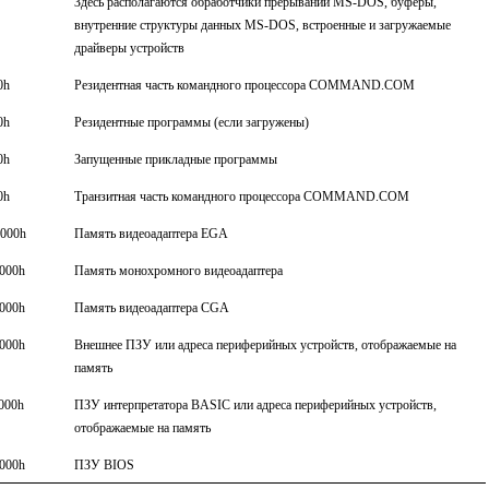
Здесь располагаются обработчики прерываний MS-DOS, буферы,
внутренние структуры данных MS-DOS, встроенные и загружаемые
драйверы устройств
0h
Резидентная часть командного процессора COMMAND.COM
0h
Резидентные программы (если загружены)
0h
Запущенные прикладные программы
0h
Транзитная часть командного процессора COMMAND.COM
0000h
Память видеоадаптера EGA
000h
Память монохромного видеоадаптера
000h
Память видеоадаптера CGA
000h
Внешнее ПЗУ или адреса периферийных устройств, отображаемые на
память
000h
ПЗУ интерпретатора BASIC или адреса периферийных устройств,
отображаемые на память
000h
ПЗУ BIOS