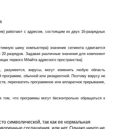
а
ем) работают с адресом, состоящим из двух 16-разрядных
стемную шину компьютера) значение сегмента сдвигается
 20 разрядов. Задавая различные значения для компонент
ицах первого Мбайта адресного пространства).
е, разумеется, вирусы, могут изменить любую область
 программе, обычной или резидентной. Поэтому вирусу не
йств, перехватить программное или аппаратное прерывание,
в том, что программы могут бесконтрольно обращаться к
то символической, так как ее нормальная
оворенные соглашения, или нет. Однако ничто не