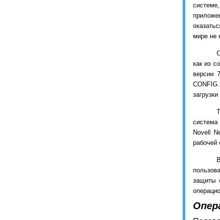
системе
приложен
оказатьс
мире не 
О
как из с
версии 
CONFIG.
загрузки
Т
система 
Novell N
рабочей 
пользова
защиты 
операцио
Опер