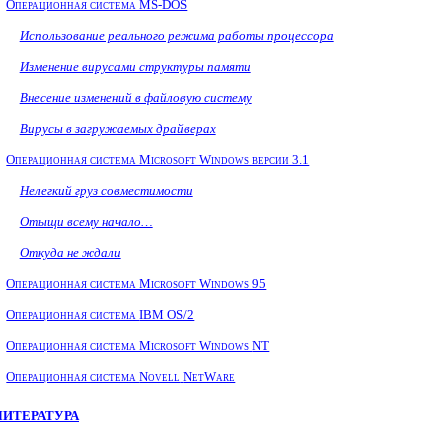
Операционная система MS-DOS
Использование реального режима работы процессора
Изменение вирусами структуры памяти
Внесение изменений в файловую систему
Вирусы в загружаемых драйверах
Операционная система Microsoft Windows версии 3.1
Нелегкий груз совместимости
Отыщи всему начало…
Откуда не ждали
Операционная система Microsoft Windows 95
Операционная система
IBM OS/2
Операционная система Microsoft Windows
NT
Операционная система
Novell
NetWare
ЛИТЕРАТУРА