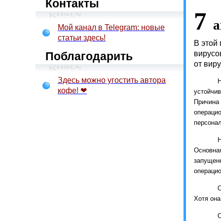
Контакты
7
а
Мой канал в Telegram: новые
статьи здесь!
В этой
вирусо
Поблагодарить
от вир
Здесь можно угостить автора
кофе! ❤
устойчив
Причина
операци
персона
Н
Основна
запущен
операцио
О
Хотя она
С