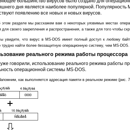
яющее большинство вирусов было создано для операционн
яшнего дня является наиболее популярной. Популярность 
ствуют появлению все новых и новых вирусов.
В этом разделе мы расскажем вам о некоторых уязвимых местах опер
 для своего закрепления и распространения, а также для того чтобы ск
Вы увидите, что вирус в
MS
-
DOS
имеет полный доступ к любому байт
 трудно найти более беззащитную операционную систему, чем
MS
-
DOS
.
ьзование реального режима работы процессора
 уже говорили, использование реального режима работы п
ьность операционной системы MS-DOS.
апомним, как выполняется адресация памяти в реальном режиме (рис. 7.