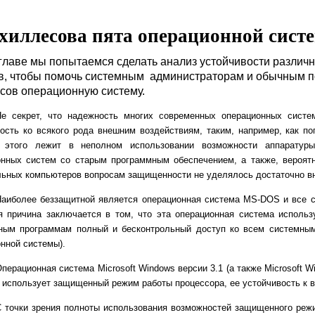
хиллесова пята операционной сист
 главе мы попытаемся сделать анализ устойчивости различ
в, чтобы помочь системным администраторам и обычным 
усов операционную систему.
Не секрет, что надежность многих современных операционных систе
ость ко всякого рода внешним воздействиям, таким, например, как по
 этого лежит в неполном использовании возможности аппаратуры
онных систем со старым программным обеспечением, а также, вероятн
льных компьютеров вопросам защищенности не уделялось достаточно в
аиболее беззащитной является операционная система MS-DOS и все со
я причина заключается в том, что эта операционная система исполь
ным программам полный и бесконтрольный доступ ко всем системным
нной системы).
перационная система Microsoft Windows версии 3.1 (а также Microsoft W
 использует защищенный режим работы процессора, ее устойчивость к 
 точки зрения полноты использования возможностей защищенного режи