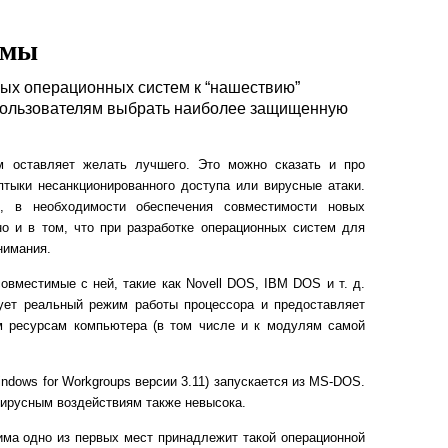
емы
ных операционных систем к “нашествию”
пользователям выбрать наиболее защищенную
м оставляет желать лучшего. Это можно сказать и про
птыки несанкционированного доступа или вирусные атаки.
, в необходимости обеспечения совместимости новых
о и в том, что при разработке операционных систем для
нимания.
вместимые с ней, такие как Novell DOS, IBM DOS и т. д.
зует реальный режим работы процессора и предоставляет
 ресурсам компьютера (в том числе и к модулям самой
indows for Workgroups версии 3.11) запускается из MS-DOS.
вирусным воздействиям также невысока.
ма одно из первых мест принадлежит такой операционной