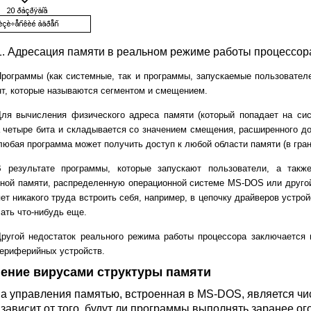
.1. Адресация памяти в реальном режиме работы процессор
рограммы (как системные, так и программы, запускаемые пользовател
т, которые называются сегментом и смещением.
Для вычисления физического адреса памяти (который попадает на си
 четыре бита и складывается со значением смещения, расширенного до
любая программа может получить доступ к любой области памяти (в гран
В результате программы, которые запускают пользователи, а такж
ной памяти, распределенную операционной системе MS-DOS или другой
ет никакого труда встроить себя, например, в цепочку драйверов устро
ать что-нибудь еще.
ругой недостаток реального режима работы процессора заключается 
ериферийных устройств.
ение вирусами структуры памяти
а управления памятью, встроенная в MS-DOS, является чис
 зависит от того, будут ли программы выполнять заранее ог