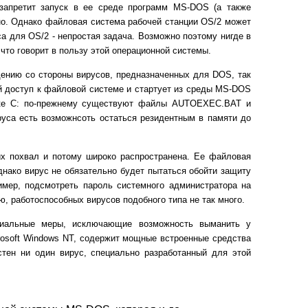
 запретит запуск в ее среде программ MS-DOS (а также
но. Однако файловая система рабочей станции OS/2 может
а для OS/2 - непростая задача. Возможно поэтому нигде в
что говорит в пользу этой операционной системы.
дению со стороны вирусов, предназначенных для DOS, так
й доступ к файловой системе и стартует из среды MS-DOS
иске C: по-прежнему существуют файлы AUTOEXEC.BAT и
уса есть возможнсоть остаться резидентным в памяти до
ких похвал и потому широко распространена. Ее файловая
нако вирус не обязательно будет пытаться обойти защиту
ример, подсмотреть пароль системного администратора на
ю, работоспособных вирусов подобного типа не так много.
циальные меры, исключающие возможность выманить у
rosoft Windows NT, содержит мощные встроенные средства
стен ни один вирус, специально разработанный для этой