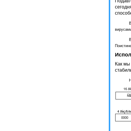
Подавл
сегодн
способ
вирусами
Поистине
Испол
Как мы
стабил
Н