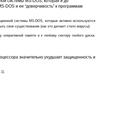
ой системы MS-DOS, которая и до
MS-DOS и ее “доверчивость” к программам
ационной системы MS-DOS, которые активно используются
рыть свое существование (как это делают стелс-вирусы).
у оперативной памяти и к любому сектору любого диска.
роцессора значительно ухудшает защищенность и
1).