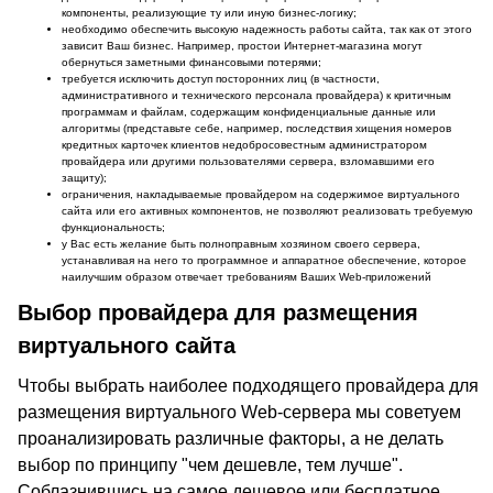
компоненты, реализующие ту или иную бизнес-логику;
необходимо обеспечить высокую надежность работы сайта, так как от этого
зависит Ваш бизнес. Например, простои Интернет-магазина могут
обернуться заметными финансовыми потерями;
требуется исключить доступ посторонних лиц (в частности,
административного и технического персонала провайдера) к критичным
программам и файлам, содержащим конфиденциальные данные или
алгоритмы (представьте себе, например, последствия хищения номеров
кредитных карточек клиентов недобросовестным администратором
провайдера или другими пользователями сервера, взломавшими его
защиту);
ограничения, накладываемые провайдером на содержимое виртуального
сайта или его активных компонентов, не позволяют реализовать требуемую
функциональность;
у Вас есть желание быть полноправным хозяином своего сервера,
устанавливая на него то программное и аппаратное обеспечение, которое
наилучшим образом отвечает требованиям Ваших Web-приложений
Выбор провайдера для размещения
виртуального сайта
Чтобы выбрать наиболее подходящего провайдера для
размещения виртуального Web-сервера мы советуем
проанализировать различные факторы, а не делать
выбор по принципу "чем дешевле, тем лучше".
Соблазнившись на самое дешевое или бесплатное