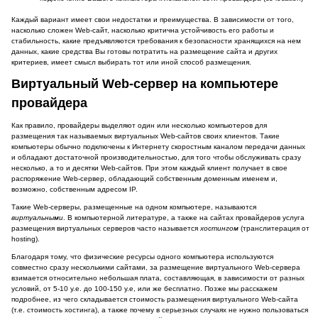
Каждый вариант имеет свои недостатки и преимущества. В зависимости от того,
насколько сложен Web-сайт, насколько критична устойчивость его работы и
стабильность, какие предъявляются требования к безопасности хранящихся на нем
данных, какие средства Вы готовы потратить на размещение сайта и других
критериев, имеет смысл выбирать тот или иной способ размещения.
Виртуальный Web-сервер на компьютере
провайдера
Как правило, провайдеры выделяют один или несколько компьютеров для
размещения так называемых виртуальных Web-сайтов своих клиентов. Такие
компьютеры обычно подключены к Интернету скоростным каналом передачи данных
и обладают достаточной производительностью, для того чтобы обслуживать сразу
несколько, а то и десятки Web-сайтов. При этом каждый клиент получает в свое
распоряжение Web-сервер, обладающий собственным доменным именем и,
возможно, собственным адресом IP.
Такие Web-серверы, размещенные на одном компьютере, называются
виртуальными
. В компьютерной литературе, а также на сайтах провайдеров услуга
размещения виртуальных серверов часто называется
хостингом
(транслитерация от
hosting).
Благодаря тому, что физические ресурсы одного компьютера используются
совместно сразу несколькими сайтами, за размещение виртуального Web-сервера
взимается относительно небольшая плата, составляющая, в зависимости от разных
условий, от 5-10 у.е. до 100-150 у.е, или же бесплатно. Позже мы расскажем
подробнее, из чего складывается стоимость размещения виртуального Web-сайта
(т.е. стоимость хостинга), а также почему в серьезных случаях не нужно пользоваться