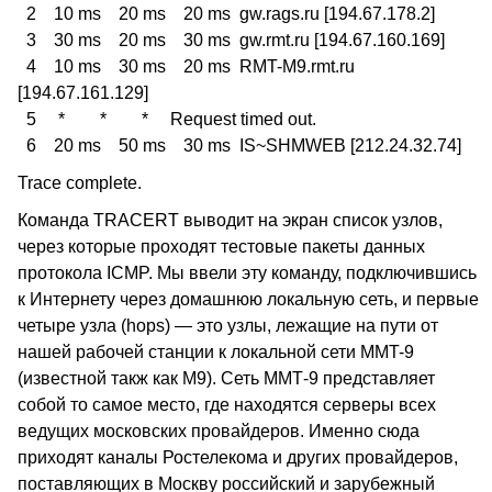
2 10 ms 20 ms 20 ms gw.rags.ru [194.67.178.2]
3 30 ms 20 ms 30 ms gw.rmt.ru [194.67.160.169]
4 10 ms 30 ms 20 ms RMT-M9.rmt.ru
[194.67.161.129]
5 * * * Request timed out.
6 20 ms 50 ms 30 ms IS~SHMWEB [212.24.32.74]
Trace complete.
Команда TRACERT выводит на экран список узлов,
через которые проходят тестовые пакеты данных
протокола ICMP. Мы ввели эту команду, подключившись
к Интернету через домашнюю локальную сеть, и первые
четыре узла (hops) — это узлы, лежащие на пути от
нашей рабочей станции к локальной сети MMT-9
(известной такж как М9). Сеть ММТ-9 представляет
собой то самое место, где находятся серверы всех
ведущих московских провайдеров. Именно сюда
приходят каналы Ростелекома и других провайдеров,
поставляющих в Москву российский и зарубежный