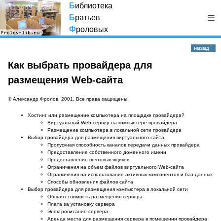
Б
иблиотека
Б
ратьев
Ф
роловых
Как выбрать провайдера для
размещения Web-сайта
©
Александр Фролов
, 2001. Все права защищены.
Хостинг или размещение компьютера на площадке провайдера?
Виртуальный Web-сервер на компьютере провайдера
Размещение компьютера в локальной сети провайдера
Выбор провайдера для размещения виртуального сайта
Пропускная способность каналов передачи данных провайдера
Предоставление собственного доменного имени
Предоставление почтовых ящиков
Ограничения на объем файлов виртуального Web-сайта
Ограничения на использование активных компонентов и баз данных
Способы обновления файлов сайта
Выбор провайдера для размещения компьютера в локальной сети
Общая стоимость размещения сервера
Плата за установку сервера
Электропитание сервера
Аренда места для размещения сервера в помещении провайдера