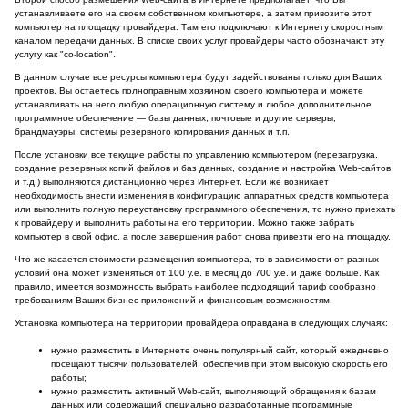
устанавливаете его на своем собственном компьютере, а затем привозите этот
компьютер на площадку провайдера. Там его подключают к Интернету скоростным
каналом передачи данных. В списке своих услуг провайдеры часто обозначают эту
услугу как "co-location".
В данном случае все ресурсы компьютера будут задействованы только для Ваших
проектов. Вы остаетесь полноправным хозяином своего компьютера и можете
устанавливать на него любую операционную систему и любое дополнительное
программное обеспечение — базы данных, почтовые и другие серверы,
брандмауэры, системы резервного копирования данных и т.п.
После установки все текущие работы по управлению компьютером (перезагрузка,
создание резервных копий файлов и баз данных, создание и настройка Web-сайтов
и т.д.) выполняются дистанционно через Интернет. Если же возникает
необходимость внести изменения в конфигурацию аппаратных средств компьютера
или выполнить полную переустановку программного обеспечения, то нужно приехать
к провайдеру и выполнить работы на его территории. Можно также забрать
компьютер в свой офис, а после завершения работ снова привезти его на площадку.
Что же касается стоимости размещения компьютера, то в зависимости от разных
условий она может изменяться от 100 у.е. в месяц до 700 у.е. и даже больше. Как
правило, имеется возможность выбрать наиболее подходящий тариф сообразно
требованиям Ваших бизнес-приложений и финансовым возможностям.
Установка компьютера на территории провайдера оправдана в следующих случаях:
нужно разместить в Интернете очень популярный сайт, который ежедневно
посещают тысячи пользователей, обеспечив при этом высокую скорость его
работы;
нужно разместить активный Web-сайт, выполняющий обращения к базам
данных или содержащий специально разработанные программные