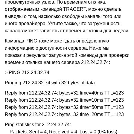
промежуточных узлов. По временам отклика,
отображаемым командой TRACERT, можно сделать
выводы о том, насколько свободны каналы того или
иного провайдера. Учтите также, что загруженность
каналов может зависеть от времени суток и дня недели.
Команда PING тоже может дать определенную
информацию о доступности сервера. Ниже мы
показали результат запуска этой команды для проверки
времени отклика нашего сервера 212.24.32.74:
> PING 212.24.32.74
Pinging 212.24.32.74 with 32 bytes of data:
Reply from 212.24.32.74: bytes=32 time=40ms TTL=123
Reply from 212.24.32.74: bytes=32 time=10ms TTL=123
Reply from 212.24.32.74: bytes=32 time=50ms TTL=123
Reply from 212.24.32.74: bytes=32 time=20ms TTL=123
Ping statistics for 212.24.32.74:
Packets: Sent = 4, Received = 4, Lost = 0 (0% loss),