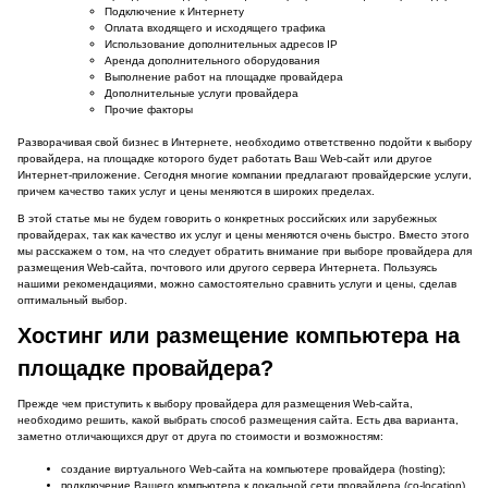
Подключение к Интернету
Оплата входящего и исходящего трафика
Использование дополнительных адресов IP
Аренда дополнительного оборудования
Выполнение работ на площадке провайдера
Дополнительные услуги провайдера
Прочие факторы
Разворачивая свой бизнес в Интернете, необходимо ответственно подойти к выбору
провайдера, на площадке которого будет работать Ваш Web-сайт или другое
Интернет-приложение. Сегодня многие компании предлагают провайдерские услуги,
причем качество таких услуг и цены меняются в широких пределах.
В этой статье мы не будем говорить о конкретных российских или зарубежных
провайдерах, так как качество их услуг и цены меняются очень быстро. Вместо этого
мы расскажем о том, на что следует обратить внимание при выборе провайдера для
размещения Web-сайта, почтового или другого сервера Интернета. Пользуясь
нашими рекомендациями, можно самостоятельно сравнить услуги и цены, сделав
оптимальный выбор.
Хостинг или размещение компьютера на
площадке провайдера?
Прежде чем приступить к выбору провайдера для размещения Web-сайта,
необходимо решить, какой выбрать способ размещения сайта. Есть два варианта,
заметно отличающихся друг от друга по стоимости и возможностям:
создание виртуального Web-сайта на компьютере провайдера (hosting);
подключение Вашего компьютера к локальной сети провайдера (co-location)