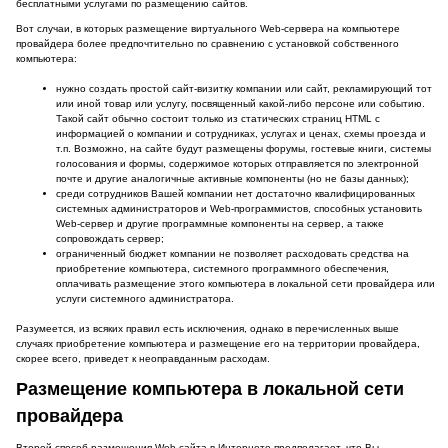
бесплатными услугами по размещению сайтов.
Вот случаи, в которых размещение виртуального Web-сервера на компьютере
провайдера более предпочтительно по сравнению с установкой собственного
компьютера:
нужно создать простой сайт-визитку компании или сайт, рекламирующий тот
или иной товар или услугу, посвященный какой-либо персоне или событию.
Такой сайт обычно состоит только из статических страниц HTML с
информацией о компании и сотрудниках, услугах и ценах, схемы проезда и
т.п. Возможно, на сайте будут размещены форумы, гостевые книги, системы
голосования и формы, содержимое которых отправляется по электронной
почте и другие аналогичные активные компоненты (но не базы данных);
среди сотрудников Вашей компании нет достаточно квалифицированных
системных администраторов и Web-программистов, способных установить
Web-сервер и другие программные компоненты на сервер, а также
сопровождать сервер;
ограниченный бюджет компании не позволяет расходовать средства на
приобретение компьютера, системного программного обеспечения,
оплачивать размещение этого компьютера в локальной сети провайдера или
услуги системного администратора.
Разумеется, из всяких правил есть исключения, однако в перечисленных выше
случаях приобретение компьютера и размещение его на территории провайдера,
скорее всего, приведет к неоправданным расходам.
Размещение компьютера в локальной сети
провайдера
Второй способ размещения Web-сайта в Интернете предполагает, что Вы