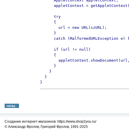
      AppletContext appletContext;

      appletContext = getAppletContext(
      try

      {

        url = new URL(szURL);

      }

      catch (MalformedURLException e) {
      if (url != null)

      {

        appletContext.showDocument(url,
      }

    }

  }

}
Создание интернет-магазинов: https://www.shop2you.ru/
© Александр Фролов, Григорий Фролов, 1991-2025