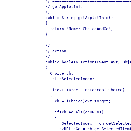
  // ==================================
  // getAppletInfo

  // ==================================
  public String getAppletInfo()

  {

    return "Name: ChoiceAndGo";

  }

  // ==================================
  // action

  // ==================================
  public boolean action(Event evt, Obje
  {

    Choice ch;

    int nSelectedIndex;

    if(evt.target instanceof Choice)

    {

      ch = (Choice)evt.target;

      if(ch.equals(chURLs))

      {

	nSelectedIndex = ch.getSelectedIndex();

	szURLtoGo = ch.getSelectedItem();
