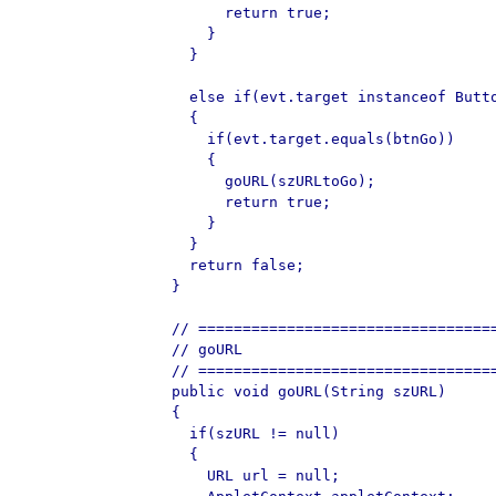
	return true;

      }

    }

    else if(evt.target instanceof Butto
    {

      if(evt.target.equals(btnGo))

      {

	goURL(szURLtoGo);

	return true;

      }

    }

    return false;

  }  

  // ==================================
  // goURL

  // ==================================
  public void goURL(String szURL)

  {

    if(szURL != null)

    {

      URL url = null;
