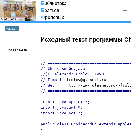
Б
иблиотека
Б
ратьев
Ф
роловых
Исходный текст программы Ch
Оглавление
// ====================================
// ChoiceAndGo.java

//(C) Alexandr Frolov, 1998

// E-mail: 
frolov@glasnet.ru
// Web:    
http://www.glasnet.ru/~frol
// ====================================
import java.applet.*;

import java.awt.*;

import java.net.*;

public class ChoiceAndGo extends Applet
{
