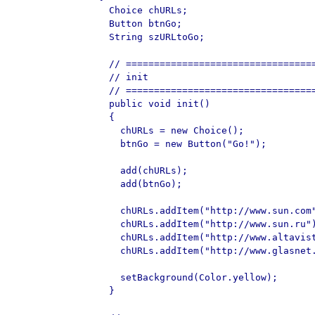
  Choice chURLs;

  Button btnGo;

  String szURLtoGo;

  // ==================================
  // init

  // ==================================
  public void init()

  {

    chURLs = new Choice();

    btnGo = new Button("Go!");

    add(chURLs);

    add(btnGo);

    chURLs.addItem("http://www.sun.com"
    chURLs.addItem("http://www.sun.ru")
    chURLs.addItem("http://www.altavist
    chURLs.addItem("http://www.glasnet.
    setBackground(Color.yellow);

  }
