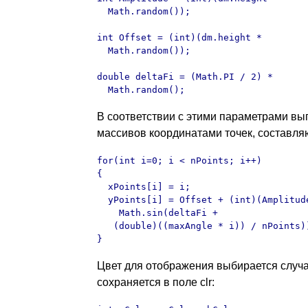
  Math.random());

int Offset = (int)(dm.height * 

  Math.random());

double deltaFi = (Math.PI / 2) * 

  Math.random();
В соответствии с этими параметрами вы
массивов координатами точек, составля
for(int i=0; i < nPoints; i++)

{

  xPoints[i] = i;

  yPoints[i] = Offset + (int)(Amplitude
    Math.sin(deltaFi + 

   (double)((maxAngle * i)) / nPoints))
}
Цвет для отображения выбирается случ
сохраняется в поле clr: