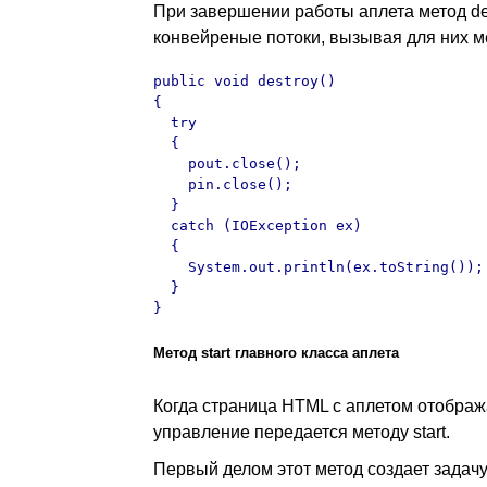
При завершении работы аплета метод de
конвейреные потоки, вызывая для них ме
public void destroy()

{

  try

  {

    pout.close();

    pin.close();

  }

  catch (IOException ex)

  {

    System.out.println(ex.toString());

  }

}
Метод start главного класса аплета
Когда страница HTML с аплетом отобража
управление передается методу start.
Первый делом этот метод создает задач