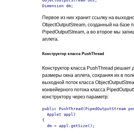
ObjectOutputStream oos;

Dimension dm;
Первое из них хранит ссылку на выходно
ObjectOutputStream, созданный на базе 
PipedOutputStream, а во второе мы зап
аплета.
Конструктор класса PushThread
Конструктор класса PushThread решает д
размеры окна аплета, сохраняя их в поле
выходной поток класса ObjectOutputStre
конвейерного потока класса PipedOutpu
конструктору через параметр:
public PushThread(PipedOutputStream pou
  Applet appl)

{

  dm = appl.getSize();
