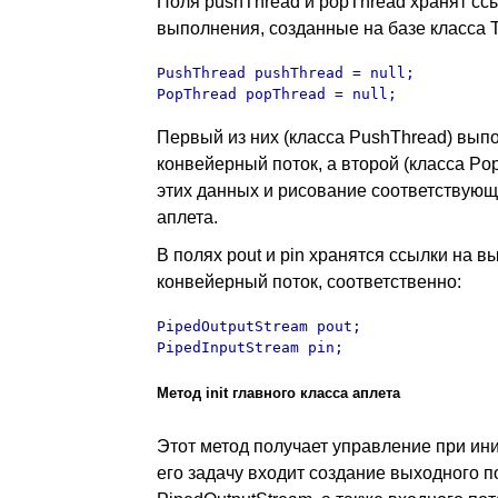
Поля pushThread и popThread хранят ссы
выполнения, созданные на базе класса T
PushThread pushThread = null;

PopThread popThread = null;
Первый из них (класса PushThread) вып
конвейерный поток, а второй (класса Po
этих данных и рисование соответствующ
аплета.
В полях pout и pin хранятся ссылки на 
конвейерный поток, соответственно:
PipedOutputStream pout;

PipedInputStream pin;
Метод init главного класса аплета
Этот метод получает управление при ин
его задачу входит создание выходного п