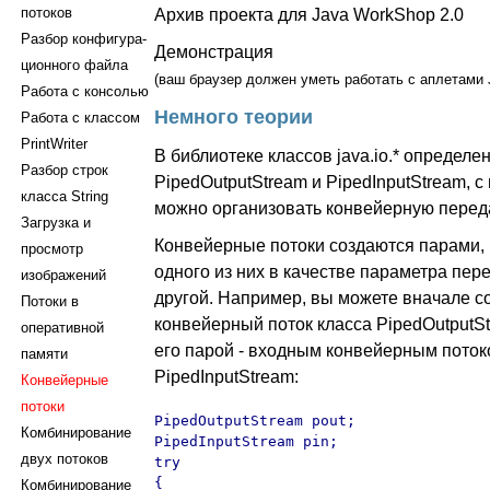
потоков
Архив проекта для Java WorkShop 2.0
Разбор конфигура-
Демонстрация
ционного файла
(ваш браузер должен уметь работать с аплетами 
Работа с консолью
Немного теории
Работа с классом
PrintWriter
В библиотеке классов java.io.* определе
Разбор строк
PipedOutputStream и PipedInputStream, 
класса String
можно организовать конвейерную перед
Загрузка и
Конвейерные потоки создаются парами, 
просмотр
одного из них в качестве параметра пер
изображений
другой. Например, вы можете вначале с
Потоки в
конвейерный поток класса PipedOutputSt
оперативной
его парой - входным конвейерным поток
памяти
PipedInputStream:
Конвейерные
потоки
PipedOutputStream pout;

Комбинирование
PipedInputStream pin;

двух потоков
try

{

Комбинирование