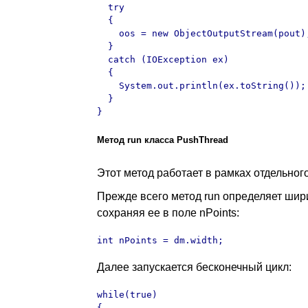
  try

  {

    oos = new ObjectOutputStream(pout);
  }

  catch (IOException ex)

  {

    System.out.println(ex.toString());

  }

}
Метод run класса PushThread
Этот метод работает в рамках отдельног
Прежде всего метод run определяет шири
сохраняя ее в поле nPoints:
int nPoints = dm.width;
Далее запускается бесконечный цикл:
while(true)

{
