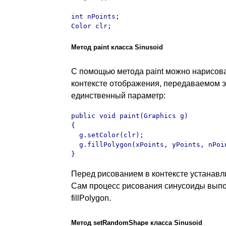
int nPoints;

Color clr;
Метод paint класса Sinusoid
С помощью метода paint можно нарисова
контексте отображения, передаваемом э
единственный параметр:
public void paint(Graphics g)

{  

  g.setColor(clr);

  g.fillPolygon(xPoints, yPoints, nPoin
}
Перед рисованием в контексте устанавлив
Сам процесс рисования синусоиды вып
fillPolygon.
Метод setRandomShape класса Sinusoid