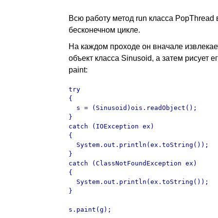
Всю работу метод run класса PopThread
бесконечном цикле.
На каждом проходе он вначале извлекае
объект класса Sinusoid, а затем рисует е
paint:
try

{

  s = (Sinusoid)ois.readObject();    

}

catch (IOException ex)

{

  System.out.println(ex.toString());

}

catch (ClassNotFoundException ex)

{

  System.out.println(ex.toString());

}

s.paint(g);