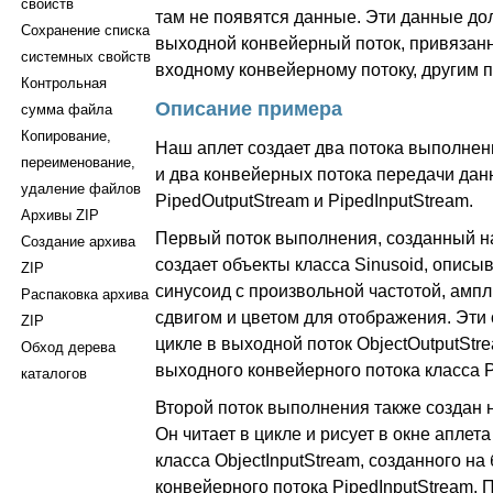
свойств
там не появятся данные. Эти данные до
Сохранение списка
выходной конвейерный поток, привязан
системных свойств
входному конвейерному потоку, другим 
Контрольная
Описание примера
сумма файла
Копирование,
Наш аплет создает два потока выполнен
переименование,
и два конвейерных потока передачи дан
удаление файлов
PipedOutputStream и PipedInputStream.
Архивы ZIP
Первый поток выполнения, созданный на
Создание архива
создает объекты класса Sinusoid, опи
ZIP
синусоид с произвольной частотой, амп
Распаковка архива
сдвигом и цветом для отображения. Эти
ZIP
цикле в выходной поток ObjectOutputStr
Обход дерева
выходного конвейерного потока класса P
каталогов
Второй поток выполнения также создан н
Он читает в цикле и рисует в окне аплета
класса ObjectInputStream, созданного на
конвейерного потока PipedInputStream. 