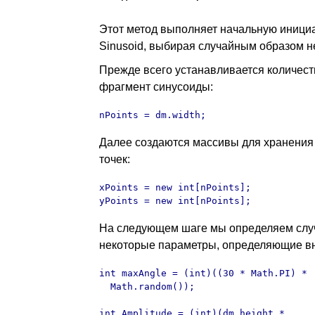
Этот метод выполняет начальную иници
Sinusoid, выбирая случайным образом 
Прежде всего устанавливается количест
фрагмент синусоиды:
nPoints = dm.width;
Далее создаются массивы для хранения
точек:
xPoints = new int[nPoints];

yPoints = new int[nPoints];
На следующем шаге мы определяем сл
некоторые параметры, определяющие в
int maxAngle = (int)((30 * Math.PI) *

  Math.random());

int Amplitude = (int)(dm.height * 
