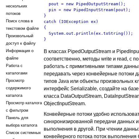
  pout = new PipedOutputStream();

нескольких
  pin = new PipedInputStream(pout);

потоков
}

Поиск слова в
catch (IOException ex)

{

текстовом файле
  System.out.println(ex.toString());

Произвольный
}
доступ к файлу
Информация о
В классах PipedOutputStream и PipedInp
файле
соответственно, методы write и read, с
Работа с
работать с примитивными типами данны
каталогами
передавать через конвейерные потоки 
Просмотр
типов Java или объекты произвольных к
содержимого
интерфейс Serializable, создайте на базе
каталога
класса DataOutputStream, DataInputStrea
Просмотр каталога
ObjectInputStream.
с фильтром
Конвейерные потоки удобно использоват
Панель для
синхронизированной передачи данных из
выбора каталога
выполнения в другой. При чтении данных
Список системных
конвейерного потока поток выполнения б