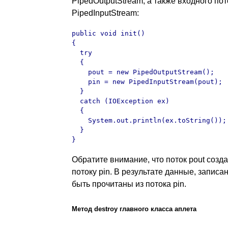
PipedOutputStream, а также входного пот
PipedInputStream:
public void init()

{

  try

  {

    pout = new PipedOutputStream();

    pin = new PipedInputStream(pout);

  }

  catch (IOException ex)

  {

    System.out.println(ex.toString());

  }

}
Обратите внимание, что поток pout созда
потоку pin. В результате данные, записа
быть прочитаны из потока pin.
Метод destroy главного класса аплета