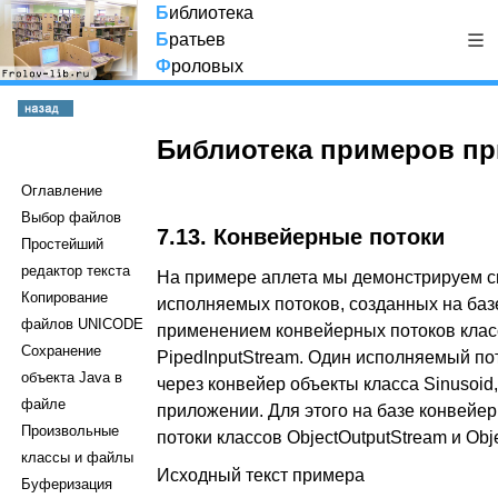
Б
иблиотека
Б
ратьев
Ф
роловых
Библиотека примеров пр
Оглавление
Выбор файлов
7.13. Конвейерные потоки
Простейший
редактор текста
На примере аплета мы демонстрируем с
Копирование
исполняемых потоков, созданных на базе
файлов UNICODE
применением конвейерных потоков класс
Сохранение
PipedInputStream. Один исполняемый по
объекта Java в
через конвейер объекты класса Sinusoid
файле
приложении. Для этого на базе конвейе
Произвольные
потоки классов ObjectOutputStream и Obje
классы и файлы
Исходный текст примера
Буферизация