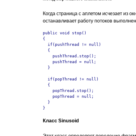
Когда страница с аплетом исчезает из ок
останавливает работу потоков выполнен
public void stop()

{

  if(pushThread != null)

  {

    pushThread.stop();

    pushThread = null;

  }

  if(popThread != null)

  {

    popThread.stop();

    popThread = null;

  }

}
Класс Sinusoid
Этот класс определяет поведение фрагм