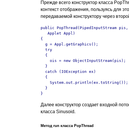
Прежде всего конструктор класса PopThr
контекст отображения, пользуясь для это
передаваемой конструктору через второ
public PopThread(PipedInputStream pis,

   Applet Appl)

{

  g = Appl.getGraphics();

  try

  {

    ois = new ObjectInputStream(pis);

  }

  catch (IOException ex)

  {

    System.out.println(ex.toString());

  }

}
Далее конструктор создает входной пото
класса Sinusoid.
Метод
run класса PopThread