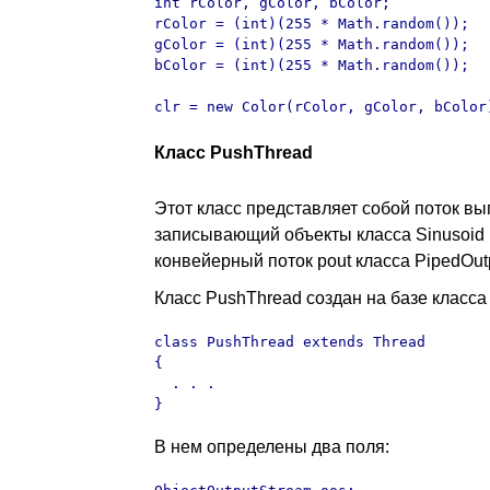
int rColor, gColor, bColor;

rColor = (int)(255 * Math.random());

gColor = (int)(255 * Math.random());

bColor = (int)(255 * Math.random());

clr = new Color(rColor, gColor, bColor
Класс PushThread
Этот класс представляет собой поток в
записывающий объекты класса Sinusoid
конвейерный поток pout класса PipedOut
Класс PushThread создан на базе класса
class PushThread extends Thread

{

  . . .

}
В нем определены два поля: