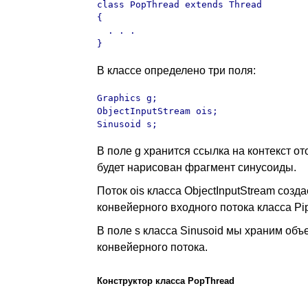
class PopThread extends Thread

{

  . . .

}
В классе определено три поля:
Graphics g;

ObjectInputStream ois;

Sinusoid s;  
В поле g хранится ссылка на контекст о
будет нарисован фрагмент синусоиды.
Поток ois класса ObjectInputStream созда
конвейерного входного потока класса Pi
В поле s класса Sinusoid мы храним объ
конвейерного потока.
Конструктор класса PopThread