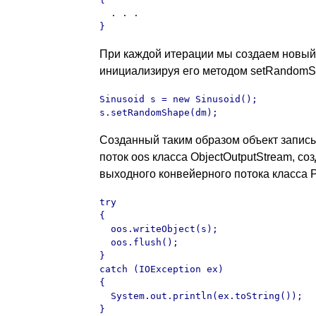
  . . .

}
При каждой итерации мы создаем новый 
инициализируя его методом
setRandomS
Sinusoid s = new Sinusoid();

s.setRandomShape(dm); 
Созданный таким образом объект запис
поток oos класса ObjectOutputStream, со
выходного конвейерного потока класса P
try

{

  oos.writeObject(s); 

  oos.flush();   

}

catch (IOException ex)

{

  System.out.println(ex.toString());

}