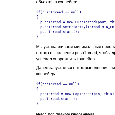
объектов в конвейер:
if(pushThread == null)

{

  pushThread = new PushThread(pout, thi
  pushThread.setPriority(Thread.MIN_PRI
  pushThread.start();

}
Мы устанавливаем минимальный приори
потока выполнения pushThread, чтобы д
успевал опорожнять конвейер.
Далее запускается поток выполнения, ч
конвейера:
if(popThread == null)

{

  popThread = new PopThread(pin, this);
  popThread.start();

}
Метод stop главного класса аплета