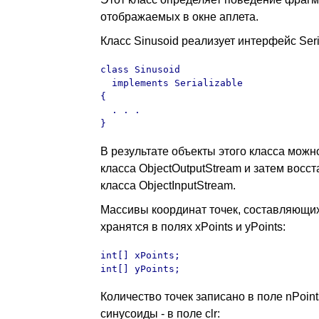
отображаемых в окне аплета.
Класс Sinusoid реализует интерфейс Seria
class Sinusoid

  implements Serializable

{

  . . .

}
В результате объекты этого класса можн
класса ObjectOutputStream и затем восст
класса ObjectInputStream.
Массивы координат точек, составляющи
хранятся в полях xPoints и yPoints:
int[] xPoints;

int[] yPoints;
Количество точек записано в поле nPoint
синусоиды - в поле clr: