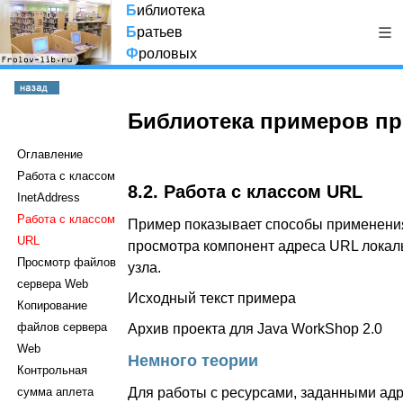
Б
иблиотека
Б
ратьев
Ф
роловых
Библиотека примеров пр
Оглавление
Работа с классом
8.2. Работа с классом URL
InetAddress
Работа с классом
Пример показывает способы применени
URL
просмотра компонент адреса URL локал
Просмотр файлов
узла.
сервера Web
Исходный текст примера
Копирование
файлов сервера
Архив проекта для Java WorkShop 2.0
Web
Немного теории
Контрольная
сумма аплета
Для работы с ресурсами, заданными ад