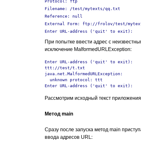
Protocol: ftp
Filename: /test/mytexts/qq.txt
Reference: null
External Form: ftp://frolov/test/mytex
Enter URL-address ('quit' to exit):
При попытке ввести адрес с неизвестны
исключение MalformedURLException:
Enter URL-address ('quit' to exit): 

ttt://test/t.txt

java.net.MalformedURLException: 

  unknown protocol: ttt

Enter URL-address ('quit' to exit):
Рассмотрим исходный текст приложения
Метод main
Сразу после запуска метод main присту
ввода адресов URL: