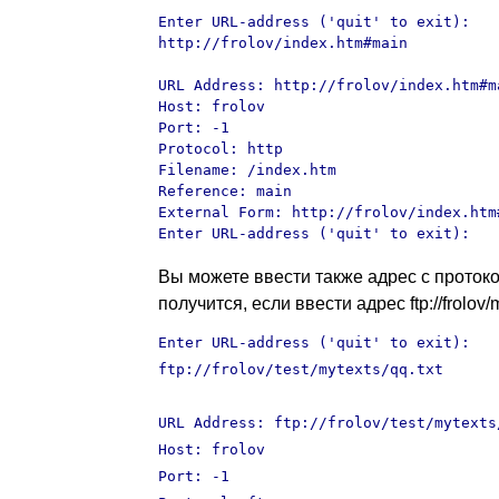
Enter URL-address ('quit' to exit): 

http://frolov/index.htm#main

URL Address: http://frolov/index.htm#ma
Host: frolov

Port: -1

Protocol: http

Filename: /index.htm

Reference: main

External Form: http://frolov/index.htm#
Enter URL-address ('quit' to exit):
Вы можете ввести также адрес с протоко
получится, если ввести адрес ftp://frolov/my
Enter URL-address ('quit' to exit):
ftp://frolov/test/mytexts/qq.txt
URL Address: ftp://frolov/test/mytexts
Host: frolov
Port: -1