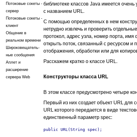
Потоковые сокеты -
библиотеке классов Java имеется очень
сервер
с названием URL.
Потоковые сокеты -
С помощью определенных в нем констру
клиент
нетрудно извлечь и проверить отдельны
Общение в
протокол, адрес узла, номер порта, имя
реальном времени
открыть поток, связанный с ресурсом и п
Широковещатель-
отображения, обработки или для копиров
ные сообщения
Расскажем кратко о классе URL.
Аплет и
расширение
Конструкторы класса URL
сервера Web
В этом классе предусмотрено четыре кон
Первый из них создает объект URL для с
URL которого передается в виде текстов
единственный параметр spec:
public URL(String spec);