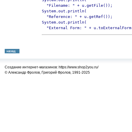
  "Filename: " + u.getFile());

System.out.println(

  "Reference: " + u.getRef());

System.out.println(

  "External Form: " + u.toExternalForm
Создание интернет-магазинов: https://www.shop2you.ru/
© Александр Фролов, Григорий Фролов, 1991-2025