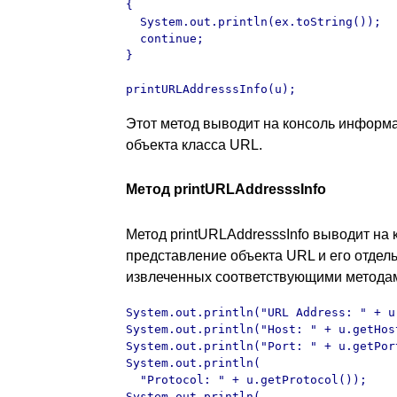
{

  System.out.println(ex.toString());

  continue;

}

printURLAddresssInfo(u);
Этот метод выводит на консоль информ
объекта класса URL.
Метод printURLAddresssInfo
Метод printURLAddresssInfo выводит на 
представление объекта URL и его отдел
извлеченных соответствующими методам
System.out.println("URL Address: " + u)
System.out.println("Host: " + u.getHost
System.out.println("Port: " + u.getPort
System.out.println(

  "Protocol: " + u.getProtocol());

System.out.println(
