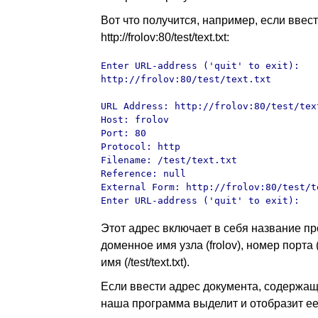
Вот что получится, например, если ввес
http://frolov:80/test/text.txt:
Enter URL-address ('quit' to exit): 

http://frolov:80/test/text.txt

URL Address: http://frolov:80/test/text
Host: frolov

Port: 80

Protocol: http

Filename: /test/text.txt

Reference: null

External Form: http://frolov:80/test/te
Enter URL-address ('quit' to exit):
Этот адрес включает в себя название пр
доменное имя узла (frolov), номер порта 
имя (/test/text.txt).
Если ввести адрес документа, содержащ
наша программа выделит и отобразит ее 