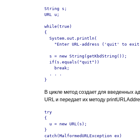
String s;

URL u;

while(true)

{    

  System.out.println(

    "Enter URL-address ('quit' to exit)
  s = new String(getKbdString());

  if(s.equals("quit"))

    break;

  . . .

}
В цикле метод создает для введенных а
URL и передает их методу printURLAddres
try

{

  u = new URL(s);

}

catch(MalformedURLException ex)
