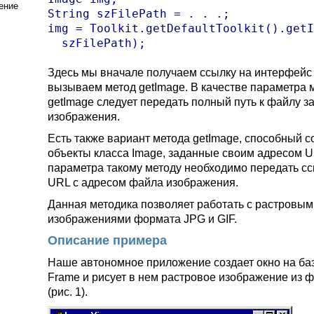
ение
String szFilePath = . . .;

img = Toolkit.getDefaultToolkit().getI
  szFilePath);
Здесь мы вначале получаем ссылку на интерфейс T
вызываем метод getImage. В качестве параметра 
getImage следует передать полный путь к файлу з
изображения.
Есть также вариант метода getImage, способный с
объекты класса Image, заданные своим адресом U
параметра такому методу необходимо передать сс
URL с адресом файла изображения.
Данная методика позволяет работать с растровым
изображениями формата JPG и GIF.
Описание примера
Наше автономное приложение создает окно на баз
Frame и рисует в нем растровое изображение из ф
(рис. 1).