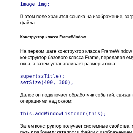
Image img;
В этом поле хранится ссылка на изображение, заг
файла.
Конструктор класса FrameWindow
На первом шаге конструктор класса FrameWindow
конструктор базового класса Frame, передавая ем
окна, а затем устанавливает размеры окна:
super(szTitle);

setSize(400, 300);
Далее он подключает обработчик событий, связан
операциями над окном:
this.addWindowListener(this);
Затем конструктор получает системные свойства,
путь к рабочему каталогу и файлу с изображением