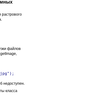
омных
 растрового
.
узки файлов
getImage,
jpg");
б недоступен.
ты класса