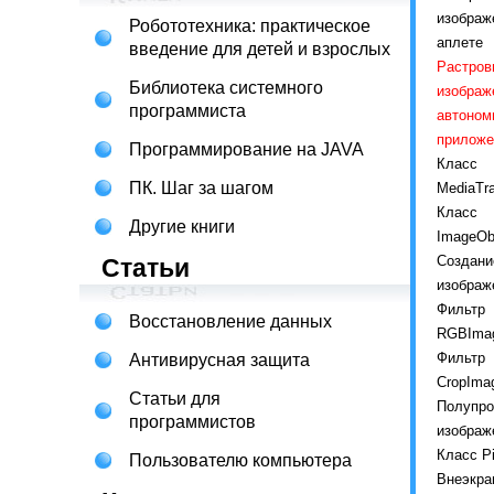
изображ
Робототехника: практическое
аплете
введение для детей и взрослых
Растров
Библиотека системного
изображ
программиста
автоном
приложе
Программирование на JAVA
Класс
ПК. Шаг за шагом
MediaTr
Класс
Другие книги
ImageOb
Создани
Статьи
изображ
Фильтр
Восстановление данных
RGBImag
Фильтр
Антивирусная защита
CropImag
Статьи для
Полупро
программистов
изображ
Класс Pi
Пользователю компьютера
Внеэкра