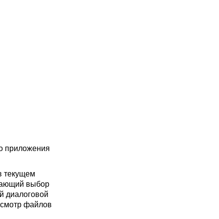
го приложения
в текущем
кающий выбор
й диалоговой
росмотр файлов