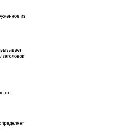
руженное из
 вызывает
у заголовок
ных с
 определяет
: