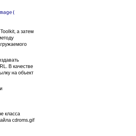
mage(

oolkit, а затем
методу
агружаемого
оздавать
RL. В качестве
ылку на объект
и
е класса
айла cdroms.gif