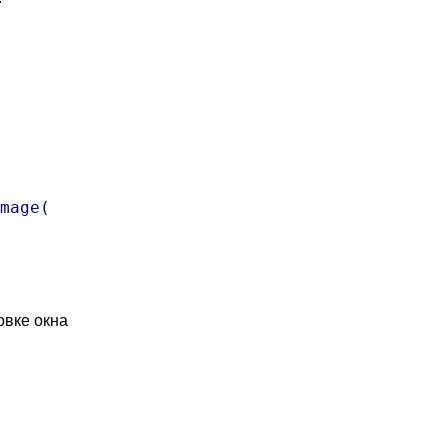
mage(

овке окна
 
