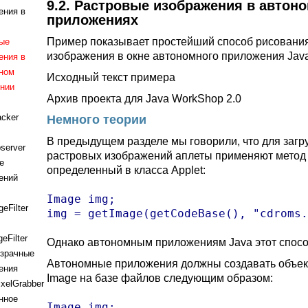
9.2. Растровые изображения в автон
ения в
приложениях
Пример показывает простейший способ рисования
ые
изображения в окне автономного приложения Java
ения в
ном
Исходный текст примера
нии
Архив проекта для Java WorkShop 2.0
acker
Немного теории
В предыдущем разделе мы говорили, что для загр
server
растровых изображений аплеты применяют метод 
е
определенный в класса Applet:
ений
Image img;

eFilter
img = getImage(getCodeBase(), "cdroms.
eFilter
Однако автономным приложениям Java этот спосо
зрачные
Автономные приложения должны создавать объек
ения
Image на базе файлов следующим образом:
xelGrabber
нное
Image img;
