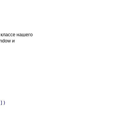
 классе нашего
indow и
])
