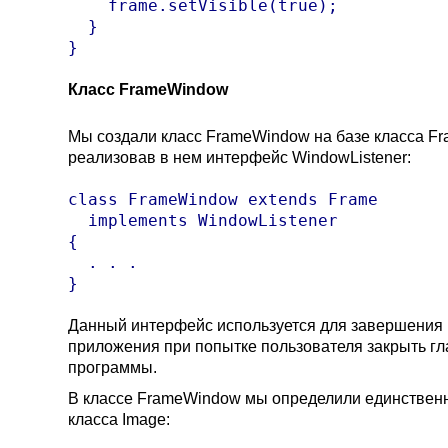
    frame.setVisible(true);

  }

}
Класс FrameWindow
Мы создали класс FrameWindow на базе класса Fr
реализовав в нем интерфейс WindowListener:
class FrameWindow extends Frame

  implements WindowListener

{

  . . .

}
Данный интерфейс используется для завершения
приложения при попытке пользователя закрыть гл
программы.
В классе FrameWindow мы определили единственн
класса Image: