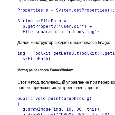
Properties p = System.getProperties();

String szFilePath = 

  p.getProperty("user.dir") +  

  File.separator + "cdroms.jpg";
Далее конструктор создает объект класса Image:
img = Toolkit.getDefaultToolkit().getI
  szFilePath);
Метод
paint класса FrameWindow
Этот метод, получающий управление при перерис
нашего приложения, устроен очень просто:
public void paint(Graphics g)

{

  g.drawImage(img, 10, 30, this);

  g.drawString("CDROMS.JPG", 15, 50); 