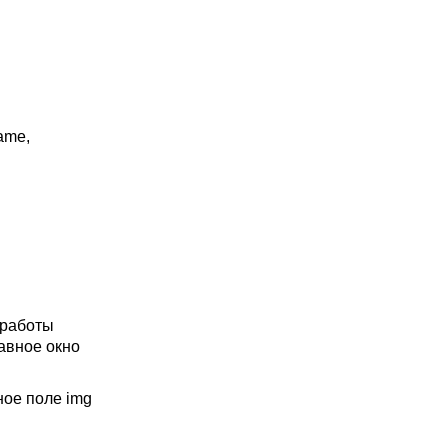
ame,
 работы
авное окно
ое поле img