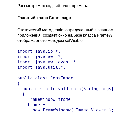
Рассмотрим исходный текст примера.
Главный класс ConsImage
Статический метод main, определенный в главном
приложения, создает окно на базе класса FrameW
отображает его методом setVisible:
import java.io.*;

import java.awt.*;

import java.awt.event.*;

import java.util.*;

public class ConsImage

{

  public static void main(String args[
  {

    FrameWindow frame;

    frame = 

      new FrameWindow("Image Viewer");
