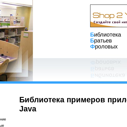
Б
иблиотека
Б
ратьев
Ф
роловых
Библиотека примеров при
Java
ние
ые