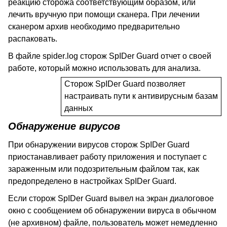
реакцию сторожа соответствующим образом, или
лечить вручную при помощи сканера. При лечении
сканером архив необходимо предварительно
распаковать.
В файле
spider
.
log
сторож
SpIDer
Guard
отчет о своей
работе, который можно использовать для анализа.
Сторож
SpIDer
Guard
позволяет
настраивать пути к антивирусным базам
данных
Обнаружение вирусов
При обнаружении вирусов сторож SpIDer
Guard
приостанавливает работу приложения и поступает с
зараженным или подозрительным файлом так, как
предопределено в настройках SpIDer
Guard
.
Если сторож
SpIDer
Guard
вывел на экран диалоговое
окно с сообщением об обнаружении вируса в обычном
(не архивном) файле, пользователь может немедленно