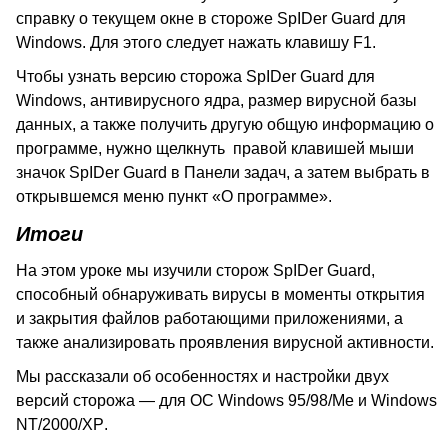
справку о текущем окне в стороже
SpIDer
Guard
для
Windows
. Для этого следует нажать клавишу
F
1.
Чтобы узнать версию сторожа
SpIDer
Guard
для
Windows
, антивирусного ядра, размер вирусной базы
данных, а также получить другую общую информацию о
программе, нужно щелкнуть правой клавишей мыши
значок
SpIDer
Guard
в Панели задач, а затем выбрать в
открывшемся меню пункт «О программе».
Итоги
На этом уроке мы изучили сторож
SpIDer
Guard
,
способный обнаруживать вирусы в моменты открытия
и закрытия файлов работающими приложениями, а
также анализировать проявления вирусной активности.
Мы рассказали об особенностях и настройки двух
версий сторожа — для ОС
Windows
95/98/
Me
и
Windows
NT
/2000/
XP
.