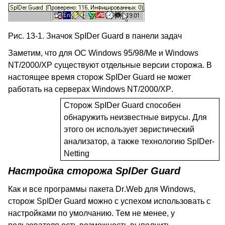
Рис. 13-1. Значок SpIDer
Guard
в панели задач
Заметим, что для ОС
Windows
95/98/
Me
и
Windows
NT
/2000/
XP
существуют отдельные версии сторожа. В
настоящее время сторож
SpIDer
Guard
не может
работать на серверах
Windows
NT/2000/
XP
.
Сторож
SpIDer
Guard
способен
обнаружить неизвестные вирусы. Для
этого он использует эвристический
анализатор, а также технологию
SpIDer
-
Netting
Настройка сторожа
SpIDer
Guard
Как и все программы пакета
Dr
.
Web
для
Windows
,
сторож
SpIDer
Guard
можно с успехом использовать с
настройками по умолчанию. Тем не менее, у