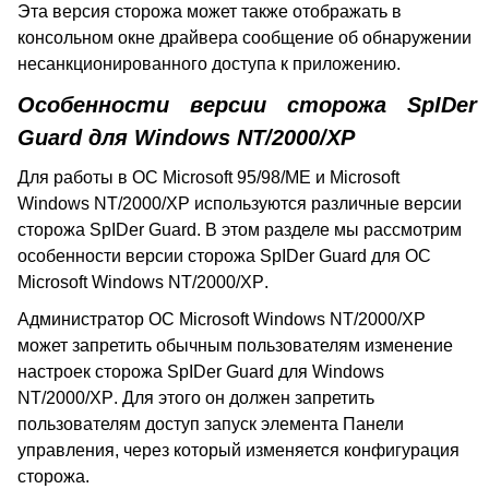
Эта версия сторожа может также отображать в
консольном окне драйвера сообщение об обнаружении
несанкционированного доступа к приложению.
Особенности версии сторожа
SpIDer
Guard
для
Windows
NT/2000/
XP
Для работы в ОС
Microsoft
95/98/
ME
и
Microsoft
Windows
NT/2000/
XP
используются различные версии
сторожа
SpIDer
Guard
. В этом разделе мы рассмотрим
особенности версии сторожа
SpIDer
Guard
для ОС
Microsoft
Windows
NT/2000/
XP
.
Администратор ОС
Microsoft
Windows
NT/2000/
XP
может запретить обычным пользователям изменение
настроек сторожа
SpIDer
Guard
для Windows
NT/2000/
XP
. Для этого он должен запретить
пользователям доступ запуск элемента Панели
управления, через который изменяется конфигурация
сторожа.