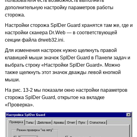
пользователя есть возможность выполнить
дополнительную настройку параметров работы
сторожа.
Настройки сторожа
SpIDer
Guard
хранятся там же, где и
настройки сканера
Dr
.
Web
— в соответствующей
секции файла drweb32.ini.
Для изменения настроек нужно щелкнуть правой
клавишей мыши значок SpIDer
Guard
в Панели задач и
выбрать строку «Настройки
SpIDer
Guard
». Можно
также щелкнуть этот значок дважды левой кнопкой
мыши.
На рис. 13-2 мы показали окно настройки параметров
сторожа
SpIDer
Guard
, открытое на вкладке
«Проверка».