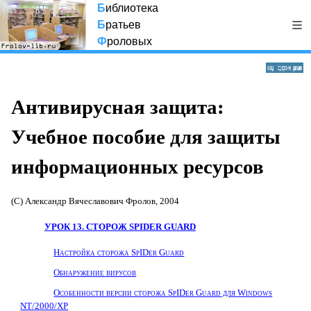
Б
иблиотека
Б
ратьев
Ф
роловых
Антивирусная защита:
Учебное пособие для защиты
информационных ресурсов
(С) Александр Вячеславович Фролов, 2004
УРОК 13. СТОРОЖ
SPIDER
GUARD
Настройка сторожа
SpIDer
Guard
Обнаружение вирусов
Особенности версии сторожа
SpIDer
Guard
для
Windows
NT/2000/
XP