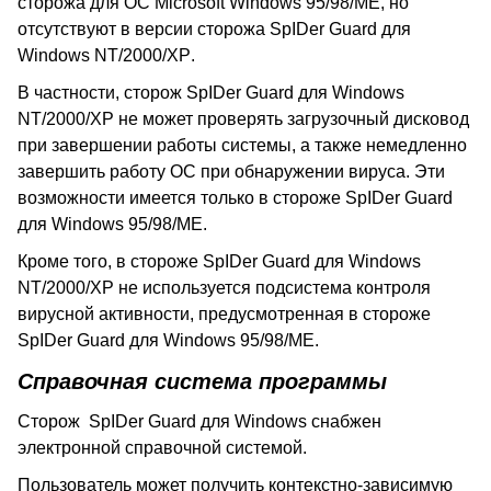
сторожа для ОС
Microsoft
Windows
95/98/
ME
, но
отсутствуют в версии сторожа
SpIDer
Guard
для
Windows
NT/2000/
XP
.
В частности, сторож
SpIDer
Guard
для
Windows
NT/2000/
XP
не может проверять загрузочный дисковод
при завершении работы системы, а также немедленно
завершить работу ОС при обнаружении вируса. Эти
возможности имеется только в стороже
SpIDer
Guard
для
Windows
95/98/
ME
.
Кроме того, в стороже
SpIDer
Guard
для
Windows
NT/2000/
XP
не используется подсистема контроля
вирусной активности, предусмотренная в стороже
SpIDer
Guard
для
Windows
95/98/
ME
.
Справочная система программы
Сторож
SpIDer
Guard
для
Windows
снабжен
электронной справочной системой.
Пользователь может получить контекстно-зависимую