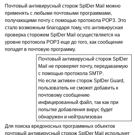
Почтовый антивирусный сторож
SpIDer
Mail
можно
применять с любыми почтовыми программами,
получающими почту с помощью протокола
POP
3. Это
стало возможным благодаря тому, что антивирусная
проверка сторожем
SpIDer
Mail
осуществляется на
уровне протокола
POP
3 еще до того, как сообщение
попадет в почтовую программу.
Почтовый антивирусный сторож
SpIDer
Mail
не проверяет почту, передаваемую
с помощью протокола
SMTP
.
Но если активен сторож
SpIDer
Guard
,
пользователь не сможет добавить к
почтовому сообщению
инфицированный файл, так как при
попытке добавления вирус будет
обнаружен и нейтрализован
Для поиска вредоносных программных объектов
почтовый антивирусный сторож
SpIDer
Mail
использует