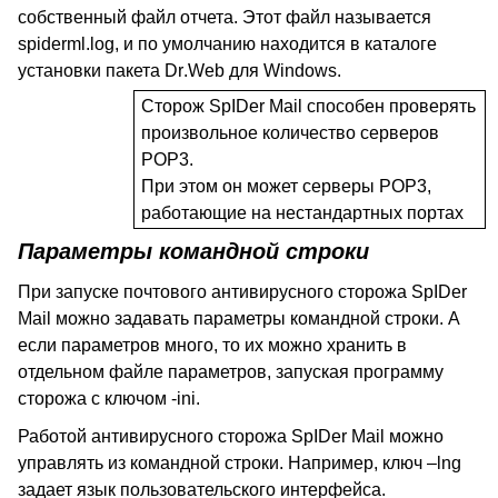
собственный файл отчета. Этот файл называется
spiderml.log, и по умолчанию находится в каталоге
установки пакета
Dr
.
Web
для
Windows
.
Сторож
SpIDer
Mail
способен проверять
произвольное количество серверов
POP
3.
При этом он может серверы
POP
3,
работающие на нестандартных портах
Параметры командной строки
При запуске почтового антивирусного сторожа
SpIDer
Mail
можно задавать параметры командной строки. А
если параметров много, то их можно хранить в
отдельном файле параметров, запуская программу
сторожа с ключом -
ini
.
Работой антивирусного сторожа
SpIDer
Mail
можно
управлять из командной строки. Например, ключ –
lng
задает язык пользовательского интерфейса.