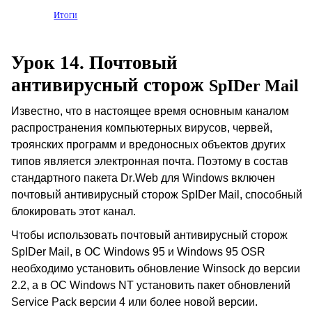
Итоги
Урок 14. Почтовый
антивирусный сторож
SpIDer
Mail
Известно, что в настоящее время основным каналом
распространения компьютерных вирусов, червей,
троянских программ и вредоносных объектов других
типов является электронная почта. Поэтому в состав
стандартного пакета
Dr
.
Web
для
Windows
включен
почтовый антивирусный сторож
SpIDer
Mail
, способный
блокировать этот канал.
Чтобы использовать почтовый антивирусный сторож
SpIDer
Mail
, в ОС
Windows
95 и
Windows
95
OSR
необходимо установить обновление
Winsock
до версии
2.2, а в ОС
Windows
NT
установить пакет обновлений
Service
Pack
версии 4 или более новой версии.