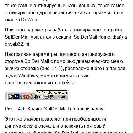
те же самые антивирусные базы данных, то же самое
антивирусное ядро и эвристические алгоритмы, что и
сканер
Dr
.
Web
.
При этом параметры работы антивирусного сторожа
SpIDer
Mail
хранятся в секции [SpIDerMailHome] файла
drweb32.ini.
Настраивая параметры почтового антивирусного
сторожа
SpIDer
Mail
с помощью динамического меню
значка сторожа (рис. 14-1), расположенного на панели
задач
Windows
, можно изменить язык
пользовательского интерфейса.
Рис. 14-1. Значок SpIDer
Mail
в панели задач
Этот же значок позволяет при необходимости
динамически включать и отключать почтовый