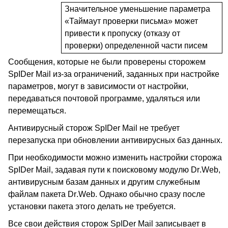
Значительное уменьшение параметра
«Таймаут проверки письма» может
привести к пропуску (отказу от
проверки) определенной части писем
Сообщения, которые не были проверены сторожем
SpIDer
Mail
из-за ограничений, заданных при настройке
параметров, могут в зависимости от настройки,
передаваться почтовой программе, удаляться или
перемещаться.
Антивирусный сторож
SpIDer
Mail
не требует
перезапуска при обновлении антивирусных баз данных.
При необходимости можно изменить настройки сторожа
SpIDer
Mail
, задавая пути к поисковому модулю
Dr
.
Web
,
антивирусным базам данных и другим служебным
файлам пакета
Dr
.
Web
. Однако обычно сразу после
установки пакета этого делать не требуется.
Все свои действия сторож
SpIDer
Mail
записывает в