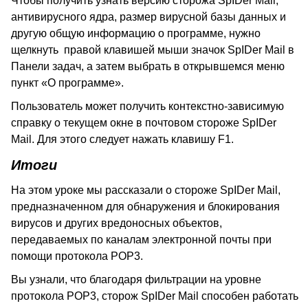
Чтобы получить узнать версию сторожа
SpIDer
Mail
,
антивирусного ядра, размер вирусной базы данных и
другую общую информацию о программе, нужно
щелкнуть правой клавишей мыши значок
SpIDer
Mail
в
Панели задач, а затем выбрать в открывшемся меню
пункт «О программе».
Пользователь может получить контекстно-зависимую
справку о текущем окне в почтовом стороже
SpIDer
Mail
. Для этого следует нажать клавишу
F
1.
Итоги
На этом уроке мы рассказали о стороже
SpIDer
Mail
,
предназначенном для обнаружения и блокирования
вирусов и других вредоносных объектов,
передаваемых по каналам электронной почты при
помощи протокола
POP
3.
Вы узнали, что благодаря фильтрации на уровне
протокола
POP
3, сторож
SpIDer
Mail
способен работать