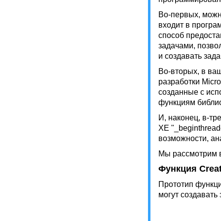
Во-первых, можн
входит в програ
способ предост
задачами, позво
и создавать зад
Во-вторых, в ва
разработки Micro
созданные с исп
функциям библиот
И, наконец, в-тр
XE "_beginthread
возможности, ан
Мы рассмотрим в
Функция Crea
Прототип функци
могут создавать 