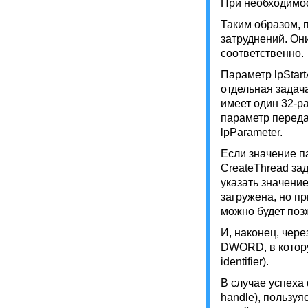
При необходимос
Таким образом, 
затруднений. Они
соответственно.
Параметр lpStart
отдельная задач
имеет один 32-р
параметр переда
lpParameter.
Если значение п
CreateThread за
указать значе
загружена, но п
можно будет поз
И, наконец, чер
DWORD, в котору
identifier).
В случае успеха
handle), пользу