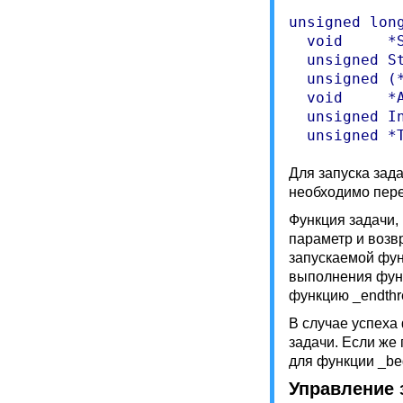
unsigned long
  void     *
  unsigned S
  unsigned (
  void     *
  unsigned I
Для запуска зада
необходимо пе
Функция задачи,
параметр и возв
запускаемой фун
выполнения функ
функцию _endthr
В случае успеха
задачи. Если же 
для функции _beg
Управление