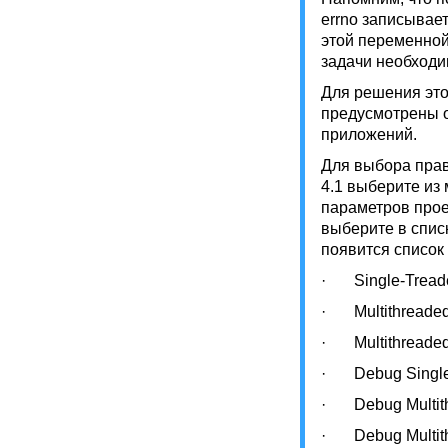
errno записывае
этой переменной
задачи необходи
Для решения это
предусмотрены о
приложений.
Для выбора прави
4.1 выберите из 
параметров проек
выберите в списк
появится список 
· Single-Tread
· Multithreaded
· Multithreaded
· Debug Single
· Debug Multith
· Debug Multit