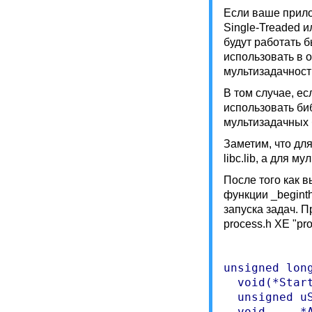
Если ваше прило
Single-Treaded и
будут работать б
использовать в 
мультизадачност
В том случае, е
использовать биб
мультизадачных 
Заметим, что дл
libc.lib, а для м
После того как 
функции _beginth
запуска задач. 
process.h XE "pro
unsigned long
  void(*Star
  unsigned u