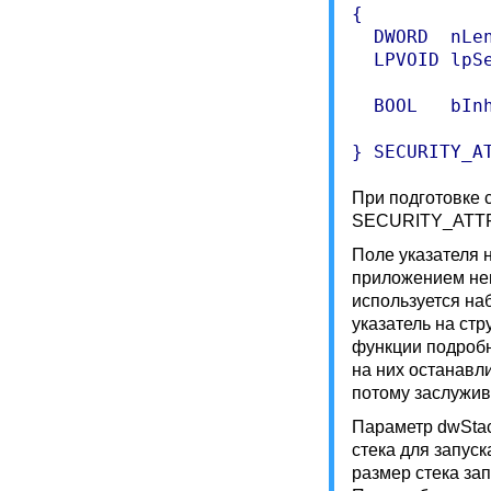
{ 

  DWORD  nLe
  LPVOID lpS
             
  BOOL   bIn
            
При подготовке 
SECURITY_ATTR
Поле указателя н
приложением неп
используется на
указатель на с
функции подробн
на них останавл
потому заслужив
Параметр dwStac
стека для запуск
размер стека за