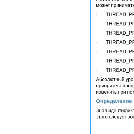
может принимать
· THREAD_PRI
· THREAD_PRI
· THREAD_PR
· THREAD_PR
· THREAD_PR
· THREAD_PR
· THREAD_PRI
Абсолютный уров
приоритета проц
изменить при пом
Определение 
Зная идентифика
этого следует во