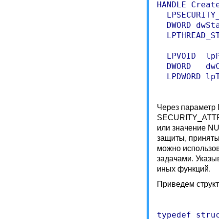
HANDLE Create
  LPSECURITY
  DWORD dwSt
  LPTHREAD_S
            
  LPVOID  lp
  DWORD   dw
  LPDWORD lp
Через параметр l
SECURITY_ATTRI
или значение NU
защиты, приняты
можно использо
задачами. Указы
иных функций.
Приведем струк
typedef struc