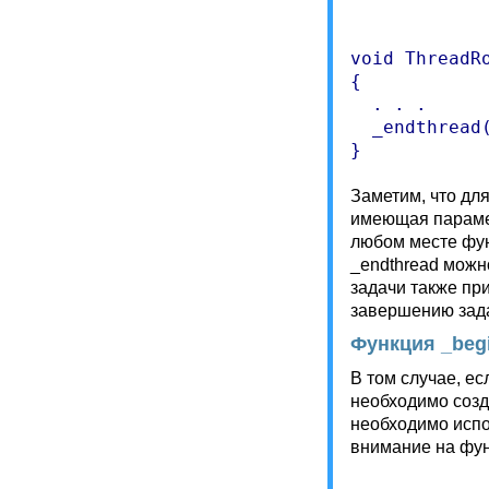
void ThreadRo
{

  . . .

  _endthread(
Заметим, что дл
имеющая парамет
любом месте фу
_endthread можн
задачи также при
завершению зад
Функция _beg
В том случае, е
необходимо созд
необходимо испо
внимание на фун