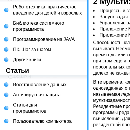
2 Мульти
Робототехника: практическое
Процессы и за
введение для детей и взрослых
Запуск задач
Управление 
Библиотека системного
Приложение M
программиста
Приложение M
Программирование на JAVA
Способность чел
вызывает. Несмо
ПК. Шаг за шагом
время еды или см
Другие книги
при этом еще и р
персональных ко
Статьи
далеко не кажды
В те времена, к
Восстановление данных
однозадачная оп
называемая
пер
Антивирусная защита
мультизадачност
Статьи для
Резидентные про
программистов
программы редак
вычисления. Для
Пользователю компьютера
резидентной про