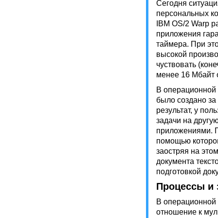
Сегодня ситуац
персональных ком
IBM OS/2 Warp р
приложения гара
таймера. При эт
высокой произво
чуствовать (кон
менее 16 Мбайт о
В операционной 
было создано за
результат, у по
задачи на другу
приложениями. П
помощью которог
заостряя на это
документа текст
подготовкой док
Процессы и 
В операционной 
отношение к мул