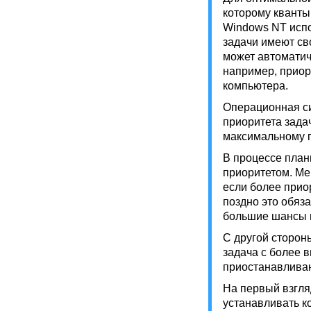
которому кванты
Windows NT испо
задачи имеют св
может автоматич
например, приор
компьютера.
Операционная си
приоритета задач
максимальному п
В процессе пла
приоритетом. Ме
если более прио
поздно это обяза
большие шансы 
С другой сторон
задача с более 
приостанавливаю
На первый взгля
устанавливать к