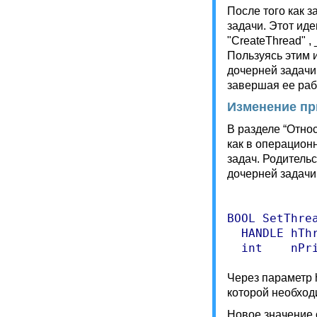
После того как 
задачи. Этот ид
"CreateThread" , 
Пользуясь этим 
дочерней задачи
завершая ее раб
Изменение пр
В разделе “Отно
как в операцион
задач. Родитель
дочерней задачи 
BOOL SetThrea
  HANDLE hTh
Через параметр 
которой необход
Новое значение о