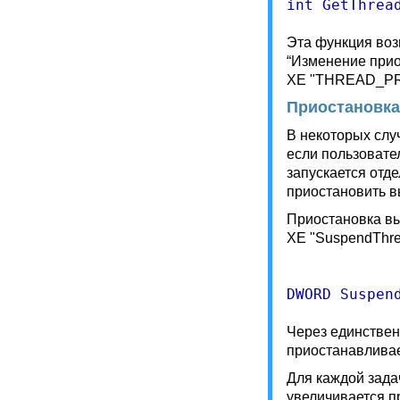
Эта функция воз
“Изменение пр
XE "THREAD_PR
Приостановка
В некоторых слу
если пользовате
запускается отд
приостановить в
Приостановка в
XE "SuspendThre
Через единствен
приостанавливае
Для каждой зада
увеличивается п