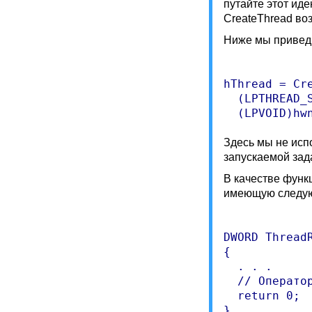
путайте этот ид
CreateThread во
Ниже мы приведи
hThread = Cre
  (LPTHREAD_S
Здесь мы не исп
запускаемой зад
В качестве функ
имеющую следую
DWORD ThreadR
{

  . . .

  // Операто
  return 0;
