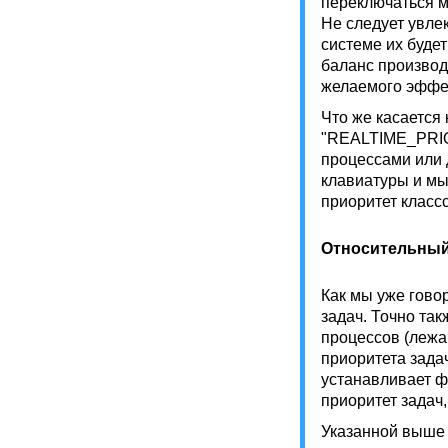
переключаться 
Не следует увле
системе их буде
баланс производ
желаемого эффе
Что же касаетс
"REALTIME_PRIO
процессами или 
клавиатуры и мы
приоритет клас
Относительный 
Как мы уже гово
задач. Точно та
процессов (лежа
приоритета зада
устанавливает фу
приоритет задач
Указанной выше 