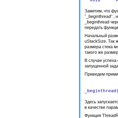
Заметим, что фу
"_beginthread" ,
_beginthread чер
передать функци
Начальный разме
uStackSize. Так 
размера стека мо
такого же размер
В случае успеха
запущенной зада
Приведем пример
Здесь запускает
в качестве пара
Функция ThreadR