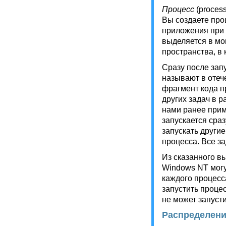
Процесс
(proces
Вы создаете про
приложения при 
выделяется в мо
пространства, в 
Сразу после зап
называют в отече
фрагмент кода п
других задач в 
нами ранее прим
запускается сра
запускать други
процесса. Все з
Из сказанного вы
Windows NT могу
каждого процесс
запустить процес
не может запусти
Распределени