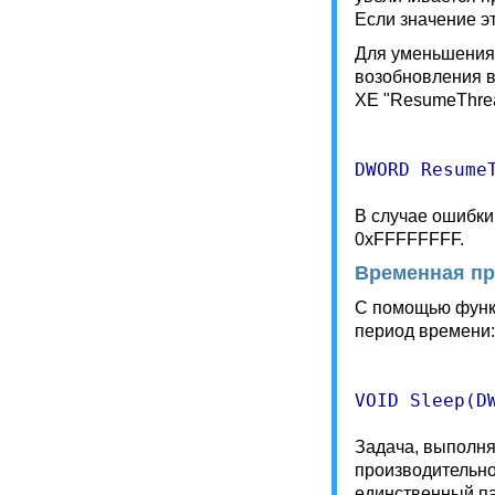
Если значение э
Для уменьшения 
возобновления 
XE "ResumeThrea
В случае ошибк
0xFFFFFFFF.
Временная пр
С помощью функц
период времени:
Задача, выполня
производительно
единственный па