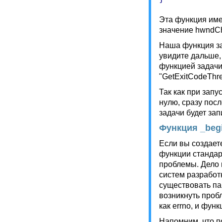
Эта функция име
значение hwndCh
Наша функция за
увидите дальше,
функцией задачи
"GetExitCodeThre
Так как при запу
нулю, сразу пос
задачи будет за
Функция _beg
Если вы создает
функции стандар
проблемы. Дело 
систем разработ
существовать па
возникнуть проб
как errno, и фу
Напомним, что п