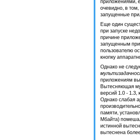
приложениями, е
очевидно, в том,
запущенные прил
Еще один сущес
при запуске нед
причине приложе
запущенным прил
пользователю ос
кнопку аппаратн
Однако не следуе
мультизадачно
приложениям выд
Вытесняющая му
версий 1.0 - 1.3
Однако слабая а
производительно
памяти, установ
Мбайта) помешал
истинной вытесн
вытеснена более