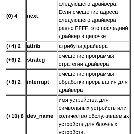
следующего драйвера.
Если смещение адреса
(0) 4
next
следующего драйвера
равно
FFFF
, это последний
драйвер в цепочке
(+4) 2
attrib
атрибуты драйвера
смещение программы
(+6) 2
strateg
стратегии драйвера
смещение программы
(+8) 2
interrupt
обработки прерывания для
драйвера
имя устройства для
символьных устройств или
(+10) 8
dev_name
количество обслуживаемых
устройств для блочных
устройств.