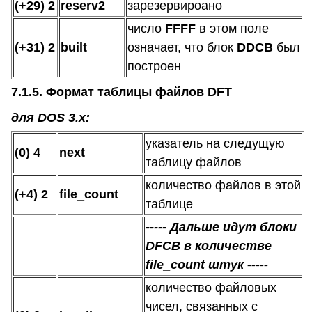
(+29) 2
reserv2
зарезервироано
число
FFFF
в этом поле
(+31) 2
built
означает, что блок
DDCB
был
построен
7.1.5. Формат таблицы файлов DFT
для DOS 3.х:
указатель на следущую
(0) 4
next
таблицу файлов
количество файлов в этой
(+4) 2
file_count
таблице
----- Дальше идут блоки
DFCB в количестве
file_count штук -----
количество файловых
чисел, связанных с