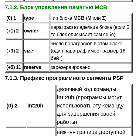
7.1.2. Блок управления памятью MCB
(0) 1
type
тип блока
MCB
(
M
или
Z
)
параграф владельца блока (если 0,
(+1) 2
owner
то блок описывает сам себя)
число параграфов в этом блоке
(+3) 2
size
(один параграф имеет размер 16
байт)
(+5) 11
reserve
зарезервировано
7.1.3. Префикс программного сегмента PSP
двоичный код команды
int 20h
(программы могут
(0) 2
int20h
использовать эту команду
для завершения своей
работы)
нижняя граница доступной