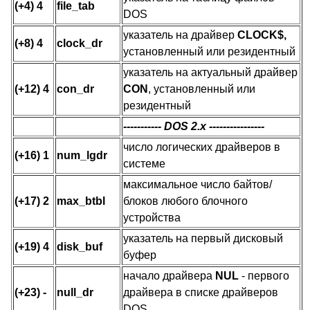
(+4) 4
file_tab
DOS
указатель на драйвер
CLOCK$,
(+8) 4
clock_dr
установленный или резидентный
указатель на актуальный драйвер
(+12) 4
con_dr
CON
, установленный или
резидентный
----------- DOS 2.x ----------------
число логических драйверов в
(+16) 1
num_lgdr
системе
максимальное число байтов/
(+17) 2
max_btbl
блоков любого блочного
устройства
указатель на первый дисковый
(+19) 4
disk_buf
буфер
начало драйвера
NUL
- первого
(+23) -
null_dr
драйвера в списке драйверов
DOS