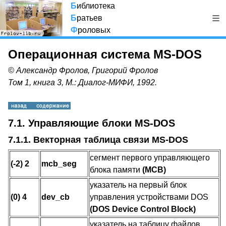
Б
иблиотека
Б
ратьев
Ф
роловых
Операционная система MS-DOS
© Александр Фролов, Григорий Фролов
Том 1, книга 3, М.: Диалог-МИФИ, 1992.
7.1. Управляющие блоки MS-DOS
7.1.1. Векторная таблица связи MS-DOS
сегмент первого управляющего
(-2) 2
mcb_seg
блока памяти
(MCB)
указатель на первый блок
(0) 4
dev_cb
управления устройствами DOS
(DOS Device Control Block)
указатель на таблицу файлов