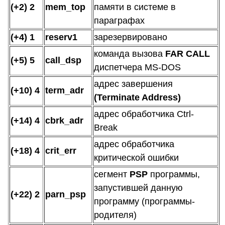
(+2) 2
mem_top
памяти в системе в
параграфах
(+4) 1
reserv1
зарезервировано
команда вызова
FAR CALL
(+5) 5
call_dsp
диспетчера MS-DOS
адрес завершения
(+10) 4
term_adr
(Terminate Address)
адрес обработчика Ctrl-
(+14) 4
cbrk_adr
Break
адрес обработчика
(+18) 4
crit_err
критической ошибки
сегмент
PSP
программы,
запустившей данную
(+22) 2
parn_psp
программу (программы-
родителя)