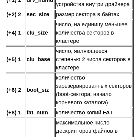
(+1) 1
drv_numd
устройства внутри драйвера
(+2) 2
sec_size
размер сектора в байтах
число, на единицу меньшее
(+4) 1
clu_size
количества секторов в
кластере
число, являющееся
(+5) 1
clu_base
степенью 2 числа секторов в
кластере
количество
зарезервированных секторов
(+6) 2
boot_siz
(boot-сектора, начало
корневого каталога)
(+8) 1
fat_num
количество копий
FAT
максимальное число
дескрипторов файлов в