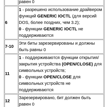
равен 0
1
- разрешено использование драйвером
функций
GENERIC IOCTL
(для версий
6
DOS, более поздних, чем 3.2);
0
- функции
GENERIC IOCTL
не
поддерживаются
Эти биты зарезервированы и должны
7-10
быть равны 0
1
- поддерживаются функции открытия/
закрытия устройства
(OPEN/CLOSE)
для
символьных устройств;
11
0
- функции
OPEN/CLOSE
для
символьных устройств не
поддерживаются
Зарезервировано, бит должен быть
12
равен 0