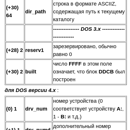
строка в формате ASCIIZ,
(+30)
dir_path
содержащая путь к текущему
64
каталогу
--------------- DOS 3.х -------------
------------
зарезервировано, обычно
(+28) 2
reserv1
равно 0
число
FFFF
в этом поле
(+30) 2
built
означает, что блок
DDCB
был
построен
для DOS версии 4.х
:
номер устройства (0
(0) 1
drv_num
соответствует устройству
А:
,
1 -
В:
и т.д.)
дополнительный номер