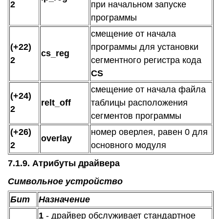
2
при начальном запуске
программы
смещение от начала
(+22)
программы для установки
cs_reg
2
сегментного регистра кода
CS
смещение от начала файла
(+24)
relt_off
таблицы расположения
2
сегментов программы
(+26)
номер оверлея, равен 0 для
overlay
2
основного модуля
7.1.9. Атрибуты драйвера
Символьное устройство
Бит
Назначение
1
- драйвер обслуживает стандартное