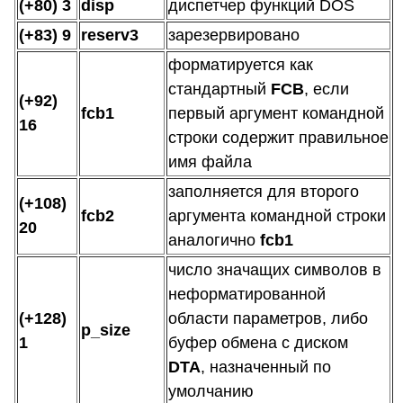
(+80) 3
disp
диспетчер функций DOS
(+83) 9
reserv3
зарезервировано
форматируется как
стандартный
FCB
, если
(+92)
fcb1
первый аргумент командной
16
строки содержит правильное
имя файла
заполняется для второго
(+108)
fcb2
аргумента командной строки
20
аналогично
fcb1
число значащих символов в
неформатированной
(+128)
области параметров, либо
p_size
1
буфер обмена с диском
DTA
, назначенный по
умолчанию