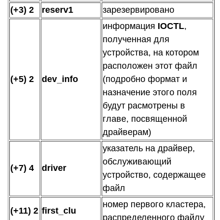
(+3) 2
reserv1
зарезервировано
информация
IOCTL
,
полученная для
устройства, на котором
расположен этот файл
(+5) 2
dev_info
(подробно формат и
назначение этого поля
будут расмотрены в
главе, посвященной
драйверам)
указатель на драйвер,
обслуживающий
(+7) 4
driver
устройство, содержащее
файл
номер первого кластера,
(+11) 2
first_clu
распределенного файлу