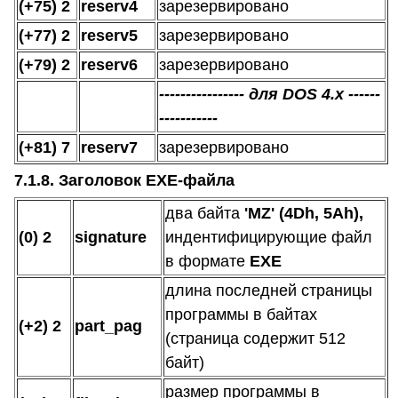
(+75) 2
reserv4
зарезервировано
(+77) 2
reserv5
зарезервировано
(+79) 2
reserv6
зарезервировано
---------------- для DOS 4.х ------
-----------
(+81) 7
reserv7
зарезервировано
7.1.8. Заголовок EXE-файла
два байта
'MZ'
(4Dh, 5Ah),
(0) 2
signature
индентифицирующие файл
в формате
EXE
длина последней страницы
программы в байтах
(+2) 2
part_pag
(страница содержит 512
байт)
размер программы в