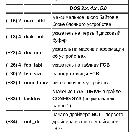
----------- DOS 3.x, 4.x , 5.0-----------
максимальное число байтов в
(+16) 2
max_btbl
блоке блочного устройства
указатель на первый дисковый
(+18) 4
disk_buf
буфер
укзатель на массив информации
(+22) 4
drv_info
об устройствах
(+26) 4
fcb_tabl
указатель на таблицу
FCB
(+30) 2
fcb_size
размер таблицы
FCB
(+32) 1
num_bdev
число блочных устройств
значение
LASTDRIVE
в файле
(+33) 1
lastdriv
CONFIG.SYS
(по умолчанию
равно 5)
начало драйвера
NUL
- первого
(+34)
null_dr
драйвера в списке драйверов
DOS