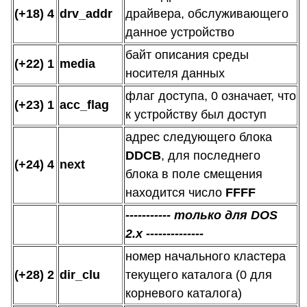
(+18) 4
drv_addr
драйвера, обслуживающего
данное устройство
байт описания среды
(+22) 1
media
носителя данных
флаг доступа, 0 означает, что
(+23) 1
acc_flag
к устройству был доступ
адрес следующего блока
DDCB
, для последнего
(+24) 4
next
блока в поле смещения
находится число
FFFF
----------- только для DOS
2.x --------------
номер начального кластера
(+28) 2
dir_clu
текущего каталога (0 для
корневого каталога)