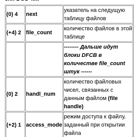
указатель на следущую
(0) 4
next
таблицу файлов
количество файлов в этой
(+4) 2
file_count
таблице
-------- Дальше идут
блоки DFCB в
количестве file_count
штук ------
количество файловых
чисел, связанных с
(0) 2
handl_num
данным файлом
(file
handle)
режим доступа к файлу,
(+2) 1
access_mode
заданный при открытии
файла