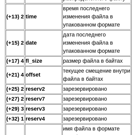
время последнего
(+13) 2
time
изменения файла в
упакованном формате
дата последнего
(+15) 2
date
изменения файла в
упакованном формате
(+17) 4
fl_size
размер файла в байтах
текущее смещение внутри
(+21) 4
offset
файла в байтах
(+25) 2
reserv2
зарезервировано
(+27) 2
reserv7
зарезервировано
(+29) 3
reserv3
зарезервировано
(+32) 1
reserv4
зарезервировано
имя файла в формате