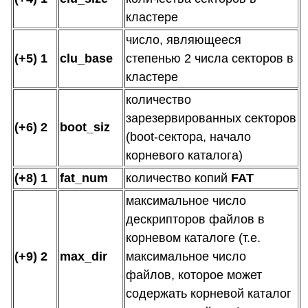
кластере
число, являющееся
(+5) 1
clu_base
степенью 2 числа секторов в
кластере
количество
зарезервированных секторов
(+6) 2
boot_siz
(boot-сектора, начало
корневого каталога)
(+8) 1
fat_num
количество копий
FAT
максимальное число
дескрипторов файлов в
корневом каталоге (т.е.
(+9) 2
max_dir
максимальное число
файлов, которое может
содержать корневой каталог