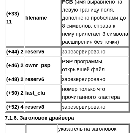
FCB
(имя выравнено на
левую границу поля,
(+33)
filename
дополнено пробелами до
11
8 символов, справа к
нему прилегает 3 символа
расширения без точки)
(+44) 2
reserv5
зарезервировано
PSP
программы,
(+46) 2
ownr_psp
открывшей файл
(+48) 2
reserv6
зарезервировано
номер только что
(+50) 2
last_clu
прочитанного кластера
(+52) 4
reserv8
зарезервировано
7.1.6. Заголовок драйвера
указатель на заголовок