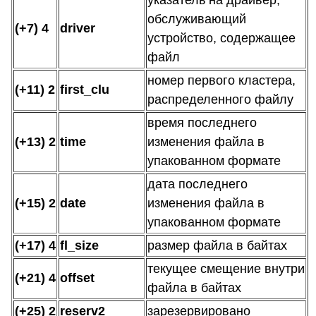
указатель на драйвер,
обслуживающий
(+7) 4
driver
устройство, содержащее
файл
номер первого кластера,
(+11) 2
first_clu
распределенного файлу
время последнего
(+13) 2
time
изменения файла в
упакованном формате
дата последнего
(+15) 2
date
изменения файла в
упакованном формате
(+17) 4
fl_size
размер файла в байтах
текущее смещение внутри
(+21) 4
offset
файла в байтах
(+25) 2
reserv2
зарезервировано