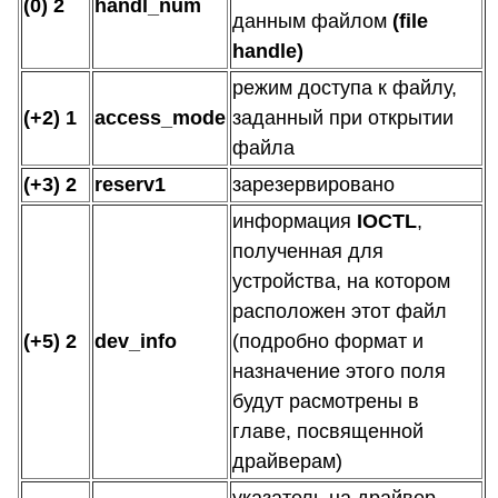
(0) 2
handl_num
данным файлом
(file
handle)
режим доступа к файлу,
(+2) 1
access_mode
заданный при открытии
файла
(+3) 2
reserv1
зарезервировано
информация
IOCTL
,
полученная для
устройства, на котором
расположен этот файл
(+5) 2
dev_info
(подробно формат и
назначение этого поля
будут расмотрены в
главе, посвященной
драйверам)