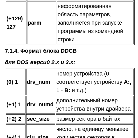
неформатированная
область параметров,
(+129)
parm
заполняется при запуске
127
программы из командной
строки
7.1.4. Формат блока DDCB
для DOS версий 2.х и 3.х:
номер устройства (0
(0) 1
drv_num
соответствует устройству
А:,
1 -
В:
и т.д.)
дополнительный номер
(+1) 1
drv_numd
устройства внутри драйвера
(+2) 2
sec_size
размер сектора в байтах
число, на единицу меньшее
(+4) 1
clu_size
количества секторов в