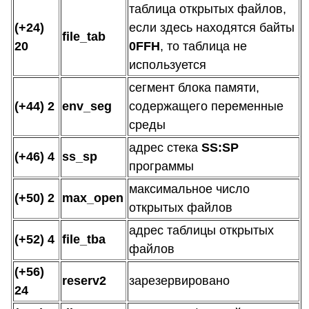
таблица открытых файлов,
(+24)
если здесь находятся байты
file_tab
20
0FFH
, то таблица не
используется
сегмент блока памяти,
(+44) 2
env_seg
содержащего переменные
среды
адрес стека
SS:SP
(+46) 4
ss_sp
программы
максимальное число
(+50) 2
max_open
открытых файлов
адрес таблицы открытых
(+52) 4
file_tba
файлов
(+56)
reserv2
зарезервировано
24