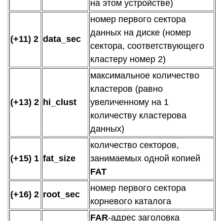
на этом устройстве)
номер первого сектора
данных на диске (номер
(+11) 2
data_sec
сектора, соответствующего
кластеру номер 2)
максимальное количество
кластеров (равно
(+13) 2
hi_clust
увеличенному на 1
количеству кластерова
данных)
количество секторов,
(+15) 1
fat_size
занимаемых одной копией
FAT
номер первого сектора
(+16) 2
root_sec
корневого каталога
FAR
-адрес заголовка