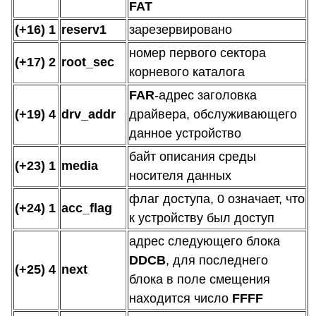
FAT
(+16) 1
reserv1
зарезервировано
номер первого сектора
(+17) 2
root_sec
корневого каталога
FAR
-адрес заголовка
(+19) 4
drv_addr
драйвера, обслуживающего
данное устройство
байт описания среды
(+23) 1
media
носителя данных
флаг доступа, 0 означает, что
(+24) 1
acc_flag
к устройству был доступ
адрес следующего блока
DDCB
, для последнего
(+25) 4
next
блока в поле смещения
находится число
FFFF