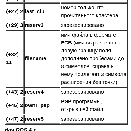
номер только что
(+27) 2
last_clu
прочитанного кластера
(+29) 3
reserv3
зарезервировано
имя файла в формате
FCB
(имя выравнено на
левую границу поля,
(+32)
filename
дополнено пробелами до
11
8 символов, справа к
нему прилегает 3 символа
расширения без точки)
(+43) 2
reserv4
зарезервировано
PSP
программы,
(+45) 2
ownr_psp
открывшей файл
(+47) 2
reserv5
зарезервировано
для DOS 4.х: