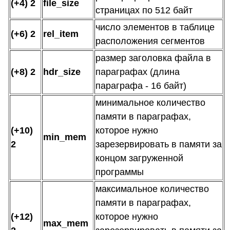
(+4) 2
file_size
страницах по 512 байт
число элементов в таблице
(+6) 2
rel_item
расположения сегментов
размер заголовка файла в
(+8) 2
hdr_size
параграфах (длина
параграфа - 16 байт)
минимальное количество
памяти в параграфах,
(+10)
которое нужно
min_mem
2
зарезервировать в памяти за
концом загруженной
программы
максимальное количество
памяти в параграфах,
(+12)
которое нужно
max_mem