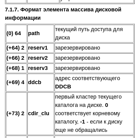
7.1.7. Формат элемента массива дисковой
информации
текущий путь доступа для
(0) 64
path
диска
(+64) 2
reserv1
зарезервировано
(+66) 2
reserv2
зарезервировано
(+68) 1
reserv3
зарезервировано
адрес соответствующего
(+69) 4
ddcb
DDCB
первый кластер текущего
каталога на диске.
0
(+73) 2
cdir_clu
соответствует корневому
каталогу,
-1
- если к диску
еще не обращались