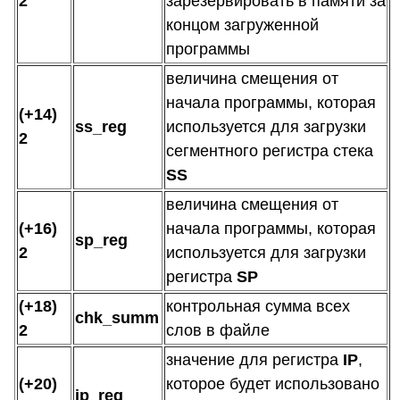
2
зарезервировать в памяти за
концом загруженной
программы
величина смещения от
начала программы, которая
(+14)
ss_reg
используется для загрузки
2
сегментного регистра стека
SS
величина смещения от
(+16)
начала программы, которая
sp_reg
2
используется для загрузки
регистра
SP
(+18)
контрольная сумма всех
chk_summ
2
слов в файле
значение для регистра
IP
,
(+20)
которое будет использовано
ip_reg